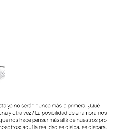
es­ta ya no se­rán nun­ca más la pri­me­ra. ¿Qué
s una y otra vez? La po­si­bi­li­dad de ena­mo­rar­nos
tor que nos ha­ce pen­sar más allá de nues­tros pro­
so­tros; aquí la reali­dad se di­si­pa, se dis­pa­ra,