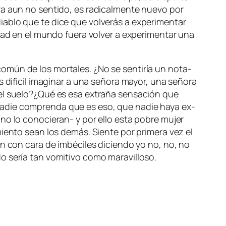
­ra aun no sen­ti­do, es ra­di­cal­men­te nue­vo por
­blo que te di­ce que vol­ve­rás a ex­pe­ri­men­tar
­dad en el mun­do fue­ra vol­ver a ex­pe­ri­men­tar una
co­mún de los mor­ta­les. ¿No se sen­ti­ría un no­ta­
 di­fi­cil ima­gi­nar a una se­ño­ra ma­yor, una se­ño­ra
 el suelo?¿Qué es esa ex­tra­ña sen­sa­ción que
na­die com­pren­da que es eso, que na­die ha­ya ex­
 y no lo conocieran- y por ello es­ta po­bre mu­jer
­mien­to sean los de­más. Siente por pri­me­ra vez el
ran con ca­ra de im­bé­ci­les di­cien­do
yo no, no, no
­do se­ría tan vo­mi­ti­vo co­mo maravilloso.