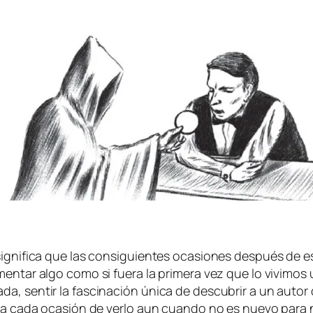
g­ni­fi­ca que las con­si­guien­tes oca­sio­nes des­pués de 
i­men­tar al­go co­mo si fue­ra la pri­me­ra vez que lo vi­vi­mo
da, sen­tir la fas­ci­na­ción úni­ca de des­cu­brir a un au­
a a ca­da oca­sión de ver­lo aun cuan­do no es nue­vo pa­ra no­