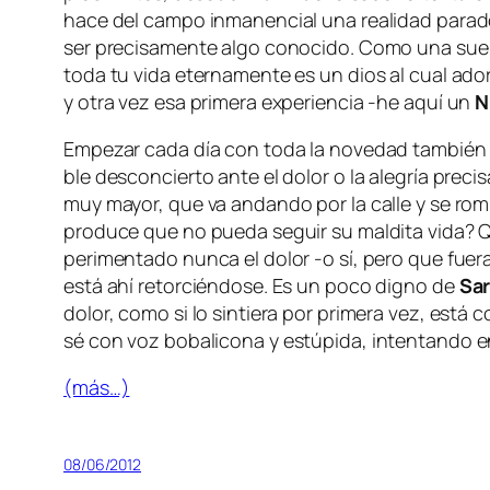
ha­ce del cam­po in­ma­nen­cial una reali­dad pa­ra­dó
ser pre­ci­sa­men­te al­go co­no­ci­do. Como una suer
to­da tu vi­da eter­na­men­te es un dios al cual ado­ra
y otra vez esa pri­me­ra ex­pe­rien­cia ‑he aquí un
N
Empezar ca­da día con to­da la no­ve­dad tam­bién se­r
ble des­con­cier­to an­te el do­lor o la ale­gría pre­ci
muy ma­yor, que va an­dan­do por la ca­lle y se ro
pro­du­ce que no pue­da se­guir su mal­di­ta vi­da
pe­ri­men­ta­do nun­ca el do­lor ‑o sí, pe­ro que fue­
es­tá ahí re­tor­cién­do­se. Es un po­co digno de
Sar
do­lor, co­mo si lo sin­tie­ra por pri­me­ra vez, es­tá 
sé
con voz bo­ba­li­co­na y es­tú­pi­da, in­ten­tan­do e
(más…)
08/06/2012