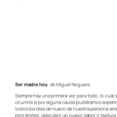
Ser ma­dre hoy
, de Miguel Noguera
Siempre hay una pri­me­ra vez pa­ra to­do, lo cual si
ocu­rri­ría si por al­gu­na cau­sa pu­dié­ra­mos ex­pe­r
to­dos los días de nue­vo de nues­tra per­so­na ama­
pios lí­mi­tes, des­cu­brir un nue­vo sa­bor o tex­tu­r