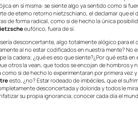
­ji­ca en sí mis­ma: se sien­te al­go ya sen­ti­do co­mo si fue
­te de eterno re­torno nietz­schiano, el de­cla­mar que el dia
s de for­ma ra­di­cal, co­mo si de he­cho la úni­ca po­si­bi­li
ietzsche
eu­fó­ri­co, fue­ra de sí.
ía des­con­cer­tan­te, al­go to­tal­men­te aló­gi­co pa­ra el 
­sa­men­te al no es­tar co­di­fi­ca­dos en nues­tra men­te? No es
m­pe la ca­de­ra; ¿qué es eso que siente?¿Por qué es­tá en
? Que otros la vean, que to­dos se en­co­jan de hom­bros y 
ra co­mo si de he­cho lo ex­pe­ri­men­ta­ran por pri­me­ra vez
tre
es­to, ¿no? Estar ro­dea­do de im­bé­ci­les, que el su­fri
com­ple­ta­men­te des­con­cer­ta­da y do­lo­ri­da y to­dos le mi­
n­fa­ti­zar su pro­pia ig­no­ran­cia; co­no­cer ca­da día el mun