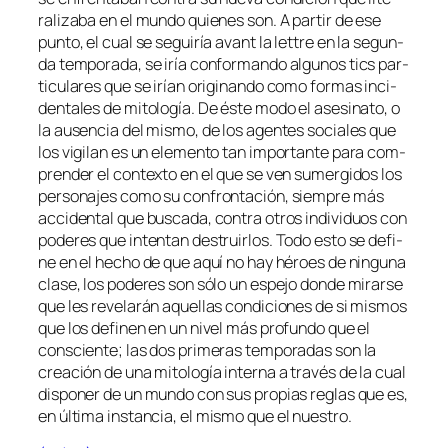
ra­li­za­ba en el mun­do quie­nes son. A par­tir de ese
pun­to, el cual se se­gui­ría
avant la let­tre
en la se­gun­
da tem­po­ra­da, se iría con­for­man­do al­gu­nos tics par­
ti­cu­la­res que se irían ori­gi­nan­do co­mo for­mas in­ci­
den­ta­les de mi­to­lo­gía. De és­te mo­do el ase­si­na­to, o
la au­sen­cia del mis­mo, de los agen­tes so­cia­les que
los vi­gi­lan es un ele­men­to tan im­por­tan­te pa­ra com­
pren­der el con­tex­to en el que se ven su­mer­gi­dos los
per­so­na­jes co­mo su con­fron­ta­ción, siem­pre más
ac­ci­den­tal que bus­ca­da, con­tra otros in­di­vi­duos con
po­de­res que in­ten­tan des­truir­los. Todo es­to se de­fi­
ne en el he­cho de que aquí no hay hé­roes de nin­gu­na
cla­se, los po­de­res son só­lo un es­pe­jo don­de mi­rar­se
que les re­ve­la­rán aque­llas con­di­cio­nes de si mis­mos
que los de­fi­nen en un ni­vel más pro­fun­do que el
cons­cien­te; las dos pri­me­ras tem­po­ra­das son la
crea­ción de una
mi­to­lo­gía in­ter­na
a tra­vés de la cual
dis­po­ner de un mun­do con sus pro­pias re­glas que es,
en úl­ti­ma ins­tan­cia,
el mis­mo que el nues­tro
.