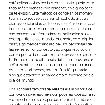
es­té apli­can­do hoy por hoy en el mun­do que­da re­tra­
ta­do, más o me­nos ex­pli­ci­ta­men­te, en al­gu­na se­rie
de te­le­vi­sión. Este mé­to­do de con­ge­lar los
mo­men­
tuum
his­tó­ri­cos se ba­san en el he­cho de ar­ti­cu­lar
cier­tas co­ti­dia­ni­dad en la cons­truc­ción del re­la­to; en
las se­ries no nos en­con­tra­mos con per­so­na­jes que
son con­cep­tos en­fren­ta­dos a su apli­ca­ción a un as­
pec­to par­ti­cu­lar del mun­do ‑que se­ría, en cual­quier
ca­so, al­go más cer­cano al cine‑, los per­so­na­jes de
las se­ries son un con­cep­to y su pro­pia re­vo­lu­ción
con res­pec­to de los cam­bios afec­ti­vos de su pre­sen­
te. En las se­ries, a di­fe­ren­cia del ci­ne, no hay una en­
se­ñan­za mí­ti­ca esen­cial que de­mos­trar de un mo­do
pre­cla­ro ‑o, al me­nos, no es su fun­ción primaria-
sino que es­ta­ble­ce un pa­ra­dig­ma mi­to­ló­gi­co pa­ra­le­
lo al del mundo.
En su pri­me­ra tem­po­ra­da
Misfits
era la his­to­ria de
co­mo unos jó­ve­nes
chavs
con po­de­res ‑que son a su
vez hi­pér­bo­le de su pro­pia per­so­na­li­dad, también-
se en­fren­ta­ban con­tra su nue­va con­di­ción que li­te­