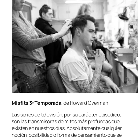
Misfits 3ª Temporada
, de Howard Overman
Las se­ries de te­le­vi­sión, por su ca­rác­ter epi­só­di­co,
son las trans­mi­so­ras de mi­tos más pro­fun­das que
exis­ten en nues­tros días. Absolutamente cual­quier
no­ción, po­si­bi­li­dad o for­ma de pen­sa­mien­to que se