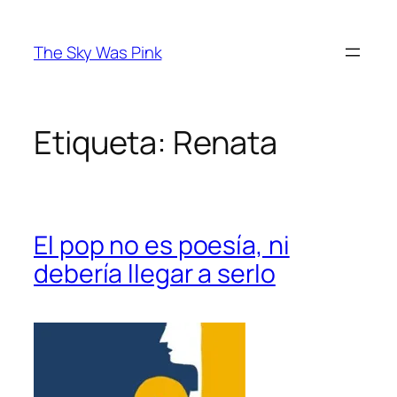
Saltar
al
The Sky Was Pink
contenido
Etiqueta:
Renata
El pop no es poesía, ni
debería llegar a serlo