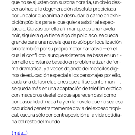
que no se ajus­ten con su zo­na ho­ra­ria, un ob­vio des­
cen­so ha­cia la de­ge­ne­ra­ción ab­so­lu­ta pro­pi­cia­da
por un ca­lor que ani­ma a des­nu­dar la car­ne en exhi­
bi­ción pú­bli­ca pa­ra el que quie­ra asis­tir al es­pec­
tácu­lo. Quizás por ello afir­mar que es una no­ve­la
noir
, si­quie­ra que tie­ne al­go de po­li­cía­co, se que­da
gran­de pa­ra una no­ve­la que no só­lo por lo­ca­li­za­ción,
sino tam­bién por su pro­pio mo­tor na­rra­ti­vo —en el
cual el con­flic­to, aun­que exis­ten­te, se ba­sa en un
ri­
tor­ne­llo
cons­tan­te ba­sa­do en pro­ble­ma­ti­zar de for­
ma dra­má­ti­ca, y a ve­ces de­jan­do de im­bé­ci­les dig­
nos de edu­ca­ción es­pe­cial a los per­so­na­jes por ello,
ca­da una de las re­la­cio­nes que allí se con­for­man — ,
se que­da más en una adap­ta­ción de
te­le­film
eró­ti­co
con ma­ca­bros des­te­llos que apa­re­cen ca­si co­mo
por ca­sua­li­dad; na­da hay en la no­ve­la que no sea esa
os­cu­ri­dad pe­ne­tran­te­men­te ob­via del ex­ce­so tro­pi­
cal, os­cu­ra só­lo por con­tra­po­si­ción a la vi­da co­ti­dia­
na del res­to del mundo.
(más…)