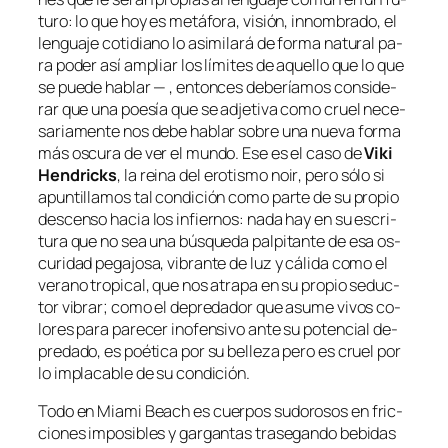
tu­ro: lo que hoy es me­tá­fo­ra, vi­sión, in­nom­bra­do, el
len­gua­je co­ti­diano lo asi­mi­la­rá de for­ma na­tu­ral pa­
ra po­der así am­pliar los lí­mi­tes de aque­llo que lo que
se pue­de ha­blar — , en­ton­ces de­be­ría­mos con­si­de­
rar que una poe­sía que se ad­je­ti­va co­mo cruel ne­ce­
sa­ria­men­te nos de­be ha­blar so­bre una nue­va for­ma
más os­cu­ra de ver el mun­do. Ese es el ca­so de
Viki
Hendricks
, la rei­na del
ero­tis­mo noir
, pe­ro só­lo si
apun­ti­lla­mos tal con­di­ción co­mo par­te de su pro­pio
des­cen­so ha­cia los in­fier­nos: na­da hay en su es­cri­
tu­ra que no sea una bús­que­da pal­pi­tan­te de esa os­
cu­ri­dad pe­ga­jo­sa, vi­bran­te de luz y cá­li­da co­mo el
ve­rano tro­pi­cal, que nos atra­pa en su pro­pio se­duc­
tor vi­brar; co­mo el de­pre­da­dor que asu­me vi­vos co­
lo­res pa­ra pa­re­cer ino­fen­si­vo an­te su po­ten­cial de­
pre­da­do, es poé­ti­ca por su be­lle­za pe­ro es cruel por
lo im­pla­ca­ble de su condición.
Todo en
Miami Beach
es cuer­pos su­do­ro­sos en fric­
cio­nes im­po­si­bles y gar­gan­tas tra­se­gan­do be­bi­das