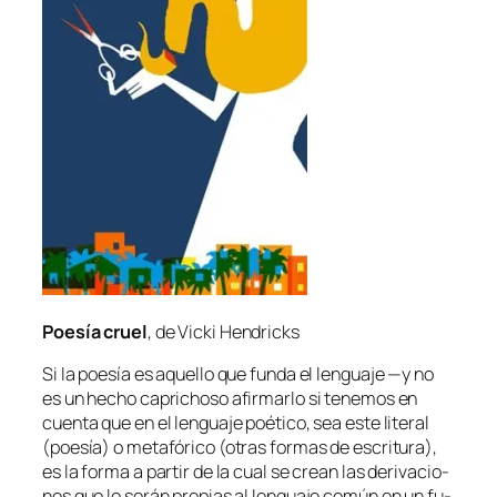
Poesía cruel
, de Vicki Hendricks
Si la poe­sía es aque­llo que fun­da el len­gua­je —y no
es un he­cho ca­pri­cho­so afir­mar­lo si te­ne­mos en
cuen­ta que en el len­gua­je poé­ti­co, sea es­te li­te­ral
(poe­sía) o me­ta­fó­ri­co (otras for­mas de es­cri­tu­ra),
es la for­ma a par­tir de la cual se crean las de­ri­va­cio­
nes que le se­rán pro­pias al len­gua­je co­mún en un fu­