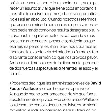
pró­xi­mo, es­pe­cial­men­te los si­nó­ni­mos — , sue­le pa­
re­cer un asun­to tri­vial que tie­ne po­ca im­por­tan­cia
más allá de un ni­vel, di­ga­mos, obsesivo-gramatical.
No es así en ab­so­lu­to. Cuando no­so­tros re­fe­ri­mos
que una de­ter­mi­na­da per­so­na es «re­pul­si­va» es­ta­
mos de­cla­ran­do có­mo nos re­sul­ta des­agra­da­ble, in­
clu­so has­ta lle­gar al ám­bi­to fí­si­co, cuan­do se nos
pre­sen­ta an­te nues­tra pre­sen­cia; si de­ci­mos que
esa mis­ma per­so­na es «ho­rri­ble», nos si­túa­mos en
me­dio de la ex­pe­rien­cia del mie­do: su for­ma es tan
di­so­nan­te con lo ar­mó­ni­co, que nos pro­vo­ca pa­vor.
Ambos son di­men­sio­nes de la di­sar­mo­nía, pe­ro des­
de dos fuer­zas as­pec­tua­les di­fe­ren­tes: el as­co y el
terror.
¿Podemos de­cir que las en­tre­vis­tas bre­ves de
David
Foster Wallace
son con hom­bres re­pul­si­vos?
Aunque de he­cho po­dría­mos de­cir­lo sin que fue­ra
ab­so­lu­ta­men­te equí­vo­co —ya que aun­que Wallace
los de­no­mi­ne co­mo
hi­deous
, re­pul­si­vo es un si­nó­ni­
mo vá­li­do, e in­clu­so in­ge­nio­so, pa­ra su tra­duc­ción