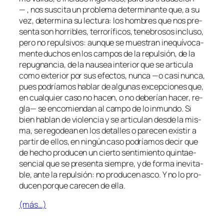
— , nos sus­ci­ta un pro­ble­ma de­ter­mi­nan­te que, a su
vez, de­ter­mi­na su lec­tu­ra: los hom­bres que nos pre­
sen­ta son ho­rri­bles, te­rro­rí­fi­cos, te­ne­bro­sos in­clu­so,
pe­ro no re­pul­si­vos: aun­que se mues­tran ine­quí­vo­ca­
men­te du­chos en los cam­pos de la re­pul­sión, de la
re­pug­nan­cia, de la nau­sea in­te­rior que se ar­ti­cu­la
co­mo ex­te­rior por sus efec­tos, nun­ca —o ca­si nun­ca,
pues po­dría­mos ha­blar de al­gu­nas ex­cep­cio­nes que,
en cual­quier ca­so no ha­cen, o no de­be­rían ha­cer, re­
gla— se en­co­mien­dan al cam­po de lo in­mun­do. Si
bien ha­blan de vio­len­cia y se ar­ti­cu­lan des­de la mis­
ma, se re­go­dean en los de­ta­lles o pa­re­cen exis­tir a
par­tir de ellos, en nin­gún ca­so po­dría­mos de­cir que
de he­cho pro­du­cen un cier­to sen­ti­mien­to quin­tae­
sen­cial que se pre­sen­ta siem­pre, y de for­ma in­evi­ta­
ble, an­te la re­pul­sión: no pro­du­cen as­co. Y no lo pro­
du­cen por­que ca­re­cen de ella.
(más…)