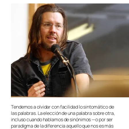
Tendemos a ol­vi­dar con fa­ci­li­dad lo sin­to­má­ti­co de
las pa­la­bras. La elec­ción de una pa­la­bra so­bre otra,
in­clu­so cuan­do ha­bla­mos de si­nó­ni­mos —o por ser
pa­ra­dig­ma de la di­fe­ren­cia aque­llo que nos es más