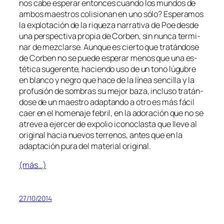
nos ca­be es­pe­rar en­ton­ces cuan­do los mun­dos de
am­bos maes­tros co­li­sio­nan en uno só­lo? Esperamos
la ex­plo­ta­ción de la ri­que­za na­rra­ti­va de Poe des­de
una pers­pec­ti­va pro­pia de Corben, sin nun­ca ter­mi­
nar de mez­clar­se. Aunque es cier­to que tra­tán­do­se
de Corben no se pue­de es­pe­rar me­nos que una es­
té­ti­ca su­ge­ren­te, ha­cien­do uso de un tono lú­gu­bre
en blan­co y ne­gro que ha­ce de la lí­nea sen­ci­lla y la
pro­fu­sión de som­bras su me­jor ba­za, in­clu­so tra­tán­
do­se de un maes­tro adap­tan­do a otro es más fá­cil
caer en el ho­me­na­je fe­bril, en la ado­ra­ción que no se
atre­ve a ejer­cer de ex­po­lio ico­no­clas­ta que lle­ve al
ori­gi­nal ha­cia nue­vos te­rre­nos, an­tes que en la
adap­ta­ción pu­ra del ma­te­rial original.
(más…)
27/10/2014