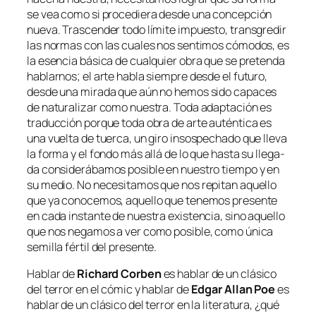
se vea co­mo si pro­ce­die­ra des­de una con­cep­ción
nue­va. Trascender to­do lí­mi­te im­pues­to, trans­gre­dir
las nor­mas con las cua­les nos sen­ti­mos có­mo­dos, es
la esen­cia bá­si­ca de cual­quier obra que se pre­ten­da
ha­blar­nos; el ar­te ha­bla siem­pre des­de el fu­tu­ro,
des­de una mi­ra­da que aún no he­mos si­do ca­pa­ces
de na­tu­ra­li­zar co­mo nues­tra. Toda adap­ta­ción es
tra­duc­ción por­que to­da obra de ar­te au­tén­ti­ca es
una vuel­ta de tuer­ca, un gi­ro in­sos­pe­cha­do que lle­va
la for­ma y el fon­do más allá de lo que has­ta su lle­ga­
da con­si­de­rá­ba­mos po­si­ble en nues­tro tiem­po y en
su me­dio. No ne­ce­si­ta­mos que nos re­pi­tan aque­llo
que ya co­no­ce­mos, aque­llo que te­ne­mos pre­sen­te
en ca­da ins­tan­te de nues­tra exis­ten­cia, sino aque­llo
que nos ne­ga­mos a ver co­mo po­si­ble, co­mo úni­ca
se­mi­lla fér­til del presente.
Hablar de
Richard Corben
es ha­blar de un clá­si­co
del te­rror en el có­mic y ha­blar de
Edgar Allan Poe
es
ha­blar de un clá­si­co del te­rror en la li­te­ra­tu­ra, ¿qué