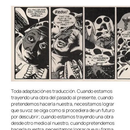
Toda adap­ta­ción es tra­duc­ción. Cuando es­ta­mos
tra­yen­do una obra del pa­sa­do al pre­sen­te, cuan­do
pre­ten­de­mos ha­cer­la nues­tra, ne­ce­si­ta­mos lo­grar
que su voz se oi­ga co­mo si pro­ce­die­ra de un fu­tu­ro
por des­cu­brir; cuan­do es­ta­mos tra­yen­do una obra
des­de otro me­dio al nues­tro, cuan­do pre­ten­de­mos
ha­cer­la nues­tra, ne­ce­si­ta­mos lo­grar que su for­ma