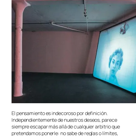
El pen­sa­mien­to es in­de­co­ro­so por de­fi­ni­ción.
Independientemente de nues­tros de­seos, pa­re­ce
siem­pre es­ca­par más allá de cual­quier ar­bi­trio que
pre­ten­da­mos po­ner­le: no sa­be de re­glas o lí­mi­tes,