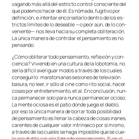
va­gan­do más allá del es­tric­to con­trol cons­cien­te del
que po­de­mos ha­cer de él. Es nó­ma­da, fu­gi­ti­vo por
de­fi­ni­ción, e in­ten­tar en­cor­se­tar­lo den­tro de los es­
tric­tos lí­mi­tes de lo de­sea­ble —o peor aún, de lo con­
ve­nien­te— nos lle­va ha­cia su com­ple­ta obli­te­ra­ción.
La úni­ca ma­ne­ra de con­tro­lar el pen­sa­mien­to es no
pensando.
¿Cómo obli­te­rar to­do pen­sa­mien­to, re­fle­xión y con­
cien­cia? Viviendo en una cul­tu­ra de la lo­bo­to­mía, no
se­ría di­fí­cil ave­ri­guar mo­dos a tra­vés de los cua­les
con­se­guir­lo: ma­ra­to­nia­nas se­sio­nes de te­le­vi­sión
ba­su­ra, no leer, ir só­lo al ci­ne co­mo ri­to so­cial, ha­cer
co­sas por en­tre­te­ni­mien­to,
et al.
En con­clu­sión, nun­
ca per­ma­ne­cer so­lo pa­ra nun­ca per­ma­ne­cer ocio­so.
La men­te ocio­sa es el pa­tio don­de jue­ga el dia­blo,
por eso la úni­ca ma­ne­ra de bo­rrar to­da po­si­bi­li­dad
de pen­sa­mien­to es lle­nar la ca­be­za de co­sas inanes,
ca­ren­tes de cual­quier va­lor in­trín­se­co por sí mis­mo,
a tra­vés de las cua­les se ha­ga im­po­si­ble que se cue­
le ese dia­blo co­jue­lo lla­ma­do pen­sa­mien­to. Si en el