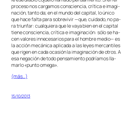
pro­ce­so nos car­ga­mos cons­cien­cia, crí­ti­ca e ima­gi­
na­ción, tan­to da; en el mun­do del ca­pi­tal, lo úni­co
que ha­ce fal­ta pa­ra so­bre­vi­vir —que, cui­da­do, no pa­
ra triun­far: cual­quie­ra que le va­ya bien en el ca­pi­tal
tie­ne cons­cien­cia, crí­ti­ca e ima­gi­na­ción: só­lo se ha­
cen va­lo­res in­ne­ce­sa­rios pa­ra el hom­bre me­dio— es
la ac­ción me­cá­ni­ca apli­ca­da a las le­yes mer­can­ti­les
que ri­gen en ca­da oca­sión la ima­gi­na­ción de otros. A
esa ne­ga­ción de to­do pen­sa­mien­to po­dría­mos lla­
mar­lo «pun­to omega».
(más…)
15/10/2013