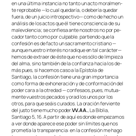
en una úl­ti­ma ins­tan­cia no tan­to un ac­to mo­ral­men­
te re­pro­ba­ble —lo cual que­da­ría, o de­be­ría que­dar
fue­ra, de un jui­cio in­tros­pec­ti­vo— co­mo de he­cho un
aná­li­sis de los ac­tos que él tie­ne cons­cien­cia de su
ma­le­vo­len­cia; se con­fie­sa an­te no­so­tros no por pe­
ca­dor tan­to co­mo por cul­pa­ble. par­tien­do que la
con­fe­sión es de fac­to un sa­cra­men­to cris­tiano —
aun­que nues­tro in­te­rés no ra­di­que en tal ca­rác­ter—
he­mos de ex­traer de és­te que no es só­lo de lim­pie­za
del al­ma, sino tam­bién de la con­fian­za ha­cia los de­
más pues, si ha­ce­mos ca­so a la
Epístola de
Santiago
, la con­fe­sión tie­ne una gran im­por­tan­cia
co­mo for­ma de ex­ho­ne­ra­ción y de con­for­ma­ción del
po­der ca­ra a la otre­dad —
con­fe­saos, pues, mu­tua­
men­te vues­tros pe­ca­dos y orad los unos por los
otros, pa­ra que seáis cu­ra­dos. La ora­ción fer­vien­te
del jus­to tie­ne mu­cho po­der.
VV.AA.
,
La Biblia
,
Santiago 5, 16
. A par­tir de aquí es don­de em­pe­za­mos
a ver don­de apa­re­ce ese po­der sin lí­mi­tes que nos
pro­me­tía la trans­pa­ren­cia: en la con­fe­sión me ha­go