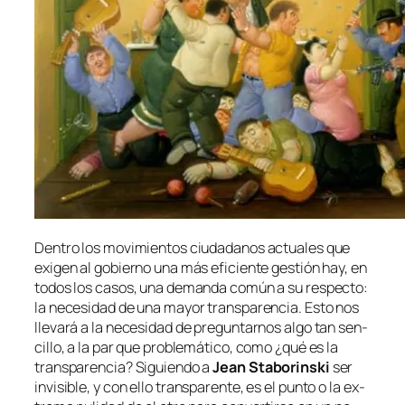
Dentro los mo­vi­mien­tos ciu­da­da­nos ac­tua­les que
exi­gen al go­bierno una más efi­cien­te ges­tión hay, en
to­dos los ca­sos, una de­man­da co­mún a su res­pec­to:
la ne­ce­si­dad de una ma­yor trans­pa­ren­cia. Esto nos
lle­va­rá a la ne­ce­si­dad de pre­gun­tar­nos al­go tan sen­
ci­llo, a la par que pro­ble­má­ti­co, co­mo ¿qué es la
trans­pa­ren­cia? Siguiendo a
Jean Staborinski
ser
in­vi­si­ble, y con ello trans­pa­ren­te, es
el pun­to o la ex­