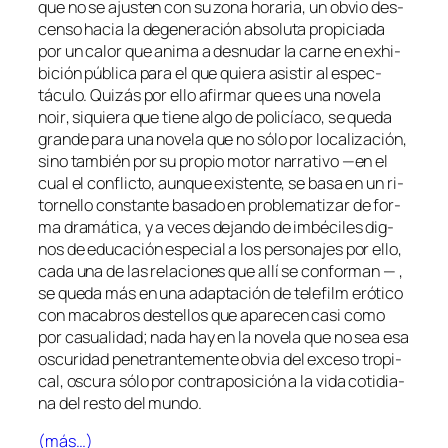
que no se ajus­ten con su zo­na ho­ra­ria, un ob­vio des­
cen­so ha­cia la de­ge­ne­ra­ción ab­so­lu­ta pro­pi­cia­da
por un ca­lor que ani­ma a des­nu­dar la car­ne en exhi­
bi­ción pú­bli­ca pa­ra el que quie­ra asis­tir al es­pec­
tácu­lo. Quizás por ello afir­mar que es una no­ve­la
noir
, si­quie­ra que tie­ne al­go de po­li­cía­co, se que­da
gran­de pa­ra una no­ve­la que no só­lo por lo­ca­li­za­ción,
sino tam­bién por su pro­pio mo­tor na­rra­ti­vo —en el
cual el con­flic­to, aun­que exis­ten­te, se ba­sa en un
ri­
tor­ne­llo
cons­tan­te ba­sa­do en pro­ble­ma­ti­zar de for­
ma dra­má­ti­ca, y a ve­ces de­jan­do de im­bé­ci­les dig­
nos de edu­ca­ción es­pe­cial a los per­so­na­jes por ello,
ca­da una de las re­la­cio­nes que allí se con­for­man — ,
se que­da más en una adap­ta­ción de
te­le­film
eró­ti­co
con ma­ca­bros des­te­llos que apa­re­cen ca­si co­mo
por ca­sua­li­dad; na­da hay en la no­ve­la que no sea esa
os­cu­ri­dad pe­ne­tran­te­men­te ob­via del ex­ce­so tro­pi­
cal, os­cu­ra só­lo por con­tra­po­si­ción a la vi­da co­ti­dia­
na del res­to del mundo.
(más…)