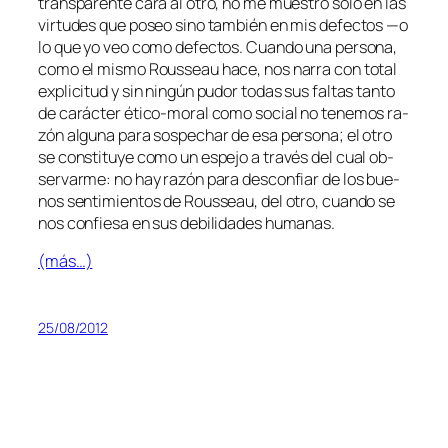
trans­pa­ren­te ca­ra al otro, no me mues­tro só­lo en las
vir­tu­des que po­seo sino tam­bién en mis de­fec­tos —o
lo que yo veo co­mo de­fec­tos. Cuando una per­so­na,
co­mo el mis­mo Rousseau ha­ce, nos na­rra con to­tal
ex­pli­ci­tud y sin nin­gún pu­dor to­das sus fal­tas tan­to
de ca­rác­ter ético-moral co­mo so­cial no te­ne­mos ra­
zón al­gu­na pa­ra sos­pe­char de esa per­so­na; el otro
se cons­ti­tu­ye co­mo un es­pe­jo a tra­vés del cual ob­
ser­var­me: no hay ra­zón pa­ra des­con­fiar de los bue­
nos sen­ti­mien­tos de Rousseau, del otro, cuan­do se
nos con­fie­sa en sus de­bi­li­da­des humanas.
(más…)
25/08/2012