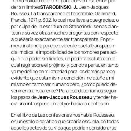
tre­ma nu­li­dad de el otro pa­ra con­ver­tir­se en un po­
der sin lí­mi­tes
STAROBINSKI, J.
,
Jean-Jacques
Rousseu. La trans­pa­ren­ce et l’obs­tra­ble
, Gallimard,
Francia, 1971 p. 302
, lo cual nos lle­va a que gra­cias, o
por cul­pa de, la es­cri­tu­ra de Staborinski se nos plan­
tean a su vez otras mu­chas pre­gun­tas con res­pec­to
a que se­ría exac­ta­men­te ser trans­pa­ren­te. En pri­
me­ra ins­tan­cia pa­re­ce evi­den­te que la trans­pa­ren­
cia im­pli­ca la im­po­si­bi­li­dad de los hom­bres pa­ra ad­
qui­rir un po­der sin lí­mi­tes, un po­der ab­so­lu­to con el
cual re­gir so­bre el pró­ji­mo, y, por otra par­te, en tan­to
yo me de­fino en mi otre­dad pa­ra los de­más pa­re­ce
evi­den­te que es­ta mis­ma con­di­ción me ata­ñe a mi
mis­mo en tan­to ser hu­mano pe­ro, ¿có­mo pue­do de­
ve­nir en trans­pa­ren­te? Para eso de­be­ría­mos se­guir
los pa­sos de
Jean-Jacques Rousseau
y ten­der ha­
cia una in­tros­pec­ción del yo: ha­cia la confesión.
En el li­bro de
Las con­fe­sio­nes
nos ha­bla Rousseau,
en un es­ti­lo bio­grá­fi­co que crea­ría es­cue­la, de to­dos
aque­llos ac­tos de su vi­da que po­drían con­si­de­rar­se