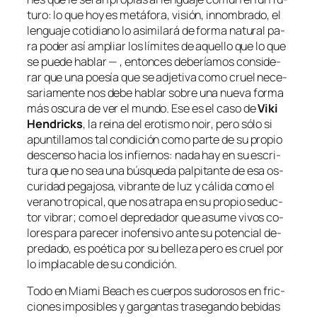
tu­ro: lo que hoy es me­tá­fo­ra, vi­sión, in­nom­bra­do, el
len­gua­je co­ti­diano lo asi­mi­la­rá de for­ma na­tu­ral pa­
ra po­der así am­pliar los lí­mi­tes de aque­llo que lo que
se pue­de ha­blar — , en­ton­ces de­be­ría­mos con­si­de­
rar que una poe­sía que se ad­je­ti­va co­mo cruel ne­ce­
sa­ria­men­te nos de­be ha­blar so­bre una nue­va for­ma
más os­cu­ra de ver el mun­do. Ese es el ca­so de
Viki
Hendricks
, la rei­na del
ero­tis­mo noir
, pe­ro só­lo si
apun­ti­lla­mos tal con­di­ción co­mo par­te de su pro­pio
des­cen­so ha­cia los in­fier­nos: na­da hay en su es­cri­
tu­ra que no sea una bús­que­da pal­pi­tan­te de esa os­
cu­ri­dad pe­ga­jo­sa, vi­bran­te de luz y cá­li­da co­mo el
ve­rano tro­pi­cal, que nos atra­pa en su pro­pio se­duc­
tor vi­brar; co­mo el de­pre­da­dor que asu­me vi­vos co­
lo­res pa­ra pa­re­cer ino­fen­si­vo an­te su po­ten­cial de­
pre­da­do, es poé­ti­ca por su be­lle­za pe­ro es cruel por
lo im­pla­ca­ble de su condición.
Todo en
Miami Beach
es cuer­pos su­do­ro­sos en fric­
cio­nes im­po­si­bles y gar­gan­tas tra­se­gan­do be­bi­das