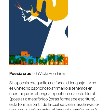
Poesía cruel
, de Vicki Hendricks
Si la poe­sía es aque­llo que fun­da el len­gua­je —y no
es un he­cho ca­pri­cho­so afir­mar­lo si te­ne­mos en
cuen­ta que en el len­gua­je poé­ti­co, sea es­te li­te­ral
(poe­sía) o me­ta­fó­ri­co (otras for­mas de es­cri­tu­ra),
es la for­ma a par­tir de la cual se crean las de­ri­va­cio­
nes que le se­rán pro­pias al len­gua­je co­mún en un fu­