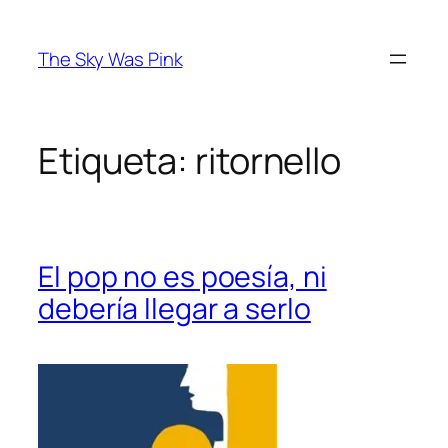
Saltar
al
The Sky Was Pink
contenido
Etiqueta:
ritornello
El pop no es poesía, ni
debería llegar a serlo