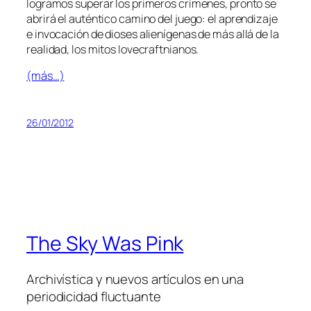
lo­gra­mos su­pe­rar los pri­me­ros crí­me­nes, pron­to se
abri­rá el au­tén­ti­co ca­mino del jue­go: el apren­di­za­je
e in­vo­ca­ción de dio­ses alie­ní­ge­nas de más allá de la
reali­dad, los mi­tos lovecraftnianos.
(más…)
26/01/2012
The Sky Was Pink
Archivística y nuevos artículos en una
periodicidad fluctuante