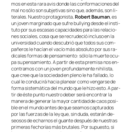
mos en es­ta
ra­ra avis
don­de las con­for­ma­cio­nes del
mal no só­lo son sub­je­ti­vas sino que, ade­más, son li­
te­ra­les. Nuestro pro­ta­go­nis­ta,
Robert Bauman
, es
un jo­ven mar­gi­na­do que su­fre
bull­ying
des­de el ins­ti­
tu­to por sus es­ca­sas ca­pa­ci­da­des pa­ra las re­la­cio­
nes so­cia­les, co­sa que se re­cru­de­ció in­clu­so en la
uni­ver­si­dad cuan­do des­cu­brió que to­dos sus com­
pa­ñe­ros le ha­cían el va­cío más ab­so­lu­to por sus ra­
di­ca­les for­mas de pen­sa­mien­to: só­lo la muer­te ocu­
pa su pen­sa­mien­to. A par­tir de es­ta pre­mi­sa nos en­
con­tra­mos con un jo­ven pro­fun­da­men­te nihi­lis­ta,
que cree que la so­cie­dad en pleno le ha fa­lla­do, lo
cual le con­du­ci­rá ha­cia pla­near co­mo ven­gar­se de
for­ma sis­te­má­ti­ca del mun­do que le hi­zo es­to. A par­
tir de és­te pun­to nues­tro de­ber se­rá en­con­trar la
ma­ne­ra de ge­ne­rar la ma­yor can­ti­dad de caos po­si­
ble en el mun­do an­tes de que sea­mos cap­tu­ra­dos
por las fuer­zas de la ley que, sin du­da, es­ta­rán de­
seo­sos de echar­nos el guan­te des­pués de nues­tras
pri­me­ras fe­cho­rías más bru­ta­les. Por su­pues­to, si