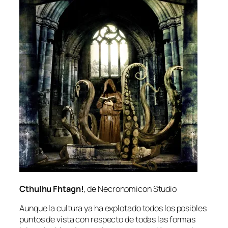
Cthulhu Fhtagn!
, de Necronomicon Studio
Aunque la cul­tu­ra ya ha ex­plo­ta­do to­dos los po­si­bles
pun­tos de vis­ta con res­pec­to de to­das las for­mas