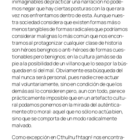
inima­gi­na­bles de prac­ti­car una na­rra­ción no po­de­
mos ne­gar que hay cier­tas pos­tu­ras con la que ra­ra
vez nos en­fren­ta­mos den­tro de es­ta. Aunque nues­
tra so­cie­dad con­si­de­ra que exis­ten for­mas más o
me­nos tan­gi­bles de for­mas ra­di­ca­les que po­dría­mos
con­si­de­rar ma­lig­nas lo más co­mún que nos en­con­
tra­mos al pro­ta­go­ni­zar cual­quier cla­se de his­to­ria
son hé­roes be­nig­nos o anti-héroes de for­mas cues­
tio­na­bles pe­ro be­nig­nos; en la cul­tu­ra ja­más se da
pie a la po­si­bi­li­dad de un vi­llano que lo sea
por la bús­
que­da en sí del mal
. Obviamente esa bús­que­da del
mal nun­ca se­rá per­so­nal, pues na­die cree ac­tuar
mal vo­lun­ta­ria­men­te, sino en con­di­ción de que los
de­más así lo con­si­de­ren pe­ro, aun con to­do, pa­re­ce
prác­ti­ca­men­te im­po­si­ble que en un ar­te­fac­to cul­tu­
ral po­da­mos po­ner­nos en la mi­ra­da del au­tén­ti­ca­
men­te otro mo­ral: aquel que no só­lo no ac­túa bien,
sino que se com­por­ta de un mo­do
ra­di­cal­men­te
mal­va­do
.
Como ex­cep­ción en
Cthulhu fh­tagn!
nos en­con­tra­