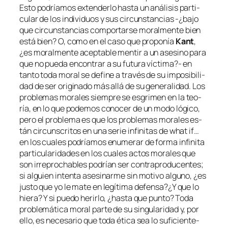
Esto po­dría­mos ex­ten­der­lo has­ta un aná­li­sis par­ti­
cu­lar de los in­di­vi­duos y sus cir­cuns­tan­cias -¿ba­jo
que cir­cuns­tan­cias com­por­tar­se mo­ral­men­te bien
es­tá bien? O, co­mo en el ca­so que pro­po­nía
Kant
,
¿es mo­ral­men­te acep­ta­ble men­tir a un ase­sino pa­ra
que no pue­da en­con­trar a su fu­tu­ra víc­ti­ma?- en
tan­to to­da mo­ral se de­fi­ne a tra­vés de su im­po­si­bi­li­
dad de ser ori­gi­na­do más allá de su ge­ne­ra­li­dad. Los
pro­ble­mas mo­ra­les siem­pre se es­gri­men en la teo­
ría, en lo que po­de­mos co­no­cer de un mo­do ló­gi­co,
pe­ro el pro­ble­ma es que los pro­ble­mas mo­ra­les es­
tán cir­cuns­cri­tos en una se­rie in­fi­ni­tas de
what if…
en los cua­les po­dría­mos enu­me­rar de for­ma in­fi­ni­ta
par­ti­cu­la­ri­da­des en los cua­les ac­tos mo­ra­les que
son irre­pro­cha­bles po­drían ser con­tra­pro­du­cen­tes;
si al­guien in­ten­ta ase­si­nar­me sin mo­ti­vo al­guno, ¿es
jus­to que yo le ma­te en le­gí­ti­ma defensa?¿Y que lo
hie­ra? Y si pue­do he­rir­lo, ¿has­ta que pun­to? Toda
pro­ble­má­ti­ca mo­ral par­te de su sin­gu­la­ri­dad y, por
ello, es ne­ce­sa­rio que to­da éti­ca sea lo su­fi­cien­te­