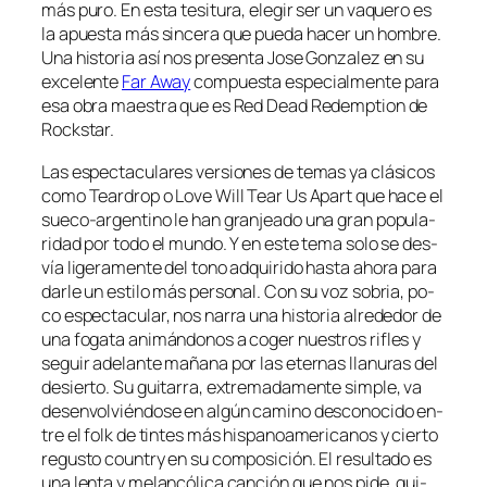
más pu­ro. En es­ta te­si­tu­ra, ele­gir ser un va­que­ro es
la apues­ta más sin­ce­ra que pue­da ha­cer un hom­bre.
Una his­to­ria así nos pre­sen­ta Jose Gonzalez en su
ex­ce­len­te
Far Away
com­pues­ta es­pe­cial­men­te pa­ra
esa obra maes­tra que es Red Dead Redemption de
Rockstar.
Las es­pec­ta­cu­la­res ver­sio­nes de te­mas ya clá­si­cos
co­mo Teardrop o Love Will Tear Us Apart que ha­ce el
sueco-argentino le han gran­jea­do una gran po­pu­la­
ri­dad por to­do el mun­do. Y en es­te te­ma so­lo se des­
vía li­ge­ra­men­te del tono ad­qui­ri­do has­ta aho­ra pa­ra
dar­le un es­ti­lo más per­so­nal. Con su voz so­bria, po­
co es­pec­ta­cu­lar, nos na­rra una his­to­ria al­re­de­dor de
una fo­ga­ta ani­mán­do­nos a co­ger nues­tros ri­fles y
se­guir ade­lan­te ma­ña­na por las eter­nas lla­nu­ras del
de­sier­to. Su gui­ta­rra, ex­tre­ma­da­men­te sim­ple, va
des­en­vol­vién­do­se en al­gún ca­mino des­co­no­ci­do en­
tre el folk de tin­tes más his­pa­no­ame­ri­ca­nos y cier­to
re­gus­to country en su com­po­si­ción. El re­sul­ta­do es
una len­ta y me­lan­có­li­ca can­ción que nos pi­de, qui­