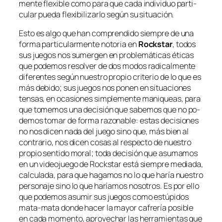
men­te fle­xi­ble co­mo pa­ra que ca­da in­di­vi­duo par­ti­
cu­lar pue­da fle­xi­bi­li­zar­lo se­gún su situación.
Esto es al­go que han com­pren­di­do siem­pre de una
for­ma par­ti­cu­lar­men­te no­to­ria en
Rockstar
, to­dos
sus jue­gos nos su­mer­gen en pro­ble­má­ti­cas éti­cas
que po­de­mos re­sol­ver de dos mo­dos ra­di­cal­men­te
di­fe­ren­tes se­gún nues­tro pro­pio cri­te­rio de lo que es
más de­bi­do; sus jue­gos nos po­nen en si­tua­cio­nes
ten­sas, en oca­sio­nes sim­ple­men­te ma­ni­queas, pa­ra
que to­me­mos una de­ci­sión que sa­be­mos que no po­
de­mos to­mar de for­ma ra­zo­na­ble: es­tas de­ci­sio­nes
no nos di­cen na­da del jue­go sino que, más bien al
con­tra­rio, nos di­cen co­sas al res­pec­to de nues­tro
pro­pio sen­ti­do mo­ral; to­da de­ci­sión que asu­ma­mos
en un vi­deo­jue­go de Rockstar es­tá siem­pre me­dia­da,
cal­cu­la­da, pa­ra que ha­ga­mos no lo que ha­ría nues­tro
per­so­na­je sino lo que ha­ría­mos no­so­tros. Es por ello
que po­de­mos asu­mir sus jue­gos co­mo es­tú­pi­dos
mata-mata don­de ha­cer la ma­yor ca­fre­ría po­si­ble
en ca­da mo­men­to, apro­ve­char las he­rra­mien­tas que