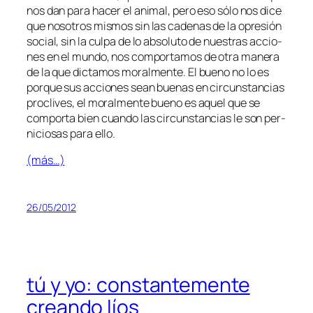
nos dan pa­ra ha­cer el ani­mal, pe­ro eso só­lo nos di­ce
que no­so­tros mis­mos sin las ca­de­nas de la opre­sión
so­cial, sin la cul­pa de lo ab­so­lu­to de nues­tras ac­cio­
nes en el mun­do, nos com­por­ta­mos de otra ma­ne­ra
de la que dic­ta­mos mo­ral­men­te. El bueno no lo es
por­que sus ac­cio­nes sean bue­nas en cir­cuns­tan­cias
pro­cli­ves, el mo­ral­men­te bueno es aquel que se
com­por­ta bien cuan­do las cir­cuns­tan­cias le son per­
ni­cio­sas pa­ra ello.
(más…)
26/05/2012
tú y yo: constantemente
creando líos