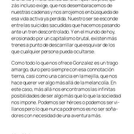
zás in­clu­so exi­ge, que nos des­em­ba­ra­ce­mos de
nues­tras ca­de­nas y nos arro­je­mos en bús­que­da de
esa vi­da ac­ti­va ya per­di­da. Nuestro ser se es­con­de
en­tre las sui­ci­das sa­cu­di­das que ha­ce­mos pa­san­do
an­te un tren des­con­tro­la­do. Y en el mun­do de hoy,
ero­sio­na­do por un ca­pi­ta­lis­mo bru­tal, exis­ten más
tre­nes a pun­to de des­ca­rri­llar que es­qui­var de los
que cual­quier per­so­na pue­da ocultarse.
Como to­do lo que nos ofre­ce Gonzalez es un tra­go
amar­go, du­ro pe­ro siem­pre con esa con­no­ta­ción
tier­na, ca­si co­mo una ca­ri­cia en la me­ji­lla, que nos
ha­ce que­rer ver al­go más allá de la me­lan­co­lía. En
es­te ca­so, más allá nos en­con­tra­mos las in­fi­ni­tas
po­si­bi­li­da­des de ser al­go más que lo que la so­cie­dad
nos im­po­ne. Podemos ser hé­roes o po­de­mos ser vi­
lla­nos pe­ro lo que nun­ca po­dre­mos es no ser so­ña­
do­res con ne­ce­si­dad de una aven­tu­ra más.