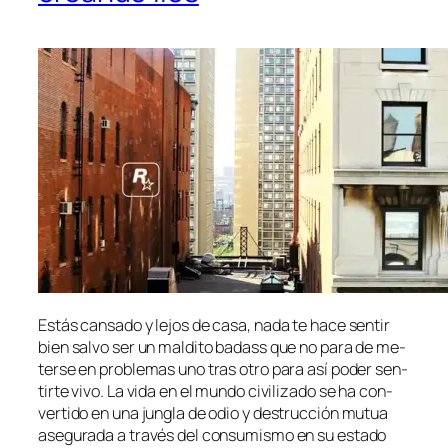
Estás can­sa­do y le­jos de ca­sa, na­da te ha­ce sen­tir
bien sal­vo ser un mal­di­to ba­dass que no pa­ra de me­
ter­se en pro­ble­mas uno tras otro pa­ra así po­der sen­
tir­te vi­vo. La vi­da en el mun­do ci­vi­li­za­do se ha con­
ver­ti­do en una jun­gla de odio y des­truc­ción mu­tua
ase­gu­ra­da a tra­vés del con­su­mis­mo en su es­ta­do