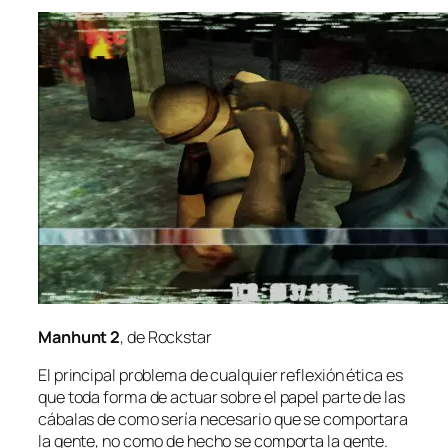
Manhunt 2
, de Rockstar
El prin­ci­pal pro­ble­ma de cual­quier re­fle­xión éti­ca es
que to­da for­ma de ac­tuar so­bre el pa­pel par­te de las
cá­ba­las de co­mo se­ría ne­ce­sa­rio que se com­por­ta­ra
la gen­te, no co­mo de he­cho se com­por­ta la gen­te.