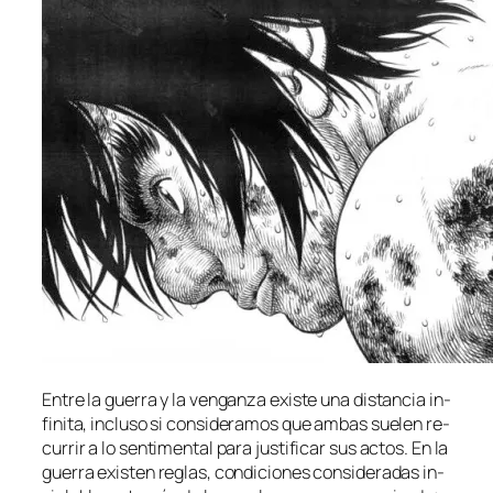
Entre la gue­rra y la ven­gan­za exis­te una dis­tan­cia in­
fi­ni­ta, in­clu­so si con­si­de­ra­mos que am­bas sue­len re­
cu­rrir a lo sen­ti­men­tal pa­ra jus­ti­fi­car sus ac­tos. En la
gue­rra exis­ten re­glas, con­di­cio­nes con­si­de­ra­das in­