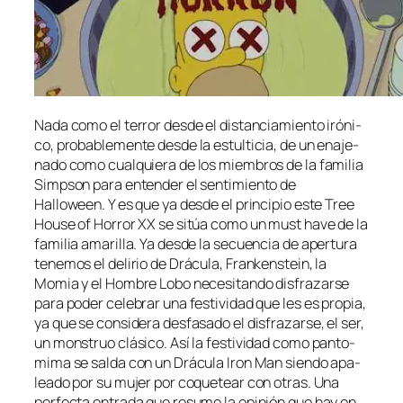
Nada co­mo el te­rror des­de el dis­tan­cia­mien­to iró­ni­
co, pro­ba­ble­men­te des­de la es­tul­ti­cia, de un ena­je­
na­do co­mo cual­quie­ra de los miem­bros de la fa­mi­lia
Simpson pa­ra en­ten­der el sen­ti­mien­to de
Halloween. Y es que ya des­de el prin­ci­pio es­te Tree
House of Horror XX se si­túa co­mo un must ha­ve de la
fa­mi­lia ama­ri­lla. Ya des­de la se­cuen­cia de aper­tu­ra
te­ne­mos el de­li­rio de Drácula, Frankenstein, la
Momia y el Hombre Lobo ne­ce­si­tan­do dis­fra­zar­se
pa­ra po­der ce­le­brar una fes­ti­vi­dad que les es pro­pia,
ya que se con­si­de­ra des­fa­sa­do el dis­fra­zar­se, el ser,
un mons­truo clá­si­co. Así la fes­ti­vi­dad co­mo pan­to­
mi­ma se sal­da con un Drácula Iron Man sien­do apa­
lea­do por su mu­jer por co­que­tear con otras. Una
per­fec­ta en­tra­da que re­su­me la opi­nión que hay en