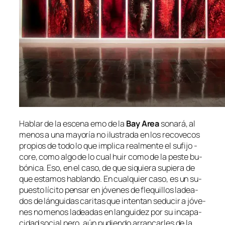
Hablar de la es­ce­na
emo
de la
Bay Area
so­na­rá, al
me­nos a una ma­yo­ría no ilus­tra­da en los re­co­ve­cos
pro­pios de to­do lo que im­pli­ca
real­men­te
el su­fi­jo
-
co­re
, co­mo al­go de lo cual huir co­mo de la pes­te bu­
bó­ni­ca. Eso, en el ca­so, de que si­quie­ra su­pie­ra de
que es­ta­mos ha­blan­do. En cual­quier ca­so, es un su­
pues­to lí­ci­to pen­sar en jó­ve­nes de fle­qui­llos la­dea­
dos de lán­gui­das ca­ri­tas que in­ten­tan se­du­cir a jó­ve­
nes no me­nos la­dea­das en lan­gui­dez por su in­ca­pa­
ci­dad so­cial pe­ro, aún pu­dien­do arran­car­les de la