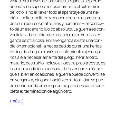
vio­la­bles a tra­vés de las cua­les se ga­na o se pier­de;
ade­más, no su­po­ne ne­ce­sa­ria­men­te el ex­ter­mi­nio
del otro, sino el lle­var to­do el apa­ra­ta­je de una na­
ción —bé­li­co, po­lí­ti­co y eco­nó­mi­co; en re­su­men, to­
dos sus re­cur­sos ma­te­ria­les y hu­ma­nos— al con­tex­
to de un es­ce­na­rio lú­di­co ab­so­lu­to. La gue­rra es con­
ver­tir la vi­da co­ti­dia­na en un jue­go ex­tre­mo. La ven­
gan­za es otra co­sa. En la ven­gan­za exis­te una con­
di­ción emo­cio­nal, la ne­ce­si­dad de cu­rar una he­ri­da
in­frin­gi­da al ego a tra­vés del su­fri­mien­to ajeno, que
nos ale­ja ne­ce­sa­ria­men­te del jue­go: he­rir al otro,
ma­tar­lo, des­truir­lo in­clu­so a nues­tra pro­pia cos­ta, es
la úni­ca con­di­ción ne­ce­sa­ria de la ven­gan­za. Y aun­
que si bien en oca­sio­nes la gue­rra pue­de con­ver­tir­se
en ven­gan­za, nin­gu­na na­ción en su to­ta­li­dad se pue­
de sen­tir he­ri­da en su ego co­mo pa­ra de­sear la com­
ple­ta ex­ter­mi­na­ción de al­gún otro.
(más…)