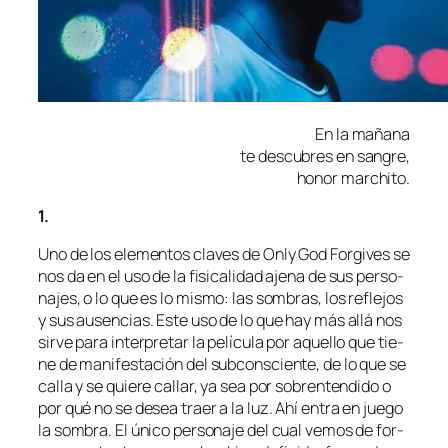
En la mañana
te des­cu­bres en sangre,
ho­nor marchito.
1.
Uno de los ele­men­tos cla­ves de
Only God Forgives
se
nos da en el uso de la fi­si­ca­li­dad aje­na de sus per­so­
na­jes, o lo que es lo mis­mo: las som­bras, los re­fle­jos
y sus au­sen­cias. Este uso de lo que hay más allá nos
sir­ve pa­ra in­ter­pre­tar la pe­lí­cu­la por aque­llo que tie­
ne de ma­ni­fes­ta­ción del sub­cons­cien­te, de lo que se
ca­lla y se quie­re ca­llar, ya sea por so­bren­ten­di­do o
por qué no se de­sea traer a la luz. Ahí en­tra en jue­go
la som­bra. El úni­co per­so­na­je del cual ve­mos de for­