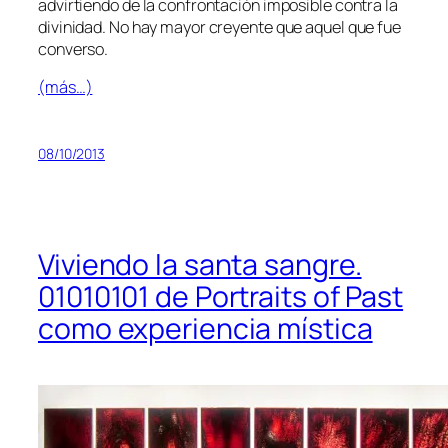
ad­vir­tien­do de la con­fron­ta­ción im­po­si­ble con­tra la
di­vi­ni­dad. No hay ma­yor cre­yen­te que aquel que fue
converso.
(más…)
08/10/2013
Viviendo la santa sangre.
01010101 de Portraits of Past
como experiencia mística