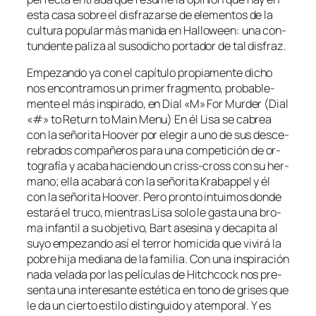
es­ta ca­sa so­bre el dis­fra­zar­se de ele­men­tos de la
cul­tu­ra po­pu­lar más ma­ni­da en Halloween: una con­
tun­den­te pa­li­za al su­so­di­cho por­ta­dor de tal disfraz.
Empezando ya con el ca­pí­tu­lo pro­pia­men­te di­cho
nos en­con­tra­mos un pri­mer frag­men­to, pro­ba­ble­
men­te el más ins­pi­ra­do, en Dial «M» For Murder (Dial
«#» to Return to Main Menu) En él Lisa se ca­brea
con la se­ño­ri­ta Hoover por ele­gir a uno de sus des­ce­
re­bra­dos com­pa­ñe­ros pa­ra una com­pe­ti­ción de or­
to­gra­fía y aca­ba ha­cien­do un criss-cross con su her­
mano; ella aca­ba­rá con la se­ño­ri­ta Krabappel y él
con la se­ño­ri­ta Hoover. Pero pron­to in­tui­mos don­de
es­ta­rá el tru­co, mien­tras Lisa so­lo le gas­ta una bro­
ma in­fan­til a su ob­je­ti­vo, Bart ase­si­na y de­ca­pi­ta al
su­yo em­pe­zan­do así el te­rror ho­mi­ci­da que vi­vi­rá la
po­bre hi­ja me­dia­na de la fa­mi­lia. Con una ins­pi­ra­ción
na­da ve­la­da por las pe­lí­cu­las de Hitchcock nos pre­
sen­ta una in­tere­san­te es­té­ti­ca en tono de gri­ses que
le da un cier­to es­ti­lo dis­tin­gui­do y atem­po­ral. Y es