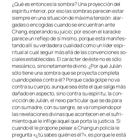
¿Qué es en­ton­ces la som­bra? Una pro­yec­ción del
es­pí­ri­tu in­te­rior, por eso las som­bras pa­re­cen es­tar
siem­pre en una si­tua­ción de má­xi­ma ten­sión: alar­
ga­das o en­co­gi­das cuan­do se en­cuen­tran an­te
Chang, es­pe­ran­do su jui­cio; por eso en el ka­rao­ke
pa­re­ce un re­fle­jo de sí mis­mo, por­que es­tá ma­ni­fes­
tan­do allí su ver­da­de­ra cua­li­dad co­mo un lí­der es­pi­
ri­tual al cual se­guir más allá de las con­ven­cio­nes so­
cia­les es­ta­ble­ci­das. El ca­rác­ter de és­te no es só­lo
me­siá­ni­co, sino ne­ta­men­te di­vino. ¿Por qué Julián
só­lo tie­ne una som­bra que se pro­yec­ta com­ple­ta
cuan­do pe­lea con­tra él? Porque ca­da gol­pe no va
con­tra su cuer­po, aun­que sea és­te el que sal­ga más
da­ña­do en as­pec­to, sino con­tra su es­pí­ri­tu; la con­
vic­ción de Julián, el ne­xo par­ti­cu­lar que se da pa­ra
con su ma­dre, con su san­gre, se va rom­pien­do por
las re­ve­la­cio­nes di­vi­nas que acon­te­cen en el su­fri­
mien­to que le in­fli­ge aquel que por­ta la jus­ti­cia. Si
cuan­do él le pro­po­ne pe­lear a Chang un po­li­cía le
pre­gun­ta «¿tú sa­bes quién es él?», es por­que le es­tá