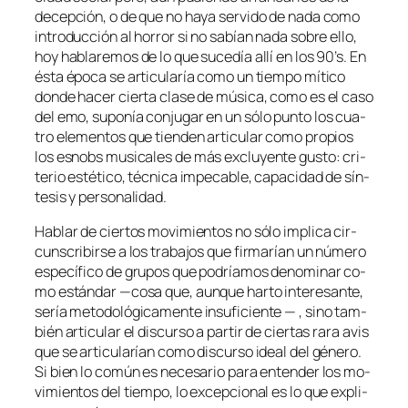
de­cep­ción, o de que no ha­ya ser­vi­do de na­da co­mo
in­tro­duc­ción al ho­rror si no sa­bían na­da so­bre ello,
hoy ha­bla­re­mos de lo que su­ce­día allí en los 90’s. En
és­ta épo­ca se ar­ti­cu­la­ría co­mo un tiem­po mí­ti­co
don­de ha­cer cier­ta cla­se de mú­si­ca, co­mo es el ca­so
del
emo
, su­po­nía con­ju­gar en un só­lo pun­to los cua­
tro ele­men­tos que tien­den ar­ti­cu­lar co­mo pro­pios
los
es­nobs
mu­si­ca­les de más ex­clu­yen­te gus­to: cri­
te­rio es­té­ti­co, téc­ni­ca im­pe­ca­ble, ca­pa­ci­dad de sín­
te­sis y personalidad.
Hablar de cier­tos mo­vi­mien­tos no só­lo im­pli­ca cir­
cuns­cri­bir­se a los tra­ba­jos que fir­ma­rían un nú­me­ro
es­pe­cí­fi­co de gru­pos que po­dría­mos de­no­mi­nar co­
mo
es­tán­dar
—co­sa que, aun­que har­to in­tere­san­te,
se­ría me­to­do­ló­gi­ca­men­te in­su­fi­cien­te — , sino tam­
bién ar­ti­cu­lar el dis­cur­so a par­tir de cier­tas
ra­ra avis
que se ar­ti­cu­la­rían co­mo dis­cur­so ideal del gé­ne­ro.
Si bien lo co­mún es ne­ce­sa­rio pa­ra en­ten­der los mo­
vi­mien­tos del tiem­po, lo ex­cep­cio­nal es lo que ex­pli­