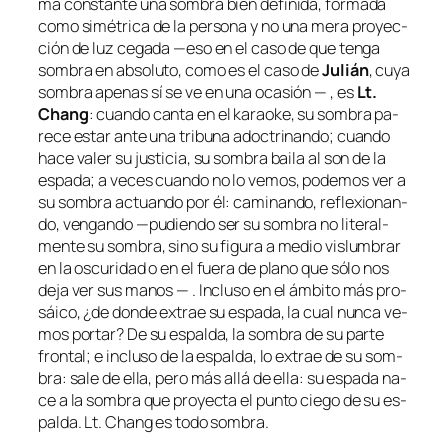
ma cons­tan­te una som­bra bien de­fi­ni­da, for­ma­da
co­mo si­mé­tri­ca de la per­so­na y no una me­ra pro­yec­
ción de luz ce­ga­da —eso en el ca­so de que ten­ga
som­bra en ab­so­lu­to, co­mo es el ca­so de
Julián
, cu­ya
som­bra ape­nas sí se ve en una oca­sión — , es
Lt.
Chang
: cuan­do can­ta en el ka­rao­ke, su som­bra pa­
re­ce es­tar an­te una tri­bu­na adoc­tri­nan­do; cuan­do
ha­ce va­ler su jus­ti­cia, su som­bra bai­la al son de la
es­pa­da; a ve­ces cuan­do no lo ve­mos, po­de­mos ver a
su som­bra ac­tuan­do por él: ca­mi­nan­do, re­fle­xio­nan­
do, ven­gan­do —pu­dien­do ser su som­bra no li­te­ral­
men­te su som­bra, sino su fi­gu­ra a me­dio vis­lum­brar
en la os­cu­ri­dad o en el fue­ra de plano que só­lo nos
de­ja ver sus ma­nos — . Incluso en el ám­bi­to más pro­
sái­co, ¿de don­de ex­trae su es­pa­da, la cual nun­ca ve­
mos por­tar? De su es­pal­da, la som­bra de su par­te
fron­tal; e in­clu­so de la es­pal­da, lo ex­trae de su som­
bra: sa­le de ella, pe­ro más allá de ella: su es­pa­da na­
ce a la som­bra que pro­yec­ta el pun­to cie­go de su es­
pal­da. Lt. Chang es to­do sombra.