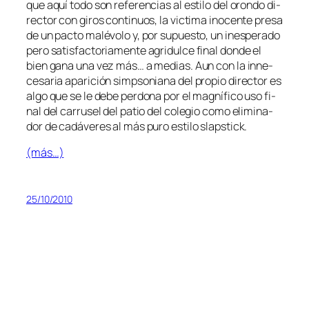
que aquí to­do son re­fe­ren­cias al es­ti­lo del oron­do di­
rec­tor con gi­ros con­ti­nuos, la vic­ti­ma ino­cen­te pre­sa
de un pac­to ma­lé­vo­lo y, por su­pues­to, un ines­pe­ra­do
pe­ro sa­tis­fac­to­ria­men­te agri­dul­ce fi­nal don­de el
bien ga­na una vez más… a me­dias. Aun con la in­ne­
ce­sa­ria apa­ri­ción sim­pso­nia­na del pro­pio di­rec­tor es
al­go que se le de­be per­do­na por el mag­ní­fi­co uso fi­
nal del ca­rru­sel del pa­tio del co­le­gio co­mo eli­mi­na­
dor de ca­dá­ve­res al más pu­ro es­ti­lo slapstick.
(más…)
25/10/2010