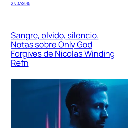
27/07/2015
Sangre, olvido, silencio.
Notas sobre Only God
Forgives de Nicolas Winding
Refn