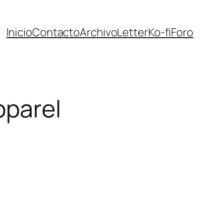
Inicio
Contacto
Archivo
Letter
Ko-fi
Foro
pparel