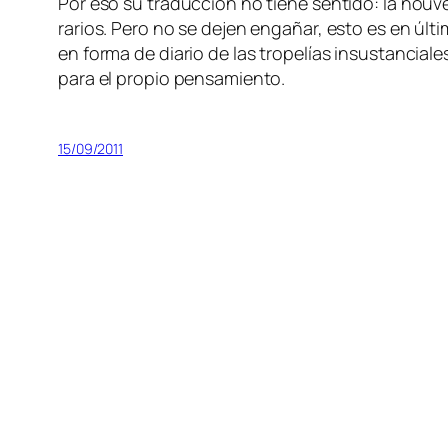
Por eso su tra­duc­ción no tie­ne sen­ti­do: la nou­ve
ra­rios. Pero no se de­jen en­ga­ñar, es­to es en úl­ti
en for­ma de dia­rio de las tro­pe­lías in­sus­tan­cia­l
pa­ra el pro­pio pensamiento.
15/09/2011