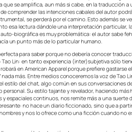
 que se am­pli­fi­ca, aun más si ca­be, en la tra­duc­ción a 
 com­pren­der las in­ten­cio­nes ca­ba­les del au­tor po­drá 
ins­tru­men­tal, se per­de­rá por el ca­mino. Esto ade­más se ve
sa lec­tu­ra dán­do­le una in­ter­pre­ta­ción par­ti­cu­lar, la
n auto-biográfica es muy pro­ble­má­ti­ca: el au­tor sa­be fe
 va­cía un pun­to más de lo par­ti­cu­lar humano.
n per­fec­ta pa­ra sa­ber por­que no de­be­ría co­no­cer tra­du
o Lin: en tan­to ex­pe­rien­cia (inter)subjetiva só­lo tie­ne s
 ro­ba­rá en American Apparel por­que pre­fie­re gas­tar­se el
­ra. Y na­da más. Entre me­dios co­no­ce­re­mos la voz de Tao Li
es­ti­lo del chat, al­go co­mún en sus con­ver­sa­cio­nes des­es
rio per­so­nal. Su es­ti­lo ta­jan­te y re­ve­la­dor, ha­cien­do m
es y es­pa­cia­les con­ti­nuos, nos re­mi­te más a una suer­te
tere­san­te: no ha­ce un dia­rio fic­cio­na­do, sino que a par­t
os nom­bres y nos lo ofre­ce co­mo una fic­ción cuan­do no