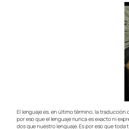
El len­gua­je es, en úl­ti­mo tér­mino, la tra­duc­ci
por eso que el len­gua­je nun­ca es exac­to ni ex­pre
dos que nues­tro len­gua­je. Es por eso que to­da tra­d