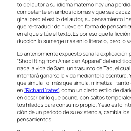
to del au­tor a su idio­ma ma­terno hay una per­di­da
com­pe­ten­te en am­bos idio­mas y que sea ca­paz de
gi­nal pe­ro el es­ti­lo del au­tor, su pen­sa­mien­to 
que re-traducir de nue­vo en for­ma de pen­sa­mien­to e
en el que si­túe el tex­to. Es por eso que la fic­ció
duc­ción lo su­mer­ge más en lo li­te­ra­rio, pe­ro lo
Lo an­te­rior­men­te ex­pues­to se­ría la ex­pli­ca­ció
“Shoplifting from American Apparel” del en­clí­ti­co Ta
rra­da la vi­da de Sam, un tra­sun­to de Tao, el cual
in­ten­ta­rá ga­nar­se la vi­da me­dian­te la es­cri­tu
que si­mu­la ‑o, más que si­mu­la, mimetiza- tan­to el 
en
“Richard Yates”
, co­mo un cier­to es­ti­lo de dia­
en des­cri­bir lo que ocu­rre, con sal­tos tem­po­ra­l
tos hi­la­dos pa­ra con­su­mo pro­pio. Y eso es lo in­
ción de un pe­rio­do de su exis­ten­cia, cam­bia l
pensamientos.