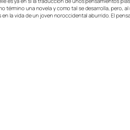
­lle es ya en sí la tra­duc­ción de unos pen­sa­mien­tos plas­m
­mo tér­mino una no­ve­la y co­mo tal se de­sa­rro­lla, pe­ro, a
es en la vi­da de un jo­ven no­roc­ci­den­tal abu­rri­do. El pen­