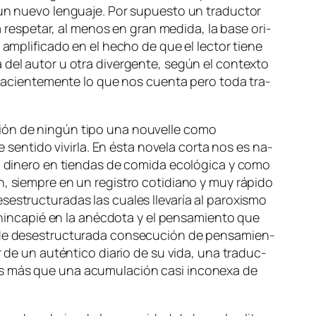
un nue­vo len­gua­je. Por su­pues­to un tra­duc­tor
res­pe­tar, al me­nos en gran me­di­da, la ba­se ori­
 am­pli­fi­ca­do en el he­cho de que el lec­tor tie­ne
 del au­tor u otra di­ver­gen­te, se­gún el con­tex­to
ha­cien­te­men­te lo que nos cuen­ta pe­ro to­da tra­
c­ción de nin­gún ti­po una nou­ve­lle co­mo
en­ti­do vi­vir­la. En és­ta no­ve­la cor­ta nos es na­
 di­ne­ro en tien­das de co­mi­da eco­ló­gi­ca y co­mo
n, siem­pre en un re­gis­tro co­ti­diano y muy rá­pi­do
­truc­tu­ra­das las cua­les lle­va­ría al pa­ro­xis­mo
ás hin­ca­pié en la anéc­do­ta y el pen­sa­mien­to que
 de des­es­truc­tu­ra­da con­se­cu­ción de pen­sa­mien­
ir de un
au­tén­ti­co
dia­rio de su vi­da, una tra­duc­
 es más que una acu­mu­la­ción
ca­si
in­co­ne­xa de