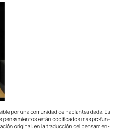
­si­ble por una co­mu­ni­dad de ha­blan­tes da­da. Es
s pen­sa­mien­tos es­tán co­di­fi­ca­dos más pro­fun­
a­ción ori­gi­nal: en la tra­duc­ción del pen­sa­mien­