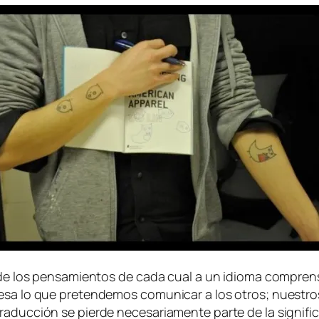
ón de los pen­sa­mien­tos de ca­da cual a un idio­ma com­pren
­sa lo que pre­ten­de­mos co­mu­ni­car a los otros; nues­tro
uc­ción se pier­de ne­ce­sa­ria­men­te par­te de la sig­ni­fi­c