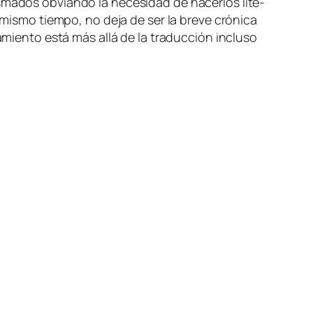
a­dos ob­vian­do la ne­ce­si­dad de ha­cer­los li­te­
l mis­mo tiem­po, no de­ja de ser la bre­ve cró­ni­ca
sa­mien­to es­tá más allá de la tra­duc­ción in­clu­so