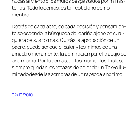
nu­das al vien­to o los mu­ros des­gas­ta­dos por mil his­
to­rias. Todo lo de­más, es tan co­ti­diano co­mo
mentira.
Detrás de ca­da ac­to, de ca­da de­ci­sión y pen­sa­mien­
to se es­con­de la bús­que­da del ca­ri­ño ajeno en cual­
quie­ra de sus for­mas. Quizás la apro­ba­ción de un
pa­dre, pue­de ser que el ca­lor y los mi­mos de una
ama­da o me­ra­men­te, la ad­mi­ra­ción por el tra­ba­jo de
uno mis­mo. Por lo de­más, en los mo­men­tos tris­tes,
siem­pre que­dan los re­ta­zos de co­lor de un Tokyo ilu­
mi­na­do des­de las som­bras de un rap­so­da anónimo.
02/10/2010