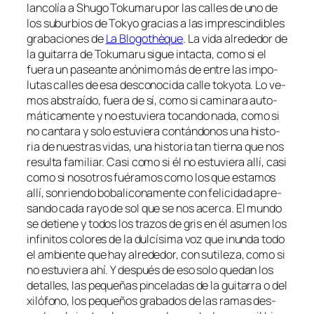
lan­co­lía a Shugo Tokumaru por las ca­lles de uno de
los subur­bios de Tokyo gra­cias a las im­pres­cin­di­bles
gra­ba­cio­nes de
La Blogothèque
. La vi­da al­re­de­dor de
la gui­ta­rra de Tokumaru si­gue in­tac­ta, co­mo si el
fue­ra un pa­sean­te anó­ni­mo más de en­tre las im­po­
lu­tas ca­lles de esa des­co­no­ci­da ca­lle tok­yo­ta. Lo ve­
mos abs­traí­do, fue­ra de sí, co­mo si ca­mi­na­ra au­to­
má­ti­ca­men­te y no es­tu­vie­ra to­can­do na­da, co­mo si
no can­ta­ra y so­lo es­tu­vie­ra con­tán­do­nos una his­to­
ria de nues­tras vi­das, una his­to­ria tan tier­na que nos
re­sul­ta fa­mi­liar. Casi co­mo si él no es­tu­vie­ra allí, ca­si
co­mo si no­so­tros fué­ra­mos co­mo los que es­ta­mos
allí, son­rien­do bo­ba­li­co­na­men­te con fe­li­ci­dad apre­
san­do ca­da ra­yo de sol que se nos acer­ca. El mun­do
se de­tie­ne y to­dos los tra­zos de gris en él asu­men los
in­fi­ni­tos co­lo­res de la dul­cí­si­ma voz que inun­da to­do
el am­bien­te que hay al­re­de­dor, con su­ti­le­za, co­mo si
no es­tu­vie­ra ahí. Y des­pués de eso so­lo que­dan los
de­ta­lles, las pe­que­ñas pin­ce­la­das de la gui­ta­rra o del
xi­ló­fono, los pe­que­ños gra­ba­dos de las ra­mas des­