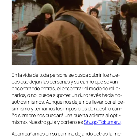
En la vi­da de to­da per­so­na se bus­ca cu­brir los hue­
cos que de­jan las per­so­nas y su ca­ri­ño que se van
en­con­tran­do de­trás, el en­con­trar el mo­do de re­lle­
nar­los, o no, pue­de su­po­ner un du­ro re­vés ha­cia no­
so­tros mis­mos. Aunque nos de­je­mos lle­var por el pe­
si­mis­mo y te­ma­mos los im­po­si­bles de nues­tro ca­ri­
ño siem­pre nos que­da­rá una puer­ta abier­ta al op­ti­
mis­mo. Nuestro guía y por­te­ro es
Shugo Tokumaru
.
Acompañamos en su ca­mino de­jan­do de­trás la me­