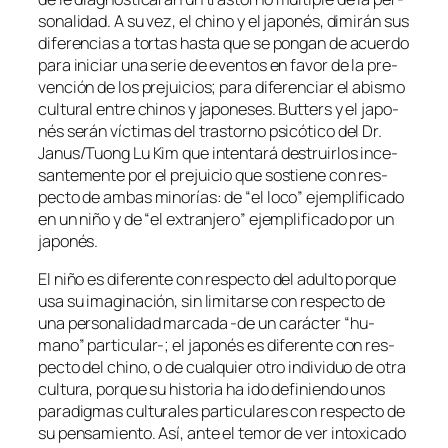
so­na­li­dad. A su vez, el chino y el ja­po­nés, di­mi­rán sus
di­fe­ren­cias a tor­tas has­ta que se pon­gan de acuer­do
pa­ra ini­ciar una se­rie de even­tos en fa­vor de la pre­
ven­ción de los pre­jui­cios; pa­ra di­fe­ren­ciar el abis­mo
cul­tu­ral en­tre chi­nos y ja­po­ne­ses. Butters y el ja­po­
nés se­rán víc­ti­mas del tras­torno psi­có­ti­co del Dr.
Janus/Tuong Lu Kim que in­ten­ta­rá des­truir­los in­ce­
san­te­men­te por el pre­jui­cio que sos­tie­ne con res­
pec­to de am­bas mi­no­rías: de “el lo­co” ejem­pli­fi­ca­do
en un ni­ño y de “el ex­tran­je­ro” ejem­pli­fi­ca­do por un
japonés.
El ni­ño es di­fe­ren­te con res­pec­to del adul­to por­que
usa su ima­gi­na­ción, sin li­mi­tar­se con res­pec­to de
una per­so­na­li­dad mar­ca­da ‑de un ca­rác­ter “hu­
mano” particular-; el ja­po­nés es di­fe­ren­te con res­
pec­to del chino, o de cual­quier otro in­di­vi­duo de otra
cul­tu­ra, por­que su his­to­ria ha ido de­fi­nien­do unos
pa­ra­dig­mas cul­tu­ra­les par­ti­cu­la­res con res­pec­to de
su pen­sa­mien­to. Así, an­te el te­mor de ver in­to­xi­ca­do