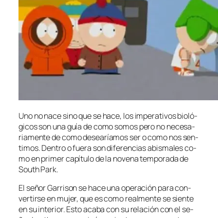
Uno no na­ce sino que se ha­ce, los im­pe­ra­ti­vos bio­ló­
gi­cos son una guía de co­mo so­mos pe­ro no ne­ce­sa­
ria­men­te de co­mo de­sea­ría­mos ser o co­mo nos sen­
ti­mos. Dentro o fue­ra son di­fe­ren­cias abis­ma­les co­
mo en pri­mer ca­pí­tu­lo de la no­ve­na tem­po­ra­da de
South Park.
El se­ñor Garrison se ha­ce una ope­ra­ción pa­ra con­
ver­tir­se en mu­jer, que es co­mo real­men­te se sien­te
en su in­te­rior. Esto aca­ba con su re­la­ción con el se­