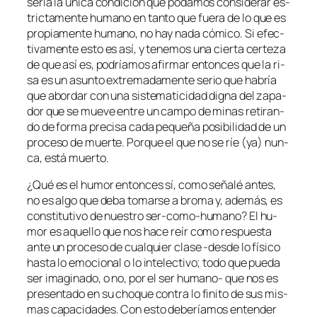
se­ría la úni­ca con­di­ción que po­da­mos con­si­de­rar es­
tric­ta­men­te hu­mano en tan­to que
fue­ra de lo que es
pro­pia­men­te hu­mano, no hay na­da có­mi­co
. Si efec­
ti­va­men­te es­to es así, y te­ne­mos una cier­ta cer­te­za
de que así es, po­dría­mos afir­mar en­ton­ces que la ri­
sa es un asun­to ex­tre­ma­da­men­te se­rio que ha­bría
que abor­dar con una sis­te­ma­ti­ci­dad dig­na del za­pa­
dor que se mue­ve en­tre un cam­po de mi­nas re­ti­ran­
do de for­ma pre­ci­sa ca­da pe­que­ña po­si­bi­li­dad de un
pro­ce­so de muer­te. Porque el que no se ríe (ya) nun­
ca, es­tá muerto.
¿Qué es el hu­mor en­ton­ces sí, co­mo se­ña­lé an­tes,
no es al­go que de­ba to­mar­se a bro­ma y, ade­más, es
cons­ti­tu­ti­vo de nues­tro ser-como-humano? El hu­
mor es aque­llo que nos ha­ce reír co­mo res­pues­ta
an­te un pro­ce­so de cual­quier cla­se ‑des­de lo fí­si­co
has­ta lo emo­cio­nal o lo in­te­lec­ti­vo; to­do que pue­da
ser ima­gi­na­do, o no, por el ser humano- que nos es
pre­sen­ta­do en su cho­que con­tra lo fi­ni­to de sus mis­
mas ca­pa­ci­da­des. Con es­to de­be­ría­mos en­ten­der