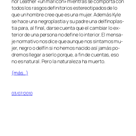
ñor Leather «un ma­ri­cón» mien­tras se com­por­ta con
to­dos los ras­gos de­fi­ni­to­rios es­te­reo­ti­pa­dos de lo
que un hom­bre cree que es una mu­jer. Además Kyle
se ha­ce una ne­gro­plas­tia y su pa­dre una del­fi­no­plas­
tia pa­ra, al fi­nal, dar­se cuen­ta que el cam­biar lo ex­
te­rior de una per­so­na no de­fi­ne lo in­te­rior. El men­sa­
je nor­ma­ti­vo nos di­ce que aun­que nos sin­ta­mos mu­
jer, ne­gro o del­fín si no he­mos na­ci­do así ja­más po­
dre­mos lle­gar a ser­lo por­que, a fin de cuen­tas, eso
no es na­tu­ral. Pero la na­tu­ra­le­za ha muerto.
(más…)
03/07/2010