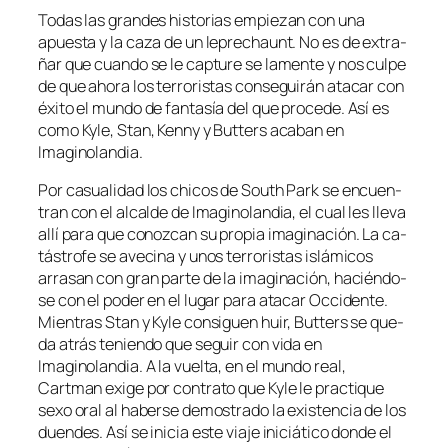
Todas las gran­des his­to­rias em­pie­zan con una
apues­ta y la ca­za de un le­pre­chaunt. No es de ex­tra­
ñar que cuan­do se le cap­tu­re se la­men­te y nos cul­pe
de que aho­ra los te­rro­ris­tas con­se­gui­rán ata­car con
éxi­to el mun­do de fan­ta­sía del que pro­ce­de. Así es
co­mo Kyle, Stan, Kenny y Butters aca­ban en
Imaginolandia.
Por ca­sua­li­dad los chi­cos de South Park se en­cuen­
tran con el al­cal­de de Imaginolandia, el cual les lle­va
allí pa­ra que co­noz­can su pro­pia ima­gi­na­ción. La ca­
tás­tro­fe se ave­ci­na y unos te­rro­ris­tas is­lá­mi­cos
arra­san con gran par­te de la ima­gi­na­ción, ha­cién­do­
se con el po­der en el lu­gar pa­ra ata­car Occidente.
Mientras Stan y Kyle con­si­guen huir, Butters se que­
da atrás te­nien­do que se­guir con vi­da en
Imaginolandia. A la vuel­ta, en el mun­do real,
Cartman exi­ge por con­tra­to que Kyle le prac­ti­que
se­xo oral al ha­ber­se de­mos­tra­do la exis­ten­cia de los
duen­des. Así se ini­cia es­te via­je ini­ciá­ti­co don­de el