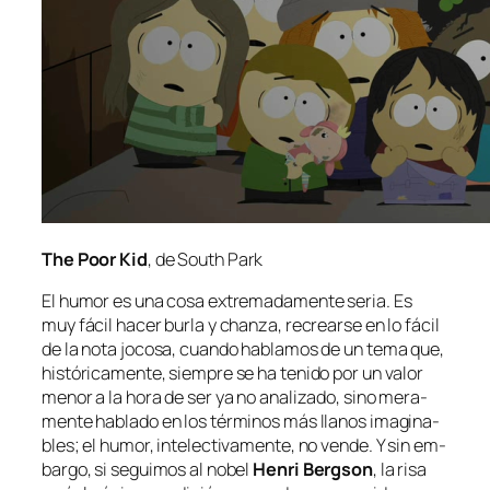
The Poor Kid
, de South Park
El hu­mor es una co­sa ex­tre­ma­da­men­te se­ria. Es
muy fá­cil ha­cer bur­la y chan­za, re­crear­se en lo fá­cil
de la no­ta jo­co­sa, cuan­do ha­bla­mos de un te­ma que,
his­tó­ri­ca­men­te, siem­pre se ha te­ni­do por un va­lor
me­nor a la ho­ra de ser ya no ana­li­za­do, sino me­ra­
men­te ha­bla­do en los tér­mi­nos más lla­nos ima­gi­na­
bles; el hu­mor, in­te­lec­ti­va­men­te, no ven­de. Y sin em­
bar­go, si se­gui­mos al no­bel
Henri Bergson
, la ri­sa