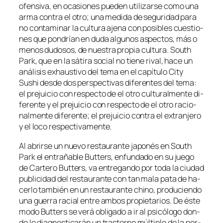
ofen­si­va, en oca­sio­nes pue­den uti­li­zar­se co­mo una
ar­ma con­tra el otro; una me­di­da de se­gu­ri­dad pa­ra
no con­ta­mi­nar la cul­tu­ra aje­na con po­si­bles cues­tio­
nes que pon­drían en du­da al­gu­nos as­pec­tos, más o
me­nos du­do­sos, de nues­tra pro­pia cul­tu­ra. South
Park, que en la sá­ti­ra so­cial no tie­ne ri­val, ha­ce un
aná­li­sis exhaus­ti­vo del te­ma en el ca­pí­tu­lo City
Sushi des­de dos pers­pec­ti­vas di­fe­ren­tes del te­ma:
el pre­jui­cio con res­pec­to de el otro cul­tu­ral­men­te di­
fe­ren­te y el pre­jui­cio con res­pec­to de el otro ra­cio­
nal­men­te di­fe­ren­te; el pre­jui­cio con­tra el ex­tran­je­ro
y el lo­co respectivamente.
Al abrir­se un nue­vo res­tau­ran­te ja­po­nés en South
Park el en­tra­ña­ble Butters, en­fun­da­do en su jue­go
de Cartero Butters, va en­tre­gan­do por to­da la ciu­dad
pu­bli­ci­dad del res­tau­ran­te con tan ma­la pa­ta de ha­
cer­lo tam­bién en un res­tau­ran­te chino, pro­du­cien­do
una gue­rra ra­cial en­tre am­bos pro­pie­ta­rios. De és­te
mo­do Butters se ve­rá obli­ga­do a ir al psi­có­lo­go don­
de le diag­nos­ti­ca­rán un tras­torno múl­ti­ple de la per­