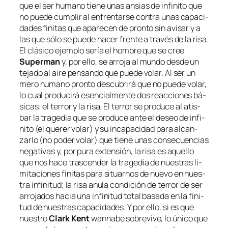
que el ser hu­mano tie­ne unas an­sias de in­fi­ni­to que
no pue­de cum­plir al en­fren­tar­se con­tra unas ca­pa­ci­
da­des fi­ni­tas que apa­re­cen de pron­to sin avi­sar y a
las que só­lo se pue­de ha­cer fren­te a tra­vés de la ri­sa.
El clá­si­co ejem­plo se­ría el hom­bre que se cree
Superman
y, por ello, se
arro­ja al mun­do
des­de un
te­ja­do al ai­re pen­san­do que pue­de vo­lar. Al ser un
me­ro hu­mano pron­to des­cu­bri­rá que no pue­de vo­lar,
lo cual pro­du­ci­rá esen­cial­men­te dos reac­cio­nes bá­
si­cas: el te­rror y la ri­sa. El te­rror se pro­du­ce al atis­
bar la tra­ge­dia que se pro­du­ce an­te el de­seo de in­fi­
ni­to (el que­rer vo­lar) y su in­ca­pa­ci­dad pa­ra al­can­
zar­lo (no po­der vo­lar) que tie­ne unas con­se­cuen­cias
ne­ga­ti­vas y, por pu­ra ex­ten­sión, la ri­sa es aque­llo
que nos ha­ce tras­cen­der la tra­ge­dia de nues­tras li­
mi­ta­cio­nes fi­ni­tas pa­ra si­tuar­nos de nue­vo en nues­
tra in­fi­ni­tud; la ri­sa anu­la con­di­ción de te­rror de ser
arro­ja­dos ha­cia una in­fi­ni­tud to­tal ba­sa­da en la fi­ni­
tud de nues­tras ca­pa­ci­da­des. Y por ello, si es que
nues­tro
Clark Kent
wan­na­be
so­bre­vi­ve, lo úni­co que