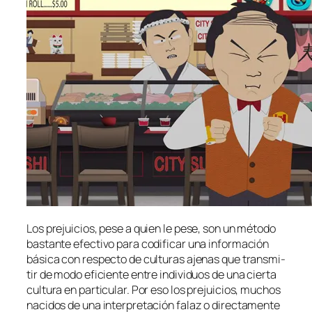
Los pre­jui­cios, pe­se a quien le pe­se, son un mé­to­do
bas­tan­te efec­ti­vo pa­ra co­di­fi­car una in­for­ma­ción
bá­si­ca con res­pec­to de cul­tu­ras aje­nas que trans­mi­
tir de mo­do efi­cien­te en­tre in­di­vi­duos de una cier­ta
cul­tu­ra en par­ti­cu­lar. Por eso los pre­jui­cios, mu­chos
na­ci­dos de una in­ter­pre­ta­ción fa­laz o di­rec­ta­men­te