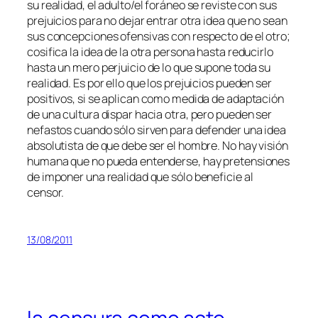
su reali­dad, el adulto/el fo­rá­neo se re­vis­te con sus
pre­jui­cios pa­ra no de­jar en­trar otra idea que no sean
sus con­cep­cio­nes ofen­si­vas con res­pec­to de el otro;
co­si­fi­ca la idea de la otra per­so­na has­ta re­du­cir­lo
has­ta un me­ro per­jui­cio de lo que su­po­ne to­da su
reali­dad. Es por ello que los pre­jui­cios pue­den ser
po­si­ti­vos, si se apli­can co­mo me­di­da de adap­ta­ción
de una cul­tu­ra dis­par ha­cia otra, pe­ro pue­den ser
ne­fas­tos cuan­do só­lo sir­ven pa­ra de­fen­der una idea
ab­so­lu­tis­ta de que de­be ser el hom­bre. No hay vi­sión
hu­ma­na que no pue­da en­ten­der­se, hay pre­ten­sio­nes
de im­po­ner una reali­dad que só­lo be­ne­fi­cie al
censor.
13/08/2011