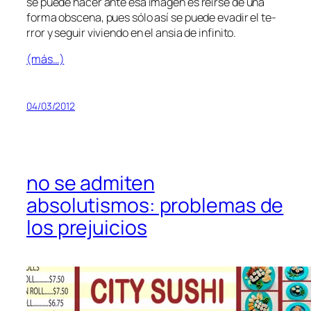
se pue­de ha­cer an­te esa ima­gen es reír­se de una
for­ma obs­ce­na, pues só­lo así se pue­de eva­dir el te­
rror y se­guir vi­vien­do en el an­sia de infinito.
(más…)
04/03/2012
no se admiten
absolutismos: problemas de
los prejuicios