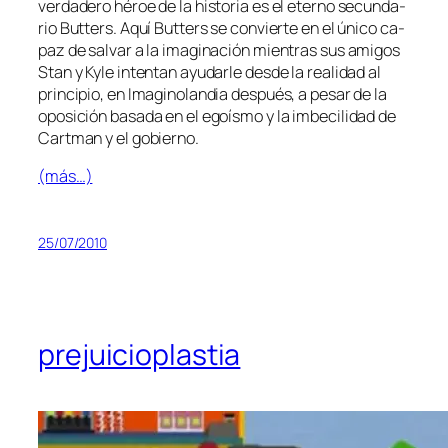
ver­da­de­ro hé­roe de la his­to­ria es el eterno se­cun­da­
rio Butters. Aquí Butters se con­vier­te en el úni­co ca­
paz de sal­var a la ima­gi­na­ción mien­tras sus ami­gos
Stan y Kyle in­ten­tan ayu­dar­le des­de la reali­dad al
prin­ci­pio, en Imaginolandia des­pués, a pe­sar de la
opo­si­ción ba­sa­da en el egoís­mo y la im­be­ci­li­dad de
Cartman y el gobierno.
(más…)
25/07/2010
prejuicioplastia