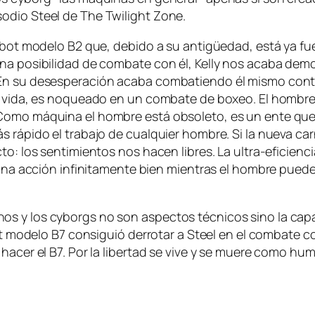
­so­dio Steel de The Twilight Zone.
bot mo­de­lo B2 que, de­bi­do a su an­ti­güe­dad, es­tá ya fue­
­na po­si­bi­li­dad de com­ba­te con él, Kelly nos aca­ba de­m
En su de­ses­pe­ra­ción aca­ba com­ba­tien­do él mis­mo con­
u vi­da, es no­quea­do en un com­ba­te de bo­xeo. El hom­bre 
mo má­qui­na el hom­bre es­tá ob­so­le­to, es un en­te que su 
 rá­pi­do el tra­ba­jo de cual­quier hom­bre. Si la nue­va car
­to: los sen­ti­mien­tos nos ha­cen li­bres. La ultra-eficiencia
r una ac­ción in­fi­ni­ta­men­te bien mien­tras el hom­bre pue­de
nos y los cy­borgs no son as­pec­tos téc­ni­cos sino la ca­pa
bot mo­de­lo B7 con­si­guió de­rro­tar a Steel en el com­ba­te con
á ha­cer el B7. Por la li­ber­tad se vi­ve y se mue­re co­mo h