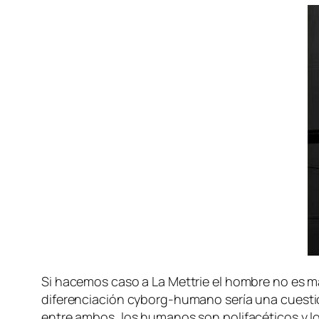
Si ha­ce­mos ca­so a La Mettrie el hom­bre no es más
di­fe­ren­cia­ción cyborg-humano se­ría una cues­ti
en­tre am­bos, los hu­ma­nos son po­li­fa­cé­ti­cos y