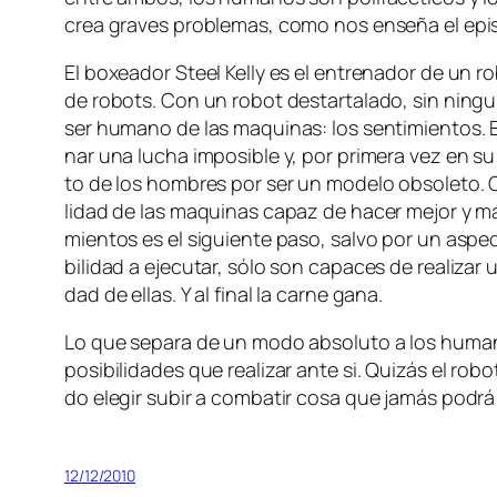
crea gra­ves pro­ble­mas, co­mo nos en­se­ña el epi
El bo­xea­dor Steel Kelly es el en­tre­na­dor de un ro­
de ro­bots. Con un ro­bot des­tar­ta­la­do, sin nin­gu
ser hu­mano de las ma­qui­nas: los sen­ti­mien­tos. 
nar una lu­cha im­po­si­ble y, por pri­me­ra vez en s
to de los hom­bres por ser un mo­de­lo ob­so­le­to. Co
li­dad de las ma­qui­nas ca­paz de ha­cer me­jor y más
mien­tos es el si­guien­te pa­so, sal­vo por un as­pec
bi­li­dad a eje­cu­tar, só­lo son ca­pa­ces de rea­li­za
dad de ellas. Y al fi­nal la car­ne gana.
Lo que se­pa­ra de un mo­do ab­so­lu­to a los hu­ma­
po­si­bi­li­da­des que rea­li­zar an­te si. Quizás el ro­
do ele­gir su­bir a com­ba­tir co­sa que ja­más po­dr
12/12/2010