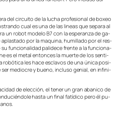
ra del cir­cui­to de la lu­cha pro­fe­sio­nal de bo­xeo
os­tran­do cual es una de las li­neas que se­pa­ra al
tra un ro­bot mo­de­lo B7 con la es­pe­ran­za de ga­
aplas­ta­do por la ma­qui­na, hu­mi­lla­do por el res­
fun­cio­na­li­dad pa­li­de­ce fren­te a la fun­cio­na­
­ne es el me­tal en­ton­ces la muer­te de los sen­ti­
 ro­bó­ti­ca les ha­ce es­cla­vos de una úni­ca po­si­
 ser me­dio­cre y bueno, in­clu­so ge­nial, en in­fi­ni­
­ci­dad de elec­ción, el te­ner un gran aba­ni­co de
­du­cién­do­le has­ta un fi­nal fa­tí­di­co pe­ro él pu­
umanos.