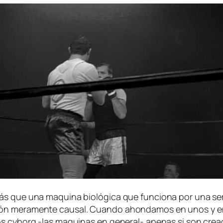
 que una ma­qui­na bio­ló­gi­ca que fun­cio­na por una se­rie
ón me­ra­men­te cau­sal. Cuando ahon­da­mos en unos y en ot
 los cy­borg ‑las ma­qui­nas en general- ape­nas si son crea­