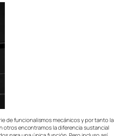
 de fun­cio­na­lis­mos me­cá­ni­cos y por tan­to la
ros en­con­tra­mos la di­fe­ren­cia sus­tan­cial
dos pa­ra una úni­ca fun­ción. Pero in­clu­so así