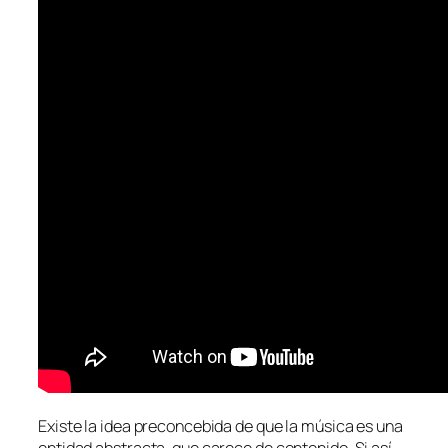
Existe la idea pre­con­ce­bi­da de que la mú­si­ca es una
en­ti­dad abs­trac­ta, que ca­re­ce de con­te­ni­do. Si así