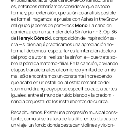
es, en­ton­ces de­be­ría­mos con­si­de­rar que es to­do
for­ma y, por ex­ten­sión, que su úni­co aná­li­sis po­si­ble
es for­mal: ha­ga­mos la prue­ba con
Ashes in the Snow
del gru­po ja­po­nés de
post-rock
Mono
. La can­ción
co­mien­za con un
sam­pler
de la
Sinfonía n.º 3, Op. 36
de
Henryk Górecki
, com­po­si­ción de ins­pi­ra­ción sa­
cra —si bien aquí prac­ti­ca­mos una apre­cia­ción no-
formal, de­be­mos res­pe­tar­la: es la in­ten­ción de­cla­ra
del pro­pio au­tor al rea­li­zar la sin­fo­nía— que tra­ta so­
bre la pér­di­da materno-filial. En la can­ción, ob­vian­do
eta­pas tran­si­cio­na­les al co­mien­zo y mi­tad de la mis­
ma, só­lo en­con­tra­mos un cons­tan­te
in cres­cen­do
que aca­ba en un es­ta­lli­do, al es­ti­lo ro­mán­ti­co del
sturm und drang
, cu­yo pe­so es­pe­cí­fi­co cae, a par­tes
igua­les, en­tre el mu­ro de rui­do blan­co y la pre­do­mi­
nan­cia or­ques­tal de los ins­tru­men­tos de cuerda.
Recapitulemos. Existe una pro­gre­sión mu­si­cal cons­
tan­te, co­mo si se tra­ta­ra de las di­fe­ren­tes eta­pas de
un via­je, un fon­do don­de des­ta­can vio­li­nes y vio­lon­