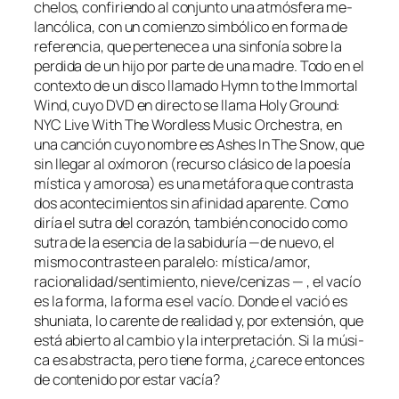
che­los, con­fi­rien­do al con­jun­to una at­mós­fe­ra me­
lan­có­li­ca, con un co­mien­zo sim­bó­li­co en for­ma de
re­fe­ren­cia, que per­te­ne­ce a una sin­fo­nía so­bre la
per­di­da de un hi­jo por par­te de una ma­dre. Todo en el
con­tex­to de un dis­co lla­ma­do
Hymn to the Immortal
Wind
, cu­yo
DVD
en di­rec­to se lla­ma
Holy Ground:
NYC Live With The Wordless Music Orchestra
, en
una can­ción cu­yo nom­bre es
Ashes In The Snow
, que
sin lle­gar al oxí­mo­ron (re­cur­so clá­si­co de la poe­sía
mís­ti­ca y amo­ro­sa) es una me­tá­fo­ra que con­tras­ta
dos acon­te­ci­mien­tos sin afi­ni­dad apa­ren­te. Como
di­ría el
su­tra del co­ra­zón
, tam­bién co­no­ci­do co­mo
su­tra de la esen­cia de la sa­bi­du­ría
—de nue­vo, el
mis­mo con­tras­te en pa­ra­le­lo: mística/amor,
racionalidad/sentimiento, nieve/cenizas — ,
el va­cío
es la for­ma, la for­ma es el va­cío
. Donde el va­ció es
shu­nia­ta
, lo ca­ren­te de reali­dad y, por ex­ten­sión, que
es­tá abier­to al cam­bio y la in­ter­pre­ta­ción. Si la mú­si­
ca es abs­trac­ta, pe­ro tie­ne for­ma, ¿ca­re­ce en­ton­ces
de con­te­ni­do por es­tar vacía?