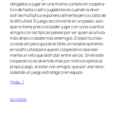
obli­ga­dos a ju­gar en una mis­ma con­so­la en coope­ra­
ti­vo de has­ta cua­tro ju­ga­do­res es cuan­do la di­ver­
sión se mul­ti­pli­ca ex­po­nen­cial­men­te pe­ro a cos­ta de
la di­fi­cul­tad. El jue­go se con­vier­te en un pa­seo, aun­
que no tie­ne pre­cio el po­der ju­gar con unos cuan­tos
ami­gos con las tí­pi­cas pe­leas por ver quien acu­mu­la
más di­ne­ro o aba­te más enemi­gos. El es­pí­ri­tu clá­si­
co es­tá ahí pe­ro qui­zás le fal­te un no­ta­ble au­men­to
en la di­fi­cul­tad pa­ra que en coope­ra­ti­vo sea real­
men­te un re­to que dis­fru­tar en­tre va­rios. Sin él es­te
coope­ra­ti­vo es di­ver­ti­do más por mo­ti­vos aje­nos al
pro­pio jue­go, al es­tar con ami­gos, que por una ne­ce­
si­dad de un jue­go es­tra­té­gi­co en equipo.
(más…)
04/11/2010