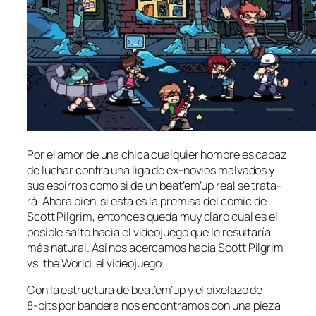
Por el amor de una chi­ca cual­quier hom­bre es ca­paz
de lu­char con­tra una li­ga de ex-novios mal­va­dos y
sus es­bi­rros co­mo si de un bea­t’e­m’up real se tra­ta­
rá. Ahora bien, si es­ta es la pre­mi­sa del có­mic de
Scott Pilgrim, en­ton­ces que­da muy cla­ro cual es el
po­si­ble sal­to ha­cia el vi­deo­jue­go que le re­sul­ta­ría
más na­tu­ral. Así nos acer­ca­mos ha­cia Scott Pilgrim
vs. the World, el videojuego.
Con la es­truc­tu­ra de bea­t’e­m’up y el pi­xe­la­zo de
8‑bits por ban­de­ra nos en­con­tra­mos con una pie­za