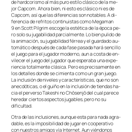
de hard­co­ris­mo al más pu­ro es­ti­lo clá­si­co de la me­
jor Capcom. Ahora bien, ni es­to es clá­si­co ni es de
Capcom, así que las di­fe­ren­cias son no­ta­bles. A di­
fe­ren­cia de re­fri­tos con­ti­nuis­tas co­mo Megaman
9 en Scott Pilgrim es­co­ge la es­té­ti­ca de la épo­ca pe­
ro so­lo su ju­ga­bi­li­dad par­cial­men­te. Lo bien pu­li­do de
la ani­ma­ción, su ju­ga­bi­li­dad fé­rrea y el guar­da­do au­
to­má­ti­co des­pués de ca­da fa­se pa­sa­da ha­rá sen­ci­llo
el jue­go pa­ra el ju­ga­dor mo­derno, aun a cos­ta de en­
vi­le­cer el jue­go del ju­ga­dor que es­pe­ra­ba una ex­pe­
rien­cia to­tal­men­te clá­si­ca. Pero es pre­ci­sa­men­te en
los de­ta­lles don­de se ci­mien­ta co­mo un gran jue­go.
La in­clu­sión de ni­ve­les y ca­rac­te­rís­ti­cas, que no son
anec­dó­ti­cas, o el gui­ño en la in­clu­sión de tien­das ha­
cia el per­ver­so Takeshi no Chōsenjō del cual pa­re­ce
he­re­dar cier­tos as­pec­tos ju­ga­bles, pe­ro no su
dificultad.
Otra de las in­clu­sio­nes, aun­que es­ta pa­ra na­da agra­
da­ble, es la im­po­si­bi­li­dad de ju­gar en coope­ra­ti­vo
con nues­tros ami­gos vía Internet. Aun vién­do­nos