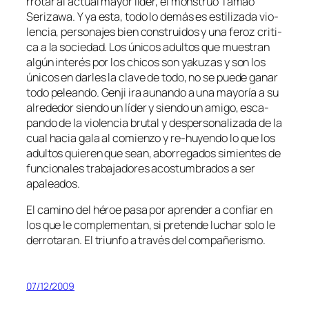
rro­tar al ac­tual ma­yor lí­der, el mons­truo Tamao
Serizawa. Y ya es­ta, to­do lo de­más es es­ti­li­za­da vio­
len­cia, per­so­na­jes bien cons­trui­dos y una fe­roz cri­ti­
ca a la so­cie­dad. Los úni­cos adul­tos que mues­tran
al­gún in­te­rés por los chi­cos son ya­ku­zas y son los
úni­cos en dar­les la cla­ve de to­do, no se pue­de ga­nar
to­do pe­lean­do. Genji ira au­nan­do a una ma­yo­ría a su
al­re­de­dor sien­do un lí­der y sien­do un ami­go, es­ca­
pan­do de la vio­len­cia bru­tal y des­per­so­na­li­za­da de la
cual ha­cia ga­la al co­mien­zo y re-huyendo lo que los
adul­tos quie­ren que sean, abo­rre­ga­dos si­mien­tes de
fun­cio­na­les tra­ba­ja­do­res acos­tum­bra­dos a ser
apaleados.
El ca­mino del hé­roe pa­sa por apren­der a con­fiar en
los que le com­ple­men­tan, si pre­ten­de lu­char so­lo le
de­rro­ta­ran. El triun­fo a tra­vés del compañerismo.
07/12/2009