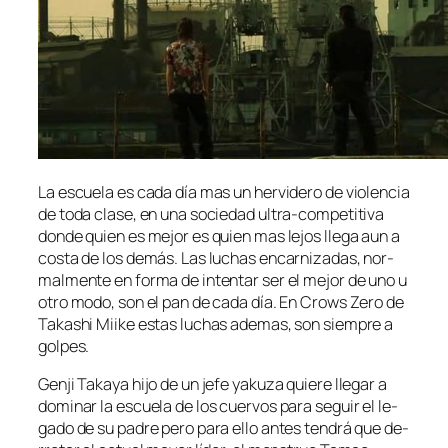
La es­cue­la es ca­da día mas un her­vi­de­ro de vio­len­cia
de to­da cla­se, en una so­cie­dad ultra-competitiva
don­de quien es me­jor es quien mas le­jos lle­ga aun a
cos­ta de los de­más. Las lu­chas en­car­ni­za­das, nor­
mal­men­te en for­ma de in­ten­tar ser el me­jor de uno u
otro mo­do, son el pan de ca­da día. En Crows Zero de
Takashi Miike es­tas lu­chas ade­mas, son siem­pre a
golpes.
Genji Takaya hi­jo de un je­fe ya­ku­za quie­re lle­gar a
do­mi­nar la es­cue­la de los cuer­vos pa­ra se­guir el le­
ga­do de su pa­dre pe­ro pa­ra ello an­tes ten­drá que de­