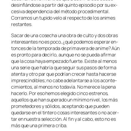
des­in­flán­do­se a par­tir del quin­to epi­so­dio por su ex­
ce­si­va de­pen­den­cia del mé­to­do pro­ce­di­men­tal.
Corramos un tu­pi­do ve­lo al res­pec­to de los ani­mes
restantes.
Sacar de una co­se­cha una obra de cul­to y dos obras
in­tere­san­tes no es po­co, ¿qué po­de­mos es­pe­rar en­
ton­ces de la tem­po­ra­da de pri­ma­ve­ra de ani­me? Aún
es pron­to pa­ra de­cir­lo, aun­que no se pue­da afir­mar
que la co­sa ha­ya em­pe­za­do fuer­te. Existe al me­nos
una se­rie que ha­bría que se­guir sus pa­sos de for­ma
aten­ta y otro par que po­drían cre­cer has­ta ha­cer­se
im­pres­cin­di­bles; no ca­be ade­lan­tar­se a los acon­te­
ci­mien­tos, al me­nos no to­da­vía. No me­re­ce la pe­na
ha­cer­lo. Por eso he­mos ele­gi­do cin­co es­tre­nos,
aque­llos que han su­pe­ra­do un mí­ni­mo ni­vel, los más
pro­me­te­do­res y só­li­dos, acep­tan­do que pue­den
que­dar­se en el tin­te­ro co­sas in­tere­san­tes o no acer­
tar en nues­tra se­lec­ción. Al fin y al ca­bo, es­to no es
más que una pri­me­ra criba.