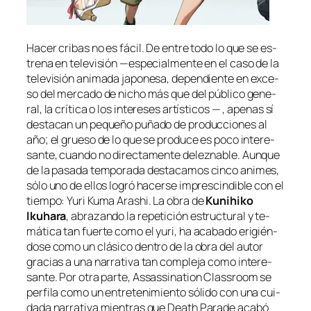
Hacer cri­bas no es fá­cil. De en­tre to­do lo que se es­
tre­na en te­le­vi­sión —es­pe­cial­men­te en el ca­so de la
te­le­vi­sión ani­ma­da ja­po­ne­sa, de­pen­dien­te en ex­ce­
so del mer­ca­do de ni­cho más que del pú­bli­co ge­ne­
ral, la crí­ti­ca o los in­tere­ses ar­tís­ti­cos — , ape­nas sí
des­ta­can un pe­que­ño pu­ña­do de pro­duc­cio­nes al
año; el grue­so de lo que se pro­du­ce es po­co in­tere­
san­te, cuan­do no di­rec­ta­men­te de­lez­na­ble. Aunque
de la pa­sa­da tem­po­ra­da des­ta­ca­mos cin­co ani­mes,
só­lo uno de ellos lo­gró ha­cer­se im­pres­cin­di­ble con el
tiem­po:
Yuri Kuma Arashi
. La obra de
Kunihiko
Ikuhara
, abra­zan­do la re­pe­ti­ción es­truc­tu­ral y te­
má­ti­ca tan fuer­te co­mo el
yu­ri
, ha aca­ba­do eri­gién­
do­se co­mo un clá­si­co den­tro de la obra del au­tor
gra­cias a una na­rra­ti­va tan com­ple­ja co­mo in­tere­
san­te. Por otra par­te,
Assassination Classroom
se
per­fi­la co­mo un en­tre­te­ni­mien­to só­li­do con una cui­
da­da na­rra­ti­va mien­tras que
Death Parade
aca­bó