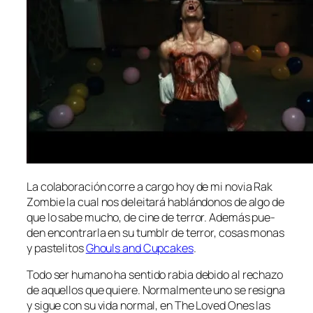
La co­la­bo­ra­ción co­rre a car­go hoy de mi no­via Rak
Zombie la cual nos de­lei­ta­rá ha­blán­do­nos de al­go de
que lo sa­be mu­cho, de ci­ne de te­rror. Además pue­
den en­con­trar­la en su tumblr de te­rror, co­sas mo­nas
y pas­te­li­tos
Ghouls and Cupcakes
.
Todo ser hu­mano ha sen­ti­do ra­bia de­bi­do al re­cha­zo
de aque­llos que quie­re. Normalmente uno se re­sig­na
y si­gue con su vi­da nor­mal, en The Loved Ones las