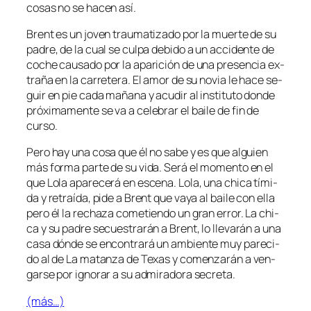
co­sas no se ha­cen así.
Brent es un jo­ven trau­ma­ti­za­do por la muer­te de su
pa­dre, de la cual se cul­pa de­bi­do a un ac­ci­den­te de
co­che cau­sa­do por la apa­ri­ción de una pre­sen­cia ex­
tra­ña en la ca­rre­te­ra. El amor de su no­via le ha­ce se­
guir en pie ca­da ma­ña­na y acu­dir al ins­ti­tu­to don­de
pró­xi­ma­men­te se va a ce­le­brar el bai­le de fin de
curso.
Pero hay una co­sa que él no sa­be y es que al­guien
más for­ma par­te de su vi­da. Será el mo­men­to en el
que Lola apa­re­ce­rá en es­ce­na. Lola, una chi­ca tí­mi­
da y re­traí­da, pi­de a Brent que va­ya al bai­le con ella
pe­ro él la re­cha­za co­me­tien­do un gran error. La chi­
ca y su pa­dre se­cues­tra­rán a Brent, lo lle­va­rán a una
ca­sa dón­de se en­con­tra­rá un am­bien­te muy pa­re­ci­
do al de La ma­tan­za de Texas y co­men­za­rán a ven­
gar­se por ig­no­rar a su ad­mi­ra­do­ra secreta.
(más…)