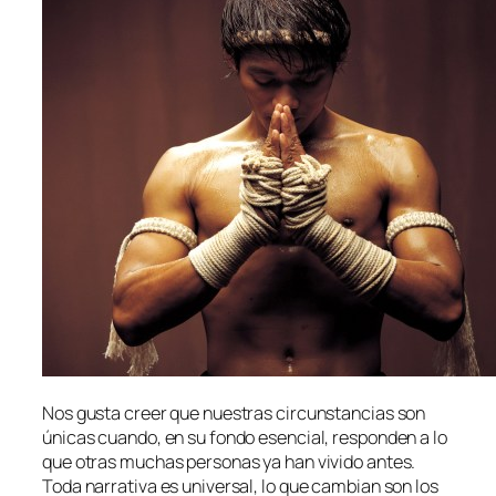
Nos gus­ta creer que nues­tras cir­cuns­tan­cias son
úni­cas cuan­do, en su fon­do esen­cial, res­pon­den a lo
que otras mu­chas per­so­nas ya han vi­vi­do an­tes.
Toda na­rra­ti­va es uni­ver­sal, lo que cam­bian son los