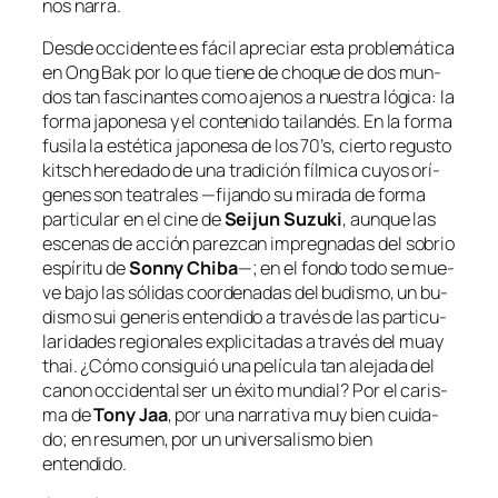
nos narra.
Desde oc­ci­den­te es fá­cil apre­ciar es­ta pro­ble­má­ti­ca
en
Ong Bak
por lo que tie­ne de cho­que de dos mun­
dos tan fas­ci­nan­tes co­mo aje­nos a nues­tra ló­gi­ca: la
for­ma ja­po­ne­sa y el con­te­ni­do tai­lan­dés. En la for­ma
fu­si­la la es­té­ti­ca ja­po­ne­sa de los 70’s, cier­to re­gus­to
kitsch
he­re­da­do de una tra­di­ción fíl­mi­ca cu­yos orí­
ge­nes son tea­tra­les —fi­jan­do su mi­ra­da de for­ma
par­ti­cu­lar en el ci­ne de
Seijun Suzuki
, aun­que las
es­ce­nas de ac­ción pa­rez­can im­preg­na­das del so­brio
es­pí­ri­tu de
Sonny Chiba
—; en el fon­do to­do se mue­
ve ba­jo las só­li­das coor­de­na­das del bu­dis­mo, un bu­
dis­mo
sui ge­ne­ris
en­ten­di­do a tra­vés de las par­ti­cu­
la­ri­da­des re­gio­na­les ex­pli­ci­ta­das a tra­vés del
muay
thai
. ¿Cómo con­si­guió una pe­lí­cu­la tan ale­ja­da del
ca­non oc­ci­den­tal ser un éxi­to mun­dial? Por el ca­ris­
ma de
Tony Jaa
, por una na­rra­ti­va muy bien cui­da­
do; en re­su­men, por un uni­ver­sa­lis­mo bien
entendido.