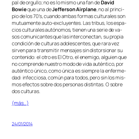
pal de or­gu­llo; no es lo mis­mo una fan de
David
Bowie
que una de
Jefferson Airplane
, no al prin­ci­
pio de los 70’s, cuan­do am­bas for­mas cul­tu­ra­les son
mu­tua­men­te auto-excluyentes. Las tri­bus, los es­pa­
cios cul­tu­ra­les au­tó­no­mos, tie­nen una se­rie de va­
sos co­mu­ni­can­tes que las in­ter­co­nec­tan, su pro­pia
con­di­ción de cul­tu­ras ado­les­cen­tes, que ra­ra vez
sir­ven pa­ra trans­mi­tir men­sa­jes sin dis­tor­sio­nar su
con­te­ni­do: el otro es El Otro, el enemi­go, al­guien que
no com­pren­de nues­tro mo­do de vi­da au­tén­ti­co, por
au­tén­ti­co úni­co, co­mo úni­ca es siem­pre la en­fer­me­
dad: in­fec­cio­sa, co­mún pa­ra to­dos, pe­ro sin los mis­
mos efec­tos so­bre dos per­so­nas dis­tin­tas. O so­bre
dos culturas.
(más…)
24/01/2014