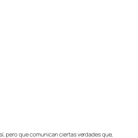
sí, pe­ro que co­mu­ni­can cier­tas ver­da­des que,