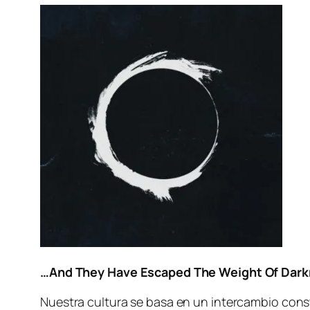
…And They Have Escaped The Weight Of Dar
Nuestra cul­tu­ra se ba­sa en un in­ter­cam­bio cons­