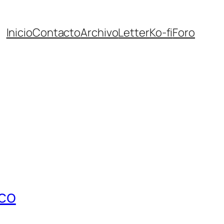
Inicio
Contacto
Archivo
Letter
Ko-fi
Foro
ico