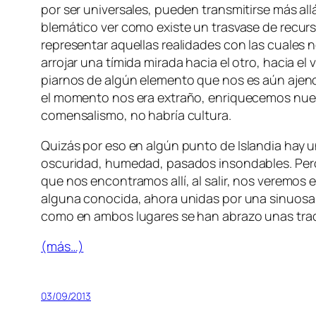
por ser uni­ver­sa­les, pue­den trans­mi­tir­se más a
ble­má­ti­co ver co­mo exis­te un tras­va­se de re­cur­
re­pre­sen­tar aque­llas reali­da­des con las cua­les 
arro­jar una tí­mi­da mi­ra­da ha­cia el otro, ha­cia e
piar­nos de al­gún ele­men­to que nos es aún ajeno; 
el mo­men­to nos era ex­tra­ño, en­ri­que­ce­mos nue
co­men­sa­lis­mo, no ha­bría cultura.
Quizás por eso en al­gún pun­to de
Islandia
hay un
os­cu­ri­dad, hu­me­dad, pa­sa­dos in­son­da­bles. Pero
que nos en­con­tra­mos allí, al sa­lir, nos ve­re­mos
al­gu­na co­no­ci­da, aho­ra uni­das por una si­nuo­sa 
co­mo en am­bos lu­ga­res se han abra­zo unas tra­d
(más…)
03/09/2013