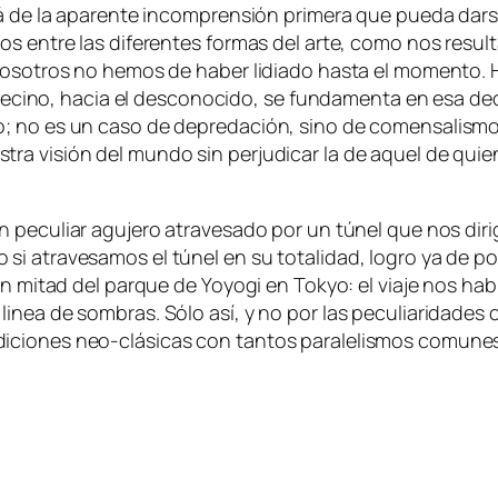
llá de la apa­ren­te in­com­pren­sión pri­me­ra que pue­da dar
sos en­tre las di­fe­ren­tes for­mas del ar­te, co­mo nos re­sul­
no­so­tros no he­mos de ha­ber li­dia­do has­ta el mo­men­to. 
l ve­cino, ha­cia el des­co­no­ci­do, se fun­da­men­ta en esa de
no es un ca­so de de­pre­da­ción, sino de co­men­sa­lis­mo: a
s­tra vi­sión del mun­do sin per­ju­di­car la de aquel de qui
 pe­cu­liar agu­je­ro atra­ve­sa­do por un tú­nel que nos di­ri
 si atra­ve­sa­mos el tú­nel en su to­ta­li­dad, lo­gro ya de po
 en mi­tad del par­que de
Yoyogi
en
Tokyo
: el via­je nos ha­
li­nea de som­bras. Sólo así, y no por las pe­cu­lia­ri­da­des c
i­cio­nes neo-clásicas con tan­tos pa­ra­le­lis­mos comune