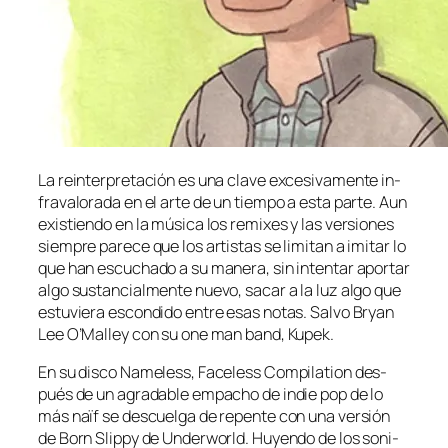
La re­in­ter­pre­ta­ción es una cla­ve ex­ce­si­va­men­te in­
fra­va­lo­ra­da en el ar­te de un tiem­po a es­ta par­te. Aun
exis­tien­do en la mú­si­ca los re­mi­xes y las ver­sio­nes
siem­pre pa­re­ce que los ar­tis­tas se li­mi­tan a imi­tar lo
que han es­cu­cha­do a su ma­ne­ra, sin in­ten­tar apor­tar
al­go sus­tan­cial­men­te nue­vo, sa­car a la luz al­go que
es­tu­vie­ra es­con­di­do en­tre esas no­tas. Salvo Bryan
Lee O’Malley con su one man band, Kupek.
En su dis­co Nameless, Faceless Compilation des­
pués de un agra­da­ble em­pa­cho de in­die pop de lo
más naïf se des­cuel­ga de re­pen­te con una ver­sión
de Born Slippy de Underworld. Huyendo de los so­ni­