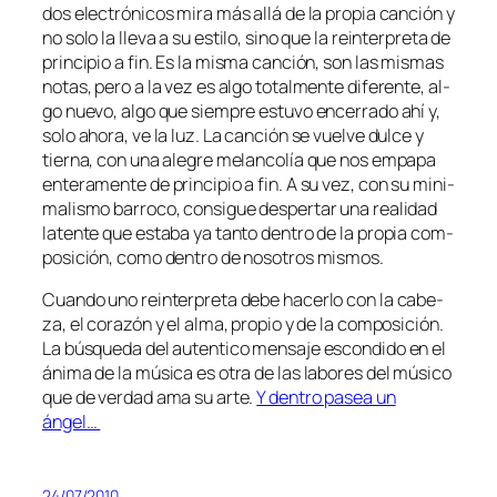
dos elec­tró­ni­cos mi­ra más allá de la pro­pia can­ción y
no so­lo la lle­va a su es­ti­lo, sino que la re­in­ter­pre­ta de
prin­ci­pio a fin. Es la mis­ma can­ción, son las mis­mas
no­tas, pe­ro a la vez es al­go to­tal­men­te di­fe­ren­te, al­
go nue­vo, al­go que siem­pre es­tu­vo en­ce­rra­do ahí y,
so­lo aho­ra, ve la luz. La can­ción se vuel­ve dul­ce y
tier­na, con una ale­gre me­lan­co­lía que nos em­pa­pa
en­te­ra­men­te de prin­ci­pio a fin. A su vez, con su mi­ni­
ma­lis­mo ba­rro­co, con­si­gue des­per­tar una reali­dad
la­ten­te que es­ta­ba ya tan­to den­tro de la pro­pia com­
po­si­ción, co­mo den­tro de no­so­tros mismos.
Cuando uno re­in­ter­pre­ta de­be ha­cer­lo con la ca­be­
za, el co­ra­zón y el al­ma, pro­pio y de la com­po­si­ción.
La bús­que­da del au­ten­ti­co men­sa­je es­con­di­do en el
áni­ma de la mú­si­ca es otra de las la­bo­res del mú­si­co
que de ver­dad ama su ar­te.
Y den­tro pa­sea un
ángel…
24/07/2010