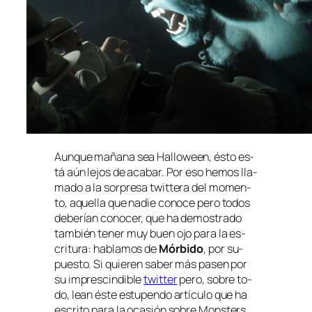
Aunque ma­ña­na sea
Halloween
, és­to es­
tá aún le­jos de aca­bar. Por eso he­mos lla­
ma­do a la sor­pre­sa twit­te­ra del mo­men­
to, aque­lla que na­die co­no­ce pe­ro to­dos
de­be­rían co­no­cer, que ha de­mos­tra­do
tam­bién te­ner muy buen ojo pa­ra la es­
cri­tu­ra: ha­bla­mos de
Mórbido
, por su­
pues­to. Si quie­ren sa­ber más pa­sen por
su im­pres­cin­di­ble
twit­ter
pe­ro, so­bre to­
do, lean és­te es­tu­pen­do ar­tícu­lo que ha
es­cri­to pa­ra la oca­sión so­bre
Monsters