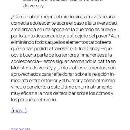
University
.
¿Cómo ha­blar me­jor del mie­do sino a tra­vés de una
co­me­dia ado­les­cen­te so­bre el pa­so a la uni­ver­si­dad,
am­bien­ta­da en una épo­ca en la que to­do es nue­vo y
por lo tan­to des­co­no­ci­do y, así, ob­je­to del pa­vor? Aun
eli­mi­nan­do to­dos aque­llos ele­men­tos tar­do­teens
que no han po­di­do atra­ve­sar el fil­tro
Disney
—que
ob­via bue­na par­te de los te­rro­res in­ma­nen­tes a la
ado­les­cen­cia— es­tos si­guen aso­man­do la pa­ti­ta en
Monsters University
y, jun­to a otros ele­men­tos, son
apro­ve­cha­dos pa­ra re­fle­xio­nar so­bre la re­la­ción in­
me­dia­ta en­tre el te­rror y el hu­mor y có­mo el mis­mo
víncu­lo con­vier­te a es­te úl­ti­mo en un ins­tru­men­to
muy efi­caz a la ho­ra de teo­ri­zar so­bre los có­mos y
los por­qués del miedo.
(más…)
30/10/2013