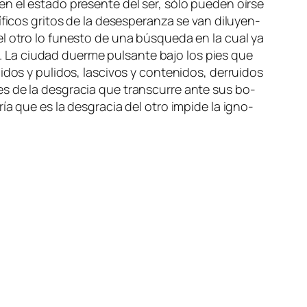
en el es­ta­do pre­sen­te del ser, só­lo pue­den oír­se
fi­cos gri­tos de la des­es­pe­ran­za se van di­lu­yen­
 el otro lo fu­nes­to de una bús­que­da en la cual ya
. La ciu­dad duer­me pul­san­te ba­jo los pies que
­dos y pu­li­dos, las­ci­vos y con­te­ni­dos, de­rrui­dos
­tes de la des­gra­cia que trans­cu­rre an­te sus bo­
ría que es la des­gra­cia del otro im­pi­de la ig­no­