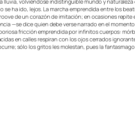
­via, vol­vién­do­se in­dis­tin­gui­ble mun­do y na­tu­ra­le­za 
do se ha ido, le­jos. La mar­cha em­pren­di­da en­tre los bea­tí­
roo­ve
de un co­ra­zón de imi­ta­ción; en oca­sio­nes re­pi­te
n­cia
—se di­ce quien de­be ver­se na­rra­do en el mo­men­to
o­rio­sa fric­ción em­pren­di­da por in­fi­ni­tos cuer­pos: mór­bi
ci­das en ca­lles res­pi­ran con los ojos ce­rra­dos ig­no­ran
u­rre; só­lo los gri­tos les mo­les­tan, pues la fan­tas­ma­go­