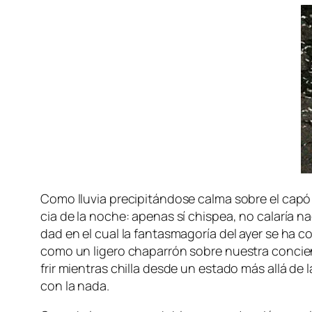
Como llu­via pre­ci­pi­tán­do­se cal­ma so­bre el ca­pó
cia de la no­che: ape­nas sí chis­pea, no ca­la­ría n
dad en el cual la fan­tas­ma­go­ría del ayer se ha con
co­mo un li­ge­ro cha­pa­rrón so­bre nues­tra con­ci
frir mien­tras chi­lla des­de un es­ta­do más allá de la
con la nada.