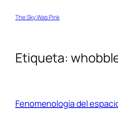
Saltar
al
The Sky Was Pink
contenido
Etiqueta:
whobble
Fenomenología del espacio