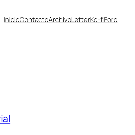
Inicio
Contacto
Archivo
Letter
Ko-fi
Foro
ial