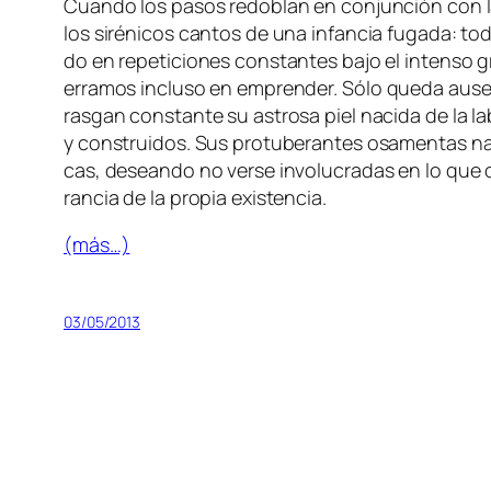
Cuando los pa­sos re­do­blan en con­jun­ción con la llu
los si­ré­ni­cos can­tos de una in­fan­cia fu­ga­da: to­
do en re­pe­ti­cio­nes cons­tan­tes ba­jo el in­ten­so
g
erra­mos in­clu­so en em­pren­der.
Sólo que­da au­se
ras­gan cons­tan­te su as­tro­sa piel na­ci­da de la la­b
y cons­trui­dos. Sus pro­tu­be­ran­tes osa­men­tas na­
cas, de­sean­do no ver­se in­vo­lu­cra­das en lo que oc
ran­cia de la pro­pia existencia.
(más…)
03/05/2013