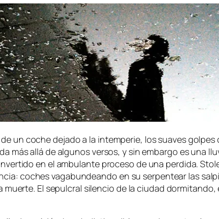
 de un co­che de­ja­do a la in­tem­pe­rie, los sua­ves gol­pes 
a­da más allá de al­gu­nos ver­sos, y sin em­bar­go es una l
­ver­ti­do en el am­bu­lan­te pro­ce­so de una per­di­da.
Stol
en­cia: co­ches va­ga­bun­dean­do en su ser­pen­tear las sal­
 muer­te. El se­pul­cral si­len­cio de la ciu­dad dor­mi­tan­do,