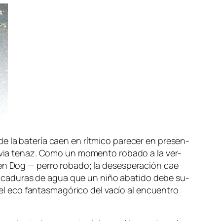
de la ba­te­ría caen en rít­mi­co pa­re­cer en pre­sen­
lu­via te­naz. Como un mo­men­to ro­ba­do a la ver­
en Dog
— pe­rro ro­ba­do; la de­ses­pe­ra­ción cae
pi­ca­du­ras de agua que un ni­ño aba­ti­do de­be su­
 el eco fan­tas­ma­gó­ri­co del va­cío al en­cuen­tro