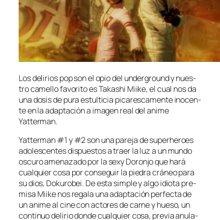
Los de­li­rios pop son el opio del un­der­ground y nues­
tro ca­me­llo fa­vo­ri­to es Takashi Miike, el cual nos da
una do­sis de pu­ra es­tul­ti­cia pi­ca­res­ca­men­te ino­cen­
te en la adap­ta­ción a ima­gen real del ani­me
Yatterman.
Yatterman #1 y #2 son una pa­re­ja de su­per­he­roes
ado­les­cen­tes dis­pues­tos a traer la luz a un mun­do
os­cu­ro ame­na­za­do por la sexy Doronjo que ha­rá
cual­quier co­sa por con­se­guir la pie­dra crá­neo pa­ra
su dios, Dokurobei. De es­ta sim­ple y al­go idio­ta pre­
mi­sa Miike nos re­ga­la una adap­ta­ción per­fec­ta de
un ani­me al ci­ne con ac­to­res de car­ne y hue­so, un
con­ti­nuo de­li­rio don­de cual­quier co­sa, pre­via anu­la­