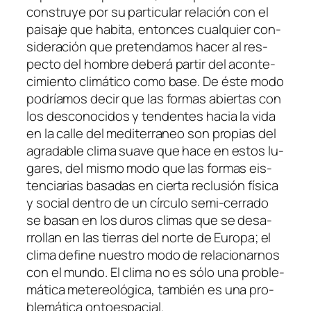
cons­tru­ye por su par­ti­cu­lar re­la­ción con el
pai­sa­je que ha­bi­ta, en­ton­ces cual­quier con­
si­de­ra­ción que pre­ten­da­mos ha­cer al res­
pec­to del hom­bre de­be­rá par­tir del acon­te­
ci­mien­to cli­má­ti­co co­mo ba­se. De és­te mo­do
po­dría­mos de­cir que las for­mas abier­tas con
los des­co­no­ci­dos y ten­den­tes ha­cia la vi­da
en la ca­lle del me­di­te­rra­neo son pro­pias del
agra­da­ble cli­ma sua­ve que ha­ce en es­tos lu­
ga­res, del mis­mo mo­do que las for­mas eis­
ten­cia­rias ba­sa­das en cier­ta re­clu­sión fí­si­ca
y so­cial den­tro de un círcu­lo semi-cerrado
se ba­san en los du­ros cli­mas que se de­sa­
rro­llan en las tie­rras del nor­te de Europa; el
cli­ma de­fi­ne nues­tro mo­do de re­la­cio­nar­nos
con el mun­do. El cli­ma no es só­lo una pro­ble­
má­ti­ca me­te­reo­ló­gi­ca, tam­bién es una pro­
ble­má­ti­ca ontoespacial.