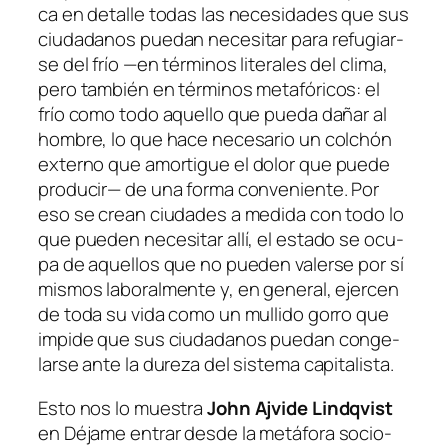
ca en de­ta­lle to­das las ne­ce­si­da­des que sus
ciu­da­da­nos pue­dan ne­ce­si­tar pa­ra re­fu­giar­
se del frío —en tér­mi­nos li­te­ra­les del cli­ma,
pe­ro tam­bién en tér­mi­nos me­ta­fó­ri­cos: el
frío co­mo to­do aque­llo que pue­da da­ñar al
hom­bre, lo que ha­ce ne­ce­sa­rio un col­chón
ex­terno
que amor­ti­gue el do­lor que pue­de
pro­du­cir— de una for­ma con­ve­nien­te. Por
eso se crean ciu­da­des a me­di­da con to­do lo
que pue­den ne­ce­si­tar allí, el es­ta­do se ocu­
pa de aque­llos que no pue­den va­ler­se por sí
mis­mos la­bo­ral­men­te y, en ge­ne­ral, ejer­cen
de to­da su vi­da co­mo un mu­lli­do go­rro que
im­pi­de que sus ciu­da­da­nos pue­dan con­ge­
lar­se an­te la du­re­za del sis­te­ma capitalista.
Esto nos lo mues­tra
John Ajvide Lindqvist
en
Déjame en­trar
des­de la me­tá­fo­ra socio-