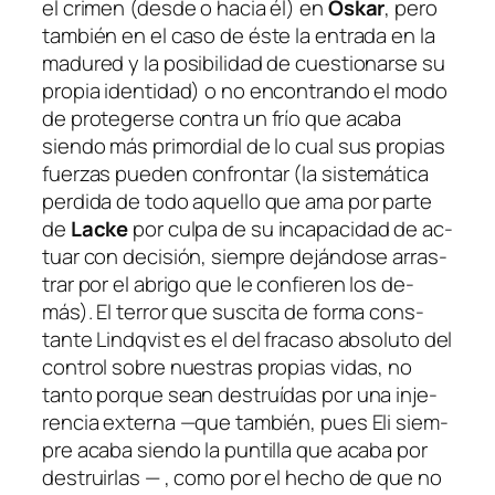
el cri­men (des­de o ha­cia él) en
Oskar
, pe­ro
tam­bién en el ca­so de és­te la en­tra­da en la
ma­du­red y la po­si­bi­li­dad de cues­tio­nar­se su
pro­pia iden­ti­dad) o no en­con­tran­do el mo­do
de pro­te­ger­se con­tra un frío que aca­ba
sien­do más pri­mor­dial de lo cual sus pro­pias
fuer­zas pue­den con­fron­tar (la sis­te­má­ti­ca
per­di­da de to­do aque­llo que ama por par­te
de
Lacke
por cul­pa de su in­ca­pa­ci­dad de ac­
tuar con de­ci­sión, siem­pre de­ján­do­se arras­
trar por el abri­go que le con­fie­ren los de­
más). El te­rror que sus­ci­ta de for­ma cons­
tan­te Lindqvist es el del fra­ca­so ab­so­lu­to del
con­trol so­bre nues­tras pro­pias vi­das, no
tan­to por­que sean des­truí­das por una in­je­
ren­cia ex­ter­na —que tam­bién, pues Eli siem­
pre aca­ba sien­do la pun­ti­lla que aca­ba por
des­truir­las — , co­mo por el he­cho de que no