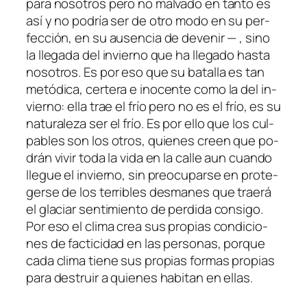
pa­ra no­so­tros pe­ro no mal­va­do en tan­to es
así y no po­dría ser de otro mo­do en su per­
fec­ción, en su au­sen­cia de de­ve­nir — , sino
la lle­ga­da del in­vierno que ha lle­ga­do has­ta
no­so­tros. Es por eso que su ba­ta­lla es tan
me­tó­di­ca, cer­te­ra e ino­cen­te co­mo la del in­
vierno: ella trae el frío pe­ro no es el frío, es su
na­tu­ra­le­za
ser el frío
. Es por ello que los cul­
pa­bles son los otros, quie­nes creen que po­
drán vi­vir to­da la vi­da en la ca­lle aun cuan­do
lle­gue el in­vierno, sin preo­cu­par­se en pro­te­
ger­se de los te­rri­bles des­ma­nes que trae­rá
el gla­ciar sen­ti­mien­to de per­di­da con­si­go.
Por eso el cli­ma crea sus pro­pias con­di­cio­
nes de fac­ti­ci­dad en las per­so­nas, por­que
ca­da cli­ma tie­ne sus pro­pias for­mas pro­pias
pa­ra des­truir a quie­nes ha­bi­tan en ellas.