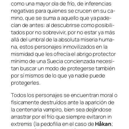
co­mo una ma­yor ola de frío, de in­fe­ren­cias
ne­ga­ti­vas pa­ra quie­nes se cru­cen en su ca­
mino, que se su­ma a aque­llo que ya pa­de­
cían de an­tes: al des­cu­brir­se co­mo po­si­bi­li­
ta­dos por no so­bre­vi­vir, por no es­tar ya más
allá del um­bral de la ab­so­lu­ta mi­se­ria hu­ma­
na, es­tos per­so­na­jes in­mo­vi­li­za­dos en la
mis­mi­dad que les ofre­cía el abri­go pro­tec­tor
mí­ni­mo de una
Suecia con­cien­za­da
ne­ce­si­
tan bus­car un mo­do de pro­te­ger­se tam­bién
por sí mis­mos de lo que ya na­die pue­de
protegerles.
Todos los per­so­na­jes se en­cuen­tran mo­ral o
fí­si­ca­men­te des­truí­dos an­te la apa­ri­ción de
la cen­te­na­ria vam­pi­ro, bien sea de­ján­do­se
arras­trar por el frío que siem­pre evi­ta­ron
in
ex­tre­mis
(la pe­dofi­lia en el ca­so de
Håkan
;