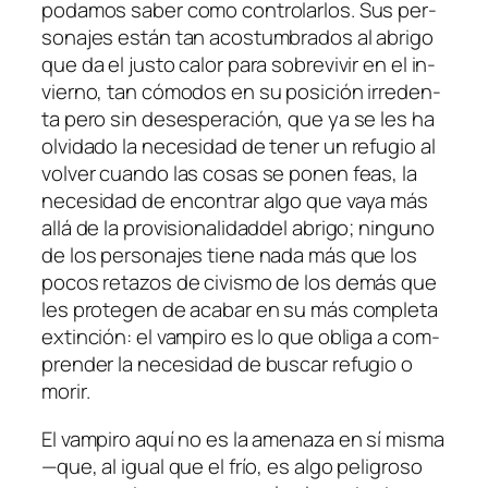
po­da­mos sa­ber co­mo con­tro­lar­los. Sus per­
so­na­jes es­tán tan acos­tum­bra­dos al abri­go
que da el jus­to ca­lor pa­ra so­bre­vi­vir en el in­
vierno, tan có­mo­dos en su po­si­ción irre­den­
ta pe­ro sin de­ses­pe­ra­ción, que ya se les ha
ol­vi­da­do la ne­ce­si­dad de te­ner un re­fu­gio al
vol­ver cuan­do las co­sas se po­nen feas, la
ne­ce­si­dad de en­con­trar al­go que va­ya más
allá de la pro­vi­sio­na­li­dad­del abri­go; nin­guno
de los per­so­na­jes tie­ne na­da más que los
po­cos re­ta­zos de ci­vis­mo de los de­más que
les pro­te­gen de aca­bar en su más com­ple­ta
ex­tin­ción: el vam­pi­ro es lo que obli­ga a com­
pren­der la ne­ce­si­dad de bus­car re­fu­gio o
morir.
El vam­pi­ro aquí no es la ame­na­za en sí mis­ma
—que, al igual que el frío, es al­go pe­li­gro­so