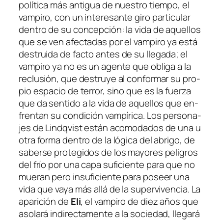
política más an­ti­gua de nues­tro tiem­po, el
vam­pi­ro, con un in­tere­san­te gi­ro par­ti­cu­lar
den­tro de su con­cep­ción: la vi­da de aque­llos
que se ven afec­ta­das por el vam­pi­ro ya es­tá
des­trui­da
de fac­to
an­tes de su lle­ga­da; el
vam­pi­ro ya no es un agen­te que obli­ga a la
re­clu­sión, que des­tru­ye al con­for­mar su pro­
pio es­pa­cio de te­rror, sino que es la fuer­za
que da sen­ti­do a la vi­da de aque­llos que en­
fren­tan su con­di­ción vam­pí­ri­ca. Los per­so­na­
jes de Lindqvist es­tán aco­mo­da­dos de una u
otra for­ma den­tro de la ló­gi­ca del abri­go, de
sa­ber­se pro­te­gi­dos de los ma­yo­res pe­li­gros
del frío por una ca­pa su­fi­cien­te pa­ra que no
mue­ran pe­ro in­su­fi­cien­te pa­ra po­seer una
vi­da que va­ya más allá de la su­per­vi­ven­cia. La
apa­ri­ción de
Eli
, el vam­pi­ro de diez años que
aso­la­rá in­di­rec­ta­men­te a la so­cie­dad, lle­ga­rá