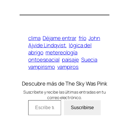
clima
Déjame entrar
frío
John
Ajvide Lindqvist.
lógica del
abrigo
metereología
ontoespacial
paisaje
Suecia
vampirismo
vampiros
Descubre más de The Sky Was Pink
Suscríbete y recibe las últimas entradas en tu
correo electrónico.
Escribe tu correo electrónico…
Suscribirse