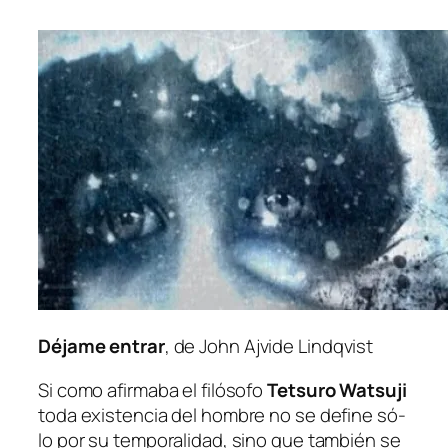
Déjame en­trar
, de John Ajvide Lindqvist
Si co­mo afir­ma­ba el fi­ló­so­fo
Tetsuro Watsuji
to­da exis­ten­cia del hom­bre no se de­fi­ne só­
lo por su tem­po­ra­li­dad, sino que tam­bién se