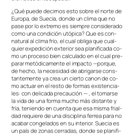
¿Qué pue­de de­cir­nos es­to so­bre el nor­te de
Europa
, de
Suecia
, don­de un cli­ma que no
pa­se por lo ex­tre­mo es siem­pre con­si­de­ra­do
co­mo una con­di­ción utó­pi­ca? Que es con­
na­tu­ral al cli­ma frío, el cual obli­ga que cual­
quier ex­pe­di­ción ex­te­rior sea pla­ni­fi­ca­da co­
mo un pro­ce­so bien cal­cu­la­do en el cual pre­
pa­rar me­tó­di­ca­men­te el im­pac­to —por­que,
de he­cho, la ne­ce­si­dad de abri­gar­se cons­
tan­te­men­te ya crea un cier­to ca­non de co­
mo ac­tuar en el res­to de for­mas exis­ten­cia­
les: con de­li­ca­da pre­cau­ción — , el to­mar­se
la vi­da de una for­ma mu­cho más dis­tan­te y
fría, te­nien­do en cuen­ta que esa mis­ma frial­
dad re­quie­re de una dis­ci­pli­na fe­rrea pa­ra no
aca­bar con­ge­la­dos en su in­te­rior.
Suecia
es
un país de zo­nas ce­rra­das, don­de se pla­ni­fi­