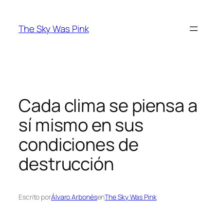
Saltar
al
The Sky Was Pink
contenido
Cada clima se piensa a
sí mismo en sus
condiciones de
destrucción
Escrito por
Álvaro Arbonés
en
The Sky Was Pink