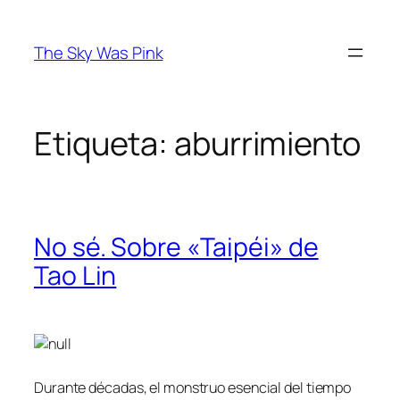
Saltar
al
The Sky Was Pink
contenido
Etiqueta:
aburrimiento
No sé. Sobre «Taipéi» de
Tao Lin
Durante dé­ca­das, el mons­truo esen­cial del tiem­po