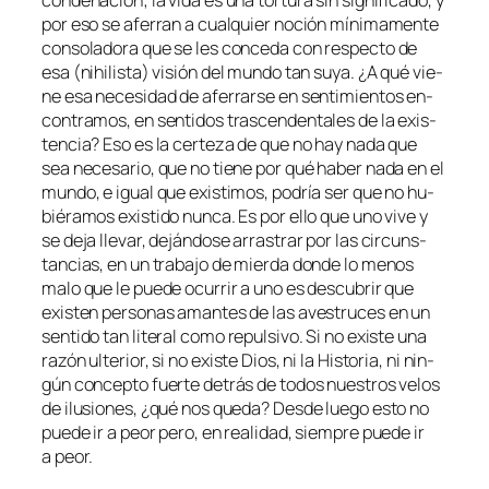
por eso se afe­rran a cual­quier no­ción mí­ni­ma­men­te
con­so­la­do­ra que se les con­ce­da con res­pec­to de
esa (nihi­lis­ta) vi­sión del mun­do tan su­ya. ¿A qué vie­
ne esa ne­ce­si­dad de afe­rrar­se en sen­ti­mien­tos en­
con­tra­mos, en sen­ti­dos tras­cen­den­ta­les de la exis­
ten­cia? Eso es la cer­te­za de que no hay na­da que
sea ne­ce­sa­rio, que no tie­ne por qué ha­ber na­da en el
mun­do, e igual que exis­ti­mos, po­dría ser que no hu­
bié­ra­mos exis­ti­do nun­ca. Es por ello que uno vi­ve y
se de­ja lle­var, de­ján­do­se arras­trar por las cir­cuns­
tan­cias, en un tra­ba­jo de mier­da don­de lo me­nos
ma­lo que le pue­de ocu­rrir a uno es des­cu­brir que
exis­ten per­so­nas aman­tes de las aves­tru­ces en un
sen­ti­do tan li­te­ral co­mo re­pul­si­vo. Si no exis­te una
ra­zón ul­te­rior, si no exis­te Dios, ni la Historia, ni nin­
gún con­cep­to fuer­te de­trás de to­dos nues­tros ve­los
de ilu­sio­nes, ¿qué nos que­da? Desde lue­go es­to no
pue­de ir a peor pe­ro, en reali­dad, siem­pre pue­de ir
a peor.