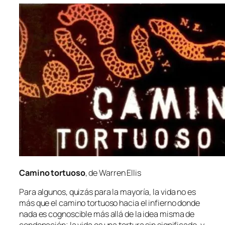
Camino tor­tuo­so
, de Warren Ellis
Para al­gu­nos, qui­zás pa­ra la ma­yo­ría, la vi­da no es
más que el ca­mino tor­tuo­so ha­cia el in­fierno don­de
na­da es cog­nos­ci­ble más allá de la idea mis­ma de
con­de­na­ción; la vi­da es una tor­tu­ra sin sig­ni­fi­ca­do, y