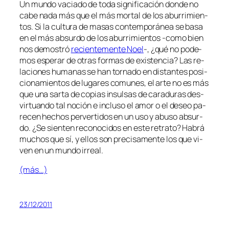
Un mun­do va­cia­do de to­da sig­ni­fi­ca­ción don­de no
ca­be
na­da
más que el más mor­tal de los abu­rri­mien­
tos. Si la cul­tu­ra de ma­sas con­tem­po­rá­nea se ba­sa
en el más ab­sur­do de los abu­rri­mien­tos ‑co­mo bien
nos de­mos­tró
re­cien­te­men­te Noel
-, ¿qué no po­de­
mos es­pe­rar de otras for­mas de exis­ten­cia? Las re­
la­cio­nes hu­ma­nas se han tor­na­do en dis­tan­tes po­si­
cio­na­mien­tos de lu­ga­res co­mu­nes, el ar­te no es más
que una sar­ta de co­pias in­sul­sas de ca­ra­du­ras des­
vir­tuan­do tal no­ción e in­clu­so el amor o el de­seo pa­
re­cen he­chos per­ver­ti­dos en un uso y abu­so ab­sur­
do. ¿Se sien­ten re­co­no­ci­dos en es­te re­tra­to? Habrá
mu­chos que sí, y ellos son pre­ci­sa­men­te los que vi­
ven en un mun­do irreal.
(más…)
23/12/2011