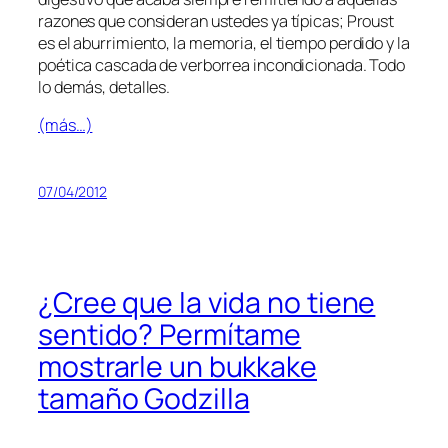
ra­zo­nes que con­si­de­ran us­te­des ya tí­pi­cas; Proust
es
el abu­rri­mien­to, la me­mo­ria, el tiem­po per­di­do y la
poé­ti­ca cas­ca­da de ver­bo­rrea in­con­di­cio­na­da. Todo
lo de­más, detalles.
(más…)
07/04/2012
¿Cree que la vida no tiene
sentido? Permítame
mostrarle un bukkake
tamaño Godzilla