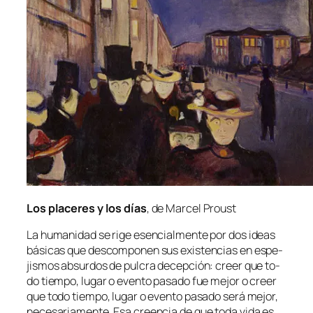
Los pla­ce­res y los días
, de Marcel Proust
La hu­ma­ni­dad se ri­ge esen­cial­men­te por dos ideas
bá­si­cas que des­com­po­nen sus exis­ten­cias en es­pe­
jis­mos ab­sur­dos de pul­cra de­cep­ción: creer que to­
do tiem­po, lu­gar o even­to pa­sa­do fue me­jor o creer
que to­do tiem­po, lu­gar o even­to pa­sa­do se­rá me­jor,
ne­ce­sa­ria­men­te. Esa creen­cia de que to­da vi­da es