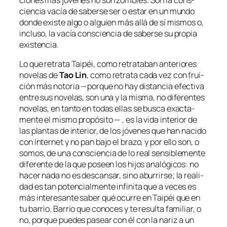
cien­cia va­cía de sa­ber­se ser o es­tar en un mun­do
don­de exis­te al­go o al­guien más allá de sí mis­mos o,
in­clu­so, la va­cía cons­cien­cia de sa­ber­se su pro­pia
existencia.
Lo que re­tra­ta
Taipéi
, co­mo re­tra­ta­ban an­te­rio­res
no­ve­las de
Tao Lin
, co­mo re­tra­ta ca­da vez con frui­
ción más no­to­ria —por­que no hay dis­tan­cia efec­ti­va
en­tre sus no­ve­las, son una y la mis­ma, no di­fe­ren­tes
no­ve­las, en tan­to en to­das ellas se bus­ca exac­ta­
men­te el mis­mo pro­pó­si­to — , es la vi­da in­te­rior de
las plan­tas de in­te­rior, de los jó­ve­nes que han na­ci­do
con Internet y no pan ba­jo el bra­zo, y por ello son, o
so­mos, de una cons­cien­cia de lo real sen­si­ble­men­te
di­fe­ren­te de la que po­seen los hi­jos ana­ló­gi­cos: no
ha­cer na­da no es des­can­sar, sino abu­rrir­se; la reali­
dad es tan po­ten­cial­men­te in­fi­ni­ta que a ve­ces es
más in­tere­san­te sa­ber qué ocu­rre en Taipéi que en
tu ba­rrio. Barrio que co­no­ces y te re­sul­ta fa­mi­liar, o
no, por­que pue­des pa­sear con él con la na­riz a un