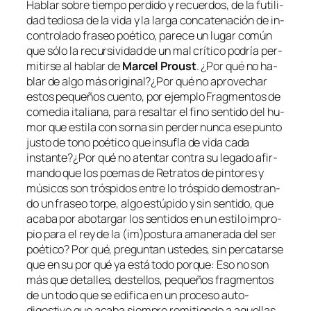
Hablar so­bre tiem­po per­di­do y re­cuer­dos, de la fu­ti­li­
dad te­dio­sa de la vi­da y la lar­ga con­ca­te­na­ción de in­
con­tro­la­do fra­seo poé­ti­co, pa­re­ce un lu­gar co­mún
que só­lo la re­cur­si­vi­dad de un mal crí­ti­co po­dría per­
mi­tir­se al ha­blar de
Marcel Proust
. ¿Por qué no ha­
blar de al­go más original?¿Por qué no apro­ve­char
es­tos pe­que­ños cuen­to, por ejem­plo Fragmentos de
co­me­dia ita­lia­na, pa­ra re­sal­tar el fino sen­ti­do del hu­
mor que es­ti­la con sor­na sin per­der nun­ca ese pun­to
jus­to de tono poé­ti­co que in­su­fla de vi­da ca­da
instante?¿Por qué no aten­tar con­tra su le­ga­do afir­
man­do que los poe­mas de Retratos de pin­to­res y
mú­si­cos son trós­pi­dos en­tre lo trós­pi­do de­mos­tran­
do un fra­seo tor­pe, al­go es­tú­pi­do y sin sen­ti­do, que
aca­ba por abo­tar­gar los sen­ti­dos en un es­ti­lo im­pro­
pio pa­ra el rey de la (im)postura ama­ne­ra­da del ser
poé­ti­co? Por qué, pre­gun­tan us­te­des, sin per­ca­tar­se
que en su por qué ya es­tá to­do por­que: Eso no son
más que de­ta­lles, des­te­llos, pe­que­ños frag­men­tos
de un to­do que se edi­fi­ca en un pro­ce­so auto-
digestivo que aca­ba siem­pre re­mi­tien­do a aque­llas