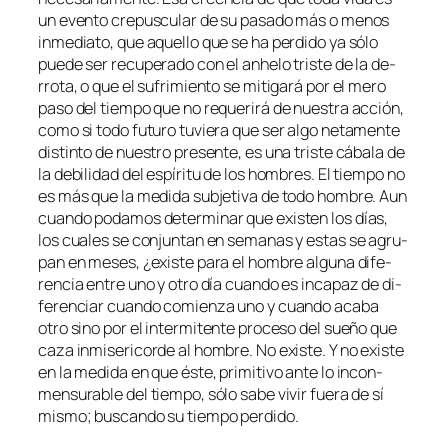
un even­to cre­pus­cu­lar de su pa­sa­do más o me­nos
in­me­dia­to, que aque­llo que se ha per­di­do ya só­lo
pue­de ser re­cu­pe­ra­do con el anhe­lo tris­te de la de­
rro­ta, o que el su­fri­mien­to se mi­ti­ga­rá por el me­ro
pa­so del tiem­po que no re­que­ri­rá de nues­tra ac­ción,
co­mo si to­do fu­tu­ro tu­vie­ra que ser al­go ne­ta­men­te
dis­tin­to de nues­tro pre­sen­te, es una tris­te cá­ba­la de
la de­bi­li­dad del es­pí­ri­tu de los hom­bres. El tiem­po no
es más que la me­di­da sub­je­ti­va de to­do hom­bre. Aun
cuan­do po­da­mos de­ter­mi­nar que exis­ten los días,
los cua­les se con­jun­tan en se­ma­nas y es­tas se agru­
pan en me­ses, ¿exis­te pa­ra el hom­bre al­gu­na di­fe­
ren­cia en­tre uno y otro día cuan­do es in­ca­paz de di­
fe­ren­ciar cuan­do co­mien­za uno y cuan­do aca­ba
otro sino por el in­ter­mi­ten­te pro­ce­so del sue­ño que
ca­za in­mi­se­ri­cor­de al hom­bre. No exis­te. Y no exis­te
en la me­di­da en que és­te, pri­mi­ti­vo an­te lo in­con­
men­su­ra­ble del tiem­po, só­lo sa­be vi­vir fue­ra de sí
mis­mo; bus­can­do su tiem­po perdido.