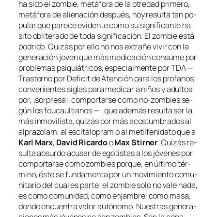
ha si­do el
zom­bie
, me­tá­fo­ra de la otre­dad pri­me­ro,
me­tá­fo­ra de alie­na­ción des­pués, hoy re­sul­ta tan po­
pu­lar que pa­re­ce evi­den­te co­mo su sig­ni­fi­can­te ha
si­to obli­te­ra­do de to­da sig­ni­fi­ca­ción. El
zom­bie
es­tá
po­dri­do. Quizás por ello no nos ex­tra­ñe vi­vir con la
ge­ne­ra­ción jo­ven que más me­di­ca­ción con­su­me por
pro­ble­mas psi­quiá­tri­cos, es­pe­cial­men­te por
TDA
—
Trastorno por Deficit de Atención pa­ra los pro­fa­nos;
con­ve­nien­tes si­glas pa­ra me­di­car a ni­ños y adul­tos
por, ¡sor­pre­sa!, com­por­tar­se co­mo
no-zombies
se­
gún los fou­caul­tia­nos — , que ade­más re­sul­ta ser la
más in­mo­vi­lis­ta, qui­zás por más acos­tum­bra­dos al
al­pra­zo­lam
, al
es­ci­ta­lo­pram
o al
me­til­fe­ni­da­to
que a
Karl Marx
,
David Ricardo
o
Max Stirner
. Quizás re­
sul­ta ab­sur­do acu­sar de ego­tis­tas a los jó­ve­nes por
com­por­tar­se co­mo
zom­bies
por­que, en úl­ti­mo tér­
mino, és­te se fun­da­men­ta por un mo­vi­mien­to co­mu­
ni­ta­rio del cual es par­te; el
zom­bie
so­lo no va­le na­da,
es co­mo co­mu­ni­dad, co­mo en­jam­bre, co­mo ma­sa,
don­de en­cuen­tra va­lor au­tó­no­mo. Nuestras ge­ne­ra­
cio­nes más jó­ve­nes no son
zom­bies
. Son la cons­