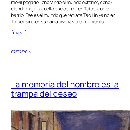
mó­vil pe­ga­do, ig­no­ran­do el mun­do ex­te­rior, co­no­
cien­do me­jor aque­llo que ocu­rre en Taipei que en tu
ba­rrio. Ese es el mun­do que re­tra­ta Tao Lin ya no en
Taipei
, sino en su na­rra­ti­va has­ta el momento.
(más…)
07/02/2014
La memoria del hombre es la
trampa del deseo