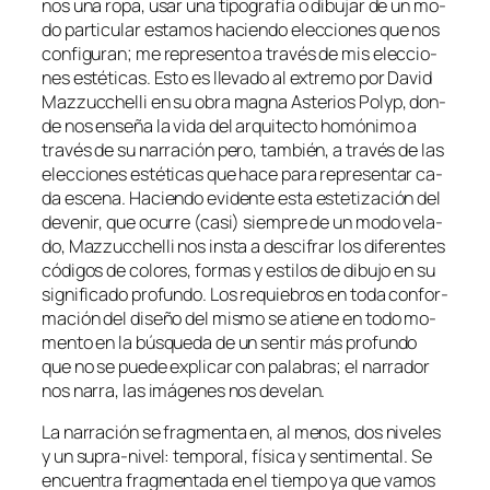
nos una ro­pa, usar una ti­po­gra­fía o di­bu­jar de un mo­
do par­ti­cu­lar es­ta­mos ha­cien­do elec­cio­nes que nos
con­fi­gu­ran; me re­pre­sen­to a tra­vés de mis elec­cio­
nes es­té­ti­cas. Esto es lle­va­do al ex­tre­mo por David
Mazzucchelli en su obra mag­na Asterios Polyp, don­
de nos en­se­ña la vi­da del ar­qui­tec­to ho­mó­ni­mo a
tra­vés de su na­rra­ción pe­ro, tam­bién, a tra­vés de las
elec­cio­nes es­té­ti­cas que ha­ce pa­ra re­pre­sen­tar ca­
da es­ce­na. Haciendo evi­den­te es­ta es­te­ti­za­ción del
de­ve­nir, que ocu­rre (ca­si) siem­pre de un mo­do ve­la­
do, Mazzucchelli nos ins­ta a des­ci­frar los di­fe­ren­tes
có­di­gos de co­lo­res, for­mas y es­ti­los de di­bu­jo en su
sig­ni­fi­ca­do pro­fun­do. Los re­quie­bros en to­da con­for­
ma­ción del di­se­ño del mis­mo se atie­ne en to­do mo­
men­to en la bús­que­da de un sen­tir más pro­fun­do
que no se pue­de ex­pli­car con pa­la­bras; el na­rra­dor
nos na­rra, las imá­ge­nes nos develan.
La na­rra­ción se frag­men­ta en, al me­nos, dos ni­ve­les
y un supra-nivel: tem­po­ral, fí­si­ca y sen­ti­men­tal. Se
en­cuen­tra frag­men­ta­da en el tiem­po ya que va­mos