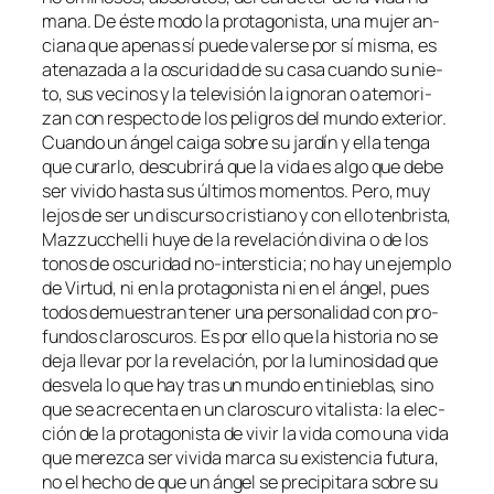
ma­na. De és­te mo­do la pro­ta­go­nis­ta, una mu­jer an­
cia­na que ape­nas sí pue­de va­ler­se por sí mis­ma, es
ate­na­za­da a la os­cu­ri­dad de su ca­sa cuan­do su nie­
to, sus ve­ci­nos y la te­le­vi­sión la ig­no­ran o ate­mo­ri­
zan con res­pec­to de los pe­li­gros del mun­do ex­te­rior.
Cuando un án­gel cai­ga so­bre su jar­dín y ella ten­ga
que cu­rar­lo, des­cu­bri­rá que la vi­da es al­go que de­be
ser vi­vi­do has­ta sus úl­ti­mos mo­men­tos. Pero, muy
le­jos de ser un dis­cur­so cris­tiano y con ello ten­bris­ta,
Mazzucchelli hu­ye de la re­ve­la­ción di­vi­na o de los
to­nos de os­cu­ri­dad no-intersticia; no hay un ejem­plo
de Virtud, ni en la pro­ta­go­nis­ta ni en el án­gel, pues
to­dos de­mues­tran te­ner una per­so­na­li­dad con pro­
fun­dos cla­ros­cu­ros. Es por ello que la his­to­ria no se
de­ja lle­var por la re­ve­la­ción, por la lu­mi­no­si­dad que
des­ve­la lo que hay tras un mun­do en ti­nie­blas, sino
que se acre­cen­ta en un cla­ros­cu­ro vi­ta­lis­ta: la elec­
ción de la pro­ta­go­nis­ta de vi­vir la vi­da co­mo una vi­da
que me­rez­ca ser vi­vi­da mar­ca su exis­ten­cia fu­tu­ra,
no el he­cho de que un án­gel se pre­ci­pi­ta­ra so­bre su