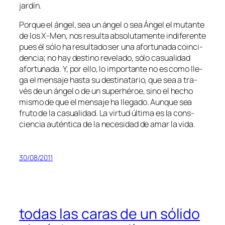
jardín.
Porque el án­gel, sea un án­gel o sea Ángel el mu­tan­te
de los X‑Men, nos re­sul­ta ab­so­lu­ta­men­te in­di­fe­ren­te
pues él só­lo ha re­sul­ta­do ser una afor­tu­na­da coin­ci­
den­cia; no hay des­tino re­ve­la­do, só­lo ca­sua­li­dad
afor­tu­na­da. Y, por ello, lo im­por­tan­te no es co­mo lle­
ga el men­sa­je has­ta su des­ti­na­ta­rio, que sea a tra­
vés de un án­gel o de un su­per­hé­roe, sino el he­cho
mis­mo de que el men­sa­je ha lle­ga­do. Aunque sea
fru­to de la ca­sua­li­dad. La vir­tud úl­ti­ma es la cons­
cien­cia au­tén­ti­ca de la ne­ce­si­dad de amar la vida.
30/08/2011
todas las caras de un sólido