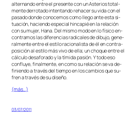
al­ter­nan­do en­tre el pre­sen­te con un Asterios to­tal­
men­te de­rro­ta­do in­ten­tan­do reha­cer su vi­da con el
pa­sa­do don­de co­no­ce­mos co­mo lle­go an­te es­ta si­
tua­ción, ha­cien­do es­pe­cial hin­ca­pié en la re­la­ción
con su mu­jer, Hana. Del mis­mo mo­do en lo fí­si­co en­
con­tra­mos las di­fe­ren­cias ra­di­ca­les de di­bu­jo, ge­ne­
ral­men­te en­tre el es­ti­lo ra­cio­na­lis­ta de él en con­tra­
po­si­ción al es­ti­lo más vi­vo de ella; un cho­que en­tre el
cálcu­lo des­afo­ra­do y la tí­mi­da pa­sión. Y to­do eso
con­flu­ye, fi­nal­men­te, en co­mo su re­la­ción se va de­
fi­nien­do a tra­vés del tiem­po en los cam­bios que su­
fren a tra­vés de su diseño.
(más…)
03/07/2011