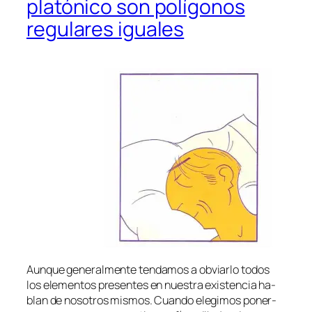
platónico son polígonos
regulares iguales
Aunque ge­ne­ral­men­te ten­da­mos a ob­viar­lo to­dos
los ele­men­tos pre­sen­tes en nues­tra exis­ten­cia ha­
blan de no­so­tros mis­mos. Cuando ele­gi­mos po­ner­