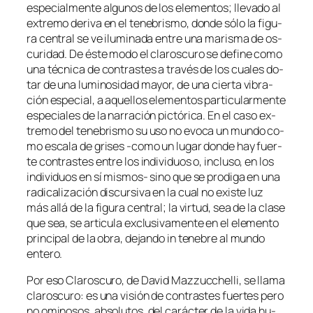
es­pe­cial­men­te al­gu­nos de los ele­men­tos; lle­va­do al
ex­tre­mo de­ri­va en el te­ne­bris­mo, don­de só­lo la fi­gu­
ra cen­tral se ve ilu­mi­na­da en­tre una ma­ris­ma de os­
cu­ri­dad. De és­te mo­do el cla­ros­cu­ro se de­fi­ne co­mo
una téc­ni­ca de con­tras­tes a tra­vés de los cua­les do­
tar de una lu­mi­no­si­dad ma­yor, de una cier­ta vi­bra­
ción es­pe­cial, a aque­llos ele­men­tos par­ti­cu­lar­men­te
es­pe­cia­les de la na­rra­ción pic­tó­ri­ca. En el ca­so ex­
tre­mo del te­ne­bris­mo su uso no evo­ca un mun­do co­
mo es­ca­la de gri­ses ‑co­mo un lu­gar don­de hay fuer­
te con­tras­tes en­tre los in­di­vi­duos o, in­clu­so, en los
in­di­vi­duos en sí mismos- sino que se pro­di­ga en una
ra­di­ca­li­za­ción dis­cur­si­va en la cual no exis­te luz
más allá de la fi­gu­ra cen­tral; la vir­tud, sea de la cla­se
que sea, se ar­ti­cu­la ex­clu­si­va­men­te en el ele­men­to
prin­ci­pal de la obra, de­jan­do in te­ne­bre al mun­do
entero.
Por eso Claroscuro, de David Mazzucchelli, se lla­ma
cla­ros­cu­ro: es una vi­sión de con­tras­tes fuer­tes pe­ro
no omi­no­sos, ab­so­lu­tos, del ca­rác­ter de la vi­da hu­