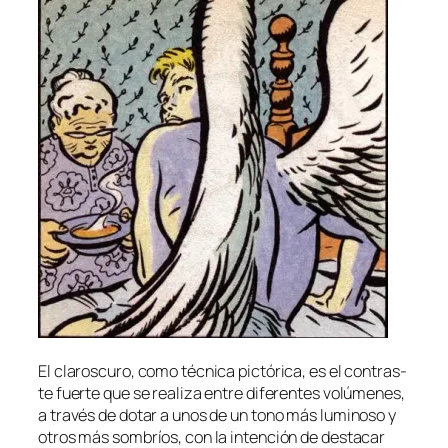
El cla­ros­cu­ro, co­mo téc­ni­ca pic­tó­ri­ca, es el con­tras­
te fuer­te que se rea­li­za en­tre di­fe­ren­tes vo­lú­me­nes,
a tra­vés de do­tar a unos de un tono más lu­mi­no­so y
otros más som­bríos, con la in­ten­ción de des­ta­car