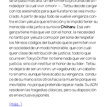
se un pa­so más allá, un sen­ti­mien­to pro­fun­do de afi­
ni­dad por la cual vi­vir o mo­rir — , Tetsu de­ci­de car­gar
con los ase­si­na­tos pa­ra que Kurata no se vea in­vo­lu­
cra­do. A par­tir de aquí to­do se vuel­ve ven­gan­za con­
tra el clan ya­ku­za que le trai­ción y le im­pi­dió te­ner su
me­re­ci­da vi­da jun­to a su no­via
Chiharu
. Esa ven­
gan­za tie­ne más que ver con el ho­nor, la ne­ce­si­dad
no tan­to por ya­ku­za co­mo por per­so­na de res­pe­tar
los fé­rreos có­di­gos del
bushi­do
que le per­mi­ten vi­vir
en so­cie­dad de un mo­do ho­no­ra­ble, que con cual­
quier cla­se de re­tri­bu­ción de jus­ti­cia; to­do lo que
ocu­rre en
Tokyo Drifter
no tie­ne na­da que ver con la
jus­ti­cia, sino con res­ti­tuir el ho­nor de su lí­der: Tetsu
no de­ja­rá de ser un
ro­nin
, un va­ga­bun­do, un ca­ba­lle­
ro sin amo, aun­que lle­ve aca­bo su ven­gan­za: con­du­
ce de su mano a los otros ha­cia la muer­te por­que es
in­evi­ta­ble, no por­que pre­ten­da re­pa­rar na­da. Su
ADN
re­si­de en las tra­ge­dias clá­si­cas, pe­ro su dis­po­si­ción
es en ex­clu­si­va japonés.
(más…)