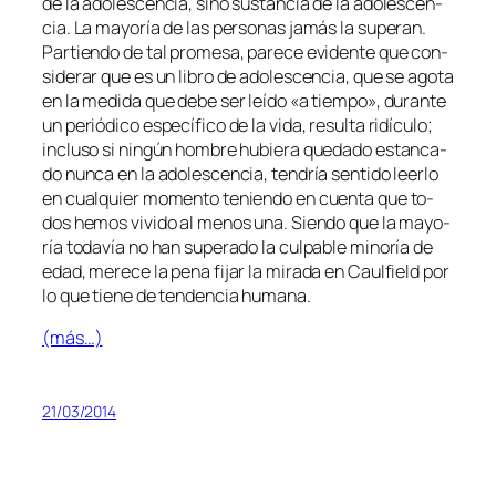
de la ado­les­cen­cia, sino sus­tan­cia de la ado­les­cen­
cia. La ma­yo­ría de las per­so­nas ja­más la su­pe­ran.
Partiendo de tal pro­me­sa, pa­re­ce evi­den­te que con­
si­de­rar que es un li­bro de ado­les­cen­cia, que se ago­ta
en la me­di­da que de­be ser leí­do «a tiem­po», du­ran­te
un pe­rió­di­co es­pe­cí­fi­co de la vi­da, re­sul­ta ri­dícu­lo;
in­clu­so si nin­gún hom­bre hu­bie­ra que­da­do es­tan­ca­
do nun­ca en la ado­les­cen­cia, ten­dría sen­ti­do leer­lo
en cual­quier mo­men­to te­nien­do en cuen­ta que to­
dos he­mos vi­vi­do al me­nos una. Siendo que la ma­yo­
ría to­da­vía no han su­pe­ra­do la cul­pa­ble mi­no­ría de
edad, me­re­ce la pe­na fi­jar la mi­ra­da en Caulfield por
lo que tie­ne de ten­den­cia humana.
(más…)
21/03/2014