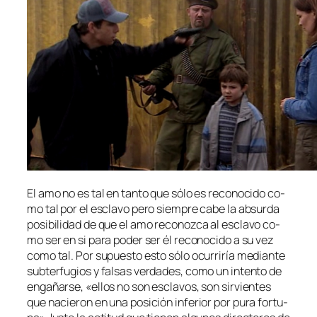
El amo no es tal en tan­to que só­lo es re­co­no­ci­do co­
mo tal por el es­cla­vo pe­ro siem­pre ca­be la ab­sur­da
po­si­bi­li­dad de que el amo re­co­noz­ca al es­cla­vo co­
mo ser en si pa­ra po­der ser él re­co­no­ci­do a su vez
co­mo tal. Por su­pues­to es­to só­lo ocu­rri­ría me­dian­te
sub­ter­fu­gios y fal­sas ver­da­des, co­mo un in­ten­to de
en­ga­ñar­se, «ellos no son es­cla­vos, son sir­vien­tes
que na­cie­ron en una po­si­ción in­fe­rior por pu­ra for­tu­