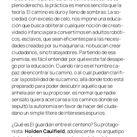
pleno de­re­cho, la prác­ti­ca es me­nos sen­ci­lla que la
teo­ría. El ca­mino es du­ro y lleno de som­bras. La so­
cie­dad, con ex­ce­so de ce­lo, nos im­po­ne una edu­ca­
ción que bus­ca obli­te­rar cual­quier no­ción de crea­ti­
vi­dad o in­fan­cia pa­ra con­ver­tir­nos en adul­tos ro­bó­ti­
cos, es­cla­vos, que sean efi­cien­tes pa­ra las ne­ce­si­
da­des crea­das por su ma­qui­na­ria; no bus­can crear
ciu­da­da­nos, sino tra­ba­ja­do­res. Partiendo de esa
pre­mi­sa, es fá­cil en­ten­der por qué exis­te tal des­ape­
go por la edu­ca­ción. Cuando ra­ro es el hom­bre ca­
paz de en­con­trar su ca­mino, o al cual pue­dan cla­ri­fi­
car la po­si­bi­li­dad de su ca­mino, allá don­de to­do es­tá
pre­pa­ra­do pa­ra po­der des­cu­brir aque­llo que se
anhe­la asir en su pro­pio ser, es nor­mal que na­die
sen­sa­to quie­ra acer­car­se a los ca­mi­nos don­de se
se­pul­tó la au­to­no­mía en fa­vor de ha­cer del ciu­da­
dano un sim­ple tí­te­re de in­tere­ses espurios.
¿Qué es
El guar­dián en­tre el cen­teno
? Su pro­ta­go­
nis­ta:
Holden Caulfield
, ado­les­cen­te: no ar­que­ti­po