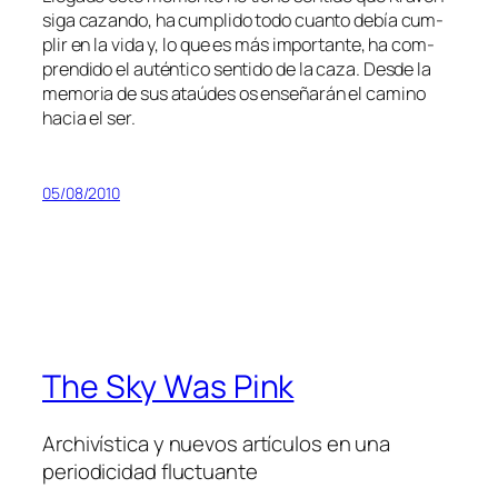
si­ga ca­zan­do, ha cum­pli­do to­do cuan­to de­bía cum­
plir en la vi­da y, lo que es más im­por­tan­te, ha com­
pren­di­do el au­tén­ti­co sen­ti­do de la ca­za. Desde la
me­mo­ria de sus ataú­des os en­se­ña­rán el ca­mino
ha­cia el ser.
05/08/2010
The Sky Was Pink
Archivística y nuevos artículos en una
periodicidad fluctuante