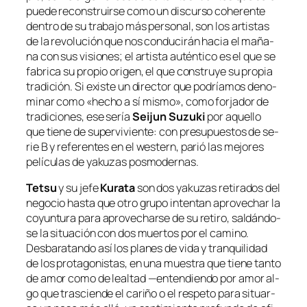
pue­de re­cons­truir­se co­mo un dis­cur­so cohe­ren­te
den­tro de su tra­ba­jo más per­so­nal, son los ar­tis­tas
de la re­vo­lu­ción que nos con­du­ci­rán ha­cia el ma­ña­
na con sus vi­sio­nes; el ar­tis­ta au­tén­ti­co es el que se
fa­bri­ca su pro­pio ori­gen, el que cons­tru­ye su pro­pia
tra­di­ción. Si exis­te un di­rec­tor que po­dría­mos de­no­
mi­nar co­mo «he­cho a sí mis­mo», co­mo for­ja­dor de
tra­di­cio­nes, ese se­ría
Seijun Suzuki
por aque­llo
que tie­ne de su­per­vi­vien­te: con pre­su­pues­tos de se­
rie B y re­fe­ren­tes en el
wes­tern
, pa­rió las me­jo­res
pe­lí­cu­las de ya­ku­zas posmodernas.
Tetsu
y su je­fe
Kurata
son dos ya­ku­zas re­ti­ra­dos del
ne­go­cio has­ta que otro gru­po in­ten­tan apro­ve­char la
co­yun­tu­ra pa­ra apro­ve­char­se de su re­ti­ro, sal­dán­do­
se la si­tua­ción con dos muer­tos por el ca­mino.
Desbaratando así los pla­nes de vi­da y tran­qui­li­dad
de los pro­ta­go­nis­tas, en una mues­tra que tie­ne tan­to
de amor co­mo de leal­tad —en­ten­dien­do por amor al­
go que tras­cien­de el ca­ri­ño o el res­pe­to pa­ra si­tuar­