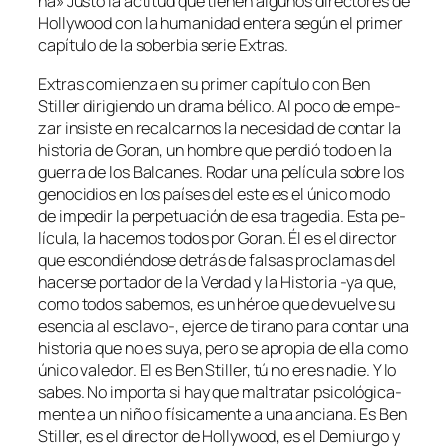
na» Justo la ac­ti­tud que tie­nen al­gu­nos di­rec­to­res de
Hollywood con la hu­ma­ni­dad en­te­ra se­gún el pri­mer
ca­pí­tu­lo de la so­ber­bia se­rie Extras.
Extras co­mien­za en su pri­mer ca­pí­tu­lo con Ben
Stiller di­ri­gien­do un dra­ma bé­li­co. Al po­co de em­pe­
zar in­sis­te en re­cal­car­nos la ne­ce­si­dad de con­tar la
his­to­ria de Goran, un hom­bre que per­dió to­do en la
gue­rra de los Balcanes. Rodar una pe­lí­cu­la so­bre los
ge­no­ci­dios en los paí­ses del es­te es el úni­co mo­do
de im­pe­dir la per­pe­tua­ción de esa tra­ge­dia. Esta pe­
lí­cu­la, la ha­ce­mos to­dos por Goran. Él es el di­rec­tor
que es­con­dién­do­se de­trás de fal­sas pro­cla­mas del
ha­cer­se por­ta­dor de la Verdad y la Historia ‑ya que,
co­mo to­dos sa­be­mos, es un hé­roe que de­vuel­ve su
esen­cia al esclavo‑, ejer­ce de ti­rano pa­ra con­tar una
his­to­ria que no es su­ya, pe­ro se apro­pia de ella co­mo
úni­co va­le­dor. El es Ben Stiller, tú no eres na­die. Y lo
sa­bes. No im­por­ta si hay que mal­tra­tar psi­co­ló­gi­ca­
men­te a un ni­ño o fí­si­ca­men­te a una an­cia­na. Es Ben
Stiller, es el di­rec­tor de Hollywood, es el Demiurgo y