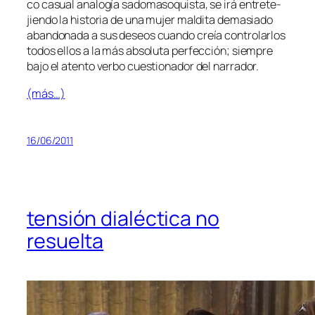
co ca­sual ana­lo­gía sa­do­ma­so­quis­ta, se irá en­tre­te­
jien­do la his­to­ria de una mu­jer mal­di­ta de­ma­sia­do
aban­do­na­da a sus de­seos cuan­do creía con­tro­lar­los
to­dos ellos a la más ab­so­lu­ta per­fec­ción; siem­pre
ba­jo el aten­to ver­bo cues­tio­na­dor del narrador.
(más…)
16/06/2011
tensión dialéctica no
resuelta