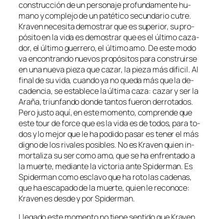
cons­truc­ción de un per­so­na­je pro­fun­da­men­te hu­
mano y com­ple­jo de un pa­té­ti­co se­cun­da­rio cu­tre.
Kraven ne­ce­si­ta de­mos­trar que es su­pe­rior, su pro­
pó­si­to en la vi­da es de­mos­trar que es el úl­ti­mo ca­za­
dor, el úl­ti­mo gue­rre­ro, el úl­ti­mo amo. De es­te mo­do
va en­con­tran­do nue­vos pro­pó­si­tos pa­ra cons­truir­se
en una nue­va pie­za que ca­zar, la pie­za más di­fi­cil. Al
fi­nal de su vi­da, cuan­do ya no que­da más que la de­
ca­den­cia, se es­ta­ble­ce la úl­ti­ma ca­za: ca­zar y ser la
Araña, triun­fan­do don­de tan­tos fue­ron de­rro­ta­dos.
Pero jus­to aquí, en es­te mo­men­to, com­pren­de que
es­te tour de for­ce que es la vi­da es de to­dos, pa­ra to­
dos y lo me­jor que le ha po­di­do pa­sar es te­ner el más
digno de los ri­va­les po­si­bles. No es Kraven quien in­
mor­ta­li­za su ser co­mo amo, que se ha en­fren­ta­do a
la muer­te, me­dian­te la vic­to­ria an­te Spiderman. Es
Spiderman co­mo es­cla­vo que ha ro­to las ca­de­nas,
que ha es­ca­pa­do de la muer­te, quien le re­co­no­ce:
Kraven es des­de y por Spiderman.
Llegado es­te mo­men­to no tie­ne sen­ti­do que Kraven