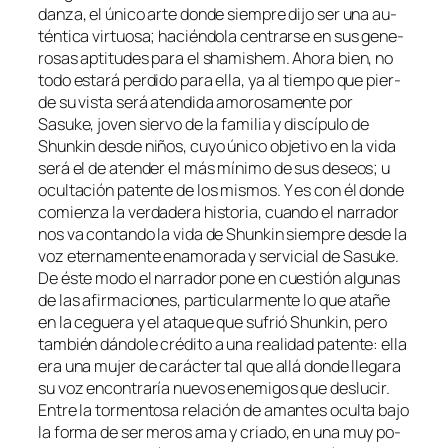
dan­za, el úni­co ar­te don­de siem­pre di­jo ser una au­
tén­ti­ca vir­tuo­sa; ha­cién­do­la cen­trar­se en sus ge­ne­
ro­sas ap­ti­tu­des pa­ra el sha­mishem. Ahora bien, no
to­do es­ta­rá per­di­do pa­ra ella, ya al tiem­po que pier­
de su vis­ta se­rá aten­di­da amo­ro­sa­men­te por
Sasuke, jo­ven sier­vo de la fa­mi­lia y dis­cí­pu­lo de
Shunkin des­de ni­ños, cu­yo úni­co ob­je­ti­vo en la vi­da
se­rá el de aten­der el más mí­ni­mo de sus de­seos; u
ocul­ta­ción pa­ten­te de los mis­mos. Y es con él don­de
co­mien­za la ver­da­de­ra his­to­ria, cuan­do el na­rra­dor
nos va con­tan­do la vi­da de Shunkin siem­pre des­de la
voz eter­na­men­te ena­mo­ra­da y ser­vi­cial de Sasuke.
De és­te mo­do el na­rra­dor po­ne en cues­tión al­gu­nas
de las afir­ma­cio­nes, par­ti­cu­lar­men­te lo que ata­ñe
en la ce­gue­ra y el ata­que que su­frió Shunkin, pe­ro
tam­bién dán­do­le cré­di­to a una reali­dad pa­ten­te: ella
era una mu­jer de ca­rác­ter tal que allá don­de lle­ga­ra
su voz en­con­tra­ría nue­vos enemi­gos que des­lu­cir.
Entre la tor­men­to­sa re­la­ción de aman­tes ocul­ta ba­jo
la for­ma de ser me­ros ama y cria­do, en una muy po­