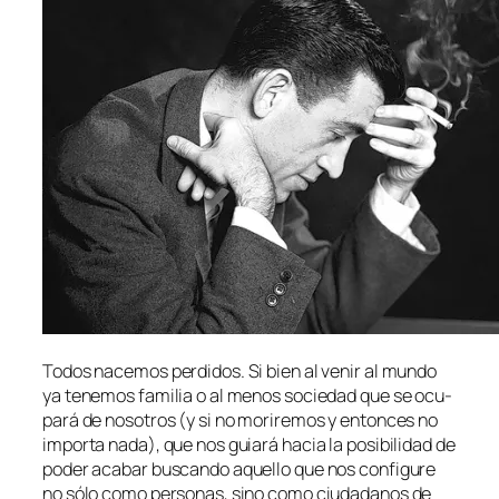
Todos na­ce­mos per­di­dos. Si bien al ve­nir al mun­do
ya te­ne­mos fa­mi­lia o al me­nos so­cie­dad que se ocu­
pa­rá de no­so­tros (y si no mo­ri­re­mos y en­ton­ces no
im­por­ta na­da), que nos guia­rá ha­cia la po­si­bi­li­dad de
po­der aca­bar bus­can­do aque­llo que nos con­fi­gu­re
no só­lo co­mo per­so­nas, sino co­mo ciu­da­da­nos de