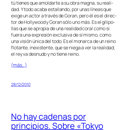
tú tie­nes que amol­dar­te a su obra mag­na, su reali­
dad. Y to­do aca­ba es­ta­llan­do, por unas lí­neas que
exi­ge un ac­tor a tra­vés de Goran, pe­ro él es el di­rec­
tor de Hollywood y Goran só­lo uno más. Es el gi­li­po­
llas que se apro­pia de una reali­dad co­ral co­mo si
fue­ra una ex­pre­sión ex­clu­si­va de sí mis­mo, co­mo
una vi­sión úni­ca del to­do. Es el mo­nar­ca de un rei­no
flo­tan­te, in­exis­ten­te, que se nie­ga a ver la reali­dad;
el rey va des­nu­do y no tie­ne reino.
(más…)
28/12/2010
No hay cadenas por
principios. Sobre «Tokyo