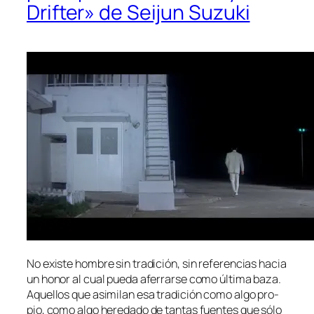
Drifter» de Seijun Suzuki
No exis­te hom­bre sin tra­di­ción, sin re­fe­ren­cias ha­cia
un ho­nor al cual pue­da afe­rrar­se co­mo úl­ti­ma ba­za.
Aquellos que asi­mi­lan esa tra­di­ción co­mo al­go pro­
pio, co­mo al­go he­re­da­do de tan­tas fuen­tes que só­lo