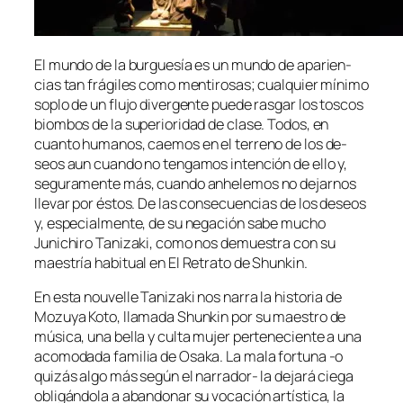
El mun­do de la bur­gue­sía es un mun­do de apa­rien­
cias tan frá­gi­les co­mo men­ti­ro­sas; cual­quier mí­ni­mo
so­plo de un flu­jo di­ver­gen­te pue­de ras­gar los tos­cos
biom­bos de la su­pe­rio­ri­dad de cla­se. Todos, en
cuan­to hu­ma­nos, cae­mos en el te­rreno de los de­
seos aun cuan­do no ten­ga­mos in­ten­ción de ello y,
se­gu­ra­men­te más, cuan­do anhe­le­mos no de­jar­nos
lle­var por és­tos. De las con­se­cuen­cias de los de­seos
y, es­pe­cial­men­te, de su ne­ga­ción sa­be mu­cho
Junichiro Tanizaki, co­mo nos de­mues­tra con su
maes­tría ha­bi­tual en El Retrato de Shunkin.
En es­ta nou­ve­lle Tanizaki nos na­rra la his­to­ria de
Mozuya Koto, lla­ma­da Shunkin por su maes­tro de
mú­si­ca, una be­lla y cul­ta mu­jer per­te­ne­cien­te a una
aco­mo­da­da fa­mi­lia de Osaka. La ma­la for­tu­na ‑o
qui­zás al­go más se­gún el narrador- la de­ja­rá cie­ga
obli­gán­do­la a aban­do­nar su vo­ca­ción ar­tís­ti­ca, la