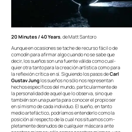
20 Minutes / 40 Years
, de Matt Santoro
Aunque en oca­sio­nes se ta­che de re­cur­so fá­cil o de
co­mo­dín pa­ra afir­mar al­go cuan­do no se sa­be que
de­cir, los sue­ños son una fuen­te vá­li­da co­mo cual­
quier otra tan­to pa­ra la crea­ción ar­tís­ti­ca co­mo pa­ra
la re­fle­xión crí­ti­ca en sí. Siguiendo los pa­sos de
Carl
Gustav Jung
los sue­ños no só­lo nos re­pre­sen­tan
he­chos es­pe­cí­fi­cos del mun­do, par­ti­cu­lar­men­te de
la per­so­na­li­dad de aquel que lo ob­ser­va, sino que
tam­bién son una puer­ta pa­ra co­no­cer el pro­pio ser
en sí mis­mo de ca­da in­di­vi­duo. El sue­ño, en tan­to
me­dio ar­te­fác­ti­co, po­dría­mos en­ten­der­lo co­mo la
po­si­ción al res­pec­to de la cual nos si­tua­mos com­
ple­ta­men­te des­nu­dos de cual­quier más­ca­ra an­te