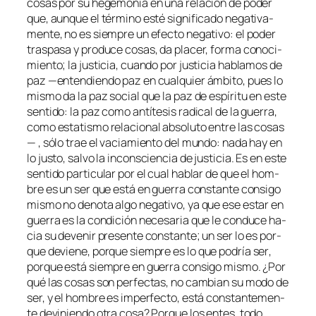
co­sas por su he­ge­mo­nía en una re­la­ción de po­der
que, aun­que el tér­mino es­té sig­ni­fi­ca­do ne­ga­ti­va­
men­te, no es siem­pre un efec­to ne­ga­ti­vo: el po­der
tras­pa­sa y pro­du­ce co­sas, da pla­cer, for­ma co­no­ci­
mien­to; la jus­ti­cia, cuan­do por jus­ti­cia ha­bla­mos de
paz —en­ten­dien­do paz en cual­quier ám­bi­to, pues lo
mis­mo da la paz so­cial que la paz de es­pí­ri­tu en es­te
sen­ti­do: la paz co­mo an­tí­te­sis ra­di­cal de la gue­rra,
co­mo es­ta­tis­mo re­la­cio­nal ab­so­lu­to en­tre las co­sas
— , só­lo trae el va­cia­mien­to del mun­do: na­da hay en
lo jus­to, sal­vo la in­cons­cien­cia de jus­ti­cia. Es en es­te
sen­ti­do par­ti­cu­lar por el cual ha­blar de que el hom­
bre es un ser que es­tá en gue­rra cons­tan­te con­si­go
mis­mo no de­no­ta al­go ne­ga­ti­vo, ya que ese es­tar en
gue­rra es la con­di­ción ne­ce­sa­ria que le con­du­ce ha­
cia su de­ve­nir pre­sen­te cons­tan­te; un ser lo es por­
que de­vie­ne, por­que siem­pre es
lo que po­dría ser
,
por­que es­tá siem­pre en gue­rra con­si­go mis­mo. ¿Por
qué las co­sas son per­fec­tas, no cam­bian su mo­do de
ser, y el hom­bre es im­per­fec­to, es­tá cons­tan­te­men­
te de­vi­nien­do otra co­sa? Porque los en­tes, to­do