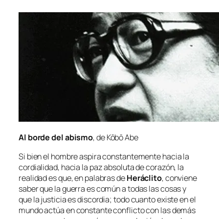
Al bor­de del abis­mo
, de Kōbō Abe
Si bien el hom­bre as­pi­ra cons­tan­te­men­te ha­cia la
cor­dia­li­dad, ha­cia la paz ab­so­lu­ta de co­ra­zón, la
reali­dad es que, en pa­la­bras de
Heráclito
,
con­vie­ne
sa­ber que la gue­rra es co­mún a to­das las co­sas y
que la jus­ti­cia es dis­cor­dia
; to­do cuan­to exis­te en el
mun­do ac­túa en cons­tan­te con­flic­to con las de­más