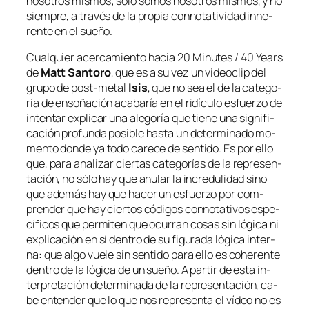
no­so­tros mis­mos; só­lo so­mos no­so­tros mis­mos, y no
siem­pre, a tra­vés de la pro­pia con­no­ta­ti­vi­dad inhe­
ren­te en el sueño.
Cualquier acer­ca­mien­to ha­cia
20 Minutes / 40 Years
de
Matt Santoro
, que es a su vez un vi­deo­clip del
gru­po de
post-metal
Isis
, que no sea el de la ca­te­go­
ría de en­so­ña­ción aca­ba­ría en el ri­dícu­lo es­fuer­zo de
in­ten­tar ex­pli­car una ale­go­ría que tie­ne una sig­ni­fi­
ca­ción pro­fun­da po­si­ble has­ta un de­ter­mi­na­do mo­
men­to don­de ya to­do ca­re­ce de sen­ti­do. Es por ello
que, pa­ra ana­li­zar cier­tas ca­te­go­rías de la re­pre­sen­
ta­ción, no só­lo hay que anu­lar la in­cre­du­li­dad sino
que ade­más hay que ha­cer un es­fuer­zo por com­
pren­der que hay cier­tos có­di­gos con­no­ta­ti­vos es­pe­
cí­fi­cos que per­mi­ten que ocu­rran co­sas sin ló­gi­ca ni
ex­pli­ca­ción en sí den­tro de su fi­gu­ra­da ló­gi­ca in­ter­
na: que al­go vue­le sin sen­ti­do pa­ra ello es cohe­ren­te
den­tro de la ló­gi­ca de un sue­ño. A par­tir de es­ta in­
ter­pre­ta­ción de­ter­mi­na­da de la re­pre­sen­ta­ción, ca­
be en­ten­der que lo que nos re­pre­sen­ta el ví­deo no es