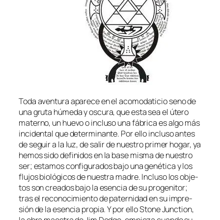
Toda aven­tu­ra apa­re­ce en el aco­mo­da­ti­cio seno de
una gru­ta hú­me­da y os­cu­ra, que es­ta sea el úte­ro
ma­terno, un hue­vo o in­clu­so una fá­bri­ca es al­go más
in­ci­den­tal que de­ter­mi­nan­te. Por ello in­clu­so an­tes
de se­guir a la luz, de sa­lir de nues­tro pri­mer ho­gar, ya
he­mos si­do de­fi­ni­dos en la ba­se mis­ma de nues­tro
ser; es­ta­mos con­fi­gu­ra­dos ba­jo una ge­né­ti­ca y los
flu­jos bio­ló­gi­cos de nues­tra ma­dre. Incluso los ob­je­
tos son crea­dos ba­jo la esen­cia de su pro­ge­ni­tor;
tras el re­co­no­ci­mien­to de pa­ter­ni­dad en su im­pre­
sión de la esen­cia pro­pia. Y por ello Stone Junction,
la obra maes­tra de Jim Dodge, em­pie­za cuan­do su