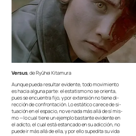
Versus
, de Ryûhei Kitamura
Aunque pue­da re­sul­tar evi­den­te, to­do mo­vi­mien­to
es ha­cia al­gu­na par­te: el es­ta­tis­mo no se orien­ta,
pues se en­cuen­tra fi­jo, y por ex­ten­sión no tie­ne di­
rec­ción de con­fron­ta­ción. Lo es­tá­ti­co ca­re­ce de si­
tua­ción en el es­pa­cio, no ve na­da más allá de sí mis­
mo —lo cual tie­ne un ejem­plo bas­tan­te evi­den­te en
el adic­to, el cual es­tá es­tan­ca­do en su adic­ción, no
pue­de ir más allá de ella, y por ello su­pe­di­ta su vi­da