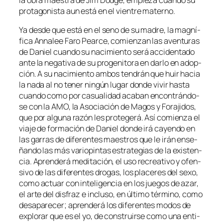
pro­ta­go­nis­ta aun es­tá en el vien­tre materno.
Ya des­de que es­tá en el seno de su ma­dre, la mag­ní­
fi­ca Annalee Faro Pearce, co­mien­zan las aven­tu­ras
de Daniel cuan­do su na­ci­mien­to se­rá ac­ci­den­ta­do
an­te la ne­ga­ti­va de su pro­ge­ni­to­ra en dar­lo en adop­
ción. A su na­ci­mien­to am­bos ten­drán que huir ha­cia
la na­da al no te­ner nin­gún lu­gar don­de vi­vir has­ta
cuan­do co­mo por ca­sua­li­dad aca­ban en­con­trán­do­
se con la AMO, la Asociación de Magos y Forajidos,
que por al­gu­na ra­zón les pro­te­ge­rá. Así co­mien­za el
via­je de for­ma­ción de Daniel don­de irá ca­yen­do en
las ga­rras de di­fe­ren­tes maes­tros que le irán en­se­
ñan­do las más va­rio­pin­tas es­tra­te­gias de la exis­ten­
cia. Aprenderá me­di­ta­ción, el uso re­crea­ti­vo y ofen­
si­vo de las di­fe­ren­tes dro­gas, los pla­ce­res del se­xo,
co­mo ac­tuar con in­te­li­gen­cia en los jue­gos de azar,
el ar­te del dis­fraz e in­clu­so, en úl­ti­mo tér­mino, co­mo
des­apa­re­cer; apren­de­rá los di­fe­ren­tes mo­dos de
ex­plo­rar que es el yo, de cons­truir­se co­mo una en­ti­