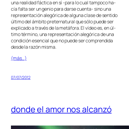
una reali­dad fác­ti­ca en sí ‑pa­ra lo cual tam­po­co ha­
cía fal­ta ser un ge­nio pa­ra dar­se cuenta- sino una
re­pre­sen­ta­ción ale­gó­ri­ca de al­gu­na cla­se de sen­ti­do
úl­ti­mo del ám­bi­to pre­ter­na­tu­ral que só­lo pue­de ser
ex­pli­ca­do a tra­vés de la me­tá­fo­ra. El ví­deo es, en úl­
ti­mo tér­mino, una re­pre­sen­ta­ción ale­gó­ri­ca de una
con­di­ción esen­cial que no pue­de ser com­pren­di­da
des­de la ra­zón misma.
(más…)
07/07/2012
donde el amor nos alcanzó