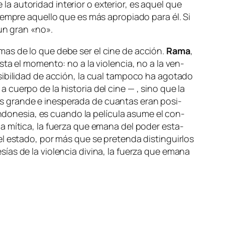
u­to­ri­dad in­te­rior o ex­te­rior, es aquel que
 siem­pre aque­llo que es más apro­pia­do pa­ra él. Si
o un gran «no».
mas de lo que de­be ser el ci­ne de ac­ción.
Rama
,
s­ta el mo­men­to: no a la vio­len­cia, no a la ven­
i­bi­li­dad de ac­ción, la cual tam­po­co ha ago­ta­do
a cuer­po de la his­to­ria del ci­ne — , sino que la
s gran­de e ines­pe­ra­da de cuan­tas eran po­si­
Indonesia, es cuan­do la pe­lí­cu­la asu­me el con­
ia mí­ti­ca, la fuer­za que ema­na del po­der es­ta­
l es­ta­do, por más que se pre­ten­da dis­tin­guir­los
as de la vio­len­cia di­vi­na, la fuer­za que ema­na