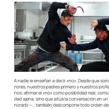
A na­die le en­se­ñan a de­cir «no». Desde que so­mos
rio­res, nues­tros pa­dres pri­me­ro y nues­tros pro­f
nos; afir­mar el «no» co­mo po­si­bi­li­dad real, co­
dad aje­na, sino que si­túa la con­ver­sa­ción en un em
no­rar­lo — , tam­bién des­com­po­ne to­do or­den de 