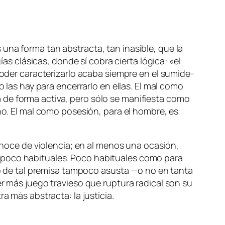
 una for­ma tan abs­trac­ta, tan inasi­ble, que la
gías clá­si­cas, don­de sí co­bra cier­ta ló­gi­ca: «el
der ca­rac­te­ri­zar­lo aca­ba siem­pre en el su­mi­de­
no las hay pa­ra en­ce­rrar­lo en ellas. El mal co­mo
e for­ma ac­ti­va, pe­ro só­lo se ma­ni­fies­ta co­mo
no. El mal co­mo po­se­sión, pa­ra el hom­bre, es
no­ce de vio­len­cia; en al me­nos una oca­sión,
po­co ha­bi­tua­les. Poco ha­bi­tua­les co­mo pa­ra
iendo de tal pre­mi­sa tam­po­co asus­ta —o no en tan­ta
 más jue­go tra­vie­so que rup­tu­ra ra­di­cal son su
ra más abs­trac­ta: la justicia.