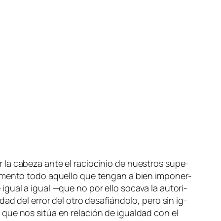
a ca­be­za an­te el ra­cio­ci­nio de nues­tros su­pe­
gu­men­to to­do aque­llo que ten­gan a bien im­po­ner­
 igual a igual —que no por ello so­ca­va la au­to­ri­
­dad del error del otro de­sa­fián­do­lo, pe­ro sin ig­
o que nos si­túa en re­la­ción de igual­dad con el