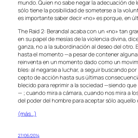
mun­do. Quien no sa­be ne­gar la ade­cua­ción de los
só­lo tie­ne la po­si­bi­li­dad de so­me­ter­se a la v
es im­por­tan­te sa­ber de­cir «no» es por­que, en úl­t
The Raid 2: Berandal
aca­ba con un «no» tan gran­d
en su pa­pel de me­sías de la vio­len­cia di­vi­na, di
gan­za, no a la su­bor­di­na­ción al de­seo del otro. 
has­ta el mo­men­to —a pe­sar de con­te­ner al­gu­nas 
re­in­ven­ta en un mo­men­to da­do co­mo un mo­vi­mi
bles: al ne­gar­se a lu­char, a se­guir bus­can­do por
cep­to de ac­ción has­ta sus úl­ti­mas con­se­cuen­cia
ble­ci­do pa­ra re­pri­mir a la so­cie­dad —sien­do q
— ; cuan­do mi­ra a cá­ma­ra, cuan­do nos mi­ra a lo
del po­der del hom­bre pa­ra acep­tar só­lo aque­ll
(más…)
27/06/2014