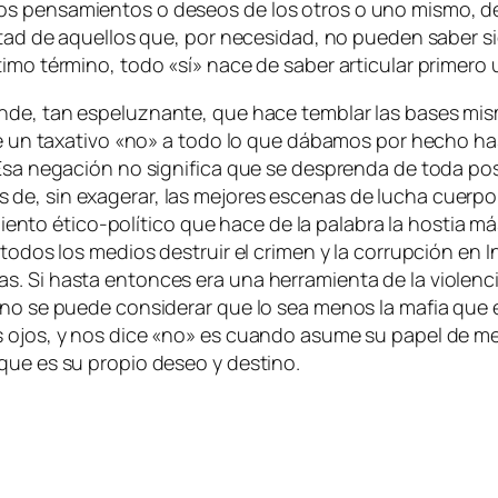
 pen­sa­mien­tos o de­seos de los otros o uno mis­mo, de la a
o­lun­tad de aque­llos que, por ne­ce­si­dad, no pue­den sa­ber
i­mo tér­mino, to­do «sí» na­ce de sa­ber ar­ti­cu­lar pri­me­r
e, tan es­pe­luz­nan­te, que ha­ce tem­blar las ba­ses mis­
­ce un ta­xa­ti­vo «no» a to­do lo que dá­ba­mos por he­cho ha
Esa ne­ga­ción no sig­ni­fi­ca que se des­pren­da de to­da po­s
de, sin exa­ge­rar, las me­jo­res es­ce­nas de lu­cha cuer­po 
en­to ético-político que ha­ce de la pa­la­bra la hos­tia má
 to­dos los me­dios des­truir el cri­men y la co­rrup­ción en 
s. Si has­ta en­ton­ces era una he­rra­mien­ta de la vio­len­c
ue no se pue­de con­si­de­rar que lo sea me­nos la ma­fia que e
s ojos, y nos di­ce «no» es cuan­do asu­me su pa­pel de me­sí
o que es su pro­pio de­seo y destino.