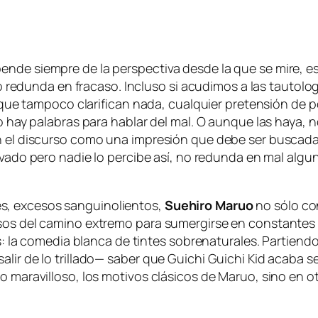
­de siem­pre de la pers­pec­ti­va des­de la que se mi­re, es
arlo re­dun­da en fra­ca­so. Incluso si acu­di­mos a las tau­to­lo­
 tam­po­co cla­ri­fi­can na­da, cual­quier pre­ten­sión de po­
. No hay pa­la­bras pa­ra ha­blar del mal. O aun­que las ha­ya, 
n el dis­cur­so co­mo una im­pre­sión que de­be ser bus­ca­da d
va­do
pe­ro na­die lo per­ci­be así, no re­dun­da en mal al­gu
s, ex­ce­sos san­gui­no­lien­tos,
Suehiro Maruo
no só­lo co­
sos del ca­mino ex­tre­mo pa­ra su­mer­gir­se en cons­tan­tes 
a­les: la co­me­dia blan­ca de tin­tes so­bre­na­tu­ra­les. Part
a­lir de lo tri­lla­do— sa­ber que
Guichi Guichi Kid
aca­ba ser
 ma­ra­vi­llo­so, los mo­ti­vos clá­si­cos de Maruo, sino en ot