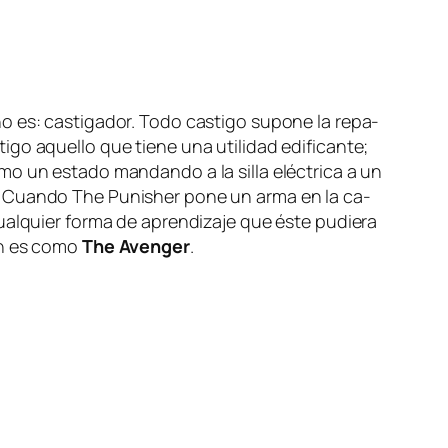
no es: cas­ti­ga­dor. Todo cas­ti­go su­po­ne la re­pa­
go aque­llo que tie­ne una uti­li­dad edi­fi­can­te;
­mo un es­ta­do man­dan­do a la si­lla eléc­tri­ca a un
ción. Cuando The Punisher po­ne un ar­ma en la ca­
ual­quier for­ma de apren­di­za­je que és­te pu­die­ra
ón es co­mo
The Avenger
.