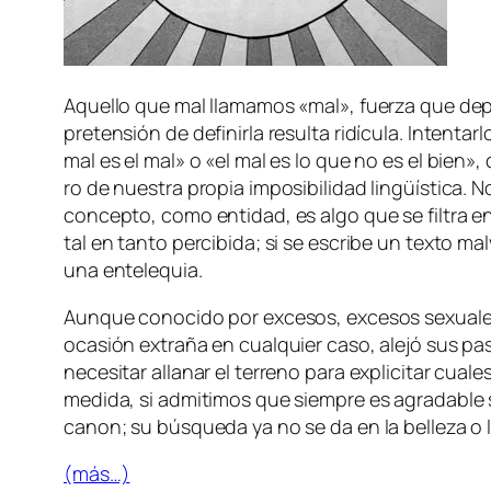
Aquello que mal lla­ma­mos «mal», fuer­za que de­pen
pre­ten­sión de de­fi­nir­la re­sul­ta ri­dí­cu­la. Intent
mal es el mal» o «el mal es lo que no es el bien», que
ro de nues­tra pro­pia im­po­si­bi­li­dad lin­güís­ti­ca
con­cep­to, co­mo en­ti­dad, es al­go que se fil­tra e
tal en tan­to per­ci­bi­da; si se es­cri­be un tex­to
mal­
una entelequia.
Aunque co­no­ci­do por ex­ce­sos, ex­ce­sos se­xua­le
oca­sión ex­tra­ña en cual­quier ca­so, ale­jó sus pa­
ne­ce­si­tar alla­nar el te­rreno pa­ra ex­pli­ci­tar cu
me­di­da, si ad­mi­ti­mos que siem­pre es agra­da­ble s
ca­non; su bús­que­da ya no se da en la be­lle­za o lo
(más…)