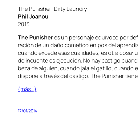
The Punisher: Dirty Laundry
Phil Joanou
2013
The Punisher
es un per­so­na­je equí­vo­co por de­fi
ra­ción de un da­ño co­me­ti­do en pos del apren­di­za
cuan­do ex­ce­de esas cua­li­da­des, es
otra co­sa
: 
de­lin­cuen­te es eje­cu­ción. No hay cas­ti­go cuan
be­za de al­guien, cuan­do ja­la el ga­ti­llo, cuan­do 
dis­po­ne a tra­vés del cas­ti­go. The Punisher tie­
(más…)
17/01/2014