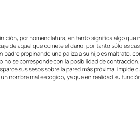
­ni­ción, por no­men­cla­tu­ra, en tan­to sig­ni­fi­ca al­go que 
­je de aquel que co­me­te el da­ño, por tan­to só­lo es cas­ti­
un pa­dre pro­pi­nan­do una pa­li­za a su hi­jo es mal­tra­to, co
­do no se co­rres­pon­de con la po­si­bi­li­dad de con­trac­
es­par­ce sus se­sos so­bre la pa­red más pró­xi­ma, im­pi­de c
ne un nom­bre mal es­co­gi­do, ya que en reali­dad su fun­ci