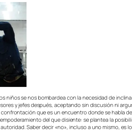
 ni­ños se nos bom­bar­dea con la ne­ce­si­dad de in­cli­nar l
e­so­res y je­fes des­pués, acep­tan­do sin dis­cu­sión ni ar­
mo con­fron­ta­ción que es un en­cuen­tro don­de se ha­bla de
­po­de­ra­mien­to del que di­sien­te: se plan­tea la po­si­bi­li
au­to­ri­dad. Saber de­cir «no», in­clu­so a uno mis­mo, es l