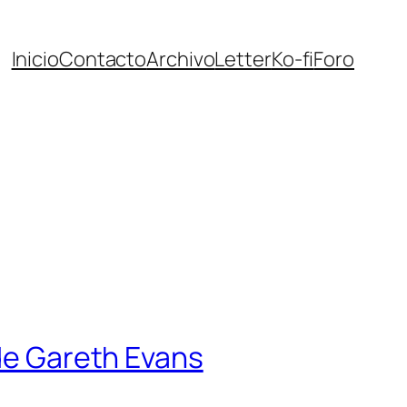
Inicio
Contacto
Archivo
Letter
Ko-fi
Foro
 de Gareth Evans