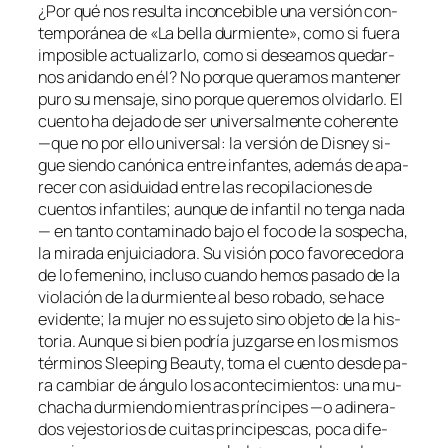
¿Por qué nos re­sul­ta in­con­ce­bi­ble una ver­sión con­
tem­po­rá­nea de «La be­lla dur­mien­te», co­mo si fue­ra
im­po­si­ble ac­tua­li­zar­lo, co­mo si de­sea­mos que­dar­
nos ani­dan­do en él? No por­que que­ra­mos man­te­ner
pu­ro su men­sa­je, sino por­que que­re­mos ol­vi­dar­lo. El
cuen­to ha de­ja­do de ser uni­ver­sal­men­te cohe­ren­te
—que no por ello uni­ver­sal: la ver­sión de
Disney
si­
gue sien­do ca­nó­ni­ca en­tre in­fan­tes, ade­más de apa­
re­cer con asi­dui­dad en­tre las re­co­pi­la­cio­nes de
cuen­tos in­fan­ti­les; aun­que de in­fan­til no ten­ga na­da
— en tan­to con­ta­mi­na­do ba­jo el fo­co de la sos­pe­cha,
la mi­ra­da en­jui­cia­do­ra. Su vi­sión po­co fa­vo­re­ce­do­ra
de lo fe­me­nino, in­clu­so cuan­do he­mos pa­sa­do de la
vio­la­ción de la dur­mien­te al be­so ro­ba­do, se ha­ce
evi­den­te; la mu­jer no es su­je­to sino ob­je­to de la his­
to­ria. Aunque si bien po­dría juz­gar­se en los mis­mos
tér­mi­nos
Sleeping Beauty
, to­ma el cuen­to des­de pa­
ra cam­biar de án­gu­lo los acon­te­ci­mien­tos: una mu­
cha­cha dur­mien­do mien­tras prín­ci­pes —o adi­ne­ra­
dos ve­jes­to­rios de cui­tas prin­ci­pes­cas, po­ca di­fe­