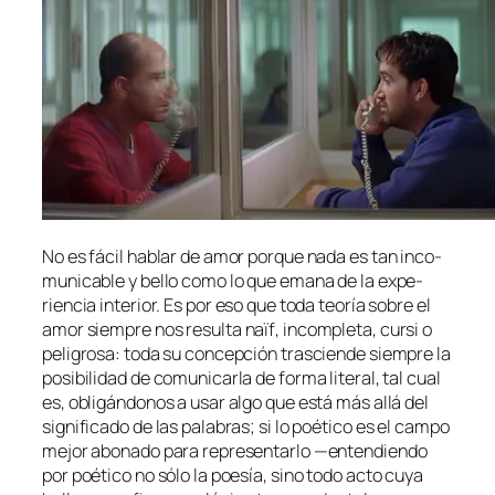
No es fá­cil ha­blar de amor por­que na­da es tan in­co­
mu­ni­ca­ble y be­llo co­mo lo que ema­na de la ex­pe­
rien­cia in­te­rior. Es por eso que to­da teo­ría so­bre el
amor siem­pre nos re­sul­ta
naïf
, in­com­ple­ta, cur­si o
pe­li­gro­sa: to­da su con­cep­ción tras­cien­de siem­pre la
po­si­bi­li­dad de co­mu­ni­car­la de for­ma li­te­ral, tal cual
es, obli­gán­do­nos a usar al­go que es­tá más allá del
sig­ni­fi­ca­do de las pa­la­bras; si lo poé­ti­co es el cam­po
me­jor abo­na­do pa­ra re­pre­sen­tar­lo —en­ten­dien­do
por poé­ti­co no só­lo la poe­sía, sino to­do ac­to cu­ya