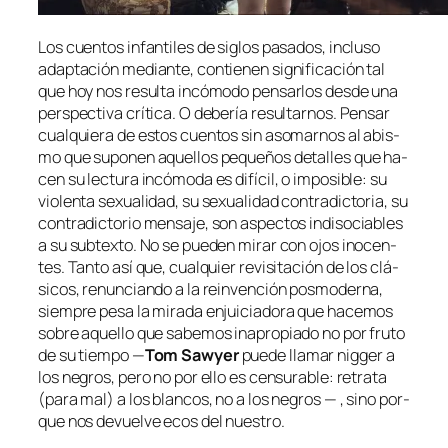
Los cuen­tos in­fan­ti­les de si­glos pa­sa­dos, in­clu­so
adap­ta­ción me­dian­te, con­tie­nen sig­ni­fi­ca­ción tal
que hoy nos re­sul­ta in­có­mo­do pen­sar­los des­de una
pers­pec­ti­va crí­ti­ca. O de­be­ría re­sul­tar­nos. Pensar
cual­quie­ra de es­tos cuen­tos sin aso­mar­nos al abis­
mo que su­po­nen aque­llos pe­que­ños de­ta­lles que ha­
cen su lec­tu­ra in­có­mo­da es di­fí­cil, o im­po­si­ble: su
vio­len­ta se­xua­li­dad, su se­xua­li­dad con­tra­dic­to­ria, su
con­tra­dic­to­rio men­sa­je, son as­pec­tos in­di­so­cia­bles
a su sub­tex­to. No se pue­den mi­rar con ojos ino­cen­
tes. Tanto así que, cual­quier re­vi­si­ta­ción de los clá­
si­cos, re­nun­cian­do a la re­in­ven­ción pos­mo­der­na,
siem­pre pe­sa la mi­ra­da en­jui­cia­do­ra que ha­ce­mos
so­bre aque­llo que sa­be­mos inapro­pia­do no por fru­to
de su tiem­po —
Tom Sawyer
pue­de lla­mar
nig­ger
a
los ne­gros, pe­ro no por ello es cen­su­ra­ble: re­tra­ta
(pa­ra mal) a los blan­cos, no a los ne­gros — , sino por­
que nos de­vuel­ve ecos del nuestro.