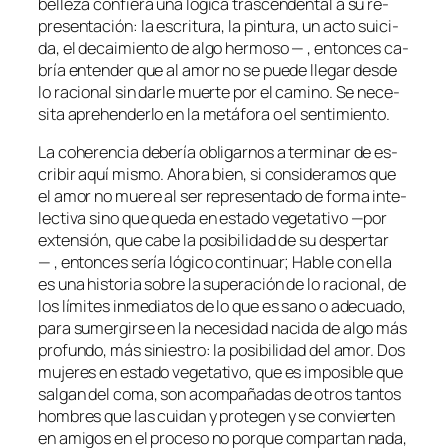
be­lle­za con­fie­ra una ló­gi­ca tras­cen­den­tal a su re­
pre­sen­ta­ción: la es­cri­tu­ra, la pin­tu­ra, un ac­to sui­ci­
da, el de­cai­mien­to de al­go her­mo­so — , en­ton­ces ca­
bría en­ten­der que al amor no se pue­de lle­gar des­de
lo ra­cio­nal sin dar­le muer­te por el ca­mino. Se ne­ce­
si­ta aprehen­der­lo en la me­tá­fo­ra o el sentimiento.
La co­he­ren­cia de­be­ría obli­gar­nos a ter­mi­nar de es­
cri­bir aquí mis­mo. Ahora bien, si con­si­de­ra­mos que
el amor no mue­re al ser re­pre­sen­ta­do de for­ma in­te­
lec­ti­va sino que que­da en es­ta­do ve­ge­ta­ti­vo —por
ex­ten­sión, que ca­be la po­si­bi­li­dad de su des­per­tar
— , en­ton­ces se­ría ló­gi­co con­ti­nuar;
Hable con ella
es una his­to­ria so­bre la su­pera­ción de lo ra­cio­nal, de
los lí­mi­tes in­me­dia­tos de lo que es sano o ade­cua­do,
pa­ra su­mer­gir­se en la ne­ce­si­dad na­ci­da de al­go más
pro­fun­do, más si­nies­tro: la po­si­bi­li­dad del amor. Dos
mu­je­res en es­ta­do ve­ge­ta­ti­vo, que es im­po­si­ble que
sal­gan del co­ma, son acom­pa­ña­das de otros tan­tos
hom­bres que las cui­dan y pro­te­gen y se con­vier­ten
en ami­gos en el pro­ce­so no por­que com­par­tan na­da,