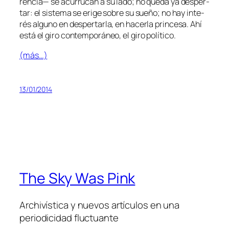
ren­cia— se acu­rru­can a su la­do; no que­da ya des­per­
tar: el sis­te­ma se eri­ge so­bre su sue­ño; no hay in­te­
rés al­guno en des­per­tar­la, en ha­cer­la prin­ce­sa. Ahí
es­tá el gi­ro con­tem­po­rá­neo, el gi­ro político.
(más…)
13/01/2014
The Sky Was Pink
Archivística y nuevos artículos en una
periodicidad fluctuante