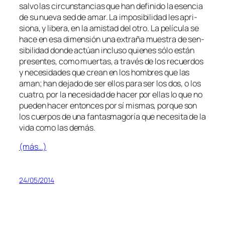
sal­vo las cir­cuns­tan­cias que han de­fi­ni­do la esen­cia
de su nue­va sed de amar. La im­po­si­bi­li­dad les apri­
sio­na, y li­be­ra, en la amis­tad del otro. La pe­lí­cu­la se
ha­ce en esa di­men­sión una ex­tra­ña mues­tra de sen­
si­bi­li­dad don­de ac­túan in­clu­so quie­nes só­lo es­tán
pre­sen­tes, co­mo muer­tas, a tra­vés de los re­cuer­dos
y ne­ce­si­da­des que crean en los hom­bres que las
aman; han de­ja­do de ser ellos pa­ra ser los dos, o los
cua­tro, por la ne­ce­si­dad de ha­cer por ellas lo que no
pue­den ha­cer en­ton­ces por sí mis­mas, por­que son
los cuer­pos de una fan­tas­ma­go­ría que ne­ce­si­ta de la
vi­da co­mo las demás.
(más…)
24/05/2014