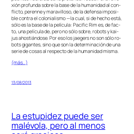
xión pro­fun­da so­bre la ba­se de la hu­ma­ni­dad al con­
flic­to, pe­ren­ne y ma­ra­vi­llo­so, de la de­fen­sa im­po­si­
ble con­tra el co­lo­nia­lis­mo —la cual, si de he­cho es­tá,
só­lo es la ba­se de la pe­lí­cu­la:
Pacific Rim
es,
de fac­
to
, una pe­lí­cu­la de, pe­ro no só­lo so­bre, ro­bots y
kai­
jus
ahos­tián­do­se. Por eso los
jae­gers
no son só­lo ro­
bots gi­gan­tes, sino que son la de­ter­mi­na­ción de una
se­rie de co­sas al res­pec­to de la hu­ma­ni­dad misma.
(más…)
13/08/2013
La estupidez puede ser
malévola, pero al menos