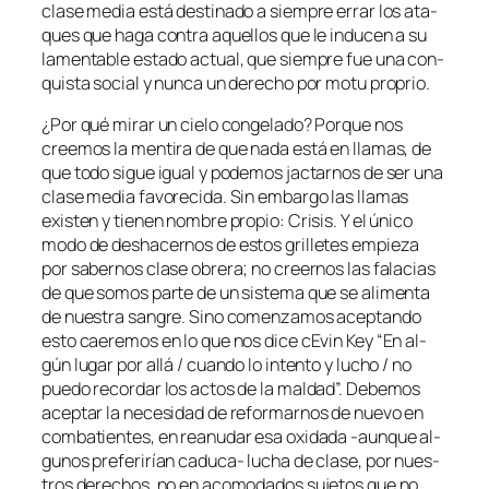
cla­se me­dia es­tá des­ti­na­do a siem­pre errar los ata­
ques que ha­ga con­tra aque­llos que le in­du­cen a su
la­men­ta­ble es­ta­do ac­tual, que siem­pre fue una con­
quis­ta so­cial y nun­ca un de­re­cho por mo­tu proprio.
¿Por qué mi­rar un cie­lo con­ge­la­do? Porque nos
cree­mos la men­ti­ra de que na­da es­tá en lla­mas, de
que to­do si­gue igual y po­de­mos jac­tar­nos de ser una
cla­se me­dia fa­vo­re­ci­da. Sin em­bar­go las lla­mas
exis­ten y tie­nen nom­bre pro­pio: Crisis. Y el úni­co
mo­do de des­ha­cer­nos de es­tos gri­lle­tes em­pie­za
por sa­ber­nos cla­se obre­ra; no creer­nos las fa­la­cias
de que so­mos par­te de un sis­te­ma que se ali­men­ta
de nues­tra san­gre. Sino co­men­za­mos acep­tan­do
es­to cae­re­mos en lo que nos di­ce cEvin Key “En al­
gún lu­gar por allá / cuan­do lo in­ten­to y lu­cho / no
pue­do re­cor­dar los ac­tos de la mal­dad”. Debemos
acep­tar la ne­ce­si­dad de re­for­mar­nos de nue­vo en
com­ba­tien­tes, en reanu­dar esa oxi­da­da ‑aun­que al­
gu­nos pre­fe­ri­rían caduca- lu­cha de cla­se, por nues­
tros de­re­chos, no en aco­mo­da­dos su­je­tos que no