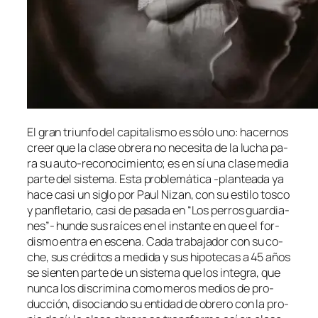
El gran triun­fo del ca­pi­ta­lis­mo es só­lo uno: ha­cer­nos
creer que la cla­se obre­ra no ne­ce­si­ta de la lu­cha pa­
ra su auto-reconocimiento; es en sí una cla­se me­dia
par­te del sis­te­ma. Esta pro­ble­má­ti­ca ‑plan­tea­da ya
ha­ce ca­si un si­glo por Paul Nizan, con su es­ti­lo tos­co
y pan­fle­ta­rio, ca­si de pa­sa­da en “Los pe­rros guar­dia­
nes”- hun­de sus raí­ces en el ins­tan­te en que el for­
dis­mo en­tra en es­ce­na. Cada tra­ba­ja­dor con su co­
che, sus cré­di­tos a me­di­da y sus hi­po­te­cas a 45 años
se sien­ten par­te de un sis­te­ma que los in­te­gra, que
nun­ca los dis­cri­mi­na co­mo me­ros me­dios de pro­
duc­ción, di­so­cian­do su en­ti­dad de obre­ro con la pro­