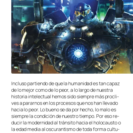
Incluso par­tien­do de que la hu­ma­ni­dad es tan ca­paz
de lo me­jor co­mo de lo peor, a lo lar­go de nues­tra
his­to­ria in­te­lec­tual he­mos si­do siem­pre más pro­cli­
ves a pa­rar­nos en los pro­ce­sos que nos han lle­va­do
ha­cia lo peor. Lo bueno se da por he­cho, lo ma­lo es
siem­pre la con­di­ción de nues­tro tiem­po. Por eso re­
du­cir la mo­der­ni­dad al trán­si­to ha­cia el ho­lo­caus­to o
la edad me­dia al os­cu­ran­tis­mo de to­da for­ma cul­tu­