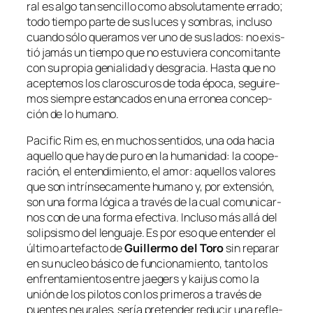
ral es al­go tan sen­ci­llo co­mo ab­so­lu­ta­men­te erra­do;
to­do tiem­po par­te de sus lu­ces y som­bras, in­clu­so
cuan­do só­lo que­ra­mos ver uno de sus la­dos: no exis­
tió ja­más un tiem­po que no es­tu­vie­ra con­co­mi­tan­te
con su pro­pia ge­nia­li­dad y des­gra­cia. Hasta que no
acep­te­mos los cla­ros­cu­ros de to­da épo­ca, se­gui­re­
mos siem­pre es­tan­ca­dos en una erro­nea con­cep­
ción de lo humano.
Pacific Rim
es, en mu­chos sen­ti­dos, una oda ha­cia
aque­llo que hay de pu­ro en la hu­ma­ni­dad: la coope­
ra­ción, el en­ten­di­mien­to, el amor: aque­llos va­lo­res
que son in­trín­se­ca­men­te hu­mano y, por ex­ten­sión,
son una for­ma ló­gi­ca a tra­vés de la cual co­mu­ni­car­
nos con de una for­ma efec­ti­va. Incluso más allá del
so­lip­sis­mo del len­gua­je. Es por eso que en­ten­der el
úl­ti­mo ar­te­fac­to de
Guillermo del Toro
sin re­pa­rar
en su nu­cleo bá­si­co de fun­cio­na­mien­to, tan­to los
en­fren­ta­mien­tos en­tre
jae­gers
y
kai­jus
co­mo la
unión de los pi­lo­tos con los pri­me­ros a tra­vés de
puen­tes neu­ra­les, se­ría pre­ten­der re­du­cir una re­fle­