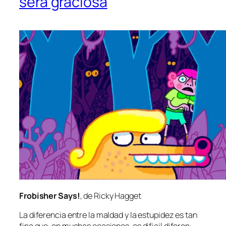
será graciosa
Frobisher Says!
, de Ricky Hagget
La di­fe­ren­cia en­tre la mal­dad y la es­tu­pi­dez es tan