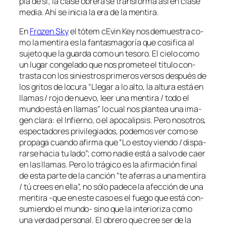
pia de sí; la cla­se obre­ra se trans­for­ma así en cla­se
me­dia. Ahí se ini­cia la era de la mentira.
En
Frozen Sky
el tó­tem cEvin Key nos de­mues­tra co­
mo la men­ti­ra es la fan­tas­ma­go­ría que co­si­fi­ca al
su­je­to que la guar­da co­mo un te­so­ro. El cie­lo co­mo
un lu­gar con­ge­la­do que nos pro­me­te el tí­tu­lo con­
tras­ta con los si­nies­tros pri­me­ros ver­sos des­pués de
los gri­tos de lo­cu­ra “Llegar a lo al­to, la al­tu­ra es­tá en
lla­mas / ro­jo de nue­vo, leer una men­ti­ra / to­do el
mun­do es­tá en lla­mas” lo cual nos plan­tea una ima­
gen cla­ra: el Infierno, o el apo­ca­lip­sis. Pero no­so­tros,
es­pec­ta­do­res pri­vi­le­gia­dos, po­de­mos ver co­mo se
pro­pa­ga cuan­do afir­ma que “Lo es­toy vien­do / dis­pa­
rar­se ha­cia tu la­do”; co­mo na­die es­tá a sal­vo de caer
en las lla­mas. Pero lo trá­gi­co es la afir­ma­ción fi­nal
de es­ta par­te de la can­ción “te afe­rras a una men­ti­ra
/ tú crees en ella”, no só­lo pa­de­ce la afec­ción de una
men­ti­ra ‑que en es­te ca­so es el fue­go que es­tá con­
su­mien­do el mundo- sino que la in­te­rio­ri­za co­mo
una ver­dad per­so­nal. El obre­ro que cree ser de la