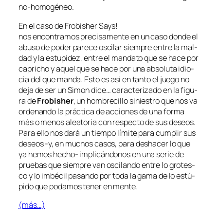
no-homogéneo.
En el ca­so de
Frobisher Says!
nos en­con­tra­mos pre­ci­sa­men­te en un ca­so don­de el
abu­so de po­der pa­re­ce os­ci­lar siem­pre en­tre la mal­
dad y la es­tu­pi­dez, en­tre el man­da­to que se ha­ce por
ca­pri­cho y aquel que se ha­ce por una ab­so­lu­ta idio­
cia del que man­da. Esto es así en tan­to el jue­go no
de­ja de ser un
Simon di­ce…
ca­rac­te­ri­za­do en la fi­gu­
ra de
Frobisher
, un hom­bre­ci­llo si­nies­tro que nos va
or­de­nan­do la prác­ti­ca de ac­cio­nes de una for­ma
más o me­nos alea­to­ria con res­pec­to de sus de­seos.
Para ello nos da­rá un tiem­po lí­mi­te pa­ra cum­plir sus
de­seos ‑y, en mu­chos ca­sos, pa­ra des­ha­cer lo que
ya he­mos hecho- im­pli­cán­do­nos en una se­rie de
prue­bas que siem­pre van os­ci­lan­do en­tre lo gro­tes­
co y lo im­bé­cil pa­san­do por to­da la ga­ma de lo es­tú­
pi­do que po­da­mos te­ner en mente.
(más…)