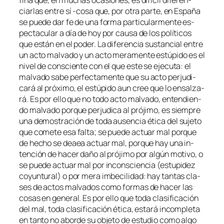
fi­na que, en mu­chas oca­sio­nes, es di­fi­cil di­fe­ren­
ciar­las en­tre sí ‑co­sa que, por otra par­te, en
España
se pue­de dar fe de una for­ma par­ti­cu­lar­men­te es­
pec­ta­cu­lar a día de hoy por cau­sa de los po­lí­ti­cos
que es­tán en el po­der. La di­fe­ren­cia sus­tan­cial en­tre
un ac­to mal­va­do y un ac­to me­ra­men­te es­tú­pi­do es el
ni­vel de cons­cien­te con el que es­te se eje­cu­ta: el
mal­va­do sa­be per­fec­ta­men­te que su ac­to per­ju­di­
ca­rá al pró­xi­mo, el es­tú­pi­do aun cree que lo en­sal­za­
rá. Es por ello que no to­do ac­to mal­va­do, en­ten­dien­
do mal­va­do por­que per­ju­di­ca al pró­ji­mo, es siem­pre
una de­mos­tra­ción de to­da au­sen­cia éti­ca del su­je­to
que co­me­te esa fal­ta; se pue­de ac­tuar mal por­que
de he­cho se deaea ac­tuar mal, por­que hay una in­
ten­ción de ha­cer da­ño al pró­ji­mo por al­gún mo­ti­vo, o
se pue­de ac­tuar mal por in­cons­cien­cia (es­tu­pi­dez
co­yun­tu­ral) o por me­ra im­be­ci­li­dad: hay tan­tas cla­
ses de ac­tos mal­va­dos co­mo for­mas de ha­cer las
co­sas en ge­ne­ral. Es por ello que to­da cla­si­fi­ca­ción
del mal, to­da cla­si­fi­ca­ción éti­ca, es­ta­rá in­com­ple­ta
en tan­to no abor­de su ob­je­to de es­tu­dio co­mo al­go