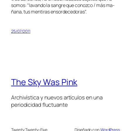
so­mos: “la­van­do la san­gre que co­noz­co / más ma­
ña­na, tus men­ti­ras ensordecedoras”.
25/07/2011
The Sky Was Pink
Archivística y nuevos artículos en una
periodicidad fluctuante
Twenty Twenty-Five
Diseñado con
WordPress