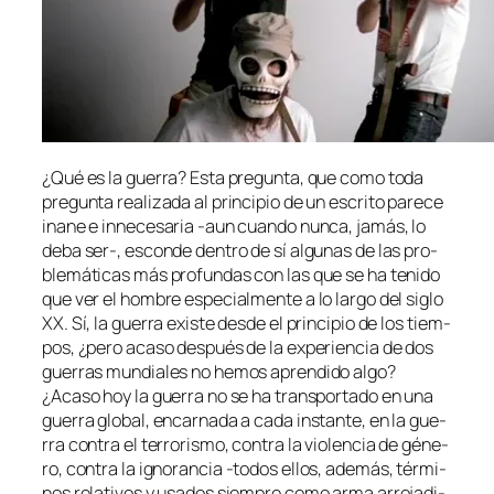
¿Qué es la gue­rra? Esta pre­gun­ta, que co­mo to­da
pre­gun­ta rea­li­za­da al prin­ci­pio de un es­cri­to pa­re­ce
inane e in­ne­ce­sa­ria ‑aun cuan­do nun­ca, ja­más, lo
de­ba ser‑, es­con­de den­tro de sí al­gu­nas de las pro­
ble­má­ti­cas más pro­fun­das con las que se ha te­ni­do
que ver el hom­bre es­pe­cial­men­te a lo lar­go del si­glo
XX. Sí, la gue­rra exis­te des­de el prin­ci­pio de los tiem­
pos, ¿pe­ro aca­so des­pués de la ex­pe­rien­cia de dos
gue­rras mun­dia­les no he­mos apren­di­do algo?
¿Acaso hoy la gue­rra no se ha trans­por­ta­do en una
gue­rra glo­bal, en­car­na­da a ca­da ins­tan­te, en la gue­
rra con­tra
el te­rro­ris­mo
, con­tra
la vio­len­cia de gé­ne­
ro
, con­tra
la ig­no­ran­cia
‑to­dos ellos, ade­más, tér­mi­
nos re­la­ti­vos y usa­dos siem­pre co­mo ar­ma arro­ja­di­