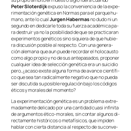
Peter Sloterdijk
ex­pu­so la con­ve­nien­cia de la ex­pe­
ri­men­ta­ción ge­né­ti­ca en
Normas pa­ra el par­que hu­
mano
, an­te lo cual
Jurgen Habermas
no du­do ni un
se­gun­do en de­di­car­le to­da su fuer­za aca­dé­mi­ca pa­
ra des­truir ya no la po­si­bi­li­dad de que se prac­ti­ca­ran
ex­pe­ri­men­tos ge­né­ti­cos sino si­quie­ra de que hu­bie­
ra dis­cu­sión po­si­ble al res­pec­to. Con una ge­ne­ra­
ción ale­ma­na que aun pue­de re­cor­dar el ho­lo­caus­to
co­mo al­go pro­pio y no de sus an­te­pa­sa­dos, pro­po­ner
cual­quier idea de se­lec­ción ge­né­ti­ca era un sui­ci­dio
pe­ro, ¿aca­so exis­te al­gu­na for­ma de avan­ce cien­tí­fi­
co que sea tan ra­di­cal­men­te ne­ga­ti­vo que no pue­da
ser dis­cu­ti­da su po­si­ble re­gu­la­ción ba­jo los có­di­gos
éti­cos y mo­ra­les del momento?
La ex­pe­ri­men­ta­ción ge­né­ti­ca es un pro­ble­ma ex­tre­
ma­da­men­te de­li­ca­do por una can­ti­dad cua­si in­fi­ni­ta
de ar­gu­men­tos ético-morales, sin con­tar al­gu­nos di­
rec­ta­men­te his­tó­ri­cos o me­ta­fí­si­cos, que im­pi­den
ha­blar con cier­ta dis­tan­cia al res­pec­to de su con­ve­