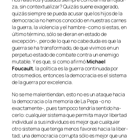
za, sin con­tex­tua­li­zar? Quizás sue­ne exa­ge­ra­do,
qui­zás siem­pre se pue­da acu­sar que los hi­jos de la
de­mo­cra­cia no he­mos co­no­ci­do en nues­tras car­nes
la gue­rra, la vio­len­cia y el ham­bre ‑co­mo si es­tas, en
úl­ti­mo tér­mino, só­lo se die­ran en es­ta­do de
excepción‑, pe­ro de lo que no ca­be du­da es que la
gue­rra se ha trans­for­ma­do, de que vi­vi­mos en un
per­pe­tuo es­ta­do de com­ba­te con­tra un enemi­go
mu­ta­ble. Y es que, si co­mo afir­mó
Michael
Foucault
, la po­lí­ti­ca es la gue­rra con­ti­nua­da por
otros me­dios, en­ton­ces la de­mo­cra­cia es el sis­te­ma
de la gue­rra por excelencia.
No se me ma­len­tien­dan, es­to no es un ata­que ha­cia
la de­mo­cra­cia o la me­mo­ria de
La Pepa
‑o no
exactamente‑, pues tam­po­co ten­dría sen­ti­do ha­
cer­lo: cual­quier sis­te­ma que per­mi­ta ma­yor li­ber­tad
in­di­vi­dual a sus in­di­vi­duos es me­jor que cual­quier
otro sis­te­ma que ten­ga me­nos fa­vo­res ha­cia la li­ber­
tad; una de­mo­cra­cia co­rrup­ta só­lo es me­jor que una