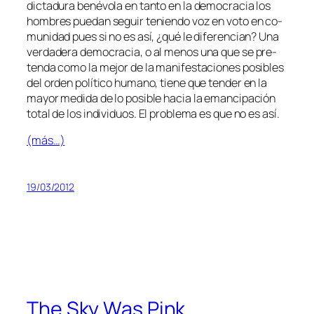
dic­ta­du­ra be­né­vo­la en tan­to en la de­mo­cra­cia los
hom­bres pue­dan se­guir te­nien­do voz en vo­to en co­
mu­ni­dad pues si no es así, ¿qué le di­fe­ren­cian? Una
ver­da­de­ra de­mo­cra­cia, o al me­nos una que se pre­
ten­da co­mo la me­jor de la ma­ni­fes­ta­cio­nes po­si­bles
del or­den po­lí­ti­co hu­mano, tie­ne que ten­der en la
ma­yor me­di­da de lo po­si­ble ha­cia la eman­ci­pa­ción
to­tal de los in­di­vi­duos. El pro­ble­ma es que no es así.
(más…)
19/03/2012
The Sky Was Pink