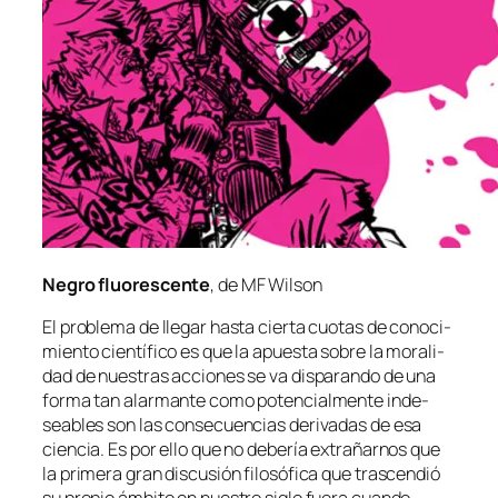
Negro fluo­res­cen­te
, de MF Wilson
El pro­ble­ma de lle­gar has­ta cier­ta cuo­tas de co­no­ci­
mien­to cien­tí­fi­co es que la apues­ta so­bre la mo­ra­li­
dad de nues­tras ac­cio­nes se va dis­pa­ran­do de una
for­ma tan alar­man­te co­mo po­ten­cial­men­te in­de­
sea­bles son las con­se­cuen­cias de­ri­va­das de esa
cien­cia. Es por ello que no de­be­ría ex­tra­ñar­nos que
la pri­me­ra gran dis­cu­sión fi­lo­só­fi­ca que tras­cen­dió
su pro­pio ám­bi­to en nues­tro si­glo fue­ra cuan­do