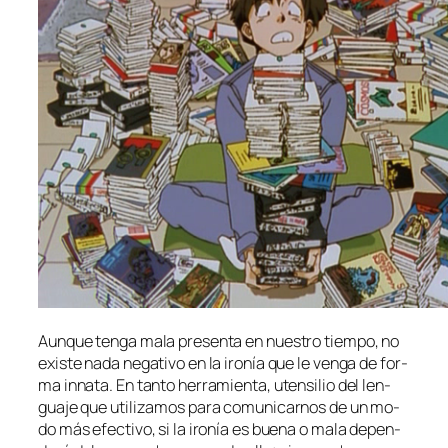
Aunque ten­ga ma­la pre­sen­ta en nues­tro tiem­po, no
exis­te na­da ne­ga­ti­vo en la iro­nía que le ven­ga de for­
ma in­na­ta. En tan­to he­rra­mien­ta, uten­si­lio del len­
gua­je que uti­li­za­mos pa­ra co­mu­ni­car­nos de un mo­
do más efec­ti­vo, si la iro­nía es bue­na o ma­la de­pen­