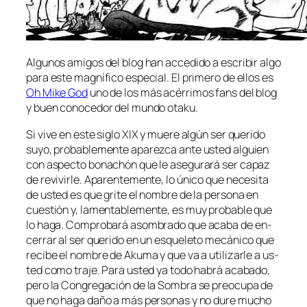
Algunos ami­gos del blog han ac­ce­di­do a es­cri­bir al­go
pa­ra es­te mag­ní­fi­co es­pe­cial. El pri­me­ro de ellos es
Oh Mike God
uno de los más acé­rri­mos fans del blog
y buen co­no­ce­dor del mun­do otaku.
Si vi­ve en es­te si­glo XIX y mue­re al­gún ser que­ri­do
su­yo, pro­ba­ble­men­te apa­rez­ca an­te us­ted al­guien
con as­pec­to bo­na­chón que le ase­gu­ra­rá ser ca­paz
de re­vi­vir­le. Aparentemente, lo úni­co que ne­ce­si­ta
de us­ted es que gri­te el nom­bre de la per­so­na en
cues­tión y, la­men­ta­ble­men­te, es muy pro­ba­ble que
lo ha­ga. Comprobará asom­bra­do que aca­ba de en­
ce­rrar al ser que­ri­do en un es­que­le­to me­cá­ni­co que
re­ci­be el nom­bre de Akuma y que va a uti­li­zar­le a us­
ted co­mo tra­je. Para us­ted ya to­do ha­brá aca­ba­do,
pe­ro la Congregación de la Sombra se preo­cu­pa de
que no ha­ga da­ño a más per­so­nas y no du­re mu­cho