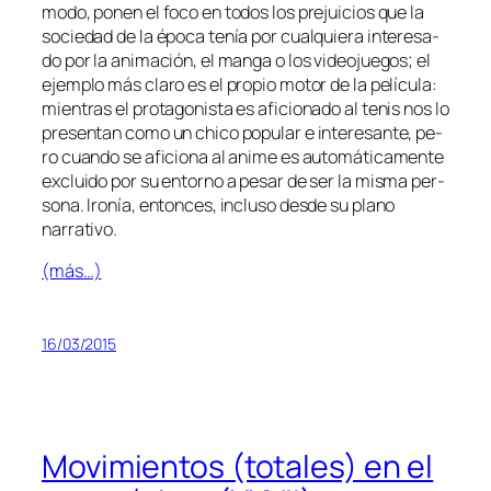
mo­do, po­nen el fo­co en to­dos los pre­jui­cios que la
so­cie­dad de la épo­ca te­nía por cual­quie­ra in­tere­sa­
do por la ani­ma­ción, el man­ga o los vi­deo­jue­gos; el
ejem­plo más cla­ro es el pro­pio mo­tor de la pe­lí­cu­la:
mien­tras el pro­ta­go­nis­ta es afi­cio­na­do al te­nis nos lo
pre­sen­tan co­mo un chi­co po­pu­lar e in­tere­san­te, pe­
ro cuan­do se afi­cio­na al ani­me es au­to­má­ti­ca­men­te
ex­clui­do por su en­torno a pe­sar de ser la mis­ma per­
so­na. Ironía, en­ton­ces, in­clu­so des­de su plano
narrativo.
(más…)
16/03/2015
Movimientos (totales) en el