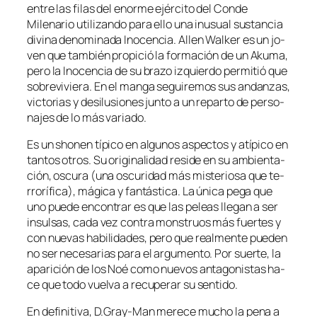
en­tre las fi­las del enor­me ejér­ci­to del Conde
Milenario uti­li­zan­do pa­ra ello una inusual sus­tan­cia
di­vi­na de­no­mi­na­da Inocencia. Allen Walker es un jo­
ven que tam­bién pro­pi­ció la for­ma­ción de un Akuma,
pe­ro la Inocencia de su bra­zo iz­quier­do per­mi­tió que
so­bre­vi­vie­ra. En el man­ga se­gui­re­mos sus an­dan­zas,
vic­to­rias y des­ilu­sio­nes jun­to a un re­par­to de per­so­
na­jes de lo más variado.
Es un sho­nen tí­pi­co en al­gu­nos as­pec­tos y atí­pi­co en
tan­tos otros. Su ori­gi­na­li­dad re­si­de en su am­bien­ta­
ción, os­cu­ra (una os­cu­ri­dad más mis­te­rio­sa que te­
rro­rí­fi­ca), má­gi­ca y fan­tás­ti­ca. La úni­ca pe­ga que
uno pue­de en­con­trar es que las pe­leas lle­gan a ser
in­sul­sas, ca­da vez con­tra mons­truos más fuer­tes y
con nue­vas ha­bi­li­da­des, pe­ro que real­men­te pue­den
no ser ne­ce­sa­rias pa­ra el ar­gu­men­to. Por suer­te, la
apa­ri­ción de los Noé co­mo nue­vos an­ta­go­nis­tas ha­
ce que to­do vuel­va a re­cu­pe­rar su sentido.
En de­fi­ni­ti­va, D.Gray-Man me­re­ce mu­cho la pe­na a