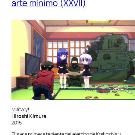
arte mínimo (XXVII)
Military!
Hiroshi Kimura
2015
Ella era pri­me­ra te­nien­te del ejér­ci­to de Krakozhia y