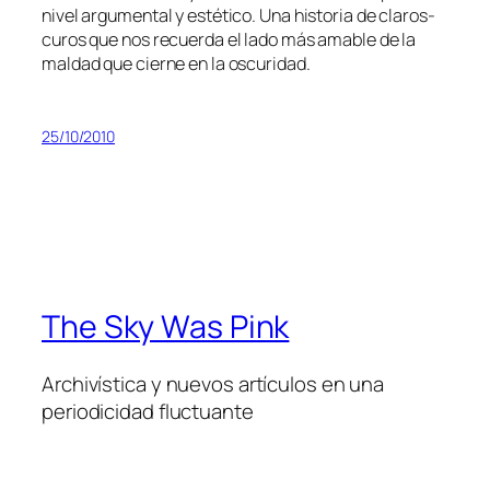
ni­vel ar­gu­men­tal y es­té­ti­co. Una his­to­ria de cla­ros­
cu­ros que nos re­cuer­da el la­do más ama­ble de la
mal­dad que cier­ne en la oscuridad.
25/10/2010
The Sky Was Pink
Archivística y nuevos artículos en una
periodicidad fluctuante