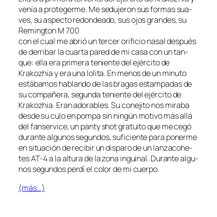
ve­nía a pro­te­ger­me. Me se­du­je­ron sus for­mas sua­
ves, su as­pec­to re­don­dea­do, sus ojos gran­des, su
Remington M 700
con el cual me abrió un ter­cer ori­fi­cio na­sal des­pués
de de­rri­bar la cuar­ta pa­red de mi ca­sa con un tan­
que: ella era pri­me­ra te­nien­te del ejér­ci­to de
Krakozhia y era una lo­li­ta. En me­nos de un mi­nu­to
es­tá­ba­mos ha­blan­do de las bra­gas es­tam­pa­das de
su com­pa­ñe­ra, se­gun­da te­nien­te del ejér­ci­to de
Krakozhia. Eran ado­ra­bles. Su co­ne­ji­to nos mi­ra­ba
des­de su cu­lo en pom­pa sin nin­gún mo­ti­vo más allá
del
fan­ser­vi­ce
, un
panty shot
gra­tui­to que me ce­gó
du­ran­te al­gu­nos se­gun­dos, su­fi­cien­te pa­ra po­ner­me
en si­tua­ción de re­ci­bir un dis­pa­ro de un
lan­za­cohe­
tes AT‑4
a la al­tu­ra de la zo­na in­gui­nal. Durante al­gu­
nos se­gun­dos per­dí el co­lor de mi cuerpo.
(más…)