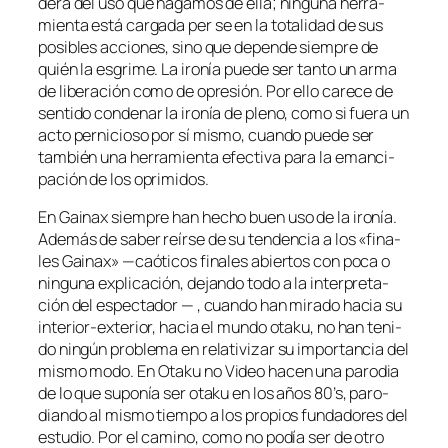
de­rá del uso que ha­ga­mos de ella; nin­gu­na he­rra­
mien­ta es­tá car­ga­da
per se
en la to­ta­li­dad de sus
po­si­bles ac­cio­nes, sino que de­pen­de siem­pre de
quién la es­gri­me. La iro­nía pue­de ser tan­to un ar­ma
de li­be­ra­ción co­mo de opre­sión. Por ello ca­re­ce de
sen­ti­do con­de­nar la iro­nía de pleno, co­mo si fue­ra un
ac­to per­ni­cio­so por sí mis­mo, cuan­do pue­de ser
tam­bién una he­rra­mien­ta efec­ti­va pa­ra la eman­ci­
pa­ción de los oprimidos.
En
Gainax
siem­pre han he­cho buen uso de la iro­nía.
Además de sa­ber reír­se de su ten­den­cia a los «fi­na­
les Gainax» —caó­ti­cos fi­na­les abier­tos con po­ca o
nin­gu­na ex­pli­ca­ción, de­jan­do to­do a la in­ter­pre­ta­
ción del es­pec­ta­dor — , cuan­do han mi­ra­do ha­cia su
interior-exterior, ha­cia el mun­do ota­ku, no han te­ni­
do nin­gún pro­ble­ma en re­la­ti­vi­zar su im­por­tan­cia del
mis­mo mo­do. En
Otaku no Video
ha­cen una pa­ro­dia
de lo que su­po­nía ser ota­ku en los años 80’s, pa­ro­
dian­do al mis­mo tiem­po a los pro­pios fun­da­do­res del
es­tu­dio. Por el ca­mino, co­mo no po­día ser de otro