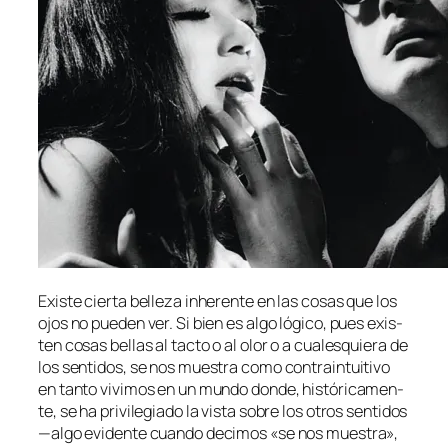
Existe cier­ta be­lle­za inhe­ren­te en las co­sas que los
ojos no pue­den ver. Si bien es al­go ló­gi­co, pues exis­
ten co­sas be­llas al tac­to o al olor o a cua­les­quie­ra de
los sen­ti­dos, se nos mues­tra co­mo con­tra­in­tui­ti­vo
en tan­to vi­vi­mos en un mun­do don­de, his­tó­ri­ca­men­
te, se ha pri­vi­le­gia­do la vis­ta so­bre los otros sen­ti­dos
—al­go evi­den­te cuan­do de­ci­mos «se nos mues­tra»,