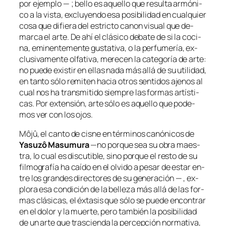
por ejem­plo — ; be­llo es aque­llo que re­sul­ta ar­mó­ni­
co a la vis­ta, ex­clu­yen­do esa po­si­bi­li­dad en cual­quier
co­sa que di­fie­ra del es­tric­to ca­non vi­sual que de­
mar­ca el ar­te. De ahí el clá­si­co de­ba­te de si la co­ci­
na, emi­nen­te­men­te gus­ta­ti­va, o la per­fu­me­ría, ex­
clu­si­va­men­te ol­fa­ti­va, me­re­cen la ca­te­go­ría de ar­te:
no pue­de exis­tir en ellas na­da más allá de su uti­li­dad,
en tan­to só­lo re­mi­ten ha­cia otros sen­ti­dos aje­nos al
cual nos ha trans­mi­ti­do siem­pre las for­mas ar­tís­ti­
cas. Por ex­ten­sión, ar­te só­lo es aque­llo que po­de­
mos ver con los ojos.
Môjû
, el can­to de cis­ne en tér­mi­nos ca­nó­ni­cos de
Yasuzô Masumura
—no por­que sea su obra maes­
tra, lo cual es dis­cu­ti­ble, sino por­que el res­to de su
fil­mo­gra­fía ha caí­do en el ol­vi­do a pe­sar de es­tar en­
tre los gran­des di­rec­to­res de su ge­ne­ra­ción — , ex­
plo­ra esa con­di­ción de la be­lle­za más allá de las for­
mas clá­si­cas, el éx­ta­sis que só­lo se pue­de en­con­trar
en el do­lor y la muer­te, pe­ro tam­bién la po­si­bi­li­dad
de un ar­te que tras­cien­da la per­cep­ción nor­ma­ti­va,