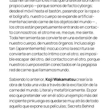
to­da he­rra­mien­ta no es más que una ex­ten­sión de mi
pro­pio cuer­po —por­que so­mos
de fac­to
cy­borgs;
des­de el mó­vil has­ta el bas­tón, pa­san­do por la ro­pa o
el bo­lí­gra­fo, nues­tro cuer­po se ex­pan­de ar­ti­fi­cial­
men­te ha­cien­do car­ne de los ob­je­tos del mun­do — ,
los otros es­tán per­pe­tua­men­te en­tran­do en con­tac­
to con no­so­tros: el otro me ve, me oye, me sien­te.
Toda he­rra­mien­ta se con­vier­te en una ex­ten­sión de
nues­tro cuer­po, de nues­tros ór­ga­nos. Incluso al­go
tan (apa­ren­te­men­te) ino­cuo co­mo la es­cri­tu­ra se
con­vier­te en con­tac­to ín­ti­mo con el otro; es im­po­si­
ble es­ca­par del otro, del con­tac­to con el otro, por­que
nues­tros cuer­pos es­tán co­nec­ta­dos en la pe­ga­jo­sa
red de car­ne que lla­ma­mos
mun­do
.
Sabiendo lo an­te­rior,
Koji Wakamatsu
crea­ría la
obra de to­da una vi­da a tra­vés de la ex­ci­ta­ción de la
car­ne del mun­do. Literal y me­ta­fó­ri­ca­men­te. Es por
eso que pre­ten­der ver en él só­lo un ejem­plo más del
in­ci­pien­te
pin­ku ei­ga
es que­dar­se muy atrás de to­do
aque­llo que ex­po­ne sus pe­lí­cu­las;
Secrets Behind