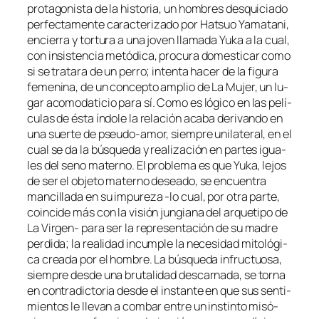
pro­ta­go­nis­ta de la his­to­ria, un hom­bres des­qui­cia­do
per­fec­ta­men­te ca­rac­te­ri­za­do por Hatsuo Yamatani,
en­cie­rra y tor­tu­ra a una jo­ven lla­ma­da Yuka a la cual,
con in­sis­ten­cia me­tó­di­ca, pro­cu­ra do­mes­ti­car co­mo
si se tra­ta­ra de un pe­rro; in­ten­ta ha­cer de la fi­gu­ra
fe­me­ni­na, de un con­cep­to am­plio de La Mujer, un lu­
gar aco­mo­da­ti­cio pa­ra sí. Como es ló­gi­co en las pe­lí­
cu­las de és­ta ín­do­le la re­la­ción aca­ba de­ri­van­do en
una suer­te de pseudo-amor, siem­pre uni­la­te­ral, en el
cual se da la bús­que­da y rea­li­za­ción en par­tes igua­
les del seno ma­terno. El pro­ble­ma es que Yuka, le­jos
de ser el ob­je­to ma­terno de­sea­do, se en­cuen­tra
man­ci­lla­da en su im­pu­re­za ‑lo cual, por otra par­te,
coin­ci­de más con la vi­sión jun­gia­na del ar­que­ti­po de
La Virgen- pa­ra ser la re­pre­sen­ta­ción de su ma­dre
per­di­da; la reali­dad in­cum­ple la ne­ce­si­dad mi­to­ló­gi­
ca crea­da por el hom­bre. La bús­que­da in­fruc­tuo­sa,
siem­pre des­de una bru­ta­li­dad des­car­na­da, se tor­na
en con­tra­dic­to­ria des­de el ins­tan­te en que sus sen­ti­
mien­tos le lle­van a com­bar en­tre un ins­tin­to mi­só­