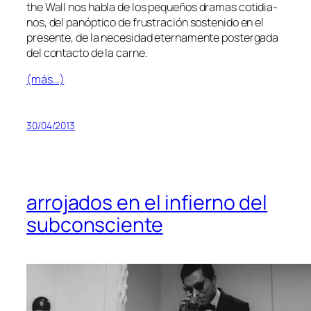
the Wall
nos ha­bla de los pe­que­ños dra­mas co­ti­dia­
nos, del pan­óp­ti­co de frus­tra­ción sos­te­ni­do en el
pre­sen­te, de la ne­ce­si­dad eter­na­men­te pos­ter­ga­da
del con­tac­to de la carne.
(más…)
30/04/2013
arrojados en el infierno del
subconsciente