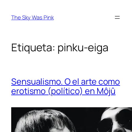
Saltar
al
The Sky Was Pink
contenido
Etiqueta:
pinku-eiga
Sensualismo. O el arte como
erotismo (político) en Môjû