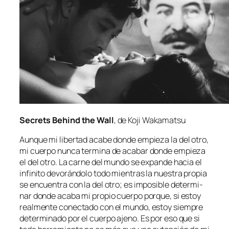
Secrets Behind the Wall
, de Koji Wakamatsu
Aunque mi li­ber­tad aca­be don­de em­pie­za la del otro,
mi cuer­po nun­ca ter­mi­na de aca­bar don­de em­pie­za
el del otro. La car­ne del mun­do se ex­pan­de ha­cia el
in­fi­ni­to de­vo­rán­do­lo to­do mien­tras la nues­tra pro­pia
se en­cuen­tra con la del otro; es im­po­si­ble de­ter­mi­
nar don­de aca­ba mi pro­pio cuer­po por­que, si es­toy
real­men­te co­nec­ta­do con el mun­do, es­toy siem­pre
de­ter­mi­na­do por el cuer­po ajeno. Es por eso que si