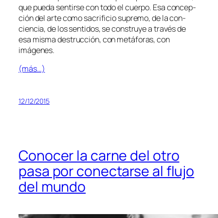
que pue­da sen­tir­se con to­do el cuer­po. Esa con­cep­
ción del ar­te co­mo sa­cri­fi­cio su­pre­mo, de la con­
cien­cia, de los sen­ti­dos, se cons­tru­ye a tra­vés de
esa mis­ma des­truc­ción, con me­tá­fo­ras, con
imágenes.
(más…)
12/12/2015
Conocer la carne del otro
pasa por conectarse al flujo
del mundo