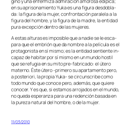
gino y una en­fer­mi­za ad­mi­ra­ción amo­ro­sa edí­pi­ca;
en su apri­so­na­mien­to Yuka es una fi­gu­ra des­do­bla­
da: la fi­gu­ra de la mu­jer, con­fron­ta­ción pa­ra­le­la a la
fi­gu­ra del hom­bre, y la fi­gu­ra de la ma­dre, la en­ti­dad
pu­ra ex­cep­ción den­tro de las mujeres.
A es­tas al­tu­ras es im­po­si­ble que a na­die se le es­ca­
pa­ra que el em­brión que da nom­bre a la pe­lí­cu­la es el
pro­ta­go­nis­ta en sí mis­mo; es la en­ti­dad sen­tien­te in­
ca­paz de ha­bi­tar por sí mis­mo en un mun­do hos­til
que se re­fu­gia en su mi­to pre-fabricado: el úte­ro
ma­terno. Éste úte­ro ‑pri­me­ro su apar­ta­men­to pe­ro,
a pos­te­rio­ri, la pro­pia Yuka- se cir­cuns­cri­be co­mo
to­do mun­do que co­no­ce pe­ro, ade­más, que quie­re
co­no­cer. Y es que, si es­ta­mos arro­ja­dos en el mun­do,
no que­da es­pe­ran­za pa­ra una re­den­ción ba­sa­da en
la pu­re­za na­tu­ral del hom­bre, o de la mujer.
11/03/2010