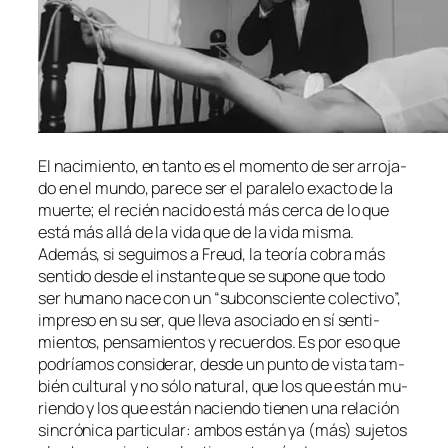
El na­ci­mien­to, en tan­to es el mo­men­to de ser arro­ja­
do en el mun­do, pa­re­ce ser el pa­ra­le­lo exac­to de la
muer­te; el re­cién na­ci­do es­tá más cer­ca de lo que
es­tá más allá de la vi­da que de la vi­da mis­ma.
Además, si se­gui­mos a Freud, la teo­ría co­bra más
sen­ti­do des­de el ins­tan­te que se su­po­ne que to­do
ser hu­mano na­ce con un “sub­cons­cien­te co­lec­ti­vo”,
im­pre­so en su ser, que lle­va aso­cia­do en sí sen­ti­
mien­tos, pen­sa­mien­tos y re­cuer­dos. Es por eso que
po­dría­mos con­si­de­rar, des­de un pun­to de vis­ta tam­
bién cul­tu­ral y no só­lo na­tu­ral, que los que es­tán mu­
rien­do y los que es­tán na­cien­do tie­nen una re­la­ción
sin­cró­ni­ca par­ti­cu­lar: am­bos es­tán ya (más) su­je­tos