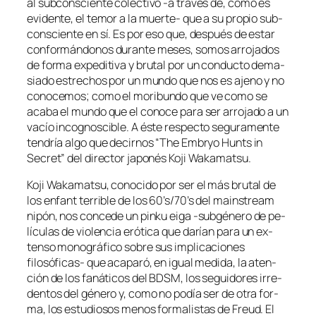
al sub­cons­cien­te co­lec­ti­vo ‑a tra­vés de, co­mo es
evi­den­te, el te­mor a la muerte- que a su pro­pio sub­
cons­cien­te en sí. Es por eso que, des­pués de es­tar
con­for­mán­do­nos du­ran­te me­ses, so­mos arro­ja­dos
de for­ma ex­pe­di­ti­va y bru­tal por un con­duc­to de­ma­
sia­do es­tre­chos por un mun­do que nos es ajeno y
no
co­no­ce­mos
; co­mo el mo­ri­bun­do que ve co­mo se
aca­ba el mun­do que el co­no­ce pa­ra ser arro­ja­do a un
va­cío in­cog­nos­ci­ble. A és­te res­pec­to se­gu­ra­men­te
ten­dría al­go que de­cir­nos “The Embryo Hunts in
Secret” del di­rec­tor ja­po­nés Koji Wakamatsu.
Koji Wakamatsu, co­no­ci­do por ser el más bru­tal de
los
en­fant te­rri­ble
de los 60’s/70’s del mains­tream
ni­pón, nos con­ce­de un pin­ku ei­ga ‑sub­gé­ne­ro de pe­
lí­cu­las de
vio­len­cia eró­ti­ca
que da­rían pa­ra un ex­
ten­so mo­no­grá­fi­co so­bre sus im­pli­ca­cio­nes
filosóficas- que aca­pa­ró, en igual me­di­da, la aten­
ción de los fa­ná­ti­cos del BDSM, los se­gui­do­res irre­
den­tos del gé­ne­ro y, co­mo no po­día ser de otra for­
ma, los es­tu­dio­sos me­nos for­ma­lis­tas de Freud. El