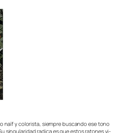
­jo
naïf
y co­lo­ris­ta, siem­pre bus­can­do ese tono
u sin­gu­la­ri­dad ra­di­ca es que es­tos ra­to­nes vi­