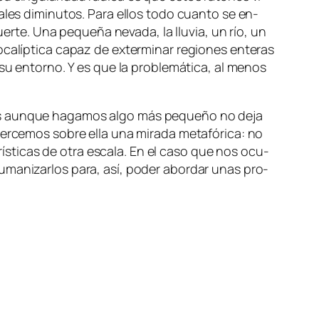
ma­les di­mi­nu­tos. Para ellos to­do cuan­to se en­
muer­te. Una pe­que­ña ne­va­da, la llu­via, un río, un
ca­líp­ti­ca ca­paz de ex­ter­mi­nar re­gio­nes en­te­ras
e su en­torno. Y es que la pro­ble­má­ti­ca, al me­nos
ues aun­que ha­ga­mos al­go más pe­que­ño no de­ja
er­ce­mos so­bre ella una mi­ra­da me­ta­fó­ri­ca: no
rís­ti­cas de otra es­ca­la. En el ca­so que nos ocu­
u­ma­ni­zar­los pa­ra, así, po­der abor­dar unas pro­