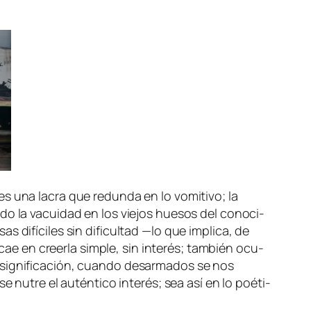
s una la­cra que re­dun­da en lo vo­mi­ti­vo; la
a­do la va­cui­dad en los vie­jos hue­sos del co­no­ci­
i­fí­ci­les sin di­fi­cul­tad —lo que im­pli­ca,
de
e cae en creer­la sim­ple, sin in­te­rés; tam­bién ocu­
 sig­ni­fi­ca­ción, cuan­do des­ar­ma­dos se nos
e nu­tre el au­tén­ti­co in­te­rés; sea así en lo poé­ti­