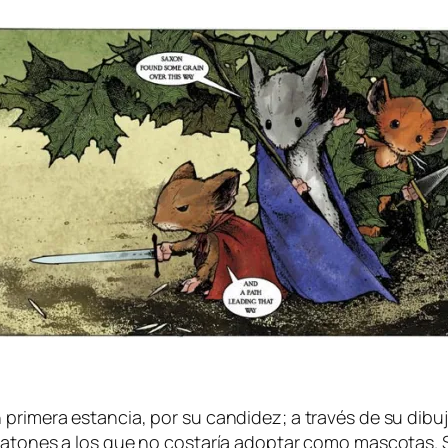
 pri­me­ra es­tan­cia, por su can­di­dez; a tra­vés de su di­bu
s ra­to­nes a los que no cos­ta­ría adop­tar co­mo mas­co­tas. S