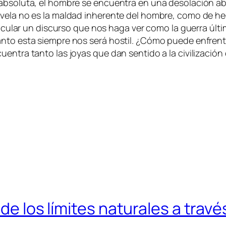
b­so­lu­ta, el hom­bre se en­cuen­tra en una de­so­la­ción ab­so
o­ve­la no es la mal­dad inhe­ren­te del hom­bre, co­mo de 
i­cu­lar un dis­cur­so que nos ha­ga ver co­mo la gue­rra úl­t
an­to es­ta siem­pre nos se­rá hos­til. ¿Cómo pue­de en­fren­
en­tra tan­to las jo­yas que dan sen­ti­do a la ci­vi­li­za­c
de los límites naturales a travé