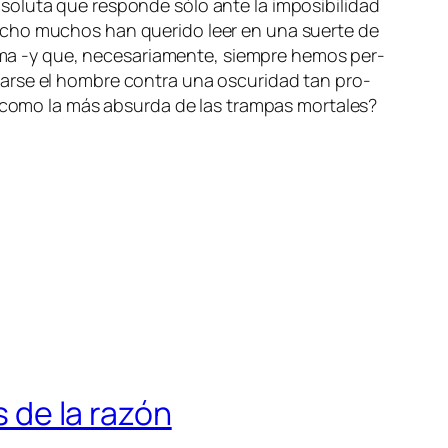
­lu­ta que res­pon­de só­lo an­te la im­po­si­bi­li­dad
he­cho mu­chos han que­ri­do leer en una suer­te de
i­ma ‑y que, ne­ce­sa­ria­men­te, siem­pre he­mos per­
tar­se el hom­bre con­tra una os­cu­ri­dad tan pro­
ión co­mo la más ab­sur­da de las tram­pas mortales?
s de la razón