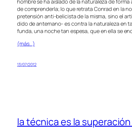
hom­bre se ha ais­la­do de la na­tu­ra­le­za de for­ma a
de com­pren­der­la; lo que re­tra­ta Conrad en la n
pre­ten­sión anti-belicista de la mis­ma, sino el ar­t
di­do de antemano- es con­tra la na­tu­ra­le­za en t
fun­da, una no­che tan es­pe­sa, que en ella se en­cu
(más…)
13/07/2012
la técnica es la superación 