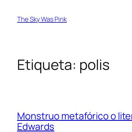
Saltar
al
The Sky Was Pink
contenido
Etiqueta:
polis
Monstruo metafórico o lit
Edwards