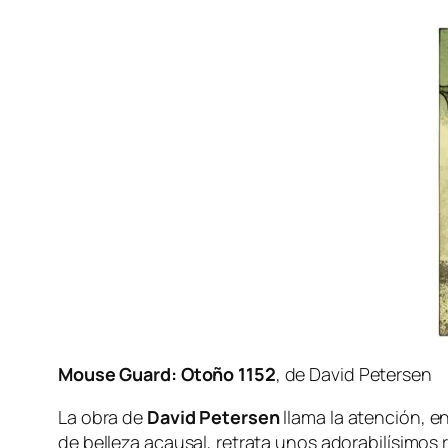
Mouse Guard: Otoño 1152
, de David Petersen
La obra de
David Petersen
lla­ma la aten­ción, en
de be­lle­za acau­sal, re­tra­ta unos ado­ra­bi­lí­si­mo