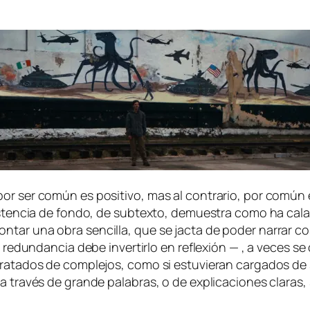
or ser co­mún es po­si­ti­vo, mas al con­tra­rio, por co­mún e
xis­ten­cia de fon­do, de sub­tex­to, de­mues­tra co­mo ha ca­l
r una obra sen­ci­lla, que se jac­ta de po­der na­rrar co­sas d
re­dun­dan­cia de­be in­ver­tir­lo en re­fle­xión — , a ve­ces s
tra­ta­dos de com­ple­jos, co­mo si es­tu­vie­ran car­ga­dos de
tra­vés de gran­de pa­la­bras, o de ex­pli­ca­cio­nes cla­ras, s