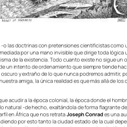
 las doc­tri­nas con pre­ten­sio­nes cien­ti­fi­cis­tas co­mo
me­dia­da por una mano in­vi­si­ble que di­ri­ge to­da ló­gi­ca u
is­ma de la exis­ten­cia. Todo cuan­to exis­te no si­gue un
e un in­ten­to de or­de­na­mien­to que siem­pre tien­de ha­cia la
os­cu­ro y ex­tra­ño de lo que nun­ca po­dre­mos ad­mi­tir, po
nues­tra ami­ga, la úni­ca reali­dad es que más allá de los cua
ue acu­dir a la épo­ca co­lo­nial, la épo­ca don­de el hom­b
 de lo na­tu­ral ‑de he­cho, exal­tán­do­la de for­ma fla­gran­
ar­fil en
África
que nos re­tra­ta
Joseph Conrad
es una au­g
n­dien­do por es­to tan­to la ciu­dad es­ta­do de la cual de­p