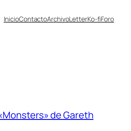
Inicio
Contacto
Archivo
Letter
Ko-fi
Foro
 «Monsters» de Gareth