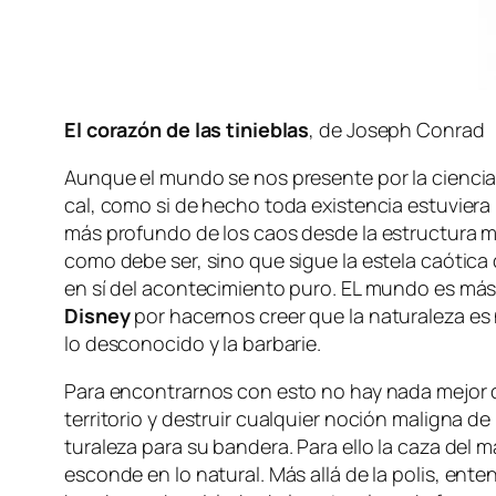
El co­ra­zón de las ti­nie­blas
, de Joseph Conrad
Aunque el mun­do se nos pre­sen­te por la cien­cia ‑o
cal, co­mo si de he­cho to­da exis­ten­cia es­tu­vie­ra 
más pro­fun­do de los caos des­de la es­truc­tu­ra m
co­mo de­be ser, sino que si­gue la es­te­la caó­ti­ca d
en sí del acon­te­ci­mien­to pu­ro. EL mun­do es más 
Disney
por ha­cer­nos creer que la na­tu­ra­le­za es 
lo des­co­no­ci­do y la barbarie.
Para en­con­trar­nos con es­to no hay na­da me­jor q
te­rri­to­rio y des­truir cual­quier no­ción ma­lig­na
tu­ra­le­za pa­ra su ban­de­ra. Para ello la ca­za del m
es­con­de en lo na­tu­ral. Más allá de la
po­lis
, en­te