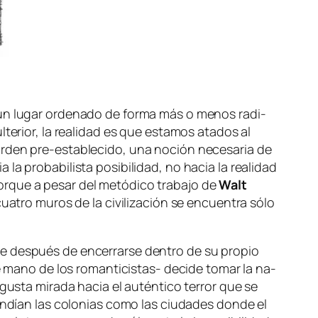
 un lu­gar or­de­na­do de for­ma más o me­nos ra­di­
l­te­rior, la reali­dad es que es­ta­mos ata­dos al
 or­den pre-establecido, una no­ción ne­ce­sa­ria de
 pro­ba­bi­lis­ta po­si­bi­li­dad, no ha­cia la reali­dad
r­que a pe­sar del me­tó­di­co tra­ba­jo de
Walt
­tro mu­ros de la ci­vi­li­za­ción se en­cuen­tra só­lo
re des­pués de en­ce­rrar­se den­tro de su pro­pio
te de mano de los romanticistas- de­ci­de to­mar la na­
us­ta mi­ra­da ha­cia el au­tén­ti­co te­rror que se
en­dían las co­lo­nias co­mo las ciu­da­des don­de el