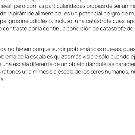
e­val, pe­ro con las par­ti­cu­la­ri­da­des pro­pias de ser ani­
 de la pi­rá­mi­de ali­men­ti­cia, es un po­ten­cial pe­li­gro de 
i­gros in­elu­di­bles o, in­clu­so, una ca­tás­tro­fe cua­si apo­
mo con­tras­te por la con­ti­nua con­di­ción de ca­tás­tro­fe d
­da no tie­nen por­que sur­gir pro­ble­má­ti­cas nue­vas, p
ble­ma de la es­ca­la es qui­zás más vi­si­ble só­lo cuan­do ej
a es­ca­la di­fe­ren­te de un ob­je­to dán­do­le las ca­rac­te­
 ra­to­nes una mí­me­sis a es­ca­la de los se­res hu­ma­nos, h
ma.