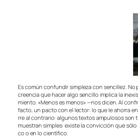
Es co­mún con­fun­dir sim­ple­za con sen­ci­llez. No p
creen­cia que ha­cer al­go sen­ci­llo im­pli­ca la in­e
mien­to. «Menos es me­nos» —nos di­cen. Al con­fron­ta
fac­to
, un pac­to con el lec­tor: lo que le aho­rra en 
rre al con­tra­rio: al­gu­nos tex­tos am­pu­lo­sos son 
mues­tran sim­ples: exis­te la con­vic­ción que só­lo a 
co o en lo científico.