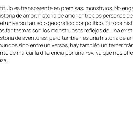
 tí­tu­lo es trans­pa­ren­te en pre­mi­sas: mons­truos. No en­g
s­to­ria de amor; his­to­ria de amor en­tre dos per­so­nas 
i­ver­so tan só­lo geo­grá­fi­co por po­lí­ti­co. Si to­da his
os fan­tas­mas son los mons­truo­sos re­fle­jos de una exis­t
to­ria de aven­tu­ras, pe­ro tam­bién es una his­to­ria de 
­dos sino en­tre uni­ver­sos, hay tam­bién un ter­cer trán­si
l pun­to de mar­car la di­fe­ren­cia por una «s», ya que nos of
eza.