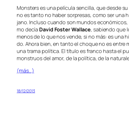
Monsters
es una pe­lí­cu­la sen­ci­lla, que des­de su
no es tan­to no ha­ber sor­pre­sas, co­mo ser una hi
jano. Incluso cuan­do son mun­dos eco­nó­mi­cos, el un
mo de­cía
David Foster Wallace
, sa­bien­do que l
me­nos de lo que nos ven­de, si no más: es una his­
do. Ahora bien, en tan­to el cho­que no es en­tre mun
una tra­ma po­lí­ti­ca. El tí­tu­lo es fran­co has­ta e
mons­truos del amor, de la po­lí­ti­ca, de la natural
(más…)
18/12/2013