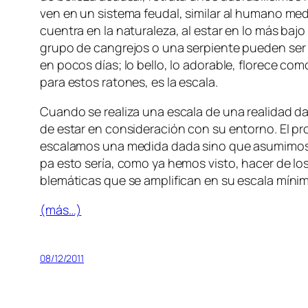
ven en un sis­te­ma feu­dal, si­mi­lar al hu­mano me­di
cuen­tra en la na­tu­ra­le­za, al es­tar en lo más ba­jo
gru­po de can­gre­jos o una ser­pien­te pue­den ser pe­l
en po­cos días; lo be­llo, lo ado­ra­ble, flo­re­ce co­
pa­ra es­tos ra­to­nes, es la escala.
Cuando se rea­li­za una es­ca­la de una reali­dad da
de es­tar en con­si­de­ra­ción con su en­torno. El pro­
es­ca­la­mos una me­di­da da­da sino que asu­mi­mos un
pa es­to se­ría, co­mo ya he­mos vis­to, ha­cer de los
ble­má­ti­cas que se am­pli­fi­can en su es­ca­la míni
(más…)
08/12/2011