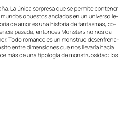
a­ña. La úni­ca sor­pre­sa que se per­mi­te con­te­ner
de mun­dos opues­tos an­cla­dos en un uni­ver­so le­
­to­ria de amor es una his­to­ria de fan­tas­mas, co­
en­cia pa­sa­da, en­ton­ces
Monsters
no nos da
amor. Todo ro­man­ce es un mons­truo de­sen­fre­na­
­to en­tre di­men­sio­nes que nos lle­va­ría ha­cia
re­ce más de una ti­po­lo­gía de mons­truo­si­dad: los