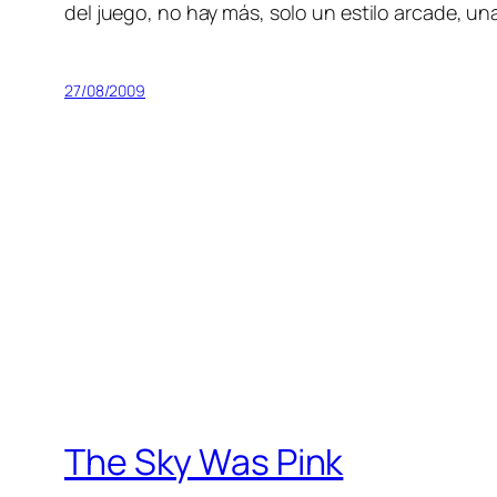
del jue­go, no hay más, so­lo un es­ti­lo ar­ca­de, una
27/08/2009
The Sky Was Pink