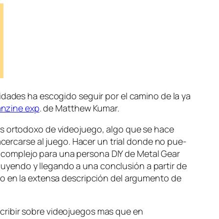
i­da­des ha es­co­gi­do se­guir por el ca­mino de la ya
an­zi­ne exp
. de Matthew Kumar.
 or­to­do­xo de vi­deo­jue­go, al­go que se ha­ce
acer­car­se al jue­go. Hacer un trial don­de no pue­
n­te com­ple­jo pa­ra una per­so­na DIY de Metal Gear
lu­yen­do y lle­gan­do a una con­clu­sión a par­tir de
o en la ex­ten­sa des­crip­ción del ar­gu­men­to de
­cri­bir so­bre vi­deo­jue­gos mas que en