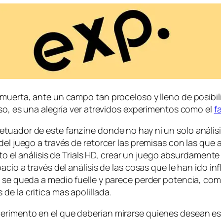
 muer­ta, an­te un cam­po tan pro­ce­lo­so y lleno de po­si­bi­l
or eso, es una ale­gría ver atre­vi­dos ex­pe­ri­men­tos co­mo el
f
a­dor de es­te fan­zi­ne don­de no hay ni un so­lo aná­li­sis
el jue­go a tra­vés de re­tor­cer las pre­mi­sas con las que 
pun­to el aná­li­sis de Trials HD, crear un jue­go ab­sur­da­me
­cio a tra­vés del aná­li­sis de las co­sas que le han ido in­f
e que­da a me­dio fue­lle y pa­re­ce per­der po­ten­cia, co­m
e la cri­ti­ca mas apolillada.
e­ri­men­to en el que de­be­rían mi­rar­se quie­nes de­sean es