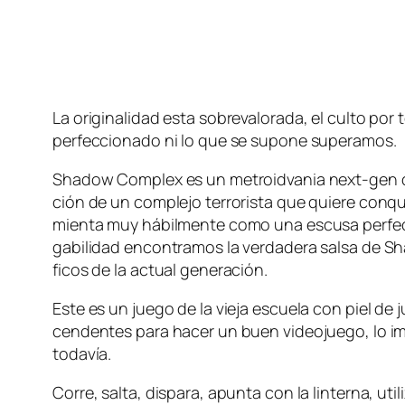
La ori­gi­na­li­dad es­ta so­bre­va­lo­ra­da, el cul­t
per­fec­cio­na­do ni lo que se su­po­ne superamos.
Shadow Complex es un me­troid­va­nia next-gen que
ción de un com­ple­jo te­rro­ris­ta que quie­re con­qui
mien­ta muy há­bil­men­te co­mo una es­cu­sa per­fec­t
ga­bi­li­dad en­con­tra­mos la ver­da­de­ra sal­sa d
fi­cos de la ac­tual generación.
Este es un jue­go de la vie­ja es­cue­la con piel de 
cen­den­tes pa­ra ha­cer un buen vi­deo­jue­go, lo im­p
todavía.
Corre, sal­ta, dis­pa­ra, apun­ta con la lin­ter­na, uti­