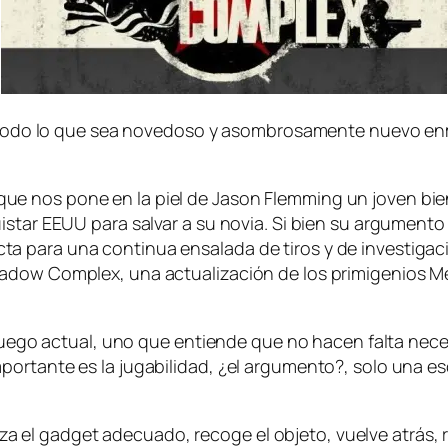
o por to­do lo que sea no­ve­do­so y asom­bro­sa­men­te nue­vo
 nos po­ne en la piel de Jason Flemming un jo­ven bien en
s­tar EEUU pa­ra sal­var a su no­via. Si bien su ar­gu­men­to es
a pa­ra una con­ti­nua en­sa­la­da de ti­ros y de in­ves­ti­ga­
e Shadow Complex, una ac­tua­li­za­ción de los pri­mi­ge­nio
jue­go ac­tual, uno que en­tien­de que no ha­cen fal­ta ne­ce
or­tan­te es la ju­ga­bi­li­dad, ¿el ar­gu­men­to?, so­lo una es
li­za el gad­get ade­cua­do, re­co­ge el ob­je­to, vuel­ve atrás,