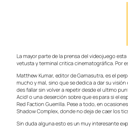
La ma­yor par­te de la pren­sa del vi­deo­jue­go es­ta
ve­tus­ta y ter­mi­nal cri­ti­ca ci­ne­ma­to­grá­fi­ca. P
Matthew Kumar, edi­tor de Gamasutra, es el per­pe­tu
mu­cho y mal, sino que se de­di­ca a dar su vi­sión d
des fa­llar sin vol­ver a re­pe­tir des­de el ul­ti­mo 
Acid! o una de­ser­ción so­bre que es pa­ra si el es­pa
Red Faction Guerrilla. Pese a to­do, en oca­sio­nes s
Shadow Complex, don­de no de­ja de caer los tics d
Sin du­da al­gu­na es­to es un muy in­tere­san­te ex­p