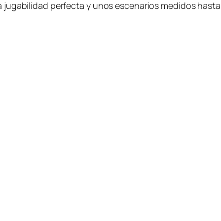
 ju­ga­bi­li­dad per­fec­ta y unos es­ce­na­rios me­di­dos has­t