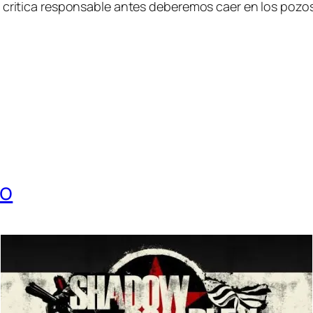
 cri­ti­ca res­pon­sa­ble an­tes de­be­re­mos caer en los po­
to