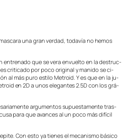
 en­mas­ca­ra una gran ver­dad, to­da­vía no he­mos
­tre­na­do que se ve­ra en­vuel­to en la des­truc­
 cri­ti­ca­do por po­co ori­gi­nal y ma­ni­do se ci­
ción al más pu­ro es­ti­lo Metroid. Y es que en la ju­
s Metroid en 2D a unos ele­gan­tes 2.5D con los grá­
­sa­ria­men­te ar­gu­men­tos su­pues­ta­men­te tras­
­cu­sa pa­ra que avan­ces al un po­co más di­fí­cil
 re­pi­te. Con es­to ya tie­nes el me­ca­nis­mo bá­si­co