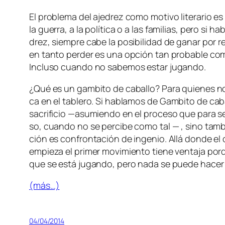
El pro­ble­ma del aje­drez co­mo mo­ti­vo li­te­ra­rio e
la gue­rra, a la po­lí­ti­ca o a las fa­mi­lias, pe­ro s
drez, siem­pre ca­be la po­si­bi­li­dad de ga­nar por 
en tan­to per­der es una op­ción tan pro­ba­ble co­
Incluso cuan­do no sa­be­mos es­tar jugando.
¿Qué es un gam­bi­to de ca­ba­llo? Para quie­nes no es­t
ca en el ta­ble­ro. Si ha­bla­mos de
Gambito de ca­ba
sa­cri­fi­cio —asu­mien­do en el pro­ce­so que pa­ra ser 
so, cuan­do no se per­ci­be co­mo tal — , sino tam­bién e
ción es con­fron­ta­ción de in­ge­nio. Allá don­de el cr
em­pie­za el pri­mer mo­vi­mien­to tie­ne ven­ta­ja por
que se es­tá ju­gan­do, pe­ro na­da se pue­de ha­cer
(más…)
04/04/2014