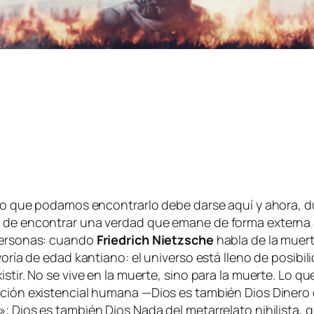
i­do que po­da­mos en­con­trar­lo de­be dar­se aquí y aho­ra, du­
 de en­con­trar una ver­dad que ema­ne de for­ma ex­ter­na a n
 per­so­nas: cuan­do
Friedrich Nietzsche
ha­bla de la muer­t
yo­ría de edad kan­tiano: el uni­ver­so es­tá lleno de po­si­bi­
is­tir. No se vi­ve en la muer­te, sino pa­ra la muer­te. Lo q
c­ción exis­ten­cial hu­ma­na —Dios es tam­bién Dios Dinero del
 Dios es tam­bién Dios Nada del me­ta­rre­la­to nihi­lis­ta, q