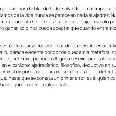
s que va­le pa­ra ha­blar de to­do, sal­vo de lo más im­por­tan­
i ha­bla­mos de la vi­da nun­ca se pa­re­ce en na­da al aje­drez. 
re­mo­ta que es­ta sea. O qui­zás por eso, el aje­drez só­lo pu
mo ga­nar, só­lo nos que­da acep­tar que cuan­do en­tra­mos 
én fa­mi­lia­ri­za­dos con el aje­drez, con­sis­te en sa­cri­fi­
­llo
, pa­re­ce evi­den­te por don­de pue­de ir la me­tá­fo­ra: no 
un ji­ne­te ex­cep­cio­nal, o lle­gar a ser ex­cep­cio­nal en cual­
l ca­rác­ter aje­dre­cís­ti­co, fi­lo­só­fi­co, de­duc­ti­vo en s
i­mi­nal dis­po­ne to­do pa­ra no ser cap­tu­ra­do, el de­tec­ti­
­que, has­ta que se co­me­ta un pri­mer error, es él quien con­
 has­ta que no co­me­te al­gún fallo.