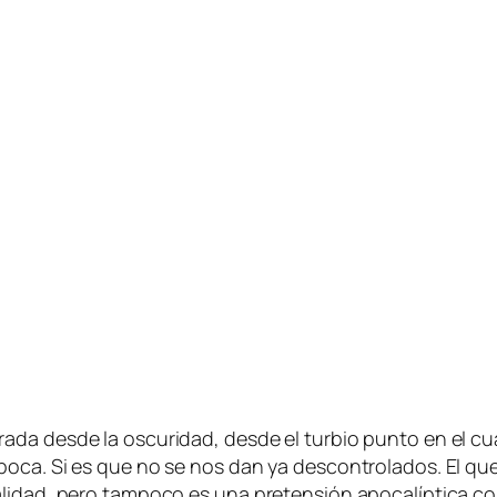
a­da des­de la os­cu­ri­dad, des­de el tur­bio pun­to en el cua
o­ca. Si es que no se nos dan ya des­con­tro­la­dos. El que t
i­dad, pe­ro tam­po­co es una pre­ten­sión apo­ca­líp­ti­ca co­