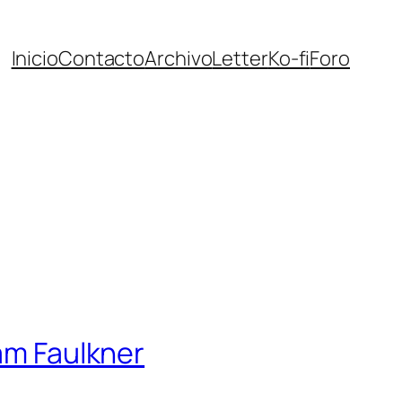
Inicio
Contacto
Archivo
Letter
Ko-fi
Foro
iam Faulkner