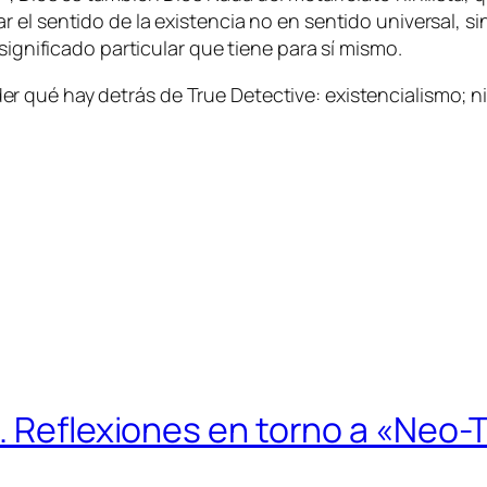
el sen­ti­do de la exis­ten­cia no en sen­ti­do uni­ver­sal, sin
ig­ni­fi­ca­do par­ti­cu­lar que tie­ne pa­ra sí mismo.
der qué hay de­trás de
True Detective
: exis­ten­cia­lis­mo;
. Reflexiones en torno a «Neo-