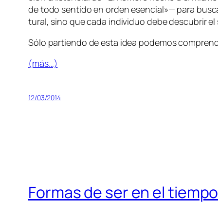
de to­do sen­ti­do en or­den esen­cial»— pa­ra bus­car 
tu­ral, sino que ca­da in­di­vi­duo de­be des­cu­brir el s
Sólo par­tien­do de es­ta idea po­de­mos com­pren­
(más…)
12/03/2014
Formas de ser en el tiempo