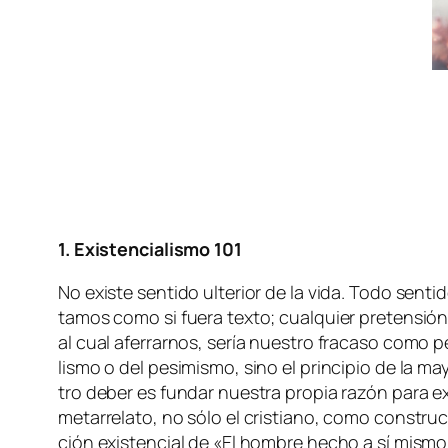
1. Existencialismo 101
No exis­te sen­ti­do ul­te­rior de la vi­da. Todo sen­t
ta­mos co­mo si fue­ra tex­to; cual­quier pre­ten­sión
al cual afe­rrar­nos, se­ría nues­tro fra­ca­so co­mo
lis­mo o del pe­si­mis­mo, sino el prin­ci­pio de la ma­
tro de­ber es fun­dar nues­tra pro­pia ra­zón pa­ra ex
me­ta­rre­la­to, no só­lo el cris­tiano, co­mo cons­tru
ción exis­ten­cial de «El hom­bre he­cho a sí mis­mo»;