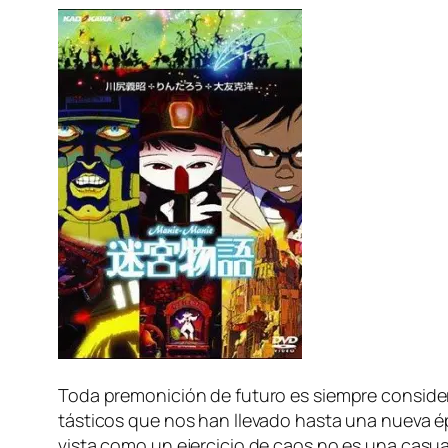
Toda pre­mo­ni­ción de fu­tu­ro es siem­pre con­si­de­r
tás­ti­cos que nos han lle­va­do has­ta una nue­va ép
vis­ta co­mo un ejer­ci­cio de caos no es una ca­sua­l