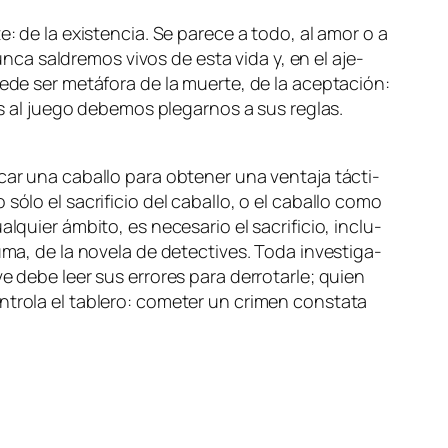
te: de la exis­ten­cia. Se pa­re­ce a to­do, al amor o a
Nunca sal­dre­mos vi­vos de es­ta vi­da y, en el aje­
e­de ser me­tá­fo­ra de la muer­te, de la acep­ta­ción:
al jue­go de­be­mos ple­gar­nos a sus re­glas.
car una ca­ba­llo pa­ra ob­te­ner una ven­ta­ja tác­ti­
só­lo el sa­cri­fi­cio del ca­ba­llo, o el ca­ba­llo co­mo
quier ám­bi­to, es ne­ce­sa­rio el sa­cri­fi­cio, in­clu­
u­ma, de la no­ve­la de de­tec­ti­ves. Toda in­ves­ti­ga­
ve de­be leer sus erro­res pa­ra de­rro­tar­le; quien
tro­la el ta­ble­ro: co­me­ter un cri­men cons­ta­ta