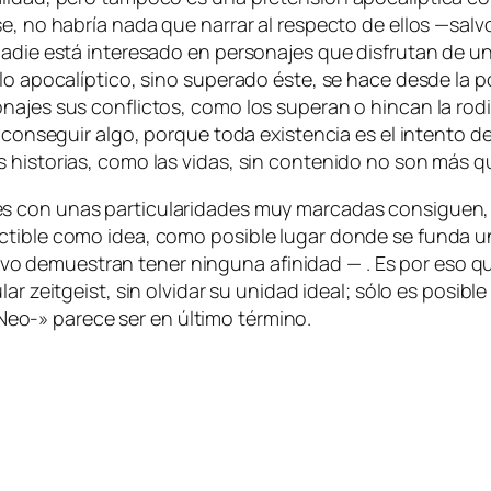
e, no ha­bría na­da que na­rrar al res­pec­to de ellos —sal­vo, 
na­die es­tá in­tere­sa­do en per­so­na­jes que dis­fru­tan de un
lo apo­ca­líp­ti­co, sino su­pe­ra­do és­te, se ha­ce des­de la 
a­jes sus con­flic­tos, co­mo los su­pe­ran o hin­can la ro­di­ll
de con­se­guir al­go, por­que to­da exis­ten­cia es el in­ten­to
 his­to­rias, co­mo las vi­das, sin con­te­ni­do no son más
s con unas par­ti­cu­la­ri­da­des muy mar­ca­das con­si­guen, 
­ti­ble co­mo idea, co­mo po­si­ble lu­gar don­de se fun­da un 
ra­ti­vo de­mues­tran te­ner nin­gu­na afi­ni­dad — . Es por eso
­lar
zeit­geist
, sin ol­vi­dar su uni­dad ideal; só­lo es po­si­b
o-» pa­re­ce ser en úl­ti­mo término.