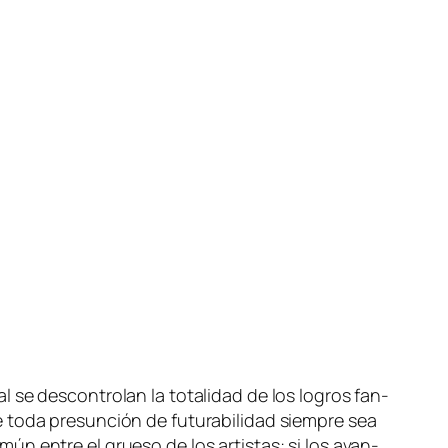
l se des­con­tro­lan la to­ta­li­dad de los lo­gros fan­
o­da pre­sun­ción de fu­tu­ra­bi­li­dad siem­pre sea
mún en­tre el grue­so de los ar­tis­tas: si los avan­