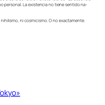
o per­so­nal. La exis­ten­cia no tie­ne sen­ti­do na­
 ni nihi­lis­mo, ni cos­mi­cis­mo. O no exactamente.
Tokyo»