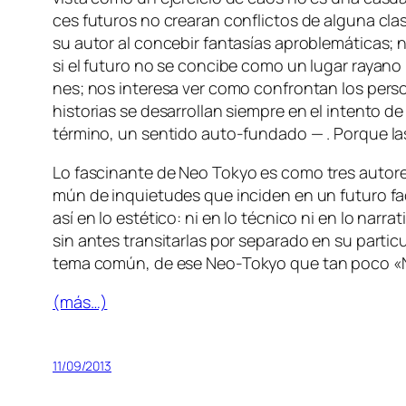
ces fu­tu­ros no crea­ran con­flic­tos de al­gu­na cla­s
su au­tor al con­ce­bir fan­ta­sías apro­ble­má­ti­cas; 
si el fu­tu­ro no se con­ci­be co­mo un lu­gar ra­yano 
nes; nos in­tere­sa ver co­mo con­fron­tan los per­so­n
his­to­rias se de­sa­rro­llan siem­pre en el in­ten­to 
tér­mino, un sen­ti­do auto-fundado — . Porque las
Lo fas­ci­nan­te de
Neo Tokyo
es co­mo tres au­to­re
mún de in­quie­tu­des que in­ci­den en un fu­tu­ro fac
así en lo es­té­ti­co: ni en lo téc­ni­co ni en lo na­r
sin an­tes tran­si­tar­las por se­pa­ra­do en su par­ti­cu
te­ma co­mún, de ese
Neo-Tokyo
que tan po­co «Ne
(más…)
11/09/2013