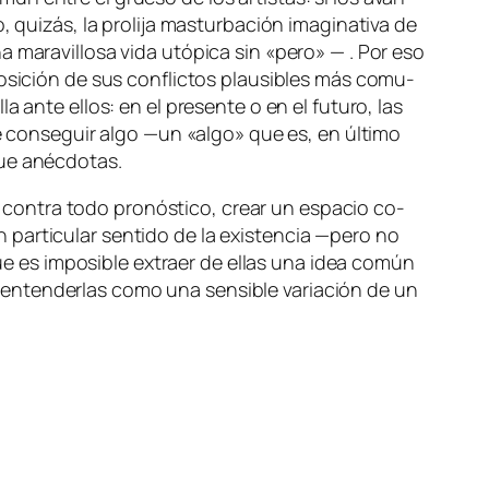
qui­zás, la pro­li­ja mas­tur­ba­ción ima­gi­na­ti­va de
a ma­ra­vi­llo­sa vi­da utó­pi­ca sin «pe­ro» — . Por eso
po­si­ción de sus con­flic­tos plau­si­bles más co­mu­
a an­te ellos: en el pre­sen­te o en el fu­tu­ro, las
 de con­se­guir al­go —un «al­go» que es, en úl­ti­mo
 que anécdotas.
con­tra to­do pro­nós­ti­co, crear un es­pa­cio co­
par­ti­cu­lar sen­ti­do de la exis­ten­cia —pe­ro no
 que es im­po­si­ble ex­traer de ellas una idea co­mún
le en­ten­der­las co­mo una sen­si­ble va­ria­ción de un