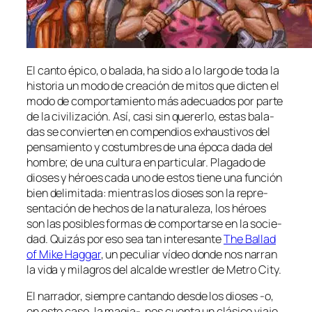
El can­to épi­co, o ba­la­da, ha si­do a lo lar­go de to­da la
his­to­ria un mo­do de crea­ción de mi­tos que dic­ten el
mo­do de com­por­ta­mien­to más ade­cua­dos por par­te
de la ci­vi­li­za­ción. Así, ca­si sin que­rer­lo, es­tas ba­la­
das se con­vier­ten en com­pen­dios exhaus­ti­vos del
pen­sa­mien­to y cos­tum­bres de una épo­ca da­da del
hom­bre; de una cul­tu­ra en par­ti­cu­lar. Plagado de
dio­ses y hé­roes ca­da uno de es­tos tie­ne una fun­ción
bien de­li­mi­ta­da: mien­tras los dio­ses son la re­pre­
sen­ta­ción de he­chos de la na­tu­ra­le­za, los hé­roes
son las po­si­bles for­mas de com­por­tar­se en la so­cie­
dad. Quizás por eso sea tan in­tere­san­te
The Ballad
of Mike Haggar
, un pe­cu­liar ví­deo don­de nos na­rran
la vi­da y mi­la­gros del al­cal­de wrestler de Metro City.
El na­rra­dor, siem­pre can­tan­do des­de los dio­ses ‑o,
en es­te ca­so, la magia‑, nos cuen­ta un clá­si­co via­je