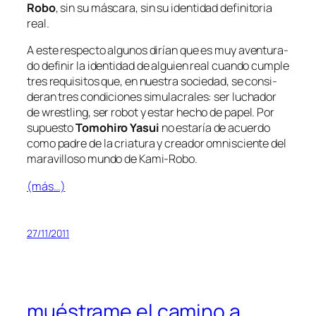
Robo
, sin su más­ca­ra, sin su iden­ti­dad de­fi­ni­to­ria
real
.
A es­te res­pec­to al­gu­nos di­rían que es muy aven­tu­ra­
do de­fi­nir la iden­ti­dad de al­guien real cuan­do cum­ple
tres re­qui­si­tos que, en nues­tra so­cie­dad, se con­si­
de­ran tres con­di­cio­nes si­mu­la­cra­les: ser lu­cha­dor
de
wrestling
, ser ro­bot y es­tar he­cho de pa­pel. Por
su­pues­to
Tomohiro Yasui
no es­ta­ría de acuer­do
co­mo pa­dre de la cria­tu­ra y crea­dor om­nis­cien­te del
ma­ra­vi­llo­so mun­do de Kami-Robo.
(más…)
27/11/2011
muéstrame el camino a