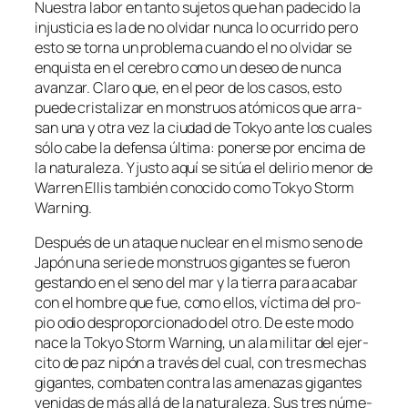
Nuestra la­bor en tan­to su­je­tos que han pa­de­ci­do la
in­jus­ti­cia es la de no ol­vi­dar nun­ca lo ocu­rri­do pe­ro
es­to se tor­na un pro­ble­ma cuan­do el no ol­vi­dar se
en­quis­ta en el ce­re­bro co­mo un de­seo de nun­ca
avan­zar. Claro que, en el peor de los ca­sos, es­to
pue­de cris­ta­li­zar en mons­truos ató­mi­cos que arra­
san una y otra vez la ciu­dad de Tokyo an­te los cua­les
só­lo ca­be la de­fen­sa úl­ti­ma: po­ner­se por en­ci­ma de
la na­tu­ra­le­za. Y jus­to aquí se si­túa el de­li­rio me­nor de
Warren Ellis tam­bién co­no­ci­do co­mo Tokyo Storm
Warning.
Después de un ata­que nu­clear en el mis­mo seno de
Japón una se­rie de mons­truos gi­gan­tes se fue­ron
ges­tan­do en el seno del mar y la tie­rra pa­ra aca­bar
con el hom­bre que fue, co­mo ellos, víc­ti­ma del pro­
pio odio des­pro­por­cio­na­do del otro. De es­te mo­do
na­ce la Tokyo Storm Warning, un ala mi­li­tar del ejer­
ci­to de paz ni­pón a tra­vés del cual, con tres me­chas
gi­gan­tes, com­ba­ten con­tra las ame­na­zas gi­gan­tes
ve­ni­das de más allá de la na­tu­ra­le­za. Sus tres nú­me­