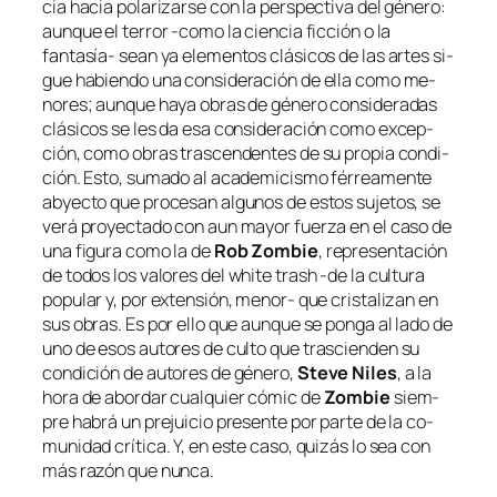
cia ha­cia po­la­ri­zar­se con la pers­pec­ti­va del gé­ne­ro:
aun­que el te­rror ‑co­mo la cien­cia fic­ción o la
fantasía- sean ya ele­men­tos clá­si­cos de las ar­tes si­
gue ha­bien­do una con­si­de­ra­ción de ella co­mo me­
no­res; aun­que ha­ya obras de gé­ne­ro con­si­de­ra­das
clá­si­cos se les da esa con­si­de­ra­ción co­mo ex­cep­
ción, co­mo obras tras­cen­den­tes de su pro­pia con­di­
ción. Esto, su­ma­do al aca­de­mi­cis­mo fé­rrea­men­te
ab­yec­to que pro­ce­san al­gu­nos de es­tos su­je­tos, se
ve­rá pro­yec­ta­do con aun ma­yor fuer­za en el ca­so de
una fi­gu­ra co­mo la de
Rob Zombie
, re­pre­sen­ta­ción
de to­dos los va­lo­res del
whi­te trash
‑de la cul­tu­ra
po­pu­lar y, por ex­ten­sión, menor- que cris­ta­li­zan en
sus obras. Es por ello que aun­que se pon­ga al la­do de
uno de esos au­to­res de cul­to que
tras­cien­den
su
con­di­ción de au­to­res de gé­ne­ro,
Steve Niles
, a la
ho­ra de abor­dar cual­quier có­mic de
Zombie
siem­
pre ha­brá un pre­jui­cio pre­sen­te por par­te de la co­
mu­ni­dad crí­ti­ca. Y, en es­te ca­so, qui­zás lo sea con
más ra­zón que nunca.