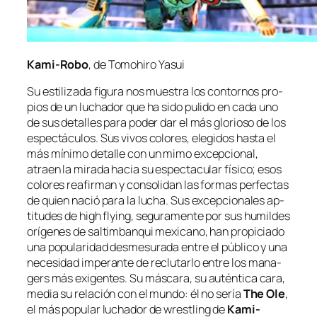
Kami-Robo
, de Tomohiro Yasui
Su es­ti­li­za­da fi­gu­ra nos mues­tra los con­tor­nos pro­
pios de un lu­cha­dor que ha si­do pu­li­do en ca­da uno
de sus de­ta­lles pa­ra po­der dar el más glo­rio­so de los
es­pec­tácu­los. Sus vi­vos co­lo­res, ele­gi­dos has­ta el
más mí­ni­mo de­ta­lle con un mi­mo ex­cep­cio­nal,
atraen la mi­ra­da ha­cia su es­pec­ta­cu­lar fí­si­co; esos
co­lo­res re­afir­man y con­so­li­dan las for­mas per­fec­tas
de quien na­ció pa­ra la lu­cha. Sus ex­cep­cio­na­les ap­
ti­tu­des de
high flying
, se­gu­ra­men­te por sus hu­mil­des
orí­ge­nes de sal­tim­ban­qui me­xi­cano, han pro­pi­cia­do
una po­pu­la­ri­dad des­me­su­ra­da en­tre el pú­bli­co y una
ne­ce­si­dad im­pe­ran­te de re­clu­tar­lo en­tre los
ma­na­
gers
más exi­gen­tes. Su más­ca­ra, su
au­tén­ti­ca
ca­ra,
me­dia su re­la­ción con el mun­do: él no se­ría
The Ole
,
el más po­pu­lar lu­cha­dor de
wrestling
de
Kami-