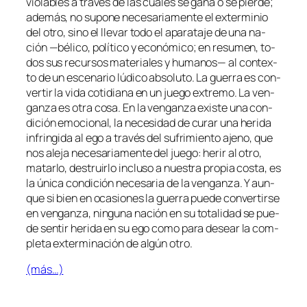
vio­la­bles a tra­vés de las cua­les se ga­na o se pier­de;
ade­más, no su­po­ne ne­ce­sa­ria­men­te el ex­ter­mi­nio
del otro, sino el lle­var to­do el apa­ra­ta­je de una na­
ción —bé­li­co, po­lí­ti­co y eco­nó­mi­co; en re­su­men, to­
dos sus re­cur­sos ma­te­ria­les y hu­ma­nos— al con­tex­
to de un es­ce­na­rio lú­di­co ab­so­lu­to. La gue­rra es con­
ver­tir la vi­da co­ti­dia­na en un jue­go ex­tre­mo. La ven­
gan­za es otra co­sa. En la ven­gan­za exis­te una con­
di­ción emo­cio­nal, la ne­ce­si­dad de cu­rar una he­ri­da
in­frin­gi­da al ego a tra­vés del su­fri­mien­to ajeno, que
nos ale­ja ne­ce­sa­ria­men­te del jue­go: he­rir al otro,
ma­tar­lo, des­truir­lo in­clu­so a nues­tra pro­pia cos­ta, es
la úni­ca con­di­ción ne­ce­sa­ria de la ven­gan­za. Y aun­
que si bien en oca­sio­nes la gue­rra pue­de con­ver­tir­se
en ven­gan­za, nin­gu­na na­ción en su to­ta­li­dad se pue­
de sen­tir he­ri­da en su ego co­mo pa­ra de­sear la com­
ple­ta ex­ter­mi­na­ción de al­gún otro.
(más…)