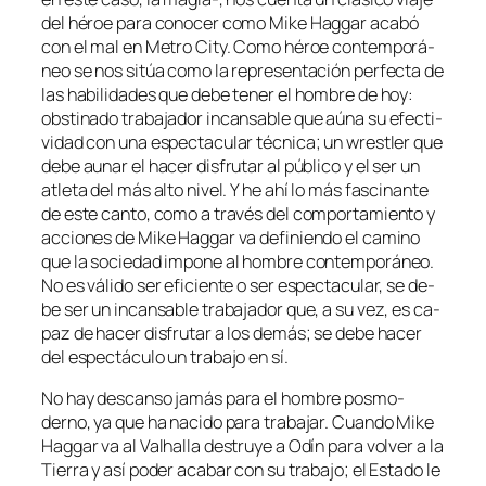
del hé­roe pa­ra co­no­cer co­mo Mike Haggar aca­bó
con el mal en Metro City. Como hé­roe con­tem­po­rá­
neo se nos si­túa co­mo la re­pre­sen­ta­ción per­fec­ta de
las ha­bi­li­da­des que de­be te­ner el hom­bre de hoy:
obs­ti­na­do tra­ba­ja­dor in­can­sa­ble que aú­na su efec­ti­
vi­dad con una es­pec­ta­cu­lar téc­ni­ca; un wrestler que
de­be au­nar el ha­cer dis­fru­tar al pú­bli­co y el ser un
atle­ta del más al­to ni­vel. Y he ahí lo más fas­ci­nan­te
de es­te can­to, co­mo a tra­vés del com­por­ta­mien­to y
ac­cio­nes de Mike Haggar va de­fi­nien­do el ca­mino
que la so­cie­dad im­po­ne al hom­bre con­tem­po­rá­neo.
No es vá­li­do ser efi­cien­te o ser es­pec­ta­cu­lar, se de­
be ser un in­can­sa­ble tra­ba­ja­dor que, a su vez, es ca­
paz de ha­cer dis­fru­tar a los de­más; se de­be ha­cer
del es­pec­tácu­lo un tra­ba­jo en sí.
No hay des­can­so ja­más pa­ra el hom­bre pos­mo­
derno, ya que ha na­ci­do pa­ra tra­ba­jar. Cuando Mike
Haggar va al Valhalla des­tru­ye a Odín pa­ra vol­ver a la
Tierra y así po­der aca­bar con su tra­ba­jo; el Estado le