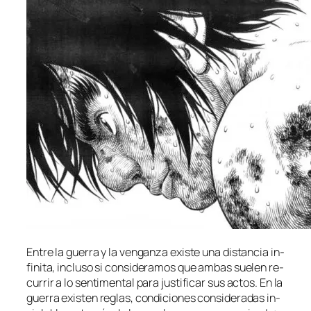
Entre la gue­rra y la ven­gan­za exis­te una dis­tan­cia in­
fi­ni­ta, in­clu­so si con­si­de­ra­mos que am­bas sue­len re­
cu­rrir a lo sen­ti­men­tal pa­ra jus­ti­fi­car sus ac­tos. En la
gue­rra exis­ten re­glas, con­di­cio­nes con­si­de­ra­das in­