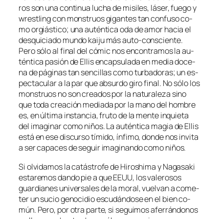
ros son una con­ti­nua lu­cha de mi­si­les, lá­ser, fue­go y
wrestling con mons­truos gi­gan­tes tan con­fu­so co­
mo or­giás­ti­co; una au­tén­ti­ca oda de amor ha­cia el
des­qui­cia­do mun­do kai­ju más auto-consciente.
Pero só­lo al fi­nal del có­mic nos en­con­tra­mos la au­
tén­ti­ca pa­sión de Ellis en­cap­su­la­da en me­dia do­ce­
na de pá­gi­nas tan sen­ci­llas co­mo tur­ba­do­ras; un es­
pec­ta­cu­lar a la par que ab­sur­do gi­ro fi­nal. No só­lo los
mons­truos no son crea­dos por la na­tu­ra­le­za sino
que to­da crea­ción me­dia­da por la mano del hom­bre
es, en úl­ti­ma ins­tan­cia, fru­to de la men­te in­quie­ta
del ima­gi­nar co­mo ni­ños. La au­tén­ti­ca ma­gia de Ellis
es­tá en ese dis­cur­so tí­mi­do, ín­fi­mo, don­de nos in­vi­ta
a ser ca­pa­ces de se­guir ima­gi­nan­do co­mo niños.
Si ol­vi­da­mos la ca­tás­tro­fe de Hiroshima y Nagasaki
es­ta­re­mos dan­do pie a que EEUU, los va­le­ro­sos
guar­dia­nes uni­ver­sa­les de la mo­ral, vuel­van a co­me­
ter un su­cio ge­no­ci­dio es­cu­dán­do­se en el bien co­
mún. Pero, por otra par­te, si se­gui­mos afe­rrán­do­nos