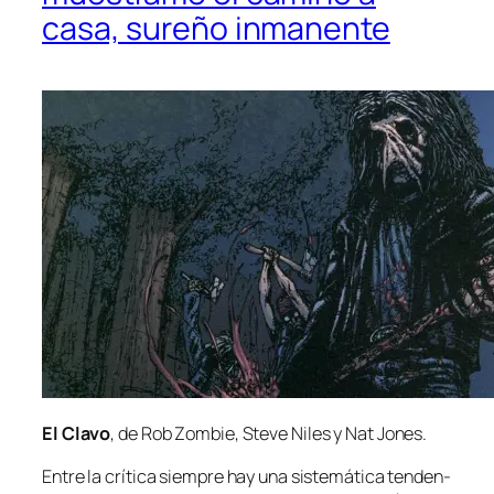
casa, sureño inmanente
El Clavo
, de Rob Zombie, Steve Niles y Nat Jones.
Entre la crí­ti­ca siem­pre hay una sis­te­má­ti­ca ten­den­