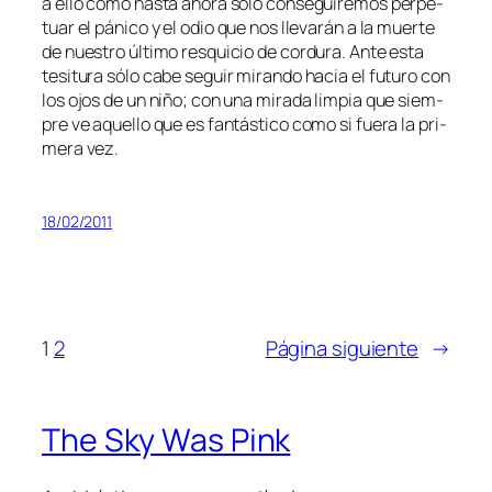
a ello co­mo has­ta aho­ra só­lo con­se­gui­re­mos per­pe­
tuar el pá­ni­co y el odio que nos lle­va­rán a la muer­te
de nues­tro úl­ti­mo res­qui­cio de cor­du­ra. Ante es­ta
te­si­tu­ra só­lo ca­be se­guir mi­ran­do ha­cia el fu­tu­ro con
los ojos de un ni­ño; con una mi­ra­da lim­pia que siem­
pre ve aque­llo que es fan­tás­ti­co co­mo si fue­ra la pri­
me­ra vez.
18/02/2011
1
2
Página siguiente
→
The Sky Was Pink