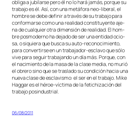
obli­ga a ju­bi­lar­se pe­ro él no lo ha­rá ja­más, por­que su
tra­ba­jo es él. Así, con una me­tá­fo­ra neo-liberal, el
hom­bre se de­be de­fi­nir a tra­vés de su tra­ba­jo pa­ra
con­for­mar­se co­mo una reali­dad cons­ti­tu­yen­te aje­
na de cual­quier otra di­men­sión de reali­dad. El hom­
bre pos­mo­derno ha de­ja­do de ser una en­ti­dad ocio­
sa, o si­quie­ra que bus­ca su auto-reconocimiento,
pa­ra con­ver­tir­se en un trabajador-esclavo que só­lo
vi­ve pa­ra se­guir tra­ba­jan­do un día más. Porque, con
el na­ci­mien­to de la ma­sa de la cla­se me­dia, no mu­rió
el obre­ro sino que se tras­la­do su con­di­ción ha­cia una
nue­va cla­se de es­cla­vis­mo: el ser en el tra­ba­jo. Mike
Haggar es el héroe-víctima de la fe­ti­chi­za­ción del
tra­ba­jo posindustrial.
06/08/2011