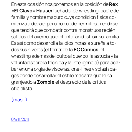
En es­ta oca­sión nos po­ne­mos en la po­si­ción de
Rex
«El Clavo» Hauser
lu­cha­dor de
wrestling
, pa­dre de
fa­mi­lia y hom­bre ma­du­ro cu­ya con­di­ción fí­si­ca co­
mien­za a de­caer pe­ro no pue­de per­mi­tir­se ren­dir­se
que ten­drá que com­ba­tir con­tra mons­truos re­cién
sa­li­dos del averno que in­ten­ta­rán des­truir su fa­mi­lia.
Es así co­mo de­sa­rro­lla la idio­sin­cra­sia su­re­ña a to­
dos sus ni­ve­les (el te­rror de la
EC Comics
, el
wrestling
ade­más del cul­to al cuer­po, la as­tu­cia y la
vo­lun­tad so­bre la téc­ni­ca y la in­te­li­gen­cia) pa­ra aca­
bar en una or­gía de vís­ce­ras,
one-lines
y
splash pa­
ges
don­de de­sa­rro­llar el es­ti­lo ma­ca­rra que le ha
gran­jea­do a
Zombie
el des­pre­cio de la crí­ti­ca
oficialista.
(más…)
04/11/2011