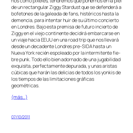
ños co­mo pí­xe­les, ten­dre­mos que po­ner­nos en la piel
de un rec­tan­gu­lar Ziggy Stardust que se de­fen­de­rá a
bo­fe­to­nes de la ga­lea­da de fans, his­té­ri­cos has­ta la
de­men­cia, pa­ra in­ten­tar huir de su úl­ti­mo con­cier­to
en Londres. Bajo es­ta pre­mi­sa de fu­tu­ro in­cier­to de
Ziggy en el vie­jo con­ti­nen­te de­ci­di­rá em­bar­car­se en
un via­je ha­cia EEUU en una road trip que nos lle­va­rá
des­de un de­ca­den­te Londres pre-SIDA has­ta un
Nueva York re­cién es­po­lea­do por la in­ter­mi­ten­te fie­
bre punk. Todo ello bien ador­na­do de una ju­ga­bi­li­dad
ex­qui­si­ta, per­fec­ta­men­te de­pu­ra­da, y unas aris­tas
cú­bi­cas que ha­rán las de­li­cias de to­dos los yon­kis de
los tiem­pos de las li­mi­ta­cio­nes grá­fi­cas
geométricas.
(más…)
07/10/2011