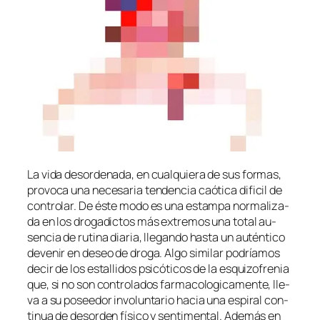
La vi­da des­or­de­na­da, en cual­quie­ra de sus for­mas,
pro­vo­ca una ne­ce­sa­ria ten­den­cia caó­ti­ca di­fi­cil de
con­tro­lar. De és­te mo­do es una es­tam­pa nor­ma­li­za­
da en los dro­ga­dic­tos más ex­tre­mos una to­tal au­
sen­cia de ru­ti­na dia­ria, lle­gan­do has­ta un au­tén­ti­co
de­ve­nir en de­seo de dro­ga. Algo si­mi­lar po­dría­mos
de­cir de los es­ta­lli­dos psi­có­ti­cos de la es­qui­zo­fre­nia
que, si no son con­tro­la­dos far­ma­co­lo­gi­ca­men­te, lle­
va a su po­see­dor in­vo­lun­ta­rio ha­cia una es­pi­ral con­
ti­nua de des­or­den fí­si­co y sen­ti­men­tal. Además en