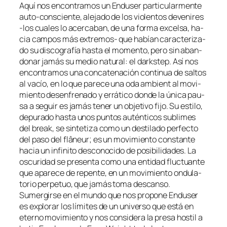
Aquí nos en­con­tra­mos un Enduser par­ti­cu­lar­men­te
auto-consciente, ale­ja­do de los vio­len­tos de­ve­ni­res
‑los cua­les lo acer­ca­ban, de una for­ma ex­cel­sa, ha­
cia cam­pos más extremos- que ha­bían ca­rac­te­ri­za­
do su dis­co­gra­fía has­ta el mo­men­to, pe­ro sin aban­
do­nar ja­más su me­dio na­tu­ral: el darks­tep. Así nos
en­con­tra­mos una con­ca­te­na­ción con­ti­nua de sal­tos
al va­cío, en lo que pa­re­ce una oda am­bient al mo­vi­
mien­to de­sen­fre­na­do y errá­ti­co don­de la úni­ca pau­
sa a se­guir es ja­más te­ner un ob­je­ti­vo fi­jo. Su es­ti­lo,
de­pu­ra­do has­ta unos pun­tos au­tén­ti­cos su­bli­mes
del break, se sin­te­ti­za co­mo un des­ti­la­do per­fec­to
del pa­so del flâ­neur; es un mo­vi­mien­to cons­tan­te
ha­cia un in­fi­ni­to des­co­no­ci­do de po­si­bi­li­da­des. La
os­cu­ri­dad se pre­sen­ta co­mo una en­ti­dad fluc­tuan­te
que apa­re­ce de re­pen­te, en un mo­vi­mien­to on­du­la­
to­rio per­pe­tuo, que ja­más to­ma des­can­so.
Sumergirse en el mun­do que nos pro­po­ne Enduser
es ex­plo­rar los lí­mi­tes de un uni­ver­so que es­tá en
eterno mo­vi­mien­to y nos con­si­de­ra la pre­sa hos­til a