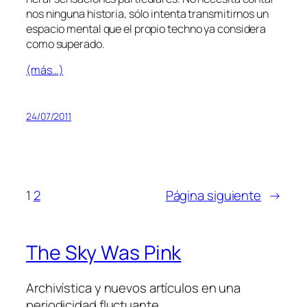
nos nin­gu­na his­to­ria, só­lo in­ten­ta trans­mi­tir­nos un
es­pa­cio men­tal que el pro­pio techno ya con­si­de­ra
co­mo superado.
(más…)
24/07/2011
1
2
Página siguiente
→
The Sky Was Pink
Archivística y nuevos artículos en una
periodicidad fluctuante