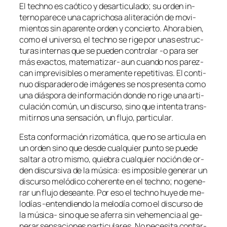
El techno es caó­ti­co y des­ar­ti­cu­la­do; su or­den in­
terno pa­re­ce una ca­pri­cho­sa ali­te­ra­ción de mo­vi­
mien­tos sin apa­ren­te or­den y con­cier­to. Ahora bien,
co­mo el uni­ver­so, el techno se ri­ge por unas es­truc­
tu­ras in­ter­nas que se pue­den con­tro­lar ‑o pa­ra ser
más exac­tos, matematizar- aun cuan­do nos pa­rez­
can im­pre­vi­si­bles o me­ra­men­te re­pe­ti­ti­vas. El con­ti­
nuo dis­pa­ra­de­ro de imá­ge­nes se nos pre­sen­ta co­mo
una diás­po­ra de in­for­ma­ción don­de no ri­ge una ar­ti­
cu­la­ción co­mún, un dis­cur­so, sino que in­ten­ta trans­
mi­tir­nos una sen­sa­ción, un flu­jo, particular.
Esta con­for­ma­ción ri­zo­má­ti­ca, que no se ar­ti­cu­la en
un or­den sino que des­de cual­quier pun­to se pue­de
sal­tar a otro mis­mo, quie­bra cual­quier no­ción de or­
den dis­cur­si­va de la mú­si­ca: es im­po­si­ble ge­ne­rar un
dis­cur­so me­ló­di­co cohe­ren­te en el techno; no ge­ne­
rar un flu­jo de­sean­te. Por eso el techno hu­ye de me­
lo­días ‑en­ten­dien­do la me­lo­día co­mo el dis­cur­so de
la música- sino que se afe­rra sin vehe­men­cia al ge­
ne­rar sen­sa­cio­nes par­ti­cu­la­res. No ne­ce­si­ta con­tar­