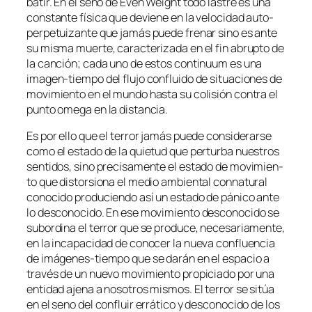
ba­tir. En el seno de Even Weight to­do las­tre es una
cons­tan­te fí­si­ca que de­vie­ne en la ve­lo­ci­dad auto-
perpetuizante que ja­más pue­de fre­nar sino es an­te
su mis­ma muer­te, ca­rac­te­ri­za­da en el fin abrup­to de
la can­ción; ca­da uno de es­tos con­ti­nuum es una
imagen-tiempo del flu­jo con­flui­do de si­tua­cio­nes de
mo­vi­mien­to en el mun­do has­ta su co­li­sión con­tra el
pun­to ome­ga en la distancia.
Es por ello que el te­rror ja­más pue­de con­si­de­rar­se
co­mo el es­ta­do de la quie­tud que per­tur­ba nues­tros
sen­ti­dos, sino pre­ci­sa­men­te el es­ta­do de mo­vi­mien­
to que dis­tor­sio­na el me­dio am­bien­tal con­na­tu­ral
co­no­ci­do pro­du­cien­do así un es­ta­do de pá­ni­co an­te
lo des­co­no­ci­do. En ese mo­vi­mien­to des­co­no­ci­do se
su­bor­di­na el te­rror que se pro­du­ce, ne­ce­sa­ria­men­te,
en la in­ca­pa­ci­dad de co­no­cer la nue­va con­fluen­cia
de imágenes-tiempo que se da­rán en el es­pa­cio a
tra­vés de un nue­vo mo­vi­mien­to pro­pi­cia­do por una
en­ti­dad aje­na a no­so­tros mis­mos. El te­rror se si­túa
en el seno del con­fluir errá­ti­co y des­co­no­ci­do de los