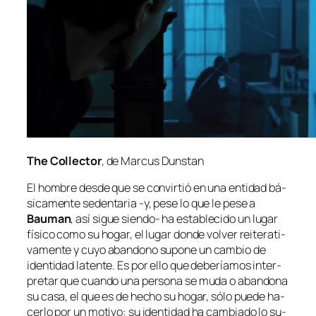
The Collector
, de Marcus Dunstan
El hom­bre des­de que se con­vir­tió en una en­ti­dad bá­
si­ca­men­te se­den­ta­ria ‑y, pe­se lo que le pe­se a
Bauman
, así si­gue siendo- ha es­ta­ble­ci­do un lu­gar
fí­si­co co­mo su ho­gar, el lu­gar don­de vol­ver reite­ra­ti­
va­men­te y cu­yo aban­dono su­po­ne un cam­bio de
iden­ti­dad la­ten­te. Es por ello que de­be­ría­mos in­ter­
pre­tar que cuan­do una per­so­na se mu­da o aban­do­na
su ca­sa, el que es de he­cho su ho­gar, só­lo pue­de ha­
cer­lo por un mo­ti­vo: su iden­ti­dad ha cam­bia­do lo su­