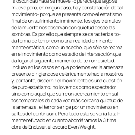
la os­cu­ri­dad na­da se mue­ve ‑o
pa­re­ce
que al­go se
mue­ve pe­ro, en nin­gún ca­so, hay cons­ta­ta­ción de tal
movimiento- por­que se pre­sen­ta co­mo el es­ta­tis­mo
fi­nal de un su­fri­mien­to in­mi­nen­te; los ojos tré­mu­los
de la muer­te nos ob­ser­van con quie­tud des­de las
som­bras. Es por ello que siem­pre se ca­rac­te­ri­za to­
da for­ma de te­rror co­mo una reali­dad emi­nen­te­
men­te es­tá­ti­ca, co­mo un ace­cho, que só­lo se re­crea
en el mo­vi­mien­to co­mo es­ta­dio de in­ter­sec­ción que
da lu­gar al si­guien­te mo­men­to de terror-quietud.
Incluso en los ca­sos en que po­de­mos ver la ame­na­za
pre­sen­te di­ri­gién­do­se ce­lé­ri­ca­men­te ha­cia no­so­tros
y, por tan­to, dis­cer­nir el mo­vi­mien­to es una cues­tión
de pu­ro es­ta­tis­mo: no lo ve­mos co­mo es­pec­ta­dor
sino co­mo aquel que su­fre un acer­ca­mien­to en sal­
tos tem­po­ra­les de ca­da vez más cer­ca­na quie­tud de
la ame­na­za; el te­rror se ri­ge por un mo­vi­mien­to en
sal­tos del con­ti­nuum. Pero to­do es­to se ve­ría to­tal­
men­te re­fu­ta­do en cuan­to abor­dá­ra­mos la úl­ti­ma
obra de Enduser, el os­cu­ro Even Weight.