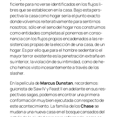
fi­cien­te pa­ra no ver­se iden­ti­fi­ca­dos en los flu­jos li­
bres que se es­ta­ble­cen en la ca­sa. Bajo es­ta pers­
pec­ti­va la ca­sa co­mo ho­gar se­ría el pun­to exac­to
don­de vol­ve­mos reite­ra­ti­va­men­te
pa­ra sen­tir­nos
no­so­tros
; só­lo en el seno del ho­gar nos cons­trui­mos
co­mo en­ti­da­des com­ple­tas al po­ner­nos en con­so­
nan­cia con los flu­jos pro­pios en­ca­de­na­dos a las re­
sis­ten­cias pro­pias de la elec­ción de una ca­sa, de un
ho­gar. Es por ello que pa­ra el hom­bre se­den­ta­rio el
ma­yor te­rror exis­ten­te es la pe­ne­tra­ción ex­tra­ña en
su in­te­rior, la vio­la­ción de su in­ti­mi­dad, co­mo de he­
cho he­mos vis­to in­ce­san­te­men­te a tra­vés de los
slasher
.
En la pe­lí­cu­la de
Marcus Dunstan
, re­cor­de­mos:
guio­nis­ta de
Saw IV
y
Feast II
en ade­lan­te en sus res­
pec­ti­vas sa­gas, po­de­mos en­con­trar una pri­me­ra
con­for­ma­ción muy bien eje­cu­ta­da con res­pec­to de
es­te acon­te­ci­mien­to. La fa­mi­lia de los
Chase
se
mu­dan a una nue­va ca­sa en el bos­que can­sa­dos del