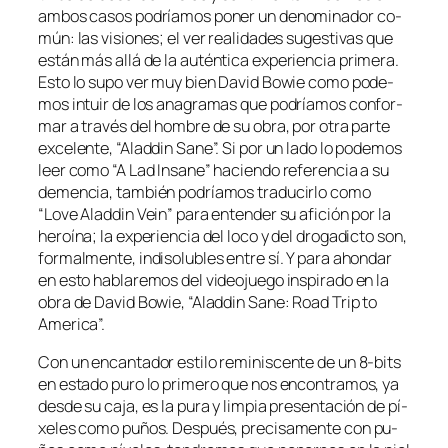
am­bos ca­sos po­dría­mos po­ner un de­no­mi­na­dor co­
mún: las vi­sio­nes; el ver reali­da­des su­ges­ti­vas que
es­tán más allá de la
au­tén­ti­ca
ex­pe­rien­cia pri­me­ra.
Esto lo su­po ver muy bien David Bowie co­mo po­de­
mos in­tuir de los ana­gra­mas que po­dría­mos con­for­
mar a tra­vés del hom­bre de su obra, por otra par­te
ex­ce­len­te, “Aladdin Sane”. Si por un la­do lo po­de­mos
leer co­mo “A Lad Insane” ha­cien­do re­fe­ren­cia a su
de­men­cia, tam­bién po­dría­mos tra­du­cir­lo co­mo
“Love Aladdin Vein” pa­ra en­ten­der su afi­ción por la
he­roí­na; la ex­pe­rien­cia del lo­co y del dro­ga­dic­to son,
for­mal­men­te, in­di­so­lu­bles en­tre sí. Y pa­ra ahon­dar
en es­to ha­bla­re­mos del vi­deo­jue­go ins­pi­ra­do en la
obra de David Bowie, “Aladdin Sane: Road Trip to
America”.
Con un en­can­ta­dor es­ti­lo re­mi­nis­cen­te de un 8‑bits
en es­ta­do pu­ro lo pri­me­ro que nos en­con­tra­mos, ya
des­de su ca­ja, es la pu­ra y lim­pia pre­sen­ta­ción de pí­
xe­les co­mo pu­ños. Después, pre­ci­sa­men­te con pu­