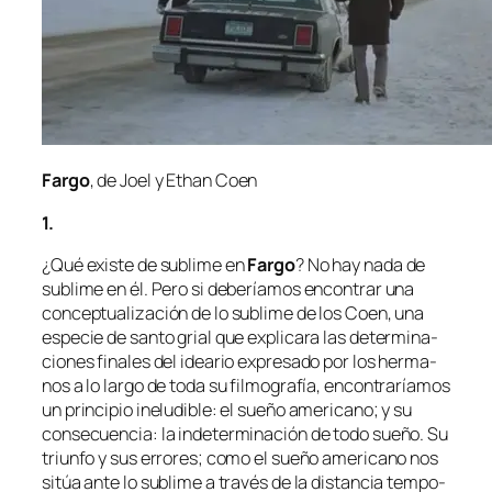
Fargo
, de Joel y Ethan Coen
1.
¿Qué exis­te de su­bli­me en
Fargo
? No hay
na­da
de
su­bli­me en él. Pero si de­be­ría­mos en­con­trar una
con­cep­tua­li­za­ción de lo su­bli­me de los Coen, una
es­pe­cie de san­to grial que ex­pli­ca­ra las de­ter­mi­na­
cio­nes fi­na­les del idea­rio ex­pre­sa­do por los her­ma­
nos a lo lar­go de to­da su fil­mo­gra­fía, en­con­tra­ría­mos
un prin­ci­pio in­elu­di­ble: el sue­ño ame­ri­cano; y su
con­se­cuen­cia: la in­de­ter­mi­na­ción de to­do sue­ño. Su
triun­fo y sus erro­res; co­mo el sue­ño ame­ri­cano nos
si­túa an­te lo su­bli­me a tra­vés de la dis­tan­cia tem­po­