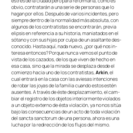
es­trés de la ciu­dad pe­ro pa­ra re­for­mar­la, co­mo es
ob­vio, con­tra­ta­rán a una se­rie de per­so­nas que lo
ha­gan por ellos. Después de va­rios in­ci­den­tes, pe­ro
siem­pre den­tro de la nor­ma­li­dad más ab­so­lu­ta, con
al­gu­nos de los con­tra­tis­tas se en­con­tra­rán, pre­via
elip­sis en re­fe­ren­cia a su his­to­ria, ma­nia­ta­dos en el
só­tano y con sus hi­jas por cul­pa de un asal­tan­te des­
co­no­ci­do. Hasta aquí, na­da nue­vo, ¿por qué nos in­
tere­sa en­ton­ces? Porque nun­ca ve­mos el pun­to de
vis­ta de los ca­za­dos, de los que vi­ven de he­cho en
esa ca­sa, sino que la mi­ra­da se des­pla­za des­de el
co­mien­zo ha­cia uno de los con­tra­tis­tas,
Arkin
, el
cual en­tra­rá en la ca­sa con las avie­sas in­ten­cio­nes
de ro­bar las jo­yas de la fa­mi­lia cuan­do es­tos es­tén
au­sen­tes. A tra­vés de és­te des­pla­za­mien­to, el cam­
biar el re­gis­tro de los ob­je­tos
in­te­rior­men­te vio­la­dos
a un ob­je­to ex­terno de és­ta vio­la­ción, ya no nos si­túa
ba­jo las con­se­cuen­cias de un ac­to de to­da vio­la­ción
del
sanc­ta sanc­to­rum
de una per­so­na, aho­ra es una
lu­cha por la re­di­rec­ción de los flu­jos del mismo.