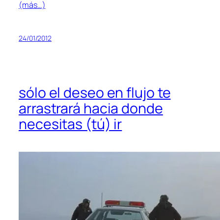
(más…)
24/01/2012
sólo el deseo en flujo te
arrastrará hacia donde
necesitas (tú) ir