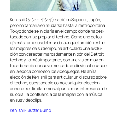
Ken Ishii (ケン・イシイ) na­ció en Sapporo, Japón,
pe­ro no tar­da­ría en mu­dar­se has­ta la me­tro­po­li­ta­na
Tokyo don­de se ini­cia­ría en el cam­po don­de ha des­
ta­ca­do con luz pro­pia: el techno. Como uno de los
dj’s más fa­mo­sos del mun­do, aun­que tam­bién en­tre
los me­jo­res de su tiem­po, ha ar­ti­cu­la­do una evo­lu­
ción con ca­rác­ter mar­ca­da­men­te ni­pón del Detroit
techno y, lo más im­por­tan­te, con una vi­sión muy en­
fo­ca­da ha­cia un nue­vo mer­ca­do au­dio­vi­sual en au­ge
en la épo­ca co­mo son los vi­deo­jue­gos. He ahí la
elec­ción de Ken Ishii pa­ra ar­ti­cu­lar un dis­cur­so so­bre
el techno, cues­tio­na­ble co­mo cual­quier elec­ción,
aun­que nos li­mi­ta­re­mos al pun­to más in­tere­san­te de
su obra: la con­fluen­cia de la ima­gen con la mú­si­ca
en sus videoclips.
Ken Ishii- Butter Bump