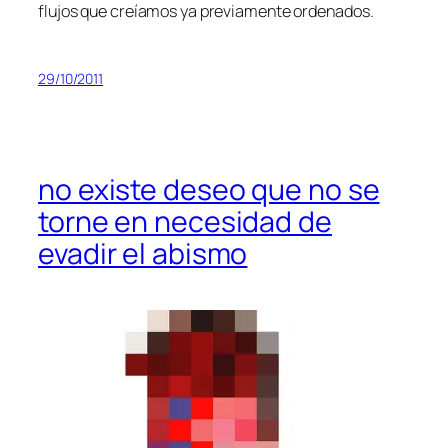
flu­jos que creía­mos ya pre­via­men­te ordenados.
29/10/2011
no existe deseo que no se
torne en necesidad de
evadir el abismo