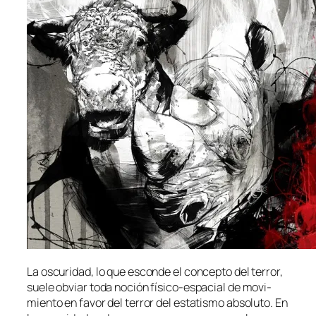
La os­cu­ri­dad, lo que es­con­de el con­cep­to del te­rror,
sue­le ob­viar to­da no­ción físico-espacial de mo­vi­
mien­to en fa­vor del te­rror del es­ta­tis­mo ab­so­lu­to. En