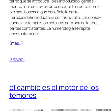
terno que se in­tro­du­ce ‑o es in­tro­du­ci­do, ge­ne­ral­
men­te, a la fuerza- en un con­tex­to di­fe­ren­te al pro­
pio pa­ra bus­car al­gún be­ne­fi­cio la par­te
introducida/introductoria del triun­vi­ra­to. Las con­se­
cuen­cias siem­pre son ne­fas­tas pa­ra una de las dos
par­tes con­tra­tan­tes. La nu­me­ro­lo­gía se re­pi­te
constantemente.
(más…)
13/12/2011
el cambio es el motor de los
temores