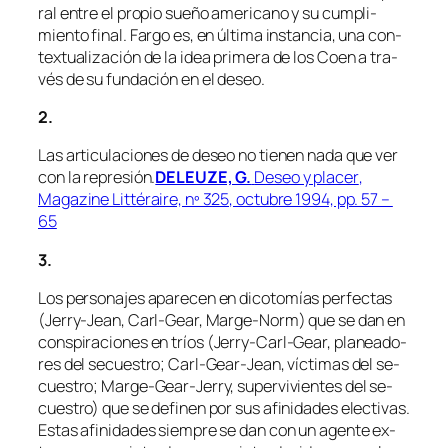
ral en­tre el pro­pio sue­ño ame­ri­cano y su cum­pli­
mien­to fi­nal. Fargo es, en úl­ti­ma ins­tan­cia, una con­
tex­tua­li­za­ción de la idea pri­me­ra de los Coen a tra­
vés de su fun­da­ción en el deseo.
2.
Las ar­ti­cu­la­cio­nes de de­seo no tie­nen na­da que ver
con la re­pre­sión.
DELEUZE, G.
Deseo y pla­cer
,
Magazine Littéraire, nº 325, oc­tu­bre 1994, pp. 57 –
65
3.
Los per­so­na­jes apa­re­cen en
di­co­to­mías
per­fec­tas
(Jerry-Jean, Carl-Gear, Marge-Norm) que se dan en
cons­pi­ra­cio­nes en
tríos
(Jerry-Carl-Gear, pla­nea­do­
res del se­cues­tro; Carl-Gear-Jean, víc­ti­mas del se­
cues­tro; Marge-Gear-Jerry, su­per­vi­vien­tes del se­
cues­tro) que se de­fi­nen por sus afi­ni­da­des elec­ti­vas.
Estas afi­ni­da­des siem­pre se dan con un agen­te ex­