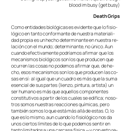
blood im busy (get busy)
Death Grips
Como en­ti­da­des bio­ló­gi­cas es evi­den­te que lo fi­sio­
ló­gi­co en tan­to con­for­man­te de nues­tra ma­te­ria­li­
dad pro­pia es un he­cho de­ter­mi­nan­te en nues­tra re­
la­ción con el mun­do; de­ter­mi­nan­te, no úni­co. Aun
cuan­do efec­ti­va­men­te po­dría­mos afir­mar que los
me­ca­nis­mos bio­ló­gi­cos son los que pro­du­cen que
ocu­rren las co­sas no po­de­mos afir­mar que, de he­
cho, esos me­ca­nis­mos son los que pro­du­cen las co­
sas en sí: al igual que un cua­dro es más que la su­ma
esen­cial de sus par­tes (lien­zo, pin­tu­ra, ar­tis­ta) un
ser hu­mano es más que aque­llos com­po­nen­tes
cons­ti­tu­ti­vos a par­tir de los cua­les se edi­fi­ca; no­so­
tros so­mos nues­tras reac­cio­nes quí­mi­cas, pe­ro
tam­bién so­mos lo que es­tá más allá de es­tas. O, lo
que es lo mis­mo, aun cuan­do lo fi­sio­ló­gi­co nos da
unos cier­tos lí­mi­tes de lo que po­de­mos sen­tir en
tan­to li­mi­ta­dos a una car­ca­sa fí­si­ca —y con es­to re­