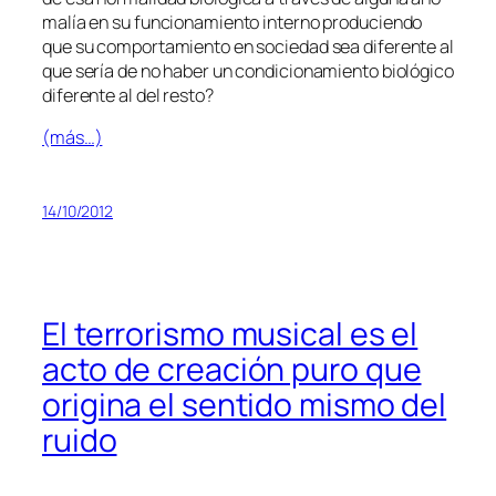
ma­lía en su fun­cio­na­mien­to in­terno pro­du­cien­do
que su com­por­ta­mien­to en so­cie­dad sea di­fe­ren­te al
que se­ría de no ha­ber un con­di­cio­na­mien­to bio­ló­gi­co
di­fe­ren­te al del resto?
(más…)
14/10/2012
El terrorismo musical es el
acto de creación puro que
origina el sentido mismo del
ruido