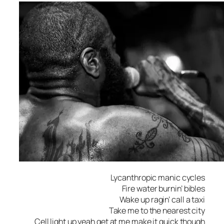
Lycanthropic ma­nic cycles
Fire wa­ter bur­nin’ bibles
Wake up ra­gin’ call a taxi
Take me to the nea­rest city
Cell light up yeah get at me ma­ke it quick though