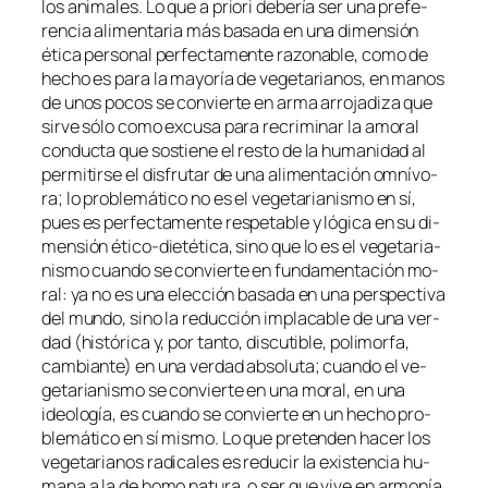
los ani­ma­les. Lo que
a prio­ri
de­be­ría ser una pre­fe­
ren­cia ali­men­ta­ria más ba­sa­da en una di­men­sión
éti­ca per­so­nal per­fec­ta­men­te ra­zo­na­ble, co­mo de
he­cho es pa­ra la ma­yo­ría de ve­ge­ta­ria­nos, en ma­nos
de unos po­cos se con­vier­te en ar­ma arro­ja­di­za que
sir­ve só­lo co­mo ex­cu­sa pa­ra re­cri­mi­nar la amo­ral
con­duc­ta que sos­tie­ne el res­to de la hu­ma­ni­dad al
per­mi­tir­se el dis­fru­tar de una ali­men­ta­ción om­ní­vo­
ra; lo pro­ble­má­ti­co no es el ve­ge­ta­ria­nis­mo en sí,
pues es per­fec­ta­men­te res­pe­ta­ble y ló­gi­ca en su di­
men­sión ético-dietética, sino que lo es el ve­ge­ta­ria­
nis­mo cuan­do se con­vier­te en fun­da­men­ta­ción mo­
ral: ya no es una elec­ción ba­sa­da en una pers­pec­ti­va
del mun­do, sino la re­duc­ción im­pla­ca­ble de una ver­
dad (his­tó­ri­ca y, por tan­to, dis­cu­ti­ble, po­li­mor­fa,
cam­bian­te) en una ver­dad ab­so­lu­ta; cuan­do el ve­
ge­ta­ria­nis­mo se con­vier­te en una mo­ral, en una
ideo­lo­gía, es cuan­do se con­vier­te en un he­cho pro­
ble­má­ti­co en sí mis­mo. Lo que pre­ten­den ha­cer los
ve­ge­ta­ria­nos ra­di­ca­les es re­du­cir la exis­ten­cia hu­
ma­na a la de
ho­mo na­tu­ra
, o ser que vi­ve en ar­mo­nía