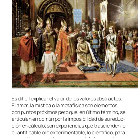
Es di­fí­cil ex­pli­car el va­lor de los va­lo­res abs­trac­tos.
El amor, la mís­ti­ca o la me­ta­fí­si­ca son ele­men­tos
con pun­tos pró­xi­mos pe­ro que, en úl­ti­mo tér­mino, se
ar­ti­cu­lan en co­mún por la im­po­si­bi­li­dad de su re­duc­
ción en cálcu­lo; son ex­pe­rien­cias que tras­cien­den lo
cuan­ti­fi­ca­ble o lo ex­pe­ri­men­ta­ble, lo cien­tí­fi­co, pa­ra