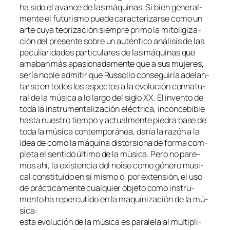
ha si­do el avan­ce de las má­qui­nas. Si bien ge­ne­ral­
men­te el fu­tu­ris­mo pue­de ca­rac­te­ri­zar­se co­mo un
ar­te cu­ya teo­ri­za­ción siem­pre pri­mo la mi­to­li­gi­za­
ción del pre­sen­te so­bre un au­tén­ti­co aná­li­sis de las
pe­cu­lia­ri­da­des par­ti­cu­la­res de las má­qui­nas que
ama­ban más apa­sio­na­da­men­te que a sus mu­je­res,
se­ría no­ble ad­mi­tir que Russollo con­se­gui­ría ade­lan­
tar­se en to­dos los as­pec­tos a la evo­lu­ción con­na­tu­
ral de la mú­si­ca a lo lar­go del si­glo XX. El in­ven­to de
to­da la ins­tru­men­ta­li­za­ción eléc­tri­ca, in­con­ce­bi­ble
has­ta nues­tro tiem­po y ac­tual­men­te pie­dra ba­se de
to­da la mú­si­ca con­tem­po­rá­nea, da­ría la ra­zón a la
idea de co­mo la má­qui­na dis­tor­sio­na de for­ma com­
ple­ta el sen­ti­do úl­ti­mo de la mú­si­ca. Pero no pa­re­
mos ahí, la exis­ten­cia del
noi­se
co­mo gé­ne­ro mu­si­
cal cons­ti­tui­do en sí mis­mo o, por ex­ten­sión, el uso
de prác­ti­ca­men­te cual­quier ob­je­to co­mo ins­tru­
men­to ha re­per­cu­ti­do en la ma­qui­ni­za­ción de la mú­
si­ca:
es­ta evo­lu­ción de la mú­si­ca es pa­ra­le­la al mul­ti­pli­