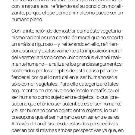
con la na­tu­ra­le­za, re­fi­rien­do así su con­di­ción mo­ra­li­
zan­te, por­que el que co­me ani­ma­les no pue­de ser un
hu­mano pleno.
Con la in­ten­ción de de­mos­trar co­mo és­te ve­ge­ta­ria­
nis­mo ra­di­cal es una con­di­ción mo­ral que no so­por­ta
un aná­li­sis ri­gu­ro­so —y, reite­ran­do en ello, re­fi­rién­
do­nos úni­ca y ex­clu­si­va­men­te a la im­po­si­ción mo­ral
del ve­ge­te­ria­nis­mo co­mo úni­co
mo­dus vi­ven­di
real­
men­te hu­mano— ana­li­za­ré los gran­des ar­gu­men­tos
sos­te­ni­dos por los adep­tos de es­ta cau­sa pa­ra de­
fen­der el por qué lo na­tu­ral en el ser hu­mano se­ría
só­lo co­mer ve­ge­ta­les. Para ello ca­te­go­ri­za­ré ta­les
ar­gu­men­tos en dos ni­ve­les de ín­do­le me­ta­fí­si­ca: el
ser hu­mano co­mo su­je­to en­tre ob­je­tos, lo cual pre­
su­po­ne que el úni­co
ser
au­tén­ti­co es el ser hu­mano;
y el ser hu­mano co­mo ob­je­to en­tre ob­je­tos, lo cual
pre­su­po­ne que el ser hu­mano es un ser en­tre se­res.
A tra­vés del aná­li­sis des­de es­tas dos pers­pec­ti­vas
cae­rán por sí mis­mas am­bas pers­pec­ti­vas ya que, en