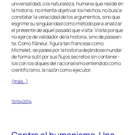
uni­ver­sa­li­dad, o la na­tu­ra­le­za, hu­ma­na que re­si­de en
la his­to­ria: no in­ten­ta ob­je­ti­var los he­chos, no bus­ca
cons­ta­tar la ve­ra­ci­dad de los ar­gu­men­tos, sino que
es­gri­me su sin­gu­la­ri­dad co­mo mé­to­do pa­ra ana­li­zar
el pre­sen­te de aquel pa­sa­do que vi­si­ta. Visita por­que
no ejer­ce de va­li­da­dor de la his­to­ria, sino de pa­sean­
te. Como
flâ­neur
, fi­gu­ra tan fran­ce­sa co­mo
Michelet, se pa­sea por la his­to­ria de­ján­do­se inun­dar
de for­ma su­til por sus flu­jos se­cre­tos sin con­te­ner­
los con los di­ques del ra­cio­na­lis­mo en­ten­di­do co­mo
cien­ti­fi­cis­mo, la ra­zón co­mo ejecutor.
(más…)
10/04/2014