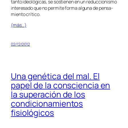
tan­to ideo­ló­gi­cas, se sos­tie­nen en un re­duc­cio­nis­mo
in­tere­sa­do que no per­mi­te for­ma al­gu­na de pen­sa­
mien­to crítico.
(más…)
02/12/2012
Una genética del mal. El
papel de la consciencia en
la superación de los
condicionamientos
fisiológicos