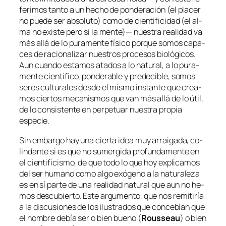
fe­ri­mos tan­to a un he­cho de pon­de­ra­ción (el pla­cer
no pue­de ser ab­so­lu­to) co­mo de cien­ti­fi­ci­dad (el al­
ma no exis­te pe­ro sí la men­te)— nues­tra reali­dad va
más allá de lo pu­ra­men­te fí­si­co por­que so­mos ca­pa­
ces de ra­cio­na­li­zar nues­tros pro­ce­sos bio­ló­gi­cos.
Aun cuan­do es­ta­mos ata­dos a lo na­tu­ral, a lo pu­ra­
men­te cien­tí­fi­co, pon­de­ra­ble y pre­de­ci­ble, so­mos
se­res cul­tu­ra­les des­de el mis­mo ins­tan­te que crea­
mos cier­tos me­ca­nis­mos que van más allá de lo útil,
de lo con­sis­ten­te en per­pe­tuar nues­tra pro­pia
especie.
Sin em­bar­go hay una cier­ta idea muy arrai­ga­da, co­
lin­dan­te si es que no su­mer­gi­da pro­fun­da­men­te en
el cien­ti­fi­cis­mo, de que to­do lo que hoy ex­pli­ca­mos
del ser hu­mano co­mo al­go exógeno a la na­tu­ra­le­za
es en sí par­te de una reali­dad na­tu­ral que aun no he­
mos des­cu­bier­to. Este ar­gu­men­to, que nos re­mi­ti­ría
a la dis­cu­sio­nes de los ilus­tra­dos que con­ce­bían que
el hom­bre de­bía ser o bien bueno (
Rousseau
) o bien