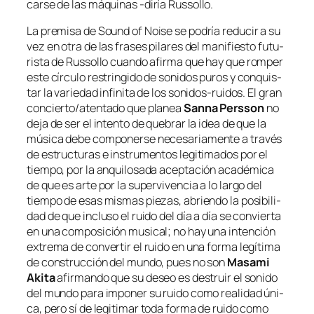
car­se de las má­qui­nas
‑di­ría Russollo.
La pre­mi­sa de
Sound of Noise
se po­dría re­du­cir a su
vez en otra de las fra­ses pi­la­res del ma­ni­fies­to fu­tu­
ris­ta de Russollo cuan­do afir­ma que
hay que rom­per
es­te círcu­lo res­trin­gi­do de so­ni­dos pu­ros y con­quis­
tar la va­rie­dad in­fi­ni­ta de los sonidos-ruidos
. El gran
concierto/atentado que pla­nea
Sanna Persson
no
de­ja de ser el in­ten­to de que­brar la idea de que la
mú­si­ca de­be com­po­ner­se ne­ce­sa­ria­men­te a tra­vés
de es­truc­tu­ras e ins­tru­men­tos le­gi­ti­ma­dos por el
tiem­po, por la an­qui­lo­sa­da acep­ta­ción aca­dé­mi­ca
de que es ar­te por la su­per­vi­ven­cia a lo lar­go del
tiem­po de esas mis­mas pie­zas, abrien­do la po­si­bi­li­
dad de que in­clu­so el rui­do del día a día se con­vier­ta
en una com­po­si­ción mu­si­cal; no hay una in­ten­ción
ex­tre­ma de con­ver­tir el rui­do en una for­ma le­gí­ti­ma
de cons­truc­ción del mun­do, pues no son
Masami
Akita
afir­man­do que su de­seo es des­truir el so­ni­do
del mun­do pa­ra im­po­ner su rui­do co­mo reali­dad úni­
ca, pe­ro sí de le­gi­ti­mar to­da for­ma de rui­do co­mo