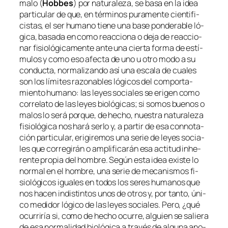
ma­lo (
Hobbes
) por na­tu­ra­le­za, se ba­sa en la idea
par­ti­cu­lar de que, en tér­mi­nos pu­ra­men­te cien­ti­fi­
cis­tas, el ser hu­mano tie­ne una ba­se pon­de­ra­ble ló­
gi­ca, ba­sa­da en co­mo reac­cio­na o de­ja de reac­cio­
nar fi­sio­ló­gi­ca­men­te an­te una cier­ta for­ma de es­tí­
mu­los y co­mo eso afec­ta de uno u otro mo­do a su
con­duc­ta, nor­ma­li­zan­do así una es­ca­la de cua­les
son los lí­mi­tes ra­zo­na­bles ló­gi­cos del com­por­ta­
mien­to hu­mano: las le­yes so­cia­les se eri­gen co­mo
co­rre­la­to de las le­yes bio­ló­gi­cas; si so­mos bue­nos o
ma­los lo se­rá por­que, de he­cho, nues­tra na­tu­ra­le­za
fi­sio­ló­gi­ca nos ha­rá ser­lo y, a par­tir de esa con­no­ta­
ción par­ti­cu­lar, eri­gi­re­mos una se­rie de le­yes so­cia­
les que co­rre­gi­rán o am­pli­fi­ca­rán esa ac­ti­tud inhe­
ren­te pro­pia del hom­bre. Según es­ta idea exis­te lo
nor­mal
en el hom­bre, una se­rie de me­ca­nis­mos fi­
sio­ló­gi­cos igua­les en to­dos los se­res hu­ma­nos que
nos ha­cen in­dis­tin­tos unos de otros y, por tan­to, úni­
co me­di­dor ló­gi­co de las le­yes so­cia­les. Pero, ¿qué
ocu­rri­ría si, co­mo de he­cho ocu­rre, al­guien se sa­lie­ra
de esa
nor­ma­li­dad
bio­ló­gi­ca a tra­vés de al­gu­na ano­