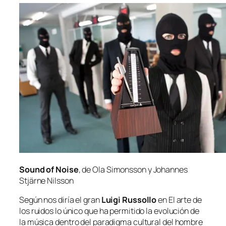
Sound of Noise
, de Ola Simonsson y Johannes
Stjärne Nilsson
Según nos di­ría el gran
Luigi Russollo
en
El ar­te de
los rui­dos
lo úni­co que ha per­mi­ti­do la evo­lu­ción de
la mú­si­ca den­tro del pa­ra­dig­ma cul­tu­ral del hom­bre