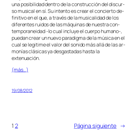
una po­si­bi­li­dad den­tro de la cons­truc­ción del dis­cur­
so mu­si­cal en sí. Su in­ten­to es crear el con­cier­to de­
fi­ni­ti­vo en el que, a tra­vés de la mu­si­ca­li­dad de los
di­fe­ren­tes rui­dos de las má­qui­nas de nues­tra con­
tem­po­ra­nei­dad ‑lo cual in­clu­ye el cuer­po humano‑,
pue­dan crear un nue­vo pa­ra­dig­ma de la mú­si­ca en el
cual se le­gi­ti­me el va­lor del so­ni­do más allá de las ar­
mo­nías clá­si­cas ya des­gas­ta­das has­ta la
extenuación.
(más…)
19/08/2012
1
2
Página siguiente
→