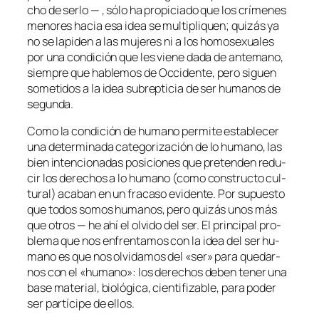
cho de ser­lo — , só­lo ha pro­pi­cia­do que los crí­me­nes
me­no­res
ha­cia esa idea se mul­ti­pli­quen; qui­zás ya
no se la­pi­den a las mu­je­res ni a los ho­mo­se­xua­les
por una con­di­ción que les vie­ne da­da de an­te­mano,
siem­pre que ha­ble­mos de
Occidente
, pe­ro si­guen
so­me­ti­dos a la idea su­brep­ti­cia de ser hu­ma­nos de
segunda.
Como la con­di­ción de
hu­mano
per­mi­te es­ta­ble­cer
una de­ter­mi­na­da ca­te­go­ri­za­ción de lo hu­mano, las
bien in­ten­cio­na­das po­si­cio­nes que pre­ten­den re­du­
cir los de­re­chos a lo
hu­mano
(co­mo cons­truc­to cul­
tu­ral) aca­ban en un fra­ca­so evi­den­te. Por su­pues­to
que to­dos so­mos hu­ma­nos, pe­ro qui­zás unos más
que otros — he ahí el ol­vi­do del ser. El prin­ci­pal pro­
ble­ma que nos en­fren­ta­mos con la idea del
ser hu­
mano
es que nos ol­vi­da­mos del «ser» pa­ra que­dar­
nos con el «hu­mano»: los de­re­chos de­ben te­ner una
ba­se ma­te­rial, bio­ló­gi­ca, cien­ti­fi­za­ble, pa­ra po­der
ser par­tí­ci­pe de ellos.