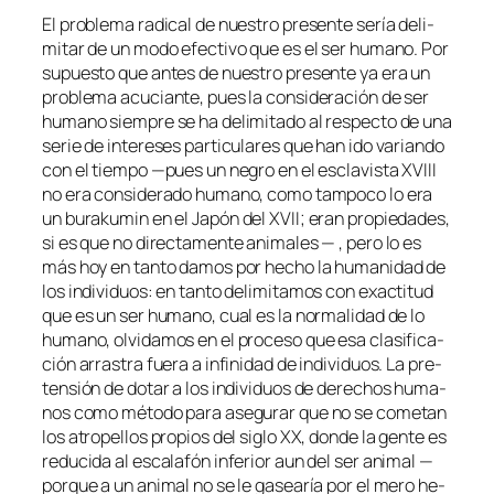
El pro­ble­ma ra­di­cal de nues­tro pre­sen­te se­ría de­li­
mi­tar de un mo­do efec­ti­vo que es el ser hu­mano. Por
su­pues­to que an­tes de nues­tro pre­sen­te ya era un
pro­ble­ma acu­cian­te, pues la con­si­de­ra­ción de ser
hu­mano siem­pre se ha de­li­mi­ta­do al res­pec­to de una
se­rie de in­tere­ses par­ti­cu­la­res que han ido va­rian­do
con el tiem­po —pues un ne­gro en el es­cla­vis­ta XVIII
no era con­si­de­ra­do hu­mano, co­mo tam­po­co lo era
un
bu­ra­ku­min
en el
Japón
del XVII; eran pro­pie­da­des,
si es que no di­rec­ta­men­te ani­ma­les — , pe­ro lo es
más hoy en tan­to da­mos por he­cho la hu­ma­ni­dad de
los in­di­vi­duos: en tan­to de­li­mi­ta­mos con exac­ti­tud
que es un ser hu­mano, cual es la nor­ma­li­dad de lo
hu­mano, ol­vi­da­mos en el pro­ce­so que esa cla­si­fi­ca­
ción arras­tra fue­ra a in­fi­ni­dad de in­di­vi­duos. La pre­
ten­sión de do­tar a los in­di­vi­duos de de­re­chos hu­ma­
nos co­mo mé­to­do pa­ra ase­gu­rar que no se co­me­tan
los atro­pe­llos pro­pios del si­glo XX, don­de la gen­te es
re­du­ci­da al es­ca­la­fón in­fe­rior aun del ser ani­mal —
por­que a un ani­mal no se le ga­sea­ría por el me­ro he­