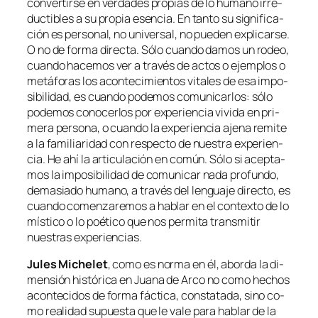
con­ver­tir­se en ver­da­des pro­pias de lo hu­mano irre­
duc­ti­bles a su pro­pia esen­cia. En tan­to su sig­ni­fi­ca­
ción es per­so­nal, no uni­ver­sal, no pue­den ex­pli­car­se.
O no de for­ma di­rec­ta. Sólo cuan­do da­mos un ro­deo,
cuan­do ha­ce­mos ver a tra­vés de ac­tos o ejem­plos o
me­tá­fo­ras los acon­te­ci­mien­tos vi­ta­les de esa im­po­
si­bi­li­dad, es cuan­do po­de­mos co­mu­ni­car­los: só­lo
po­de­mos co­no­cer­los por ex­pe­rien­cia vi­vi­da en pri­
me­ra per­so­na, o cuan­do la ex­pe­rien­cia aje­na re­mi­te
a la fa­mi­lia­ri­dad con res­pec­to de nues­tra ex­pe­rien­
cia. He ahí la ar­ti­cu­la­ción en co­mún. Sólo si acep­ta­
mos la im­po­si­bi­li­dad de co­mu­ni­car na­da pro­fun­do,
de­ma­sia­do hu­mano, a tra­vés del len­gua­je di­rec­to, es
cuan­do co­men­za­re­mos a ha­blar en el con­tex­to de lo
mís­ti­co o lo poé­ti­co que nos per­mi­ta trans­mi­tir
nues­tras experiencias.
Jules Michelet
, co­mo es nor­ma en él, abor­da la di­
men­sión his­tó­ri­ca en
Juana de Arco
no co­mo he­chos
acon­te­ci­dos de for­ma fác­ti­ca, cons­ta­ta­da, sino co­
mo reali­dad su­pues­ta que le va­le pa­ra ha­blar de la