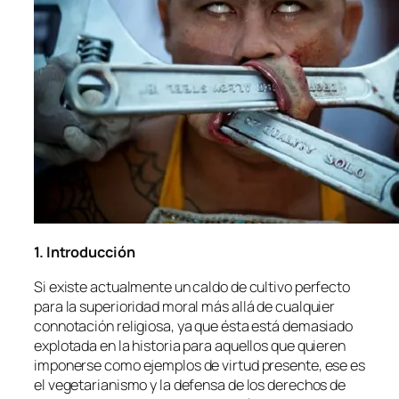
1. Introducción
Si exis­te ac­tual­men­te un cal­do de cul­ti­vo per­fec­to
pa­ra la su­pe­rio­ri­dad mo­ral más allá de cual­quier
con­no­ta­ción re­li­gio­sa, ya que és­ta es­tá de­ma­sia­do
ex­plo­ta­da en la his­to­ria pa­ra aque­llos que quie­ren
im­po­ner­se co­mo ejem­plos de vir­tud pre­sen­te, ese es
el ve­ge­ta­ria­nis­mo y la de­fen­sa de los de­re­chos de