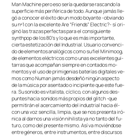
Man Machine pe­ro eso se­ría que­dar­se ras­can­do la
su­per­fi­cie más pe­ri­fé­ri­ca de to­do. Aunque ja­más lle­
gó a co­no­cer el éxi­to de un mo­do bo­yan­te ‑ob­vian­do
su nº1 con la ex­ce­len­te Are “Friends” Electric?- sí ori­
gi­nó las tra­zas per­fec­tas pa­ra el con­si­guien­te
synth­pop de los 80’s y lo que es más im­por­tan­te,
cier­ta es­te­ti­za­ción del Industrial. Usuario con­ven­ci­
do de ele­men­tos ana­ló­gi­cos co­mo su fiel Minimoog,
de ele­men­tos eléc­tri­cos co­mo unas ex­ce­len­tes gui­
ta­rras que acom­pa­ñan siem­pre en con­ta­dos mo­
men­tos y el uso de pri­mi­ge­nias ba­te­rías di­gi­ta­les ve­
mos co­mo Numan ja­más des­de­ñó nin­gún as­pec­to
de la mú­si­ca por asen­ta­do o in­ci­pien­te que es­te fue­
ra. Su so­ni­do es vi­ta­lis­ta, cí­cli­co, con al­gu­nos des­
pun­tes ha­cia so­ni­dos más pro­pios del glitch ‑que
per­mi­ti­rán el acer­ca­mien­to del in­dus­trial ha­cia él-
con una voz sen­ci­lla, lim­pia, que se nos pre­sen­ta iró­
ni­ca al dar­nos una vi­sión nihi­lis­ta ya no tan­to del fu­
tu­ro, co­mo del pre­sen­te mis­mo. Así va mo­vién­do­se
en­tre gé­ne­ros, en­tre ins­tru­men­tos, en­tre dis­cur­sos