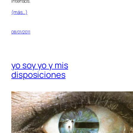
intensos.
(más…)
08/01/2011
yo soy yo y mis
disposiciones