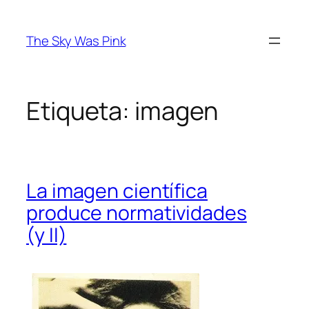
Saltar
al
The Sky Was Pink
contenido
Etiqueta:
imagen
La imagen científica
produce normatividades
(y II)