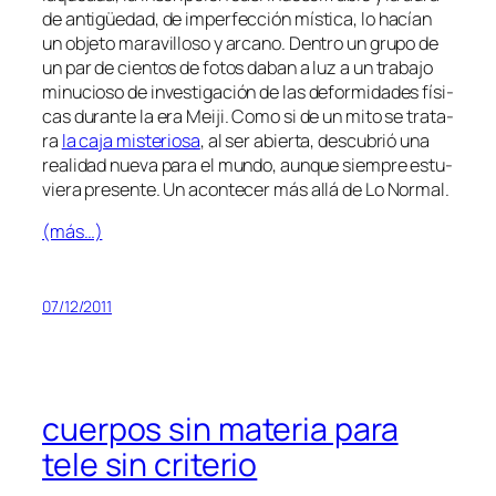
de an­ti­güe­dad, de im­per­fec­ción mís­ti­ca, lo ha­cían
un ob­je­to ma­ra­vi­llo­so y ar­cano. Dentro un gru­po de
un par de cien­tos de fo­tos da­ban a luz a un tra­ba­jo
mi­nu­cio­so de in­ves­ti­ga­ción de las de­for­mi­da­des fí­si­
cas du­ran­te la era Meiji. Como si de un mi­to se tra­ta­
ra
la ca­ja mis­te­rio­sa
, al ser abier­ta, des­cu­brió una
reali­dad nue­va pa­ra el mun­do, aun­que siem­pre es­tu­
vie­ra pre­sen­te. Un acon­te­cer más allá de Lo Normal.
(más…)
07/12/2011
cuerpos sin materia para
tele sin criterio