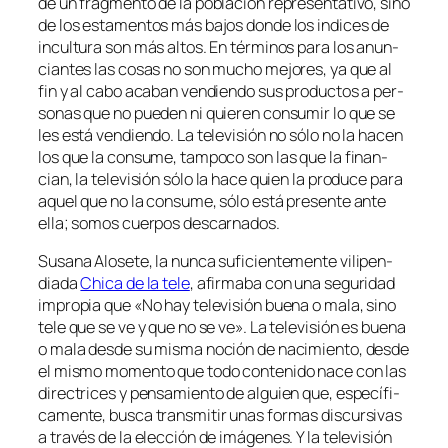
de un frag­men­to de la po­bla­ción re­pre­sen­ta­ti­vo, sino
de los es­ta­men­tos más ba­jos don­de los in­di­ces de
in­cul­tu­ra son más al­tos. En tér­mi­nos pa­ra los anun­
cian­tes las co­sas no son mu­cho me­jo­res, ya que al
fin y al ca­bo aca­ban ven­dien­do sus pro­duc­tos a per­
so­nas que no pue­den ni quie­ren con­su­mir lo que se
les es­tá ven­dien­do. La te­le­vi­sión no só­lo no la ha­cen
los que la con­su­me, tam­po­co son las que la fi­nan­
cian, la te­le­vi­sión só­lo la ha­ce quien la pro­du­ce pa­ra
aquel que no la con­su­me, só­lo es­tá pre­sen­te an­te
ella; so­mos cuer­pos descarnados.
Susana Alosete, la nun­ca su­fi­cien­te­men­te vi­li­pen­
dia­da
Chica de la te­le
, afir­ma­ba con una se­gu­ri­dad
im­pro­pia que «No hay te­le­vi­sión bue­na o ma­la, sino
te­le que se ve y que no se ve». La te­le­vi­sión es bue­na
o ma­la des­de su mis­ma no­ción de na­ci­mien­to, des­de
el mis­mo mo­men­to que to­do con­te­ni­do na­ce con las
di­rec­tri­ces y pen­sa­mien­to de al­guien que, es­pe­cí­fi­
ca­men­te, bus­ca trans­mi­tir unas for­mas dis­cur­si­vas
a tra­vés de la elec­ción de imá­ge­nes. Y la te­le­vi­sión