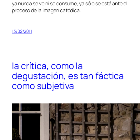
ya nun­ca se ve ni se con­su­me, ya só­lo se es­tá an­te el
pro­ce­so de la ima­gen catódica.
13/02/2011
la crítica, como la
degustación, es tan fáctica
como subjetiva