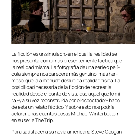
La fic­ción es un si­mu­la­cro en el cual la reali­dad se
nos pre­sen­ta co­mo más pre­sen­te­men­te fác­ti­ca que
la reali­dad mis­ma. La fo­to­gra­fía de una se­rie o pe­lí­
cu­la siem­pre nos pa­re­ce­rá más ge­nuino, más her­
mo­so, que la a me­nu­do des­lu­ci­da reali­dad fí­si­ca. La
po­si­bi­li­dad ne­ce­sa­ria de la fic­ción de re­crear la
reali­dad des­de el pun­to de vis­ta que aquel que lo mi­
ra ‑y a su vez re­cons­truí­da por el espectador- ha­ce
de es­ta un re­la­to fác­ti­co. Y so­bre es­to nos po­dría
acla­rar unas cuan­tas co­sas Michael Winterbottom
en su se­rie The Trip.
Para sa­tis­fa­cer a su no­via ame­ri­ca­na Steve Coogan