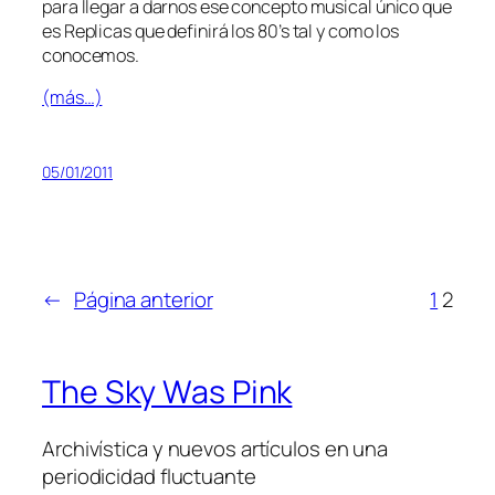
pa­ra lle­gar a dar­nos ese con­cep­to mu­si­cal úni­co que
es Replicas que de­fi­ni­rá los 80’s tal y co­mo los
conocemos.
(más…)
05/01/2011
←
Página anterior
1
2
The Sky Was Pink
Archivística y nuevos artículos en una
periodicidad fluctuante