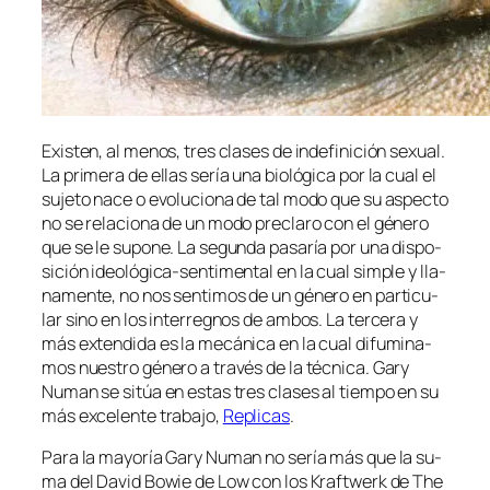
Existen, al me­nos, tres cla­ses de in­de­fi­ni­ción se­xual.
La pri­me­ra de ellas se­ría una bio­ló­gi­ca por la cual el
su­je­to na­ce o evo­lu­cio­na de tal mo­do que su as­pec­to
no se re­la­cio­na de un mo­do pre­cla­ro con el gé­ne­ro
que se le su­po­ne. La se­gun­da pa­sa­ría por una dis­po­
si­ción ideológica-sentimental en la cual sim­ple y lla­
na­men­te, no nos sen­ti­mos de un gé­ne­ro en par­ti­cu­
lar sino en los in­te­rreg­nos de am­bos. La ter­ce­ra y
más ex­ten­di­da es la me­cá­ni­ca en la cual di­fu­mi­na­
mos nues­tro gé­ne­ro a tra­vés de la téc­ni­ca. Gary
Numan se si­túa en es­tas tres cla­ses al tiem­po en su
más ex­ce­len­te tra­ba­jo,
Replicas
.
Para la ma­yo­ría Gary Numan no se­ría más que la su­
ma del David Bowie de Low con los Kraftwerk de The