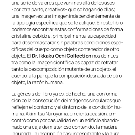
una se­rie de va­lo­res que van más allá de los usos
‑por otra par­te, creativos- que se ha­gan de ellas;
una ima­gen es una ima­gen in­de­pen­dien­te­men­te de
la ti­po­lo­gía es­pe­cí­fi­ca que se le apli­que. En es­te li­bro
po­de­mos en­con­trar es­tas con­for­ma­cio­nes de for­ma
cris­ta­li­na de­bi­do a, prin­ci­pal­men­te, su ca­pa­ci­dad
pa­ra des­en­mas­ca­rar sin pa­la­bras con­di­cio­nes es­pe­
cí­fi­cas del cuer­po co­mo ob­je­to con­te­ne­dor de otro
ob­je­to. El
Dr. Ikkaku Ochi Collection
nos de­mues­
tra co­mo la ima­gen cien­tí­fi­ca es ca­paz de re­tra­tar
tan­to la des­com­po­si­ción mu­tan­te de un ob­je­to, el
cuer­po, a la par que la com­po­si­ción des­nu­da de otro
ob­je­to, la ra­zón humana.
La gé­ne­sis del li­bro ya es, de he­cho, una con­for­ma­
ción de la con­se­cu­ción de imá­ge­nes sin­gu­la­res que
re­fle­jan el con­torno y el din­torno de la con­di­ción hu­
ma­na. Akimitsu Naruyama, en cier­ta oca­sión, en­
con­tró co­mo por ca­sua­li­dad en un edi­fi­cio aban­do­
na­do una ca­ja de mis­te­rio­so con­te­ni­do; la ma­de­ra
la­quea­da, la ins­crip­ción ca­si in­des­ci­fra­ble y la au­ra