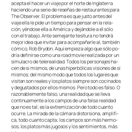
acep­ta el ha­cer un via­je por el nor­te de Inglaterra
ha­cien­do una se­rie de re­se­ñas de res­tau­ran­tes pa­ra
The Observer. El pro­ble­ma es que jus­to an­tes del
via­je ella le pi­de un tiem­po pa­ra pen­sar en la re­la­
ción, yén­do­se ella a América y de­ján­do­le a él só­lo
con el tra­ba­jo. Ante se­me­jan­te te­si­tu­ra no ten­drá
me­jor idea que in­vi­tar pa­ra acom­pa­ñar­le al, tam­bién
có­mi­co, Rob Brydon. Aquí em­pie­za al­go que só­lo po­
dría de­fi­nir­se co­mo una road mo­vie rea­li­za­da por un
si­mu­la­cro de te­le­rea­li­dad. Todos los per­so­na­jes ha­
cen de si mis­mos, de unas hi­per­bó­li­cas vi­sio­nes de si
mis­mos; del mis­mo mo­do que to­dos los lu­ga­res que
vi­si­tan son reales y los pla­tos siem­pre son co­ci­na­dos
y de­gus­ta­dos por ellos mis­mos. Pero to­do es fal­so. O
ra­zo­na­ble­men­te fal­so, una reali­dad que se lle­va
con­ti­nua­men­te a los cam­pos de una fal­sa reali­dad
que no es tal; es la ex­tre­mi­za­ción de to­do cuan­to
ocu­rre. La mi­ra­da de la cá­ma­ra dis­tor­sio­na, am­pli­fi­
ca, to­do cuan­to cap­ta; los cam­pos son más her­mo­
sos, los pla­tos más ju­go­sos y los sen­ti­mien­tos, más