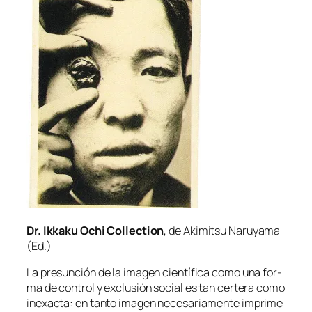
Dr. Ikkaku Ochi Collection
, de Akimitsu Naruyama
(Ed.)
La pre­sun­ción de la ima­gen cien­tí­fi­ca co­mo una for­
ma de con­trol y ex­clu­sión so­cial es tan cer­te­ra co­mo
in­exac­ta: en tan­to ima­gen ne­ce­sa­ria­men­te im­pri­me