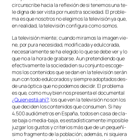
cir­cuns­cri­be ha­cia la re­fle­xión de si te­ne­mos una te­
le dig­na de ser vis­ta por nues­tra so­cie­dad. El pro­ble­
ma es que no­so­tros no ele­gi­mos la te­le­vi­sión ya que,
en reali­dad, la te­le­vi­sión con­fi­gu­ra co­mo somos.
La te­le­vi­sión mien­te; cuan­do mi­ra­mos la ima­gen vie­
ne, por pu­ra ne­ce­si­dad, mo­di­fi­ca­da y edul­co­ra­da,
ne­ce­sa­ria­men­te se ha ele­gi­do lo que se de­be ver y lo
que no a la ho­ra de gra­bar­se. Aun pre­ten­dien­do que
efec­ti­va­men­te la so­cie­dad en su con­jun­to es­co­ge­
mos los con­te­ni­dos que se dan en la te­le­vi­sión se­rán
aun con to­do edul­co­ra­dos y siem­pre adop­ta­dos des­
de una óp­ti­ca que no po­de­mos de­ci­dir. El pro­ble­ma
es que, co­mo muy bien nos pre­sen­ta el do­cu­men­tal
¿Quien es­tá ahí?
, los que ven la te­le­vi­sión no son los
que de­ci­den los con­te­ni­dos que con­su­men. Si hay
4.500 au­dió­me­tros en España, to­dos en ca­sa de cla­
se ba­ja o media-baja, es es­ta­dís­ti­ca­men­te im­po­si­ble
juz­gar los gus­tos y cri­te­rios más que de un pe­que­ñí­
si­mo frag­men­to de la po­bla­ción; ade­más, ni si­quie­ra