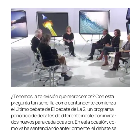
¿Tenemos la te­le­vi­sión que me­re­ce­mos? Con es­ta
pre­gun­ta tan sen­ci­lla co­mo con­tun­den­te co­mien­za
el úl­ti­mo de­ba­te de El de­ba­te de La 2, un pro­gra­ma
pe­rió­di­co de de­ba­tes de di­fe­ren­te ín­do­le con in­vi­ta­
dos nue­vos pa­ra ca­da oca­sión. En es­ta oca­sión, co­
mo ya he sen­ten­cian­do an­te­rior­men­te, el de­ba­te se