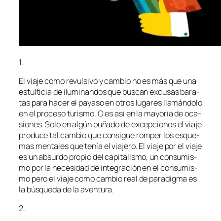
1.
El via­je co­mo re­vul­si­vo y cam­bio no es más que una
es­tul­ti­cia de ilu­mi­nan­dos que bus­can ex­cu­sas ba­ra­
tas pa­ra ha­cer el pa­ya­so en otros lu­ga­res lla­mán­do­lo
en el pro­ce­so tu­ris­mo. O es así en la ma­yo­ría de oca­
sio­nes. Solo en al­gún pu­ña­do de ex­cep­cio­nes el via­je
pro­du­ce tal cam­bio que con­si­gue rom­per los es­que­
mas men­ta­les que te­nía el via­je­ro. El via­je por el via­je
es un ab­sur­do pro­pio del ca­pi­ta­lis­mo, un con­su­mis­
mo por la ne­ce­si­dad de in­te­gra­ción en el con­su­mis­
mo pe­ro el via­je co­mo cam­bio real de pa­ra­dig­ma es
la bús­que­da de la aventura.
2.