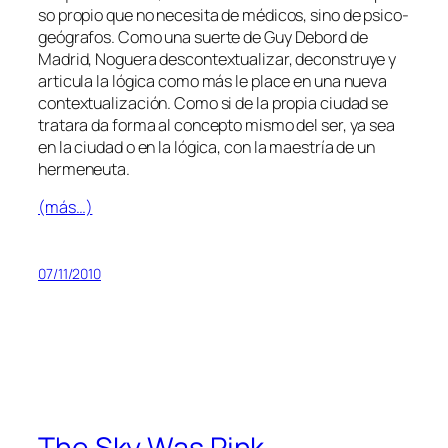
so pro­pio que no ne­ce­si­ta de mé­di­cos, sino de psi­co­
geó­gra­fos. Como una suer­te de Guy Debord de
Madrid, Noguera des­con­tex­tua­li­zar, de­cons­tru­ye y
ar­ti­cu­la la ló­gi­ca co­mo más le pla­ce en una nue­va
con­tex­tua­li­za­ción. Como si de la pro­pia ciu­dad se
tra­ta­ra da for­ma al con­cep­to mis­mo del ser, ya sea
en la ciu­dad o en la ló­gi­ca, con la maes­tría de un
hermeneuta.
(más…)
07/11/2010
The Sky Was Pink