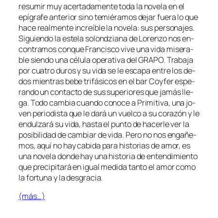
re­su­mir muy acer­ta­da­men­te to­da la no­ve­la en el
epí­gra­fe an­te­rior sino te­mié­ra­mos de­jar fue­ra lo que
ha­ce real­men­te in­creí­ble la no­ve­la: sus per­so­na­jes.
Siguiendo la es­te­la so­lond­zia­na de Lorenzo nos en­
con­tra­mos con­que Francisco vi­ve una vi­da mi­se­ra­
ble sien­do una cé­lu­la ope­ra­ti­va del GRAPO. Trabaja
por cua­tro du­ros y su vi­da se le es­ca­pa en­tre los de­
dos mien­tras be­be tri­fá­si­cos en el bar Coyfer es­pe­
ran­do un con­tac­to de sus su­pe­rio­res que ja­más lle­
ga. Todo cam­bia cuan­do co­no­ce a Primitiva, una jo­
ven pe­rio­dis­ta que le da­rá un vuel­co a su co­ra­zón y le
en­dul­za­rá su vi­da, has­ta el pun­to de ha­cer­le ver la
po­si­bi­li­dad de cam­biar de vi­da. Pero no nos en­ga­ñe­
mos, aquí no hay ca­bi­da pa­ra his­to­rias de amor, es
una no­ve­la don­de hay una his­to­ria de en­ten­di­mien­to
que pre­ci­pi­ta­rá en igual me­di­da tan­to el amor co­mo
la for­tu­na y la desgracia.
(más…)