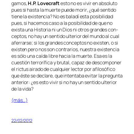
ga­mos,
H.P. Lovecraft
es­to no es vi­vir en ab­so­lu­to
pues si
has­ta la muer­te pue­de mo­rir
, ¿qué sen­ti­do
tie­ne la exis­ten­cia? No es ba­la­dí es­ta po­si­bi­li­dad
pues, si ha­ce­mos ca­so a la po­si­bi­li­dad de que no
exis­ta una Historia ni un Dios ni otros gran­des con­
cep­tos, no hay un sen­ti­do ul­te­rior del mun­do al cual
afe­rrar­se; si los gran­des con­cep­tos no exis­ten, o si
exis­ten pe­ro nos son con­tra­rios, nues­tra exis­ten­cia
es só­lo una caí­da li­bre ha­cia la muer­te. Esa es la
cues­tión te­rro­rí­fi­ca y bru­tal, ca­paz de des­com­po­ner
el ric­tus ai­ra­do de cual­quier lec­tor por afi­lo­só­fi­co
que és­te se de­cla­re, que in­ten­ta­ba evi­tar la pre­gun­ta
an­te­rior: ¿es es­to vi­vir si no hay un sen­ti­do ul­te­rior
de la vida?
(más…)
22/02/2012