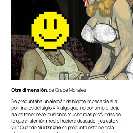
Otra di­men­sión
, de Grace Morales
Se pre­gun­ta­ba un ale­mán de bi­go­te im­pe­ca­ble allá
por fi­na­les del si­glo XIX al­go que, no por sim­ple, de­ja­
ría de te­ner re­per­cu­sio­nes mu­cho más pro­fun­das de
lo que al ale­mán me­dio hu­bie­ra de­sea­do:
¿es es­to vi­
vir?
Cuando
Nietzsche
se pre­gun­ta es­to no es­tá