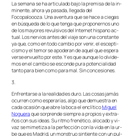
La se­ma­na se ha ar­ti­cu­la­do ba­jo la pre­mi­sa de la in­
mi­nen­te, aho­ra ya pa­sa­da, lle­ga­da del
Focopaloooza. Una aven­tu­ra que se ha­ce a cie­gas
en bús­que­da de lo que ten­ga que pro­po­ner­nos uno
de los ma­yo­res re­vul­si­vos del Internet his­pano ac­
tual. Los ner­vios an­tes del via­je son una cons­tan­te
ya que, co­mo en to­do cam­bio por ve­nir, el es­cep­ti­
cis­mo y el te­mor se apo­de­ran de aquel que es­pe­ra
ver­se en­vuel­to por es­te. Y es que aun­que lo ol­vi­de­
mos en el cam­bio se es­con­de pu­ra po­ten­cia­li­dad
tan­to pa­ra bien co­mo pa­ra mal. Sin concesiones.
3.
Enfrentarse a la reali­dad es du­ro. Las co­sas ja­más
ocu­rren co­mo es­pe­ra­rías, al­go que de­mues­tra en
ca­da oca­sión que abre la bo­ca el en­clí­ti­co
Miguel
Noguera
que sor­pren­de siem­pre a pro­pios y ex­tra­
ños con sus ideas. Su rit­mo fre­né­ti­co, alo­ca­do y vi­
vaz se mi­me­ti­za a la per­fec­ción con la vi­da en la ur­
be que es Madrid, un mons­truo sin­tien­te con un pul­