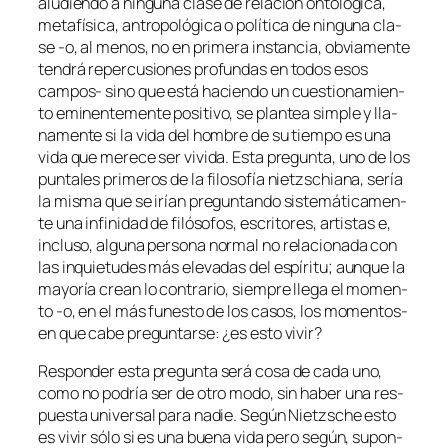
alu­dien­do a nin­gu­na cla­se de re­la­ción on­to­ló­gi­ca,
me­ta­fí­si­ca, an­tro­po­ló­gi­ca o po­lí­ti­ca de nin­gu­na cla­
se ‑o, al me­nos, no en pri­me­ra ins­tan­cia, ob­via­men­te
ten­drá re­per­cu­sio­nes pro­fun­das en to­dos esos
campos- sino que es­tá ha­cien­do un cues­tio­na­mien­
to emi­nen­te­men­te po­si­ti­vo, se plan­tea sim­ple y lla­
na­men­te si la vi­da del hom­bre de su tiem­po es una
vi­da que me­re­ce ser vi­vi­da. Esta pre­gun­ta, uno de los
pun­ta­les pri­me­ros de la fi­lo­so­fía nietz­schia­na, se­ría
la mis­ma que se irían pre­gun­tan­do sis­te­má­ti­ca­men­
te una in­fi­ni­dad de fi­ló­so­fos, es­cri­to­res, ar­tis­tas e,
in­clu­so, al­gu­na
per­so­na nor­mal
no re­la­cio­na­da con
las in­quie­tu­des más ele­va­das del es­pí­ri­tu; aun­que la
ma­yo­ría crean lo con­tra­rio, siem­pre lle­ga el mo­men­
to ‑o, en el más fu­nes­to de los ca­sos, los momentos-
en que ca­be pre­gun­tar­se: ¿es es­to vivir?
Responder es­ta pre­gun­ta se­rá co­sa de ca­da uno,
co­mo no po­dría ser de otro mo­do, sin ha­ber una res­
pues­ta uni­ver­sal pa­ra na­die. Según Nietzsche es­to
es vi­vir só­lo si es una bue­na vi­da pe­ro se­gún, su­pon­