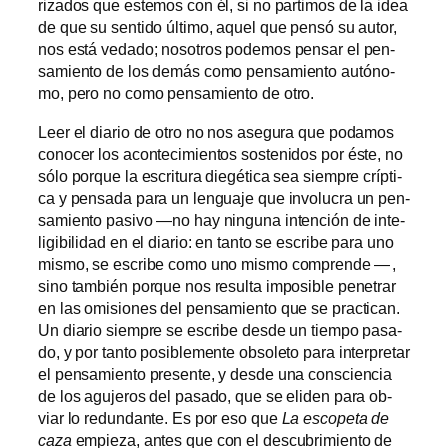
ri­za­dos que es­te­mos con él, si no par­ti­mos de la idea
de que su sen­ti­do úl­ti­mo, aquel que pen­só su au­tor,
nos es­tá ve­da­do; no­so­tros po­de­mos pen­sar el pen­
sa­mien­to de los de­más co­mo pen­sa­mien­to au­tó­no­
mo, pe­ro no co­mo pen­sa­mien­to de otro.
Leer el dia­rio de otro no nos ase­gu­ra que po­da­mos
co­no­cer los acon­te­ci­mien­tos sos­te­ni­dos por és­te, no
só­lo por­que la es­cri­tu­ra die­gé­ti­ca sea siem­pre críp­ti­
ca y pen­sa­da pa­ra un len­gua­je que in­vo­lu­cra un pen­
sa­mien­to pa­si­vo —no hay nin­gu­na in­ten­ción de in­te­
li­gi­bi­li­dad en el dia­rio: en tan­to se es­cri­be pa­ra uno
mis­mo, se es­cri­be co­mo uno mis­mo com­pren­de — ,
sino tam­bién por­que nos re­sul­ta im­po­si­ble pe­ne­trar
en las omi­sio­nes del pen­sa­mien­to que se prac­ti­can.
Un dia­rio siem­pre se es­cri­be des­de un tiem­po pa­sa­
do, y por tan­to po­si­ble­men­te ob­so­le­to pa­ra in­ter­pre­tar
el pen­sa­mien­to pre­sen­te, y des­de una cons­cien­cia
de los agu­je­ros del pa­sa­do, que se eli­den pa­ra ob­
viar lo re­dun­dan­te. Es por eso que
La es­co­pe­ta de
ca­za
em­pie­za, an­tes que con el des­cu­bri­mien­to de