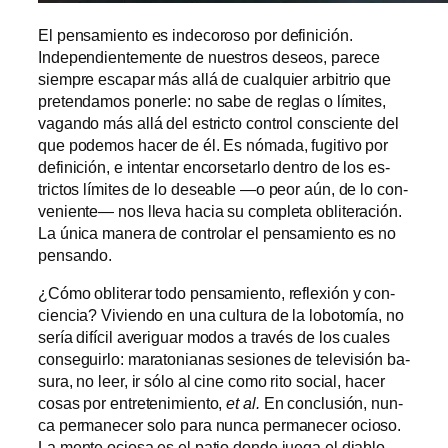
El pen­sa­mien­to es in­de­co­ro­so por de­fi­ni­ción.
Independientemente de nues­tros de­seos, pa­re­ce
siem­pre es­ca­par más allá de cual­quier ar­bi­trio que
pre­ten­da­mos po­ner­le: no sa­be de re­glas o lí­mi­tes,
va­gan­do más allá del es­tric­to con­trol cons­cien­te del
que po­de­mos ha­cer de él. Es nó­ma­da, fu­gi­ti­vo por
de­fi­ni­ción, e in­ten­tar en­cor­se­tar­lo den­tro de los es­
tric­tos lí­mi­tes de lo de­sea­ble —o peor aún, de lo con­
ve­nien­te— nos lle­va ha­cia su com­ple­ta obli­te­ra­ción.
La úni­ca ma­ne­ra de con­tro­lar el pen­sa­mien­to es no
pensando.
¿Cómo obli­te­rar to­do pen­sa­mien­to, re­fle­xión y con­
cien­cia? Viviendo en una cul­tu­ra de la lo­bo­to­mía, no
se­ría di­fí­cil ave­ri­guar mo­dos a tra­vés de los cua­les
con­se­guir­lo: ma­ra­to­nia­nas se­sio­nes de te­le­vi­sión ba­
su­ra, no leer, ir só­lo al ci­ne co­mo ri­to so­cial, ha­cer
co­sas por en­tre­te­ni­mien­to,
et al.
En con­clu­sión, nun­
ca per­ma­ne­cer so­lo pa­ra nun­ca per­ma­ne­cer ocio­so.
La men­te ocio­sa es el pa­tio don­de jue­ga el dia­blo,