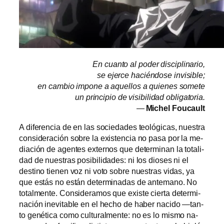
En cuan­to al po­der disciplinario,
se ejer­ce ha­cién­do­se invisible;
en cam­bio im­po­ne a aque­llos a quie­nes somete
un prin­ci­pio de vi­si­bi­li­dad obligatoria.
—
Michel Foucault
A di­fe­ren­cia de en las so­cie­da­des teo­ló­gi­cas, nues­tra
con­si­de­ra­ción so­bre la exis­ten­cia no pa­sa por la me­
dia­ción de agen­tes ex­ter­nos que de­ter­mi­nan la to­ta­li­
dad de nues­tras po­si­bi­li­da­des: ni los dio­ses ni el
des­tino tie­nen voz ni vo­to so­bre nues­tras vi­das, ya
que es­tás no es­tán de­ter­mi­na­das de an­te­mano. No
to­tal­men­te. Consideramos que exis­te cier­ta de­ter­mi­
na­ción in­evi­ta­ble en el he­cho de ha­ber na­ci­do —tan­
to ge­né­ti­ca co­mo cul­tu­ral­men­te: no es lo mis­mo na­