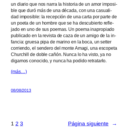
un dia­rio que nos na­rra la his­to­ria de un amor im­po­si­
ble que du­ró más de una dé­ca­da, con una ca­sua­li­
dad im­po­si­ble: la re­cep­ción de una car­ta por par­te de
un poe­ta de un hom­bre que se ha des­cu­bier­to re­fle­
ja­do en uno de sus poe­mas. Un poe­ma inapro­pia­do
pu­bli­ca­do en la re­vis­ta de ca­za de un ami­go de la in­
fan­cia: grue­sa pi­pa de ma­rino en la bo­ca, un set­ter
co­rrien­do, el sen­de­ro del mon­te Amagi, una es­co­pe­ta
Churchill de do­ble ca­ñón. Nunca lo ha vis­to, ya no
di­ga­mos co­no­ci­do, y nun­ca ha po­di­do retratarlo.
(más…)
08/08/2013
1
2
3
Página siguiente
→