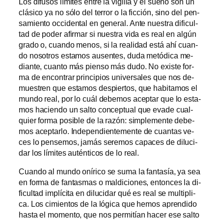
Los di­fu­sos lí­mi­tes en­tre la vi­gi­lia y el sue­ño son un
clá­si­co ya no só­lo del te­rror o la fic­ción, sino del pen­
sa­mien­to oc­ci­den­tal en ge­ne­ral. Ante nues­tra di­fi­cul­
tad de po­der afir­mar si nues­tra vi­da es real en al­gún
gra­do o, cuan­do me­nos, si la reali­dad es­tá ahí cuan­
do no­so­tros es­ta­mos au­sen­tes, du­da me­tó­di­ca me­
dian­te, cuan­to más pien­so más du­do. No exis­te for­
ma de en­con­trar prin­ci­pios uni­ver­sa­les que nos de­
mues­tren que es­ta­mos des­pier­tos, que ha­bi­ta­mos el
mun­do real, por lo cuál de­be­mos acep­tar que lo es­ta­
mos ha­cien­do un sal­to con­cep­tual que eva­de cual­
quier for­ma po­si­ble de la ra­zón: sim­ple­men­te de­be­
mos acep­tar­lo. Independientemente de cuan­tas ve­
ces lo pen­se­mos, ja­más se­re­mos ca­pa­ces de di­lu­ci­
dar los lí­mi­tes au­tén­ti­cos de lo real.
Cuando al mun­do oní­ri­co se su­ma la fan­ta­sía, ya sea
en for­ma de fan­tas­mas o mal­di­cio­nes, en­ton­ces la di­
fi­cul­tad im­plí­ci­ta en di­lu­ci­dar qué es real se mul­ti­pli­
ca. Los ci­mien­tos de la ló­gi­ca que he­mos apren­di­do
has­ta el mo­men­to, que nos per­mi­tían ha­cer ese sal­to