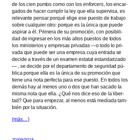
de los cien pun­tos co­mo con los
en­for­cers
, los en­car­
ga­dos de ha­cer cum­plir la ley que ella su­per­vi­sa, es
re­le­van­te pen­sar por­qué eli­ge ese pues­to de tra­ba­jo
so­bre cual­quier otro: por­que es la úni­ca que pue­de
as­pi­rar a él. Primera de su pro­mo­ción, con po­si­bi­li­
dad de in­gre­sar en los más al­tos pues­tos de to­dos
los mi­nis­te­rios y em­pre­sas pri­va­das —o to­do lo pri­
va­da que pue­de ser una em­pre­sa cu­ya en­tra­da se
de­ci­de a tra­vés de un examen es­ta­tal es­tan­da­ri­za­do
— , se de­ci­de por el de­par­ta­men­to de se­gu­ri­dad pú­
bli­ca por­que ella es la úni­ca de su pro­mo­ción que
tie­ne una no­ta per­fec­ta pa­ra ese pues­to. En to­dos los
de­más hay al me­nos uno o dos que han sa­ca­do la
mis­ma no­ta que ella. ¿Qué nos di­ce eso de la li­ber­
tad? Que pa­ra em­pe­zar, al me­nos es­tá me­dia­da tam­
bién por la situación.
(más…)
20/09/2015