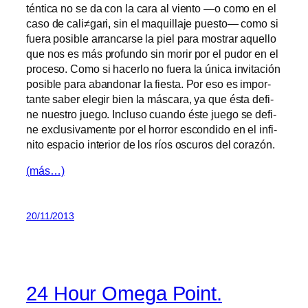
tén­ti­ca no se da con la ca­ra al vien­to —o co­mo en el
ca­so de cali≠gari, sin el ma­qui­lla­je pues­to— co­mo si
fue­ra po­si­ble arran­car­se la piel pa­ra mos­trar aque­llo
que nos es más pro­fun­do sin mo­rir por el pu­dor en el
pro­ce­so. Como si ha­cer­lo no fue­ra la úni­ca in­vi­ta­ción
po­si­ble pa­ra aban­do­nar la fies­ta. Por eso es im­por­
tan­te sa­ber ele­gir bien la más­ca­ra, ya que és­ta de­fi­
ne nues­tro jue­go. Incluso cuan­do és­te jue­go se de­fi­
ne ex­clu­si­va­men­te por el ho­rror es­con­di­do en el in­fi­
ni­to es­pa­cio in­te­rior de los ríos os­cu­ros del corazón.
(más…)
20/11/2013
24 Hour Omega Point.