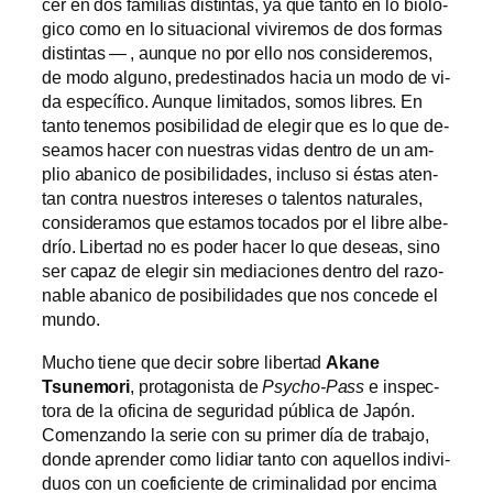
cer en dos fa­mi­lias dis­tin­tas, ya que tan­to en lo bio­ló­
gi­co co­mo en lo si­tua­cio­nal vi­vi­re­mos de dos for­mas
dis­tin­tas — , aun­que no por ello nos con­si­de­re­mos,
de mo­do al­guno, pre­des­ti­na­dos ha­cia un mo­do de vi­
da es­pe­cí­fi­co. Aunque li­mi­ta­dos, so­mos li­bres. En
tan­to te­ne­mos po­si­bi­li­dad de ele­gir que es lo que de­
sea­mos ha­cer con nues­tras vi­das den­tro de un am­
plio aba­ni­co de po­si­bi­li­da­des, in­clu­so si és­tas aten­
tan con­tra nues­tros in­tere­ses o ta­len­tos na­tu­ra­les,
con­si­de­ra­mos que es­ta­mos to­ca­dos por el li­bre al­be­
drío. Libertad no es po­der ha­cer lo que de­seas, sino
ser ca­paz de ele­gir sin me­dia­cio­nes den­tro del ra­zo­
na­ble aba­ni­co de po­si­bi­li­da­des que nos con­ce­de el
mundo.
Mucho tie­ne que de­cir so­bre li­ber­tad
Akane
Tsunemori
, pro­ta­go­nis­ta de
Psycho-Pass
e ins­pec­
to­ra de la ofi­ci­na de se­gu­ri­dad pú­bli­ca de Japón.
Comenzando la se­rie con su pri­mer día de tra­ba­jo,
don­de apren­der co­mo li­diar tan­to con aque­llos in­di­vi­
duos con un co­efi­cien­te de cri­mi­na­li­dad por en­ci­ma