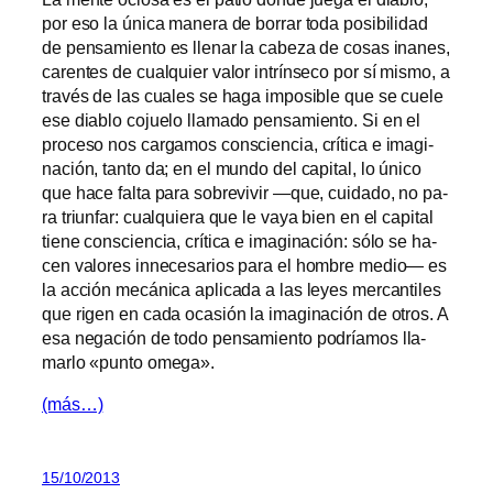
por eso la úni­ca ma­ne­ra de bo­rrar to­da po­si­bi­li­dad
de pen­sa­mien­to es lle­nar la ca­be­za de co­sas inanes,
ca­ren­tes de cual­quier va­lor in­trín­se­co por sí mis­mo, a
tra­vés de las cua­les se ha­ga im­po­si­ble que se cue­le
ese dia­blo co­jue­lo lla­ma­do pen­sa­mien­to. Si en el
pro­ce­so nos car­ga­mos cons­cien­cia, crí­ti­ca e ima­gi­
na­ción, tan­to da; en el mun­do del ca­pi­tal, lo úni­co
que ha­ce fal­ta pa­ra so­bre­vi­vir —que, cui­da­do, no pa­
ra triun­far: cual­quie­ra que le va­ya bien en el ca­pi­tal
tie­ne cons­cien­cia, crí­ti­ca e ima­gi­na­ción: só­lo se ha­
cen va­lo­res in­ne­ce­sa­rios pa­ra el hom­bre me­dio— es
la ac­ción me­cá­ni­ca apli­ca­da a las le­yes mer­can­ti­les
que ri­gen en ca­da oca­sión la ima­gi­na­ción de otros. A
esa ne­ga­ción de to­do pen­sa­mien­to po­dría­mos lla­
mar­lo «pun­to omega».
(más…)
15/10/2013