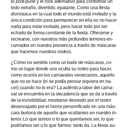
el
post-punk
y el
rock al­ter­na­ti­vo
pa­ra con­for­mar un
to­do ex­tra­ño, di­ver­ti­do, epa­tan­te. Como una fies­ta
dio­ni­sia­ca en la cual to­do el mun­do es­tá in­vi­ta­do y la
úni­ca con­di­ción pa­ra per­ma­ne­cer en ella es no ha­cer
na­da pa­ra es­tar in­vi­ta­do, pe­ro ha­cer to­do por ser
echa­do de for­ma cons­tan­te de la fies­ta. Ofrecerse y
re­crear­se, con nues­tros más pro­fun­dos te­mo­res en­
car­na­dos en nues­tra pre­sen­cia a tra­vés de más­ca­ras
que ha­ce­mos nues­tros rostros.
¿Cómo no sen­tir­lo co­mo un bai­le de más­ca­ras, co­
mo un lu­gar don­de uno ocul­ta su ros­tro pa­ra ha­cer,
co­mo ocu­rría en los car­na­va­les ve­ne­cia­nos, aque­llo
que no se ha­ce (ni se po­día pen­sar si­quie­ra en ha­
cer) cuan­do no lo era? La au­tén­ti­ca la­bor del car­na­
val se en­cuen­tra en la de­ca­den­cia que se da a tra­vés
de la in­vi­si­bi­li­dad, mos­trar­se des­nu­do por el ros­tro
des­en­ca­ja­do por el ho­rror per­so­ni­fi­ca­do en una más­
ca­ra bur­lo­na de aque­llo que ocul­ta­mos en nues­tro in­
te­rior. Lo que so­mos o lo que que­rría­mos ser, lo que
po­dría­mos ser o lo que fui­mos: tan­to da. La fies­ta au­