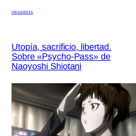
29/10/2015
Utopía, sacrificio, libertad.
Sobre «Psycho-Pass» de
Naoyoshi Shiotani