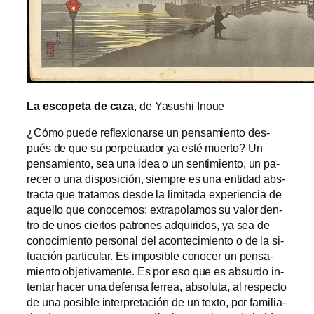
La es­co­pe­ta de ca­za
, de Yasushi Inoue
¿Cómo pue­de re­fle­xio­nar­se un pen­sa­mien­to des­
pués de que su per­pe­tua­dor ya es­té muer­to? Un
pen­sa­mien­to, sea una idea o un sen­ti­mien­to, un pa­
re­cer o una dis­po­si­ción, siem­pre es una en­ti­dad abs­
trac­ta que tra­ta­mos des­de la li­mi­ta­da ex­pe­rien­cia de
aque­llo que co­no­ce­mos: ex­tra­po­la­mos su va­lor den­
tro de unos cier­tos pa­tro­nes ad­qui­ri­dos, ya sea de
co­no­ci­mien­to per­so­nal del acon­te­ci­mien­to o de la si­
tua­ción par­ti­cu­lar. Es im­po­si­ble co­no­cer un pen­sa­
mien­to ob­je­ti­va­men­te. Es por eso que es ab­sur­do in­
ten­tar ha­cer una de­fen­sa fe­rrea, ab­so­lu­ta, al res­pec­to
de una po­si­ble in­ter­pre­ta­ción de un tex­to, por fa­mi­lia­