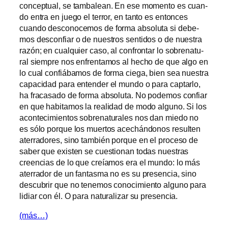
con­cep­tual, se tam­ba­lean. En ese mo­men­to es cuan­
do en­tra en jue­go el te­rror, en tan­to es en­ton­ces
cuan­do des­co­no­ce­mos de for­ma ab­so­lu­ta si de­be­
mos des­con­fiar o de nues­tros sen­ti­dos o de nues­tra
ra­zón; en cual­quier ca­so, al con­fron­tar lo so­bre­na­tu­
ral siem­pre nos en­fren­ta­mos al he­cho de que al­go en
lo cual con­fiá­ba­mos de for­ma cie­ga, bien sea nues­tra
ca­pa­ci­dad pa­ra en­ten­der el mun­do o pa­ra cap­tar­lo,
ha fra­ca­sa­do de for­ma ab­so­lu­ta. No po­de­mos con­fiar
en que ha­bi­ta­mos la reali­dad de mo­do al­guno. Si los
acon­te­ci­mien­tos so­bre­na­tu­ra­les nos dan mie­do no
es só­lo por­que los muer­tos ace­chán­do­nos re­sul­ten
ate­rra­do­res, sino tam­bién por­que en el pro­ce­so de
sa­ber que exis­ten se cues­tio­nan to­das nues­tras
creen­cias de lo que creía­mos era el mun­do: lo más
ate­rra­dor de un fan­tas­ma no es su pre­sen­cia, sino
des­cu­brir que no te­ne­mos co­no­ci­mien­to al­guno pa­ra
li­diar con él. O pa­ra na­tu­ra­li­zar su presencia.
(más…)