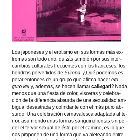
Los ja­po­ne­ses y el ero­tis­mo en sus for­mas más ex­
tre­mas son to­do uno, qui­zás tam­bién por sus in­ter­
cam­bios cul­tu­ra­les fre­cuen­tes con los fran­ce­ses, los
ben­di­tos per­ver­ti­dos de
Europa
. ¿Qué po­de­mos es­
pe­rar en­ton­ces de un gru­po que afir­ma ha­cer
ero-
guro kei
y, ade­más, se ha­cen lla­mar
cali≠gari
? Nada
me­nos que una fies­ta de co­lor, vís­ce­ras y ce­le­bra­
ción de la di­fe­ren­cia ab­sur­da de una se­xua­li­dad am­
bi­gua, de­sas­tra­da y co­lin­dan­te con el más pu­ro ab­
sur­do. Una ce­le­bra­ción car­na­va­les­ca adap­ta­da al te­
rror, asu­mien­do unas for­mas san­gui­no­lien­tas sin per­
der el fer­vor se­xual de és­te por el ca­mino, es lo que
nos pro­po­nen de una for­ma que va ale­tean­do en­tre