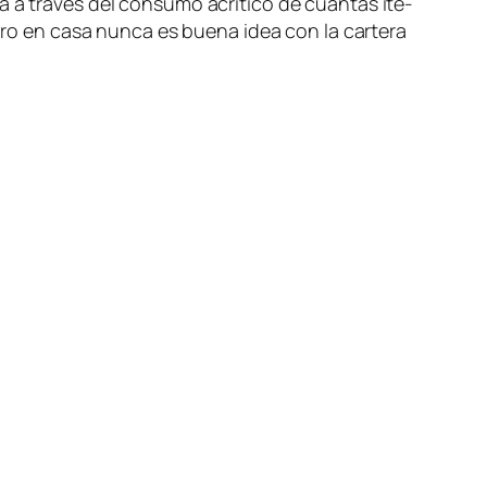
da a tra­vés del con­su­mo acrí­ti­co de cuan­tas ite­
re­bro en ca­sa nun­ca es bue­na idea con la car­te­ra