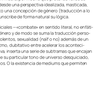
es­de una pers­pec­ti­va idea­li­za­da, mas­ti­ca­da,
­to una con­cep­ción de gé­ne­ro (tra­duc­ción a lo
s­cri­be de for­ma na­tu­ral su lógica.
cia­les —«com­ba­te» en sen­ti­do li­te­ral, no en­fá­ti­
 gé­ne­ro y de mo­do se su­ma la tra­duc­ción per­so­
­len­tos, se­xua­li­dad (
naïf
o no) ade­más de un
­mo, du­bi­ta­ti­vo en­tre ace­le­rar los acon­te­ci­
i­va, in­ser­ta una se­rie de sub­tra­mas que en­ca­jan
su par­ti­cu­lar tono de uni­ver­so des­qui­cia­do,
­dos. O la exis­ten­cia de
me­diums
que per­mi­ten