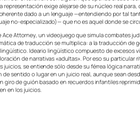
re­pre­sen­ta­ción exi­ge ale­jar­se de su nú­cleo real pa­ra, d
ohe­ren­te da­do a un len­gua­je —en­ten­dien­do por tal tan
gua­je no-especializado)— que no es aquel don­de se cir­cun
de
Ace Attorney
, un vi­deo­jue­go que si­mu­la com­ba­tes ju­di­
á­ti­ca de tra­duc­ción se mul­ti­pli­ca: a la tra­duc­ción de
n­güís­ti­co. Ideario lin­güís­ti­co com­pues­to de ex­ce­sos vio
lo­ra­ción de na­rra­ti­vas «adul­tas». Por eso su par­ti­cu­lar rit
jui­cios, se en­tien­de só­lo des­de su fé­rrea ló­gi­ca na­rra­t
 de sen­ti­do o lu­gar en un jui­cio real, aun­que sean des­de 
n gi­ro de guión ba­sa­do en re­cuer­dos in­fan­ti­les re­pri­mi
den en los juicios.