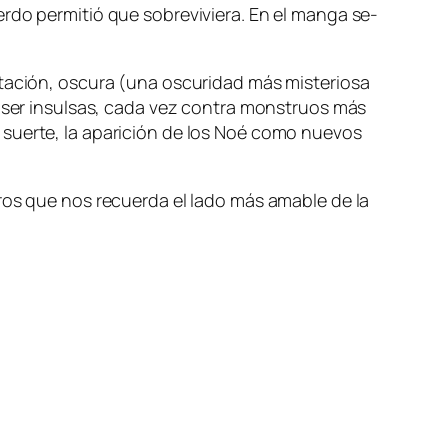
do per­mi­tió que so­bre­vi­vie­ra. En el man­ga se­
ta­ción, os­cu­ra (una os­cu­ri­dad más mis­te­rio­sa
n a ser in­sul­sas, ca­da vez con­tra mons­truos más
or suer­te, la apa­ri­ción de los Noé co­mo nue­vos
­cu­ros que nos re­cuer­da el la­do más ama­ble de la