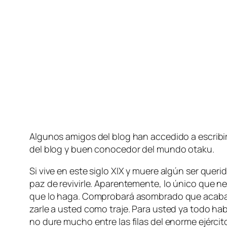
Algunos ami­gos del blog han ac­ce­di­do a es­cri­bir a
del blog y buen co­no­ce­dor del mun­do otaku.
Si vi­ve en es­te si­glo XIX y mue­re al­gún ser que­r
paz de re­vi­vir­le. Aparentemente, lo úni­co que ne­
que lo ha­ga. Comprobará asom­bra­do que aca­ba de 
zar­le a us­ted co­mo tra­je. Para us­ted ya to­do 
no du­re mu­cho en­tre las fi­las del enor­me ejér­ci­