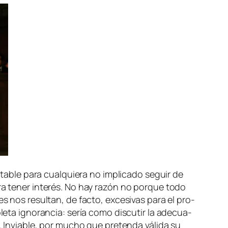
or­ta­ble pa­ra cual­quie­ra no im­pli­ca­do se­guir de
­ra te­ner in­te­rés. No hay ra­zón no por­que to­do
les nos re­sul­tan,
de fac­to
, ex­ce­si­vas pa­ra el pro­
le­ta ig­no­ran­cia: se­ría co­mo dis­cu­tir la ade­cua­
 Inviable, por mu­cho que pre­ten­da vá­li­da su