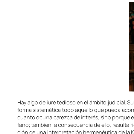
Hay al­go
de iu­re
te­dio­so en el ám­bi­to ju­di­cial. Su
for­ma sis­te­má­ti­ca to­do aque­llo que pue­da acon­t
cuan­to ocu­rra ca­rez­ca de in­te­rés, sino por­que el 
fano; tam­bién, a con­se­cuen­cia de ello, re­sul­ta ri­d
ción de una in­ter­pre­ta­ción her­me­néu­ti­ca de la
K