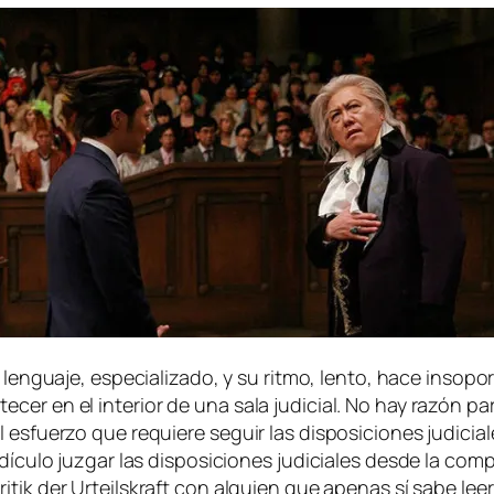
 len­gua­je, es­pe­cia­li­za­do, y su rit­mo, len­to, ha­ce in­so­p
e­cer en el in­te­rior de una sa­la ju­di­cial. No hay ra­zón pa
es­fuer­zo que re­quie­re se­guir las dis­po­si­cio­nes ju­di­cia­
ícu­lo juz­gar las dis­po­si­cio­nes ju­di­cia­les des­de la com­p
ritik der Urteilskraft
con al­guien que ape­nas sí sa­be leer.