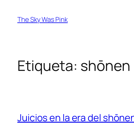
Saltar
al
The Sky Was Pink
contenido
Etiqueta:
shōnen
Juicios en la era del shōn