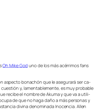
es
Oh Mike God
uno de los más acé­rri­mos fans
 con as­pec­to bo­na­chón que le ase­gu­ra­rá ser ca­
 cues­tión y, la­men­ta­ble­men­te, es muy pro­ba­ble
ue re­ci­be el nom­bre de Akuma y que va a uti­li­
eo­cu­pa de que no ha­ga da­ño a más per­so­nas y
s­tan­cia di­vi­na de­no­mi­na­da Inocencia. Allen