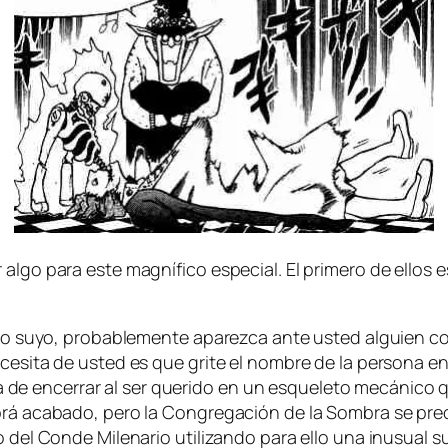
l­go pa­ra es­te mag­ní­fi­co es­pe­cial. El pri­me­ro de ellos 
i­do su­yo, pro­ba­ble­men­te apa­rez­ca an­te us­ted al­guien
ce­si­ta de us­ted es que gri­te el nom­bre de la per­so­na en
en­ce­rrar al ser que­ri­do en un es­que­le­to me­cá­ni­co q
ha­brá aca­ba­do, pe­ro la Congregación de la Sombra se pr
to del Conde Milenario uti­li­zan­do pa­ra ello una inusual su