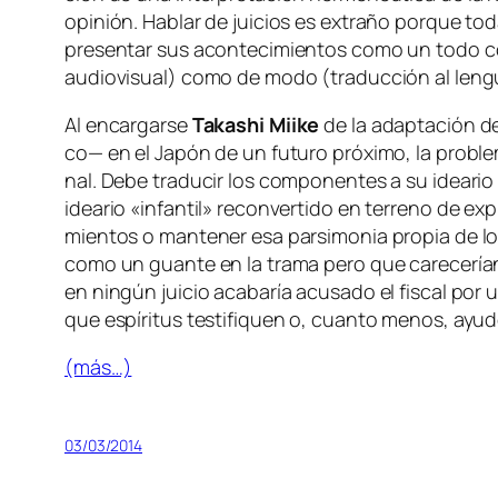
opi­nión. Hablar de jui­cios es ex­tra­ño por­que to­da 
pre­sen­tar sus acon­te­ci­mien­tos co­mo un to­do c
au­dio­vi­sual) co­mo de mo­do (tra­duc­ción al len­
Al en­car­gar­se
Takashi Miike
de la adap­ta­ción 
co— en el Japón de un fu­tu­ro pró­xi­mo, la pro­ble­m
nal. Debe tra­du­cir los com­po­nen­tes a su idea­rio li
idea­rio «in­fan­til» re­con­ver­ti­do en te­rreno de ex­p
mien­tos o man­te­ner esa par­si­mo­nia pro­pia de los 
co­mo un guan­te en la tra­ma pe­ro que ca­re­ce­rían
en nin­gún jui­cio aca­ba­ría acu­sa­do el fis­cal por u
que es­pí­ri­tus tes­ti­fi­quen o, cuan­to me­nos, ayu­
(más…)
03/03/2014