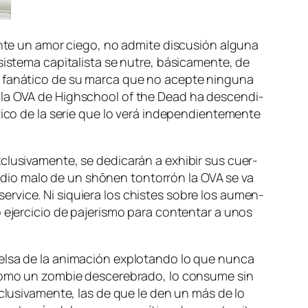
n­te un amor cie­go, no ad­mi­te dis­cu­sión al­gu­na
te­ma ca­pi­ta­lis­ta se nu­tre, bá­si­ca­men­te, de
un fa­ná­ti­co de su mar­ca que no acep­te nin­gu­na
zás la OVA de Highschool of the Dead ha des­cen­di­
ti­co de la se­rie que lo ve­rá in­de­pen­dien­te­men­te
lu­si­va­men­te, se de­di­ca­rán a exhi­bir sus cuer­
o­dio ma­lo de un shō­nen ton­to­rrón la OVA se va
er­vi­ce. Ni si­quie­ra los chis­tes so­bre los au­men­
 ejer­ci­cio de pa­je­ris­mo pa­ra con­ten­tar a unos
l­sa de la ani­ma­ción ex­plo­tan­do lo que nun­ca
 co­mo un zom­bie des­ce­re­bra­do, lo con­su­me sin
ex­clu­si­va­men­te, las de que le den un más de lo