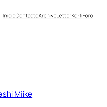
Inicio
Contacto
Archivo
Letter
Ko-fi
Foro
ashi Miike