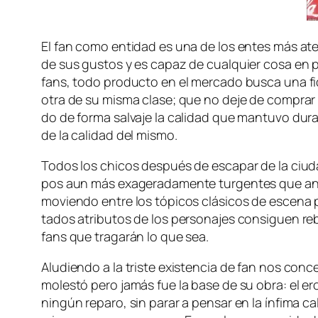
El fan co­mo en­ti­dad es una de los en­tes más ate­rr
de sus gus­tos y es ca­paz de cual­quier co­sa en pos d
fans, to­do pro­duc­to en el mer­ca­do bus­ca una fi­d
otra de su mis­ma cla­se; que no de­je de com­prar 
do de for­ma sal­va­je la ca­li­dad que man­tu­vo du­ran­
de la ca­li­dad del mismo.
Todos los chi­cos des­pués de es­ca­par de la ciu­dad 
pos aun más exa­ge­ra­da­men­te tur­gen­tes que an­t
mo­vien­do en­tre los tó­pi­cos clá­si­cos de es­ce­na 
ta­dos atri­bu­tos de los per­so­na­jes con­si­guen re­
fans que tra­ga­rán lo que sea.
Aludiendo a la tris­te exis­ten­cia de fan nos con­c
mo­les­tó pe­ro ja­más fue la ba­se de su obra: el er
nin­gún re­pa­ro, sin pa­rar a pen­sar en la ín­fi­ma 