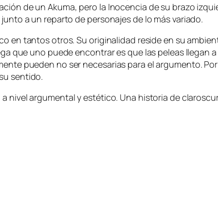
a­ción de un Akuma, pe­ro la Inocencia de su bra­zo iz­quier­
s jun­to a un re­par­to de per­so­na­jes de lo más variado.
­co en tan­tos otros. Su ori­gi­na­li­dad re­si­de en su am­bien­
­ca pe­ga que uno pue­de en­con­trar es que las pe­leas lle­ga
l­men­te pue­den no ser ne­ce­sa­rias pa­ra el ar­gu­men­to. P
r su sentido.
a ni­vel ar­gu­men­tal y es­té­ti­co. Una his­to­ria de cla­ros