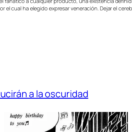
fa­ná­ti­co a cual­quier pro­duc­to, una exis­ten­cia de­fi­ni­
 por el cual ha ele­gi­do ex­pre­sar ve­ne­ra­ción. Dejar el ce­
cirán a la oscuridad