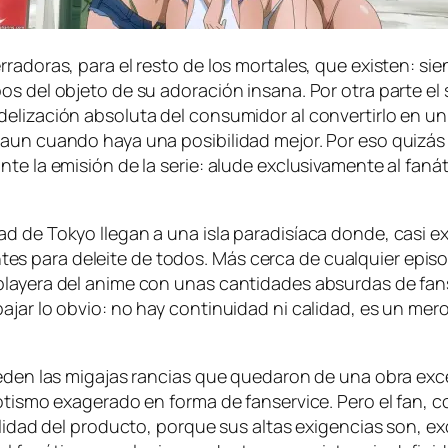
a­do­ras, pa­ra el res­to de los mor­ta­les, que exis­ten: sie
el ob­je­to de su ado­ra­ción in­sa­na. Por otra par­te el sis­
e­li­za­ción ab­so­lu­ta del con­su­mi­dor al con­ver­tir­lo en 
aun cuan­do ha­ya una po­si­bi­li­dad me­jor. Por eso qui­
te la emi­sión de la se­rie: alu­de ex­clu­si­va­men­te al fa­ná­
de Tokyo lle­gan a una is­la pa­ra­di­sía­ca don­de, ca­si ex­c
es pa­ra de­lei­te de to­dos. Más cer­ca de cual­quier epi­s
pla­ye­ra del ani­me con unas can­ti­da­des ab­sur­das de fan­s
ba­jar lo ob­vio: no hay con­ti­nui­dad ni ca­li­dad, es un me­ro
e­den las mi­ga­jas ran­cias que que­da­ron de una obra ex­ce
o­tis­mo exa­ge­ra­do en for­ma de fan­ser­vi­ce. Pero el fan,
ca­li­dad del pro­duc­to, por­que sus al­tas exi­gen­cias son, 