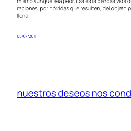
mis­mo aun­que sea peor. Esa es la pe­no­sa vi­da del 
ra­cio­nes, por hó­rri­das que re­sul­ten, del ob­je­to
llena.
05/07/2011
nuestros deseos nos condu