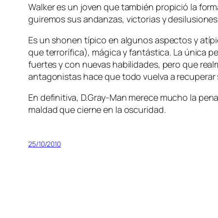
Walker es un jo­ven que tam­bién pro­pi­ció la for­m
gui­re­mos sus an­dan­zas, vic­to­rias y des­ilu­sio­ne
Es un sho­nen tí­pi­co en al­gu­nos as­pec­tos y atí­pi
que te­rro­rí­fi­ca), má­gi­ca y fan­tás­ti­ca. La úni
fuer­tes y con nue­vas ha­bi­li­da­des, pe­ro que rea
an­ta­go­nis­tas ha­ce que to­do vuel­va a re­cu­pe­ra
En de­fi­ni­ti­va, D.Gray-Man me­re­ce mu­cho la pe­na 
mal­dad que cier­ne en la oscuridad.
25/10/2010