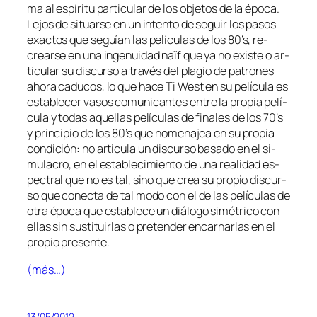
ma al es­pí­ri­tu par­ti­cu­lar de los ob­je­tos de la épo­ca.
Lejos de si­tuar­se en un in­ten­to de se­guir los pa­sos
exac­tos que se­guían las pe­lí­cu­las de los 80’s, re­
crear­se en una in­ge­nui­dad naïf que ya no exis­te o ar­
ti­cu­lar su dis­cur­so a tra­vés del pla­gio de pa­tro­nes
aho­ra ca­du­cos, lo que ha­ce Ti West en su pe­lí­cu­la es
es­ta­ble­cer va­sos co­mu­ni­can­tes en­tre la pro­pia pe­lí­
cu­la y to­das aque­llas pe­lí­cu­las de fi­na­les de los 70’s
y prin­ci­pio de los 80’s que ho­me­na­jea en su pro­pia
con­di­ción: no ar­ti­cu­la un dis­cur­so ba­sa­do en el si­
mu­la­cro, en el es­ta­ble­ci­mien­to de una reali­dad es­
pec­tral que no es tal, sino que crea su pro­pio dis­cur­
so que co­nec­ta de tal mo­do con el de las pe­lí­cu­las de
otra épo­ca que es­ta­ble­ce un diá­lo­go si­mé­tri­co con
ellas sin sus­ti­tuir­las o pre­ten­der en­car­nar­las en el
pro­pio presente.
(más…)
13/05/2012