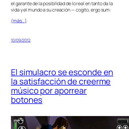
el ga­ran­te de la po­si­bi­li­dad de lo real en tan­to da la
vi­da y el mun­do a su crea­ción —
co­gi­to, er­go sum
:
(más…)
10/09/2012
El simulacro se esconde en
la satisfacción de creerme
músico por aporrear
botones