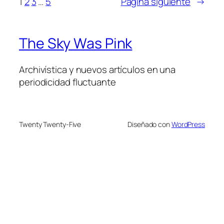
1
2
3
…
5
Página siguiente
→
The Sky Was Pink
Archivística y nuevos artículos en una
periodicidad fluctuante
Twenty Twenty-Five
Diseñado con
WordPress