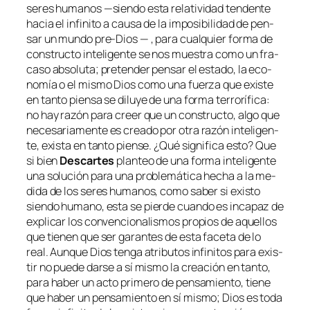
se­res hu­ma­nos —sien­do es­ta re­la­ti­vi­dad ten­den­te
ha­cia el in­fi­ni­to a cau­sa de la im­po­si­bi­li­dad de pen­
sar un mun­do pre-Dios — , pa­ra cual­quier for­ma de
cons­truc­to in­te­li­gen­te se nos mues­tra co­mo un fra­
ca­so ab­so­lu­ta; pre­ten­der pen­sar el es­ta­do, la eco­
no­mía o el mis­mo Dios co­mo una fuer­za que exis­te
en tan­to pien­sa se di­lu­ye de una for­ma te­rro­rí­fi­ca:
no hay ra­zón pa­ra creer que un cons­truc­to, al­go que
ne­ce­sa­ria­men­te es crea­do por otra ra­zón in­te­li­gen­
te, exis­ta en tan­to pien­se. ¿Qué sig­ni­fi­ca es­to? Que
si bien
Descartes
plan­teo de una for­ma in­te­li­gen­te
una so­lu­ción pa­ra una pro­ble­má­ti­ca he­cha a la me­
di­da de los se­res hu­ma­nos, co­mo sa­ber si exis­to
sien­do hu­mano
, es­ta se pier­de cuan­do es in­ca­paz de
ex­pli­car los con­ven­cio­na­lis­mos pro­pios de aque­llos
que tie­nen que ser ga­ran­tes de es­ta fa­ce­ta de lo
real. Aunque Dios ten­ga atri­bu­tos in­fi­ni­tos pa­ra exis­
tir no pue­de dar­se a sí mis­mo la crea­ción en tan­to,
pa­ra ha­ber un ac­to pri­me­ro de pen­sa­mien­to, tie­ne
que ha­ber un pen­sa­mien­to en sí mis­mo; Dios es to­da