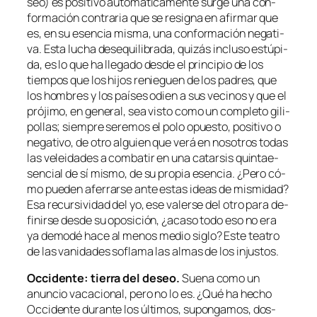
seo) es po­si­ti­vo au­to­má­ti­ca­men­te sur­ge una con­
for­ma­ción con­tra­ria que se re­sig­na en afir­mar que
es, en su esen­cia mis­ma, una con­for­ma­ción ne­ga­ti­
va. Esta lu­cha des­equi­li­bra­da, qui­zás in­clu­so es­tú­pi­
da, es lo que ha lle­ga­do des­de el prin­ci­pio de los
tiem­pos que los hi­jos re­nie­guen de los pa­dres, que
los hom­bres y los paí­ses odien a sus ve­ci­nos y que el
pró­ji­mo, en ge­ne­ral, sea vis­to co­mo un com­ple­to gi­li­
po­llas; siem­pre se­re­mos el po­lo opues­to, po­si­ti­vo o
ne­ga­ti­vo, de otro al­guien que ve­rá en no­so­tros to­das
las ve­lei­da­des a com­ba­tir en una ca­tar­sis quin­tae­
sen­cial de sí mis­mo, de su pro­pia esen­cia.
¿Pero có­
mo pue­den afe­rrar­se an­te es­tas ideas de mis­mi­dad?
Esa re­cur­si­vi­dad del yo, ese va­ler­se del otro pa­ra de­
fi­nir­se des­de su opo­si­ción, ¿aca­so to­do eso no era
ya
de­mo­dé
ha­ce al me­nos me­dio si­glo? Este tea­tro
de las va­ni­da­des so­fla­ma las al­mas de los injustos.
Occidente: tie­rra del de­seo.
Suena co­mo un
anun­cio va­ca­cio­nal, pe­ro no lo es. ¿Qué ha he­cho
Occidente du­ran­te los úl­ti­mos, su­pon­ga­mos, dos­