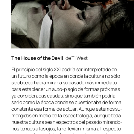
The House of the Devil
, de Ti West
El prin­ci­pio del si­glo XXI po­dría ser in­ter­pre­ta­do en
un fu­tu­ro co­mo la épo­ca en don­de la cul­tu­ra no só­lo
se ob­ce­co ha­cia mi­rar a su pa­sa­do más in­me­dia­to
pa­ra es­ta­ble­cer un auto-plagio de for­mas pró­xi­mas
ya con­si­de­ra­das cau­das, sino que tam­bién po­dría
ser­lo co­mo la épo­ca don­de se cues­tio­na­ba de for­ma
cons­tan­te esa for­ma de ac­tuar. Aunque es­te­mos su­
mer­gi­dos en me­tió de la es­pec­tro­lo­gía, aun­que to­da
nues­tra cul­tu­ra sean es­pec­tros del pa­sa­do mi­rán­do­
nos te­nues a los ojos, la re­fle­xión mis­ma al res­pec­to