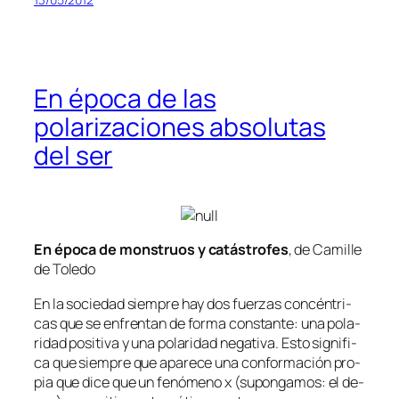
En época de las
polarizaciones absolutas
del ser
En épo­ca de mons­truos y ca­tás­tro­fes
, de Camille
de Toledo
En la so­cie­dad siem­pre hay dos fuer­zas con­cén­tri­
cas que se en­fren­tan de for­ma cons­tan­te: una po­la­
ri­dad po­si­ti­va y una po­la­ri­dad ne­ga­ti­va. Esto sig­ni­fi­
ca que siem­pre que apa­re­ce una con­for­ma­ción pro­
pia que di­ce que un fe­nó­meno x (su­pon­ga­mos: el de­