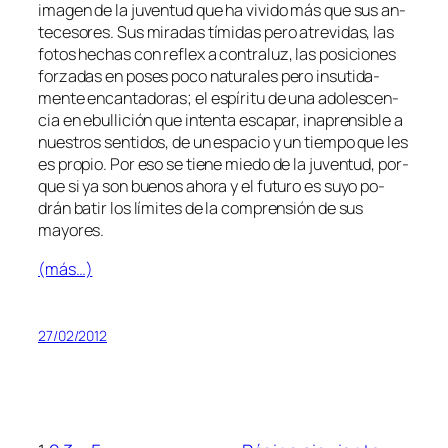
ima­gen de la ju­ven­tud que ha vi­vi­do más que sus an­
te­ce­so­res. Sus mi­ra­das tí­mi­das pe­ro atre­vi­das, las
fo­tos he­chas con
re­flex
a con­tra­luz, las po­si­cio­nes
for­za­das en po­ses po­co na­tu­ra­les pe­ro in­su­ti­da­
men­te en­can­ta­do­ras; el es­pí­ri­tu de una ado­les­cen­
cia en ebu­lli­ción que in­ten­ta es­ca­par, in­apren­si­ble a
nues­tros sen­ti­dos, de un es­pa­cio y un tiem­po que les
es pro­pio. Por eso se tie­ne mie­do de la ju­ven­tud, por­
que si ya son bue­nos aho­ra y el fu­tu­ro es su­yo po­
drán ba­tir los lí­mi­tes de la com­pren­sión de sus
mayores.
(más…)
27/02/2012