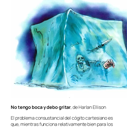
No ten­go bo­ca y de­bo gri­tar
, de Harlan Ellison
El pro­ble­ma con­sus­tan­cial del có­gi­to car­te­siano es
que, mien­tras fun­cio­na re­la­ti­va­men­te bien pa­ra los