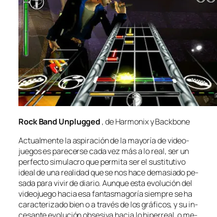
Rock Band Unplugged
, de Harmonix y Backbone
Actualmente la as­pi­ra­ción de la ma­yo­ría de vi­deo­
jue­gos es pa­re­cer­se ca­da vez más a lo real, ser un
per­fec­to si­mu­la­cro que per­mi­ta ser el sus­ti­tu­ti­vo
ideal de una reali­dad que se nos ha­ce de­ma­sia­do pe­
sa­da pa­ra vi­vir de dia­rio. Aunque es­ta evo­lu­ción del
vi­deo­jue­go ha­cia esa fan­tas­ma­go­ría siem­pre se ha
ca­rac­te­ri­za­do bien o a tra­vés de los grá­fi­cos, y su in­
ce­san­te evo­lu­ción ob­se­si­va ha­cia lo hi­per­real, o me­