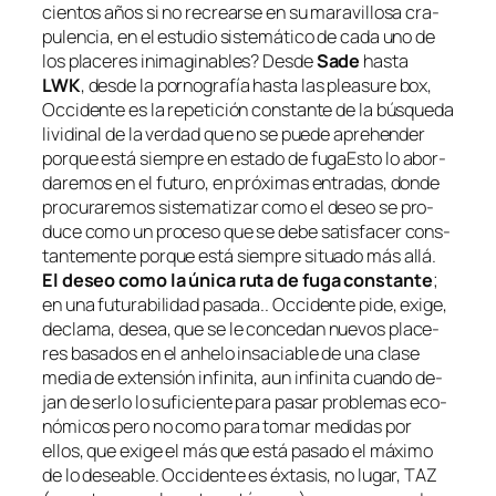
cien­tos años si no re­crear­se en su ma­ra­vi­llo­sa cra­
pu­len­cia, en el es­tu­dio sis­te­má­ti­co de ca­da uno de
los pla­ce­res inima­gi­na­bles? Desde
Sade
has­ta
LWK
, des­de la por­no­gra­fía has­ta las
plea­su­re box
,
Occidente es la re­pe­ti­ción cons­tan­te de la bús­que­da
li­vi­di­nal de la ver­dad que no se pue­de aprehen­der
por­que es­tá siem­pre en es­ta­do de fu­ga
Esto lo abor­
da­re­mos en el fu­tu­ro, en pró­xi­mas en­tra­das, don­de
pro­cu­ra­re­mos sis­te­ma­ti­zar co­mo el de­seo se pro­
du­ce co­mo un pro­ce­so que se de­be sa­tis­fa­cer cons­
tan­te­men­te por­que es­tá siem­pre si­tua­do más allá.
El de­seo co­mo la úni­ca ru­ta de fu­ga cons­tan­te
;
en una fu­tu­ra­bi­li­dad pa­sa­da.
. Occidente pi­de, exi­ge,
de­cla­ma,
de­sea
, que se le con­ce­dan nue­vos pla­ce­
res ba­sa­dos en el anhe­lo in­sa­cia­ble de una cla­se
me­dia de ex­ten­sión in­fi­ni­ta, aun in­fi­ni­ta cuan­do de­
jan de ser­lo lo su­fi­cien­te pa­ra pa­sar pro­ble­mas eco­
nó­mi­cos pe­ro no co­mo pa­ra to­mar me­di­das por
ellos, que exi­ge el más que es­tá pa­sa­do el má­xi­mo
de lo de­sea­ble. Occidente es éx­ta­sis, no lu­gar, TAZ