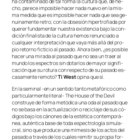
ha con­ta­mi­na­do de tal for­ma la cul­tu­ra que, de he­
cho, pa­re­ce im­po­si­ble ha­cer na­da nue­vo en la mis­
ma me­di­da que es im­po­si­ble ha­cer na­da que sea ge­
nui­na­men­te
re­tro
; con la ob­se­sión hi­per­tro­fia­da por
que­rer fun­da­men­tar nues­tra exis­ten­cia ba­jo la con­
di­ción fi­na­lis­ta de la cul­tu­ra he­mos re­nun­cia­do a
cual­quier in­ter­pre­ta­ción que va­ya más allá del pro­
pio re­torno fic­ti­cio al pa­sa­do. Ahora bien, ¿es po­si­ble
ha­cer una mi­ra­da al pa­sa­do que no sea un traer al
mun­do los es­pec­tros sin do­tar­los de ma­yor sig­ni­fi­
ca­ción que su ro­tu­ra con res­pec­to de su pa­sa­do es­
ca­sa­men­te re­mo­to?
Ti West
opi­na que sí.
En la se­mi­nal ‑en un sen­ti­do tan­to me­ta­fó­ri­co co­mo
par­ti­cu­lar­men­te literal-
The House of the Devil
cons­tru­ye de for­ma me­tó­di­ca una oda al pa­sa­do que
no se ba­sa en la ac­tua­li­za­ción o re­ci­cla­je de sus có­
di­gos ba­jo los cá­no­nes de la es­té­ti­ca con­tem­po­rá­
nea, au­tén­ti­ca ba­se de to­da es­pec­tro­lo­gía si­mu­la­
cral, sino que pro­du­ce una mí­me­sis de los ac­tos del
pa­sa­do a tra­vés de los cua­les re­mi­tir su pro­pia for­