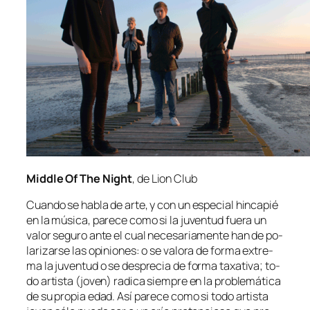
Middle Of The Night
, de Lion Club
Cuando se ha­bla de ar­te, y con un es­pe­cial hin­ca­pié
en la mú­si­ca, pa­re­ce co­mo si la ju­ven­tud fue­ra un
va­lor se­gu­ro an­te el cual ne­ce­sa­ria­men­te han de po­
la­ri­zar­se las opi­nio­nes: o se va­lo­ra de for­ma ex­tre­
ma la ju­ven­tud o se des­pre­cia de for­ma ta­xa­ti­va; to­
do ar­tis­ta (jo­ven) ra­di­ca siem­pre en la pro­ble­má­ti­ca
de su pro­pia edad. Así pa­re­ce co­mo si to­do ar­tis­ta