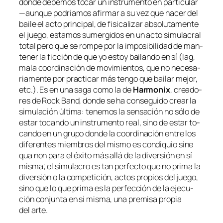
don­de de­be­mos to­car un ins­tru­men­to en par­ti­cu­lar
—aun­que po­dría­mos afir­mar a su vez que ha­cer del
bai­le el ac­to prin­ci­pal, de fi­si­ca­li­zar ab­so­lu­ta­men­te
el jue­go, es­ta­mos su­mer­gi­dos en un ac­to si­mu­la­cral
to­tal pe­ro que se rom­pe por la im­po­si­bi­li­dad de man­
te­ner la fic­ción de que yo es­toy bai­lan­do en sí (
lag
,
ma­la coor­di­na­ción de mo­vi­mien­tos, que no ne­ce­sa­
ria­men­te por prac­ti­car más ten­go que
bai­lar
me­jor,
etc.). Es en una sa­ga co­mo la de
Harmonix
, crea­do­
res de
Rock Band
, don­de se ha con­se­gui­do crear la
si­mu­la­ción úl­ti­ma: te­ne­mos la sen­sa­ción no só­lo de
es­tar to­can­do un ins­tru­men­to
real
, sino de es­tar to­
can­do en un gru­po don­de la coor­di­na­ción en­tre los
di­fe­ren­tes miem­bros del mis­mo es
con­di­quio si­ne
qua non
pa­ra el éxi­to más allá de la di­ver­sión en sí
mis­ma; el si­mu­la­cro es tan per­fec­to que no pri­ma la
di­ver­sión o la com­pe­ti­ción, ac­tos pro­pios del jue­go,
sino que lo que pri­ma es la per­fec­ción de la eje­cu­
ción con­jun­ta en sí mis­ma, una pre­mi­sa pro­pia
del arte.