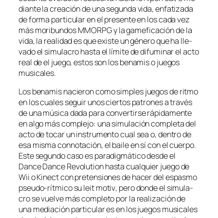
dian­te la crea­ción de una se­gun­da vi­da, en­fa­ti­za­da
de for­ma par­ti­cu­lar en el pre­sen­te en los ca­da vez
más mo­ri­bun­dos
MMORPG
y la ga­me­fi­ca­ción de la
vi­da, la reali­dad es que exis­te un gé­ne­ro que ha lle­
va­do el si­mu­la­cro has­ta el lí­mi­te de di­fu­mi­nar el ac­to
real de el jue­go, es­tos son los
be­na­mis
o jue­gos
musicales.
Los
be­na­mis
na­cie­ron co­mo sim­ples jue­gos de rit­mo
en los cua­les se­guir unos cier­tos pa­tro­nes a tra­vés
de una mú­si­ca da­da pa­ra con­ver­tir­se rá­pi­da­men­te
en al­go más com­ple­jo: una si­mu­la­ción com­ple­ta del
ac­to de to­car un ins­tru­men­to cual sea o, den­tro de
esa mis­ma con­no­ta­ción, el bai­le en sí con el cuer­po.
Este se­gun­do ca­so es pa­ra­dig­má­ti­co des­de el
Dance Dance Revolution
has­ta cual­quier jue­go de
Wii
o
Kinect
con pre­ten­sio­nes de ha­cer del es­pas­mo
pseudo-rítmico su
leit mo­tiv
, pe­ro don­de el si­mu­la­
cro se vuel­ve más com­ple­to por la rea­li­za­ción de
una me­dia­ción par­ti­cu­lar es en los jue­gos mu­si­ca­les