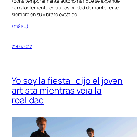
(zo­na tem­po­ral­men­te au­tó­no­ma) que se ex­pan­de
cons­tan­te­men­te en su po­si­bi­li­dad de man­te­ner­se
siem­pre en su
vi­bra­to
extático.
(más…)
21/03/2012
Yo soy la fiesta ‑dijo el joven
artista mientras veía la
realidad