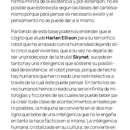
for­ma in­fi­ni­ta de la exis­ten­cia y, por ex­ten­sión, no es
po­si­ble que és­te exis­ta se­gún las ba­ses del car­te­sia­
nis­mo por­que pa­ra pen­sar es ne­ce­sa­rio exis­tir y el
pen­sa­mien­to no se pue­de dar a sí mismo.
Partiendo de es­ta ba­se po­de­mos en­ten­der que el
có­gi­to que alu­de
Harlan Ellison
pa­ra su te­rro­rí­fi­co
ro­bot que ha arra­sa­do con la hu­ma­ni­dad de­jan­do só­
lo cin­co su­per­vi­vien­tes, que a su vez no de­ja­ría de
ser un pre­de­ce­sor de la bru­tal
Skynet
, su­ce­de en
tan­to hay una in­te­li­gen­cia que sos­tie­ne su po­si­bi­li­
dad de exis­ten­cia: el ro­bot pien­sa, por­que de he­cho
hay hu­ma­nos que han crea­do una red in­te­lec­ti­va a
tra­vés de la cual és­te pue­de pen­sar. En tan­to los se­
res hu­ma­nos he­mos crea­do una se­rie in­fi­ni­ta de mi­
to­lo­gías y fic­cio­nes de las cua­les se pue­de be­ber pa­
ra crear to­da cla­se de acon­te­ci­mien­tos arrea­les pe­
ro po­si­bles, la má­qui­na se con­vier­te en el dios ma­
ligno que be­be de una in­te­li­gen­cia
que no le en­ga­ña
en tan­to la ha­ce fác­ti­ca en sí mis­ma. La in­te­li­gen­cia
hu­ma­na, cris­ta­li­za­da en su cul­tu­ra, se con­vier­te en