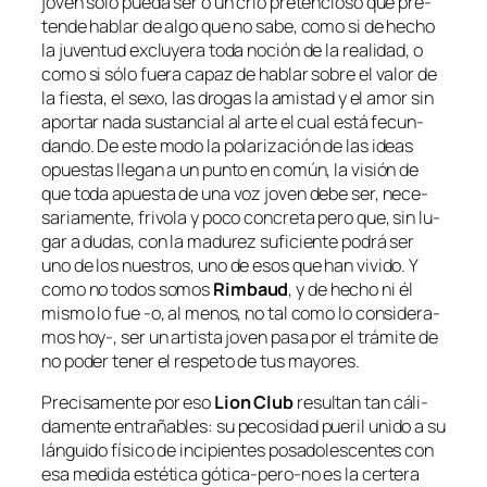
jo­ven só­lo pue­da ser o un crío pre­ten­cio­so que pre­
ten­de ha­blar de al­go que no sa­be, co­mo si de he­cho
la ju­ven­tud ex­clu­ye­ra to­da no­ción de la reali­dad, o
co­mo si só­lo fue­ra ca­paz de ha­blar so­bre el va­lor de
la fies­ta, el se­xo, las dro­gas la amis­tad y el amor sin
apor­tar na­da sus­tan­cial al ar­te el cual es­tá fe­cun­
dan­do. De es­te mo­do la po­la­ri­za­ción de las ideas
opues­tas lle­gan a un pun­to en co­mún, la vi­sión de
que to­da apues­ta de una voz jo­ven de­be ser, ne­ce­
sa­ria­men­te, fri­vo­la y po­co con­cre­ta pe­ro que, sin lu­
gar a du­das, con la ma­du­rez su­fi­cien­te po­drá ser
uno de los nues­tros
, uno de esos que
han vi­vi­do
. Y
co­mo no to­dos so­mos
Rimbaud
, y de he­cho ni él
mis­mo lo fue ‑o, al me­nos, no tal co­mo lo con­si­de­ra­
mos hoy‑, ser un ar­tis­ta jo­ven pa­sa por el trá­mi­te de
no po­der te­ner el res­pe­to de tus mayores.
Precisamente por eso
Lion Club
re­sul­tan tan cá­li­
da­men­te en­tra­ña­bles: su pe­co­si­dad pue­ril uni­do a su
lán­gui­do fí­si­co de in­ci­pien­tes po­sa­do­les­cen­tes con
esa me­di­da es­té­ti­ca gótica-pero-no es la cer­te­ra