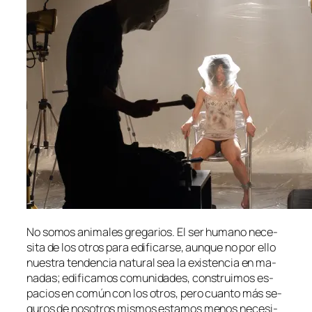
No so­mos ani­ma­les gre­ga­rios. El ser hu­mano ne­ce­
si­ta de los otros pa­ra edi­fi­car­se, aun­que no por ello
nues­tra ten­den­cia na­tu­ral sea la exis­ten­cia en ma­
na­das; edi­fi­ca­mos co­mu­ni­da­des, cons­trui­mos es­
pa­cios en co­mún con los otros, pe­ro cuan­to más se­
gu­ros de no­so­tros mis­mos es­ta­mos me­nos ne­ce­si­