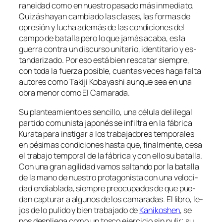
ra­nei­dad co­mo en nues­tro pa­sa­do más in­me­dia­to.
Quizás ha­yan cam­bia­do las cla­ses, las for­mas de
opre­sión y lu­cha ade­más de las con­di­cio­nes del
cam­po de ba­ta­lla pe­ro lo que ja­más aca­ba, es la
gue­rra con­tra un dis­cur­so uni­ta­rio, iden­ti­ta­rio y es­
tan­da­ri­za­do. Por eso es­tá bien res­ca­tar siem­pre,
con to­da la fuer­za po­si­ble, cuan­tas ve­ces ha­ga fal­ta
au­to­res co­mo Takiji Kobayashi aun­que sea en una
obra me­nor co­mo El Camarada.
Su plan­tea­mien­to es sen­ci­llo, una cé­lu­la del ile­gal
par­ti­do co­mu­nis­ta ja­po­nés se in­fil­tra en la fá­bri­ca
Kurata pa­ra ins­ti­gar a los tra­ba­ja­do­res tem­po­ra­les
en pé­si­mas con­di­cio­nes has­ta que, fi­nal­men­te, ce­sa
el tra­ba­jo tem­po­ral de la fá­bri­ca y con ello su ba­ta­lla.
Con una gran agi­li­dad va­mos sal­tan­do por la ba­ta­lla
de la mano de nues­tro pro­ta­go­nis­ta con una ve­lo­ci­
dad en­dia­bla­da, siem­pre preo­cu­pa­dos de que pue­
dan cap­tu­rar a al­gu­nos de los ca­ma­ra­das. El li­bro, le­
jos de lo pu­li­do y bien tra­ba­ja­do de
Kanikoshen
, se
nos des­plie­ga co­mo un tos­co ejer­ci­cio sin pu­lir; su