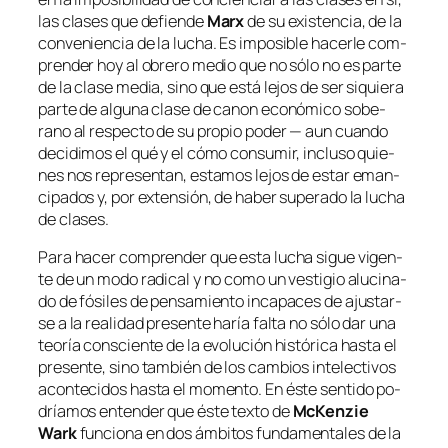
las cla­ses que de­fien­de
Marx
de su exis­ten­cia, de la
con­ve­nien­cia de la lu­cha. Es im­po­si­ble ha­cer­le com­
pren­der hoy al obre­ro me­dio que no só­lo no es par­te
de la cla­se me­dia, sino que es­tá le­jos de ser si­quie­ra
par­te de al­gu­na cla­se de ca­non eco­nó­mi­co so­be­
rano al res­pec­to de su pro­pio po­der — aun cuan­do
de­ci­di­mos el qué y el có­mo con­su­mir, in­clu­so quie­
nes nos re­pre­sen­tan, es­ta­mos le­jos de es­tar eman­
ci­pa­dos y, por ex­ten­sión, de ha­ber su­pe­ra­do la lu­cha
de clases.
Para ha­cer com­pren­der que es­ta lu­cha si­gue vi­gen­
te de un mo­do ra­di­cal y no co­mo un ves­ti­gio alu­ci­na­
do de fó­si­les de pen­sa­mien­to in­ca­pa­ces de ajus­tar­
se a la reali­dad pre­sen­te ha­ría fal­ta no só­lo dar una
teo­ría cons­cien­te de la evo­lu­ción his­tó­ri­ca has­ta el
pre­sen­te, sino tam­bién de los cam­bios in­te­lec­ti­vos
acon­te­ci­dos has­ta el mo­men­to. En és­te sen­ti­do po­
dría­mos en­ten­der que és­te tex­to de
McKenzie
Wark
fun­cio­na en dos ám­bi­tos fun­da­men­ta­les de la