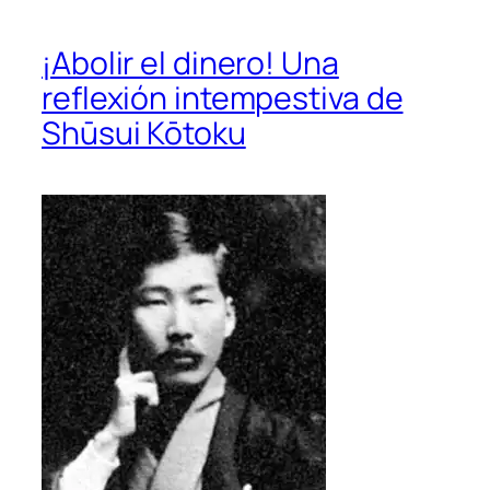
¡Abolir el dinero! Una
reflexión intempestiva de
Shūsui Kōtoku