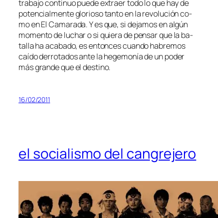
tra­ba­jo con­ti­nuo pue­de ex­traer to­do lo que hay de
po­ten­cial­men­te glo­rio­so tan­to en la re­vo­lu­ción co­
mo en El Camarada. Y es que, si de­ja­mos en al­gún
mo­men­to de lu­char o si quie­ra de pen­sar que la ba­
ta­lla ha aca­ba­do, es en­ton­ces cuan­do ha­bre­mos
caí­do de­rro­ta­dos an­te la he­ge­mo­nía de un po­der
más gran­de que el destino.
16/02/2011
el socialismo del cangrejero