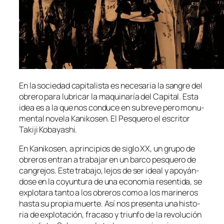
En la so­cie­dad ca­pi­ta­lis­ta es ne­ce­sa­ria la san­gre del
obre­ro pa­ra lu­bri­car la ma­qui­na­ría del Capital. Esta
idea es a la que nos con­du­ce en su bre­ve pe­ro mo­nu­
men­tal no­ve­la Kanikosen. El Pesquero el es­cri­tor
Takiji Kobayashi.
En Kanikosen, a prin­ci­pios de si­glo XX, un gru­po de
obre­ros en­tran a tra­ba­jar en un bar­co pes­que­ro de
can­gre­jos. Este tra­ba­jo, le­jos de ser ideal y apo­yán­
do­se en la co­yun­tu­ra de una eco­no­mía re­sen­ti­da, se
ex­plo­ta­ra tan­to a los obre­ros co­mo a los ma­ri­ne­ros
has­ta su pro­pia muer­te. Así nos pre­sen­ta una his­to­
ria de ex­plo­ta­ción, fra­ca­so y triun­fo de la re­vo­lu­ción