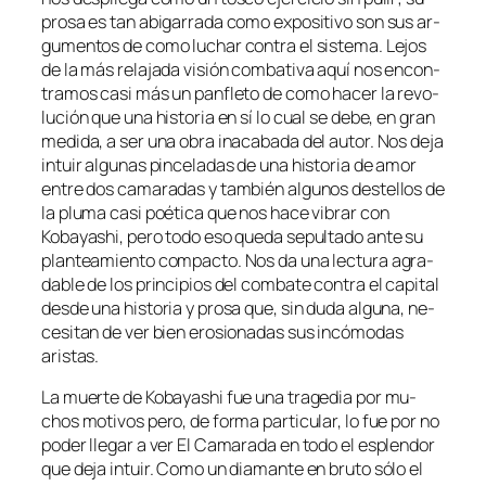
pro­sa es tan abi­ga­rra­da co­mo ex­po­si­ti­vo son sus ar­
gu­men­tos de co­mo lu­char con­tra el sis­te­ma. Lejos
de la más re­la­ja­da vi­sión com­ba­ti­va aquí nos en­con­
tra­mos ca­si más un pan­fle­to de co­mo ha­cer la re­vo­
lu­ción que una his­to­ria en sí lo cual se de­be, en gran
me­di­da, a ser una obra inaca­ba­da del au­tor. Nos de­ja
in­tuir al­gu­nas pin­ce­la­das de una his­to­ria de amor
en­tre dos ca­ma­ra­das y tam­bién al­gu­nos des­te­llos de
la plu­ma ca­si poé­ti­ca que nos ha­ce vi­brar con
Kobayashi, pe­ro to­do eso que­da se­pul­ta­do an­te su
plan­tea­mien­to com­pac­to. Nos da una lec­tu­ra agra­
da­ble de los prin­ci­pios del com­ba­te con­tra el ca­pi­tal
des­de una his­to­ria y pro­sa que, sin du­da al­gu­na, ne­
ce­si­tan de ver bien ero­sio­na­das sus in­có­mo­das
aristas.
La muer­te de Kobayashi fue una tra­ge­dia por mu­
chos mo­ti­vos pe­ro, de for­ma par­ti­cu­lar, lo fue por no
po­der lle­gar a ver El Camarada en to­do el es­plen­dor
que de­ja in­tuir. Como un dia­man­te en bru­to só­lo el