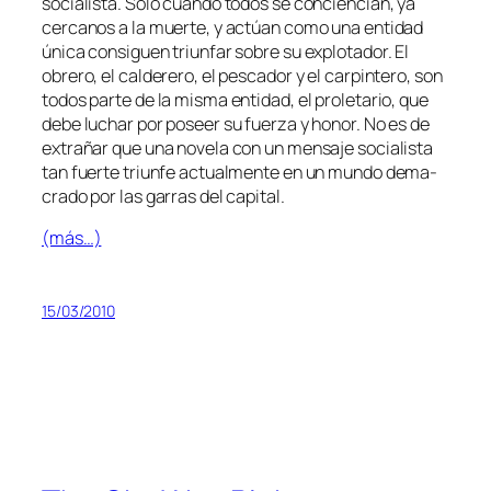
so­cia­lis­ta. Solo cuan­do to­dos se con­cien­cian, ya
cer­ca­nos a la muer­te, y ac­túan co­mo una en­ti­dad
úni­ca con­si­guen triun­far so­bre su ex­plo­ta­dor. El
obre­ro, el cal­de­re­ro, el pes­ca­dor y el car­pin­te­ro, son
to­dos par­te de la mis­ma en­ti­dad, el pro­le­ta­rio, que
de­be lu­char por po­seer su fuer­za y ho­nor. No es de
ex­tra­ñar que una no­ve­la con un men­sa­je so­cia­lis­ta
tan fuer­te triun­fe ac­tual­men­te en un mun­do de­ma­
cra­do por las ga­rras del capital.
(más…)
15/03/2010