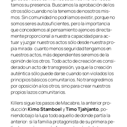
ta­mos su pre­sen­cia. Buscamos la apro­ba­ción de los
otros só­lo cuan­do no la te­ne­mos de no­so­tros mis­
mos. Sin co­mu­ni­dad no po­dría­mos exis­tir, por­que no
so­mos se­res au­to­su­fi­cien­tes, pe­ro la im­por­tan­cia
que con­ce­de­mos al pen­sa­mien­to ajeno es di­rec­ta­
men­te pro­por­cio­nal a nues­tra ca­pa­ci­dad pa­ra ac­
tuar y juz­gar nues­tros ac­tos só­lo des­de nues­tra pro­
pia mi­ra­da: cuan­to me­nos se­gu­ri­dad ten­ga­mos en
nues­tros ac­tos, más de­pen­dien­tes se­re­mos de la
opi­nión de los otros. Todo ac­to de crea­ción es con­si­
de­ra­do un ac­to de trans­gre­sión, ya que la crea­ción
au­tén­ti­ca só­lo pue­de dar­se cuan­do son vio­la­dos los
prin­ci­pios bá­si­cos co­mu­ni­ta­rios. No trans­gre­di­mos
por opo­si­ción a los otros, sino pa­ra crear nues­tros
pro­pios la­zos comunitarios.
Killers
si­gue los pa­sos de
Macabre
, la an­te­rior pro­
duc­ción
Kimo Stamboel
y
Timo Tjahjanto
, po­
nien­do ba­jo la lu­pa to­do aque­llo de don­de par­tía la
an­te­rior: si la fa­mi­lia pro­ta­go­nis­ta de su pri­me­ra pe­