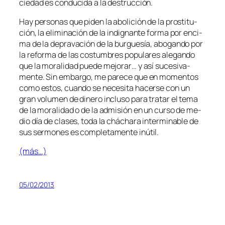
cie­dad es con­du­ci­da a la destrucción.
Hay per­so­nas que pi­den la abo­li­ción de la pros­ti­tu­
ción, la eli­mi­na­ción de la in­dig­nan­te for­ma por en­ci­
ma de la de­pra­va­ción de la bur­gue­sía, abo­gan­do por
la re­for­ma de las cos­tum­bres po­pu­la­res ale­gan­do
que la mo­ra­li­dad pue­de me­jo­rar… y así su­ce­si­va­
men­te. Sin em­bar­go, me pa­re­ce que en mo­men­tos
co­mo es­tos, cuan­do se ne­ce­si­ta ha­cer­se con un
gran vo­lu­men de di­ne­ro in­clu­so pa­ra tra­tar el te­ma
de la mo­ra­li­dad o de la ad­mi­sión en un cur­so de me­
dio día de cla­ses, to­da la chá­cha­ra in­ter­mi­na­ble de
sus ser­mo­nes es com­ple­ta­men­te inútil.
(más…)
05/02/2013