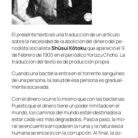
El pre­sen­te tex­to es una tra­duc­ción de un ar­tícu­lo
so­bre la ne­ce­si­dad de la abo­li­ción del di­ne­ro del pe­
rio­dis­ta so­cia­lis­ta
Shūsui Kōtoku
que apa­re­ció el 9
de Febrero de 1900 en el pe­rió­di­co Yorozu Choho. La
tra­duc­ción del tex­to es de pro­duc­ción propia.
Cuando una bac­te­ria en­tra en el to­rren­te san­guí­neo
de una per­so­na, la sa­lud de esa per­so­na es gra­dual­
men­te socavada.
Con el di­ne­ro ocu­rre lo mis­mo que con las bac­te­rias.
Puesto que el di­ne­ro tie­ne un po­der ili­mi­ta­do en el
mun­do, los ca­mi­nos del mun­do es­tán des­ti­na­dos a
es­tar ca­da vez más de­gra­da­dos. Paso a pa­so, la mo­
ral se en­cuen­tra arro­ja­da en la rui­na y la na­tu­ra­le­za
hu­ma­na se en­ca­ra con la co­rrup­ción. Al fi­nal, la so­