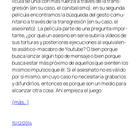
lí­cu­la se unía con más fuer­za a tra­vés de la trans­
gre­sión (en su ca­so, el ca­ni­ba­lis­mo), en su se­gun­da
pe­lí­cu­la en­con­tra­mos la bús­que­da del ges­to co­mu­
ni­ta­rio a tra­vés de la trans­gre­sión (en su ca­so, el
ase­si­na­to). La pe­lí­cu­la par­te de una pre­gun­ta im­por­
tan­te, ¿por qué un ase­sino en se­rie su­biría ví­deos de
sus tor­tu­ras y pos­te­rio­res eje­cu­cio­nes al equi­va­len­
te asiático-macabro de Youtube? O bien por­que
bus­ca lan­zar al­gún ti­po de men­sa­je o bien por­que
bus­ca es­tar más pró­xi­mo de aque­llos que sien­ten los
mis­mos im­pul­sos que él. Si el ase­si­na­to no es vá­li­do
por sí mis­mo, en cu­yo ca­so no ne­ce­si­ta­ría gra­bar­los
y di­fun­dir­los, en­ton­ces es por­que son un me­dio pa­ra
al­can­zar
otra co­sa
. Ahí em­pie­za el juego.
(más…)
15/12/2014