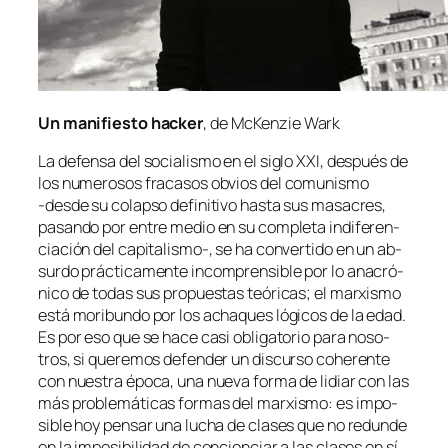
Un ma­ni­fies­to hac­ker
, de McKenzie Wark
La de­fen­sa del so­cia­lis­mo en el si­glo XXI, des­pués de
los nu­me­ro­sos fra­ca­sos ob­vios del co­mu­nis­mo
‑des­de su co­lap­so de­fi­ni­ti­vo has­ta sus ma­sa­cres,
pa­san­do por en­tre me­dio en su com­ple­ta in­di­fe­ren­
cia­ción del capitalismo‑, se ha con­ver­ti­do en un ab­
sur­do prác­ti­ca­men­te in­com­pren­si­ble por lo ana­cró­
ni­co de to­das sus pro­pues­tas teó­ri­cas; el mar­xis­mo
es­tá mo­ri­bun­do por los acha­ques ló­gi­cos de la edad.
Es por eso que se ha­ce ca­si obli­ga­to­rio pa­ra no­so­
tros, si que­re­mos de­fen­der un dis­cur­so cohe­ren­te
con nues­tra épo­ca, una nue­va for­ma de li­diar con las
más pro­ble­má­ti­cas for­mas del mar­xis­mo: es im­po­
si­ble hoy pen­sar una lu­cha de cla­ses que no re­dun­de
en la im­po­si­bi­li­dad de con­cien­ciar a las cla­ses en sí,