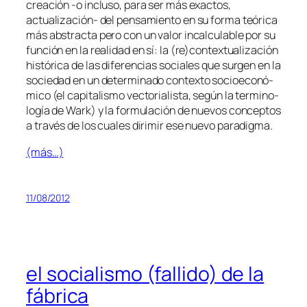
crea­ción ‑o in­clu­so, pa­ra ser más exac­tos,
actualización- del pen­sa­mien­to en su for­ma teó­ri­ca
más abs­trac­ta pe­ro con un va­lor in­cal­cu­la­ble por su
fun­ción en la reali­dad en sí: la (re)contextualización
his­tó­ri­ca de las di­fe­ren­cias so­cia­les que sur­gen en la
so­cie­dad en un de­ter­mi­na­do con­tex­to so­cio­eco­nó­
mi­co (el ca­pi­ta­lis­mo vec­to­ria­lis­ta, se­gún la ter­mi­no­
lo­gía de Wark) y la for­mu­la­ción de nue­vos con­cep­tos
a tra­vés de los cua­les di­ri­mir ese nue­vo paradigma.
(más…)
11/08/2012
el socialismo (fallido) de la
fábrica