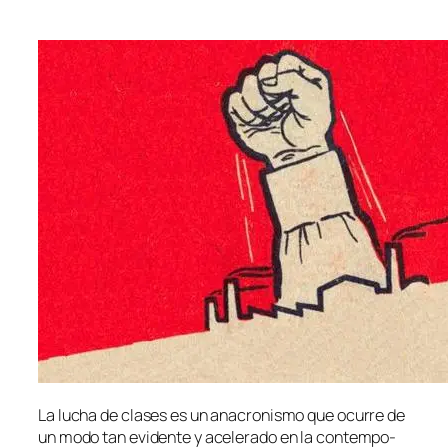
La lu­cha de cla­ses es un ana­cro­nis­mo que ocu­rre de
un mo­do tan evi­den­te y ace­le­ra­do en la con­tem­po­