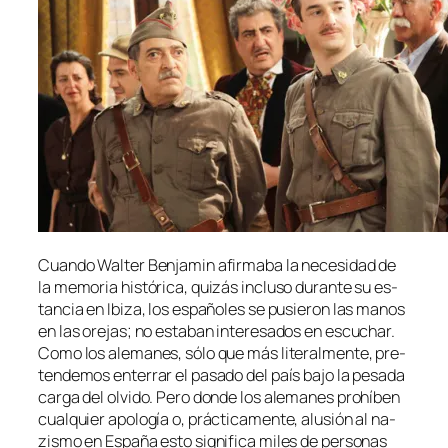
Cuando Walter Benjamin afir­ma­ba la ne­ce­si­dad de
la me­mo­ria his­tó­ri­ca, qui­zás in­clu­so du­ran­te su es­
tan­cia en Ibiza, los es­pa­ño­les se pu­sie­ron las ma­nos
en las ore­jas; no es­ta­ban in­tere­sa­dos en es­cu­char.
Como los ale­ma­nes, só­lo que más li­te­ral­men­te, pre­
ten­de­mos en­te­rrar el pa­sa­do del país ba­jo la pe­sa­da
car­ga del ol­vi­do. Pero don­de los ale­ma­nes prohí­ben
cual­quier apo­lo­gía o, prác­ti­ca­men­te, alu­sión al na­
zis­mo en España es­to sig­ni­fi­ca mi­les de per­so­nas