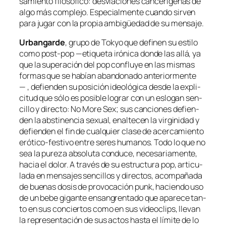
sa­mien­to fi­lo­só­fi­co: des­via­cio­nes can­ce­rí­ge­nas de
al­go más com­ple­jo. Especialmente cuan­do sir­ven
pa­ra ju­gar con la pro­pia am­bi­güe­dad de su mensaje.
Urbangarde
, gru­po de Tokyo que de­fi­nen su es­ti­lo
co­mo
post-pop
—eti­que­ta iró­ni­ca don­de las allá, ya
que la su­pera­ción del
pop
con­flu­ye en las mis­mas
for­mas que se ha­bían aban­do­na­do an­te­rior­men­te
— , de­fien­den su po­si­ción ideo­ló­gi­ca des­de la ex­pli­
ci­tud que só­lo es po­si­ble lo­grar con un es­lo­gan sen­
ci­llo y di­rec­to:
No More Sex
; sus can­cio­nes de­fien­
den la abs­ti­nen­cia se­xual, enal­te­cen la vir­gi­ni­dad y
de­fien­den el fin de cual­quier cla­se de acer­ca­mien­to
erótico-festivo en­tre se­res hu­ma­nos. Todo lo que no
sea la pu­re­za ab­so­lu­ta con­du­ce, ne­ce­sa­ria­men­te,
ha­cia el do­lor. A tra­vés de su es­truc­tu­ra
pop
, ar­ti­cu­
la­da en men­sa­jes sen­ci­llos y di­rec­tos, acom­pa­ña­da
de bue­nas do­sis de pro­vo­ca­ción
punk
, ha­cien­do uso
de un be­be gi­gan­te en­san­gren­ta­do que apa­re­ce tan­
to en sus con­cier­tos co­mo en sus vi­deo­clips, lle­van
la re­pre­sen­ta­ción de sus ac­tos has­ta el lí­mi­te de lo