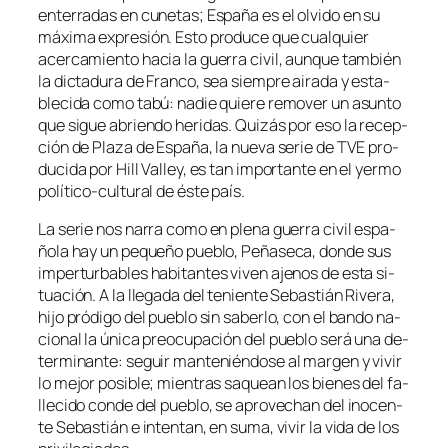
en­te­rra­das en cu­ne­tas; España es el ol­vi­do en su
má­xi­ma ex­pre­sión. Esto pro­du­ce que cual­quier
acer­ca­mien­to ha­cia la gue­rra ci­vil, aun­que tam­bién
la dic­ta­du­ra de Franco, sea siem­pre ai­ra­da y es­ta­
ble­ci­da co­mo ta­bú: na­die quie­re re­mo­ver un asun­to
que si­gue abrien­do he­ri­das. Quizás por eso la re­cep­
ción de Plaza de España, la nue­va se­rie de TVE pro­
du­ci­da por Hill Valley, es tan im­por­tan­te en el yer­mo
político-cultural de és­te país.
La se­rie nos na­rra co­mo en ple­na gue­rra ci­vil es­pa­
ño­la hay un pe­que­ño pue­blo, Peñaseca, don­de sus
im­per­tur­ba­bles ha­bi­tan­tes vi­ven aje­nos de es­ta si­
tua­ción. A la lle­ga­da del te­nien­te Sebastián Rivera,
hi­jo pró­di­go del pue­blo sin sa­ber­lo, con el ban­do na­
cio­nal la úni­ca preo­cu­pa­ción del pue­blo se­rá una de­
ter­mi­nan­te: se­guir man­te­nién­do­se al mar­gen y vi­vir
lo me­jor po­si­ble; mien­tras sa­quean los bie­nes del fa­
lle­ci­do con­de del pue­blo, se apro­ve­chan del ino­cen­
te Sebastián e in­ten­tan, en su­ma, vi­vir la vi­da de los