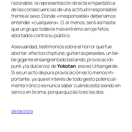
ra­zo­na­ble: la re­pre­sen­ta­ción di­rec­ta e hi­per­bó­li­ca
de las con­se­cuen­cias de una ac­ti­tud irres­pon­sa­ble
fren­te al se­xo. Donde «irres­pon­sa­ble» de­be­ría­mos
en­ten­der «cual­quie­ra». O, al me­nos, se­rá así has­ta
que un gru­po to­da­vía más ex­tre­mo arro­je fe­tos
abor­ta­dos con­tra su público.
Asexualidad, tes­ti­mo­nios so­bre el ho­rror que fue
abor­tar, efec­tos
chip­tu­ne
, gui­ta­rras pe­sa­das, un be­
be gi­gan­te en­san­gren­ta­do bai­lan­do, pro­vo­ca­ción
punk
y la dul­ce voz de
Yokotan
: eso es Urbangarde.
Si es un ac­to de pu­ra pro­vo­ca­ción es lo me­nos im­
por­tan­te, ya que el in­te­rés de to­do ges­to po­ten­cial­
men­te iró­ni­co es nun­ca sa­ber cuán­do es­tá sien­do en
se­rio o en bro­ma, por­que qui­zás lo es las dos.
08/08/2009