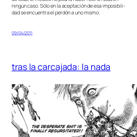
nin­gún ca­so. Sólo en la acep­ta­ción de esa im­po­si­bi­li­
dad se en­cuen­tra el per­dón a uno mismo.
09/04/2011
tras la carcajada: la nada