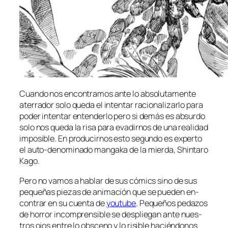
Cuando nos en­con­tra­mos an­te lo ab­so­lu­ta­men­te
ate­rra­dor so­lo que­da el in­ten­tar ra­cio­na­li­zar­lo pa­ra
po­der in­ten­tar en­ten­der­lo pe­ro si de­más es ab­sur­do
so­lo nos que­da la ri­sa pa­ra eva­dir­nos de una reali­dad
im­po­si­ble. En pro­du­cir­nos es­to se­gun­do es ex­per­to
el auto-denominado man­ga­ka de la mier­da, Shintaro
Kago.
Pero no va­mos a ha­blar de sus có­mics sino de sus
pe­que­ñas pie­zas de ani­ma­ción que se pue­den en­
con­trar en su cuen­ta de
you­tu­be
. Pequeños pe­da­zos
de ho­rror in­com­pren­si­ble se des­plie­gan an­te nues­
tros ojos en­tre lo obs­ceno y lo ri­si­ble ha­cién­do­nos