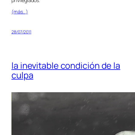
privilegiados.
(más…)
28/07/2011
la inevitable condición de la
culpa