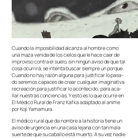
Cuando la im­po­si­bi­li­dad al­can­za al hom­bre co­mo
una ma­za ve­ni­da de los cie­los que le ha­ce caer de
im­pro­vi­so con­tra el sue­lo, sin nin­gún avi­so de que tal
co­sa ocu­rri­rá, se in­ten­ta bus­car siem­pre un por­que.
Cuando no hay ra­zón al­gu­na pa­ra jus­ti­fi­car lo pa­sa­
do se­re­mos ca­pa­ces de crear cual­quier ima­gi­na­ti­va
re­crea­ción pa­ra jus­ti­fi­car lo acon­te­ci­do; pa­ra aca­
llar nues­tras con­cien­cias. Y es­to es lo que ocu­rre en
El Médico Rural de Franz Kafka adap­ta­do al ani­me
por Koji Yamamura.
El mé­di­co ru­ral que da nom­bre a la his­to­ria tie­ne un
avi­so de ur­gen­cia en una ca­sa le­ja­na con tan ma­la
suer­te de que su ca­ba­llo es­tá muer­to. A su vez na­die