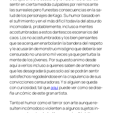
sen­tir en cier­ta me­di­da cul­pa­bles por reír­nos an­te
las su­rrea­les pe­ro fu­nes­tas con­se­cuen­cias en la sa­
lud de los per­so­na­jes de Kago. Su hu­mor ba­sa­do en
el su­fri­mien­to y en el más di­fi­cil to­da­vía del ab­sur­do
in­co­mo­da­rá, pro­ba­ble­men­te, in­clu­so a men­tes
acos­tum­bra­das a es­tos dan­tes­cos es­ce­na­rios del
caos. Los no acos­tum­bra­dos y los bien pen­san­tes
que se acer­quen en­ar­bo­la­rán la ban­de­ra del res­pe­to
y le acu­sa­rán de mons­truo mi­só­gino que de­be­ría ser
cen­su­ra­do no una sino mil ve­ces ya que per­tur­ba la
men­te de los jó­ve­nes. Por su­pues­to ani­mo des­de
aquí a ver­los in­clu­so a quie­nes sa­ben de an­te­mano
que les des­agra­da­rá pues so­lo así se po­drán sen­tir
sa­tis­fe­chos re­go­deán­do­se en la cra­pu­len­cia de sus
con­vic­cio­nes cen­su­ra­do­ras. Y si al­guien se que­da
con cu­rio­si­dad, tal que
aquí
pue­de ver co­mo se di­se­
ña un có­mic de es­te gran artista.
Tanto el hu­mor co­mo el te­rror son ar­te aun­que re­
sul­ten in­có­mo­dos o vio­len­ten a al­gu­nos su­je­tos in­