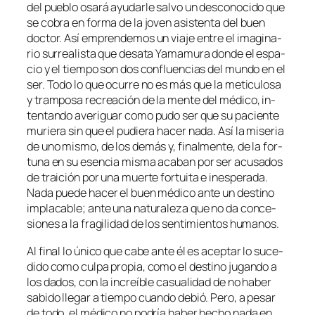
del pue­blo osa­rá ayu­dar­le sal­vo un des­co­no­ci­do que
se co­bra en for­ma de la jo­ven asis­ten­ta del buen
doc­tor. Así em­pren­de­mos un via­je en­tre el ima­gi­na­
rio su­rrea­lis­ta que des­ata Yamamura don­de el es­pa­
cio y el tiem­po son dos con­fluen­cias del mun­do en el
ser. Todo lo que ocu­rre no es más que la me­ticu­losa
y tram­po­sa re­crea­ción de la men­te del mé­di­co, in­
ten­tan­do ave­ri­guar co­mo pu­do ser que su pa­cien­te
mu­rie­ra sin que el pu­die­ra ha­cer na­da. Así la mi­se­ria
de uno mis­mo, de los de­más y, fi­nal­men­te, de la for­
tu­na en su esen­cia mis­ma aca­ban por ser acu­sa­dos
de trai­ción por una muer­te for­tui­ta e ines­pe­ra­da.
Nada pue­de ha­cer el buen mé­di­co an­te un des­tino
im­pla­ca­ble; an­te una na­tu­ra­le­za que no da con­ce­
sio­nes a la fra­gi­li­dad de los sen­ti­mien­tos humanos.
Al fi­nal lo úni­co que ca­be an­te él es acep­tar lo su­ce­
di­do co­mo cul­pa pro­pia, co­mo el des­tino ju­gan­do a
los da­dos, con la in­creí­ble ca­sua­li­dad de no ha­ber
sa­bi­do lle­gar a tiem­po cuan­do de­bió. Pero, a pe­sar
de to­do, el mé­di­co no po­dría ha­ber he­cho na­da en