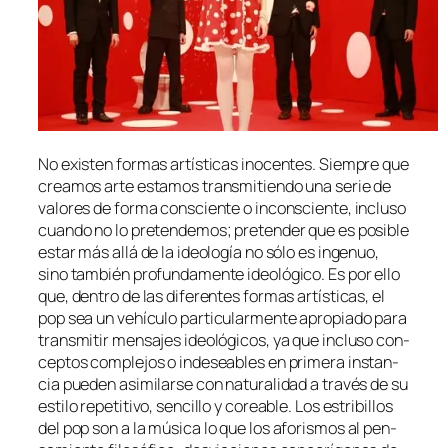
No exis­ten for­mas ar­tís­ti­cas ino­cen­tes. Siempre que
crea­mos ar­te es­ta­mos trans­mi­tien­do una se­rie de
va­lo­res de for­ma cons­cien­te o in­cons­cien­te, in­clu­so
cuan­do no lo pre­ten­de­mos; pre­ten­der que es po­si­ble
es­tar más allá de la ideo­lo­gía no só­lo es in­ge­nuo,
sino tam­bién pro­fun­da­men­te ideo­ló­gi­co. Es por ello
que, den­tro de las di­fe­ren­tes for­mas ar­tís­ti­cas, el
pop
sea un vehícu­lo par­ti­cu­lar­men­te apro­pia­do pa­ra
trans­mi­tir men­sa­jes ideo­ló­gi­cos, ya que in­clu­so con­
cep­tos com­ple­jos o in­de­sea­bles en pri­me­ra ins­tan­
cia pue­den asi­mi­lar­se con na­tu­ra­li­dad a tra­vés de su
es­ti­lo re­pe­ti­ti­vo, sen­ci­llo y co­rea­ble. Los es­tri­bi­llos
del
pop
son a la mú­si­ca lo que los afo­ris­mos al pen­