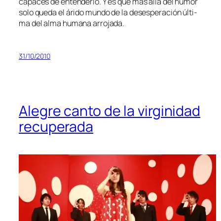
ca­pa­ces de en­ten­der­lo. Y es que más allá del hu­mor
so­lo que­da el ári­do mun­do de la de­ses­pe­ra­ción úl­ti­
ma del al­ma hu­ma­na arrojada.
31/10/2010
Alegre canto de la virginidad
recuperada